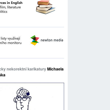
icky nekorektní karikatury
Michaela
áka