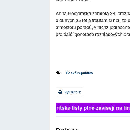
Anna Hostomská zemřela 28. března 
dlouhých 25 let a troufám si říci, ž
atmosféru pořadů, v nichž jedinečně
pro další generace rozhlasových pr
Česká republika
Vytisknout
Britské listy plně závisejí na f