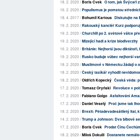
18. 2. 2020 /
Boris Cvek
O tom, jak Švýcaři 
16. 2. 2020 /
Populismus je pomstou středníc
18. 4. 2017 /
Bohumil Kartous
Diskutujte na 
19. 2. 2020 /
Rakouský kancléř Kurz podporuj
19. 2. 2020 /
Churchill po 2. světové válce př
19. 2. 2020 /
Mizející hadi a krize biodiverzity
16. 2. 2020 /
Británie: Nejhorší jsou diktátoři,
19. 2. 2020 /
Rusko buduje vůbec nejhorší vari
18. 2. 2020 /
Muslimové v Německu žádají o oc
18. 2. 2020 /
Český taxíkář vyhodil nevidomo
18. 2. 2020 /
Oldřich Kopecký
Česká věda: při
17. 2. 2020 /
Tomasz Oryński
Revoluce v pol
17. 2. 2020 /
Fabiano Golgo
Asfaltování Ama
17. 2. 2020 /
Daniel Veselý
Proč jsme tak lho
18. 2. 2020 /
Brexit: Pětadevadesátiletý Ital, kte
14. 2. 2020 /
Trump a Johnson: Dva blbové se 
17. 2. 2020 /
Boris Cvek
Prodat Čínu Čechům
18. 2. 2020 /
Miloš Dokulil
Dostanete nemálo 