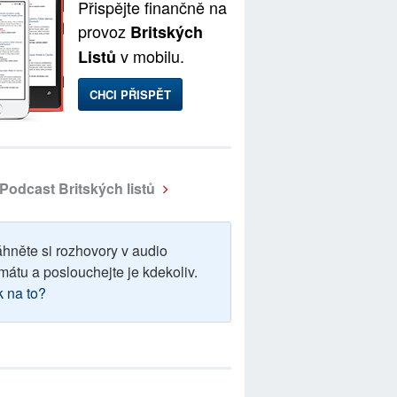
Přispějte finančně na
provoz
Britských
v mobilu.
Listů
CHCI PŘISPĚT
Podcast Britských listů
áhněte si rozhovory v audio
mátu a poslouchejte je kdekoliv.
k na to?