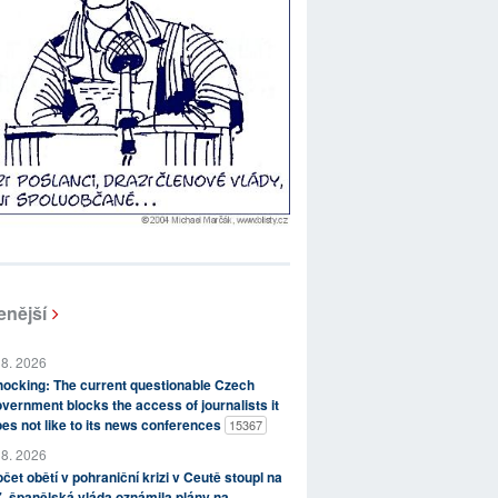
enější
 8. 2026
ocking: The current questionable Czech
vernment blocks the access of journalists it
es not like to its news conferences
15367
 8. 2026
čet obětí v pohraniční krizi v Ceutě stoupl na
, španělská vláda oznámila plány na