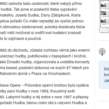
960) oslovila řadu osobností, které nebyly přímo
k hudbě. Tak jsme si poslechli třeba vyprávění
nského, Josefa Sudka, Dany Zátopkové, Karla
yklus pořadů Co máte nejraději se vysílal jednou
ěl obrovskou sledovanost, autorka dostávala tisíce
ači měli možnost si ověřit své hudební znalosti
o to zajímavé a poučné.
962 do důchodu, zůstala rozhlasu věrná jako externí
larizaci hudby, publikovala v časopisech i knižně,
ské Divadlo hudby, organizovala a uváděla koncerty
noha besed, poslední dokonce ve svých 87 letech pro
St
 Národním domě v Praze na Vinohradech.
for
Ja
ublikace Opera – Průvodce operní tvorbou byla vydána
ádky paní Hudby v roce 1959, Kouzelný svět
60, Labyrint hudby a ráj srdce v roce 1967 a přepisy
h pořadů Hudba, kterou mám rád s názvem Hudba a