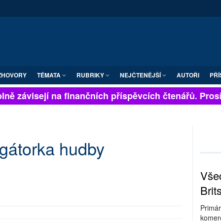
ZHOVORY
TÉMATA
RUBRIKY
NEJČTENĚJŠÍ
AUTOŘI
PŘÍ
ně závisejí na finančních příspěvcích čtenářů. Prosíme
gátorka hudby
Všec
Brit
Primár
komerc