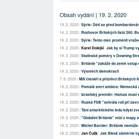
Obsah vydání | 19. 2. 2020
19. 2. 2020 /
Sýrie: Děti se před bombardování
14. 2. 2020 /
Rozhovor Britských listů 260. Bu
19. 2. 2020 /
Sýrie: Tento otec proměnil vraže
19. 2. 2020 /
Karel Dolejší
Jak by si Trump v
19. 2. 2020 /
Stalinské poměry v Downing Str
19. 2. 2020 /
Británie "zakáže do země vstup 
19. 2. 2020 /
Výsměch demokracii
7. 6. 2020 /
Milí čtenáři a příznivci Britských l
19. 2. 2020 /
Pomalá smrt ambice: Německá zah
19. 2. 2020 /
Izraelský premiér: Hamas musí stř
19. 2. 2020 /
Ruská FSB "sehrála roli při za
19. 2. 2020 /
Tání antarktického ledu kdysi zve
19. 2. 2020 /
"Globální Británie" mizí z mapy 
19. 2. 2020 /
Michel Barnier: Británie nemůže 
18. 2. 2020 /
Jan Čulík
Jak
záměrně vy
Blesk