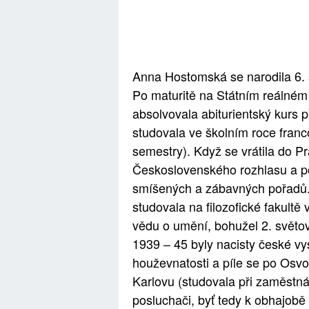
Anna Hostomská se narodila 6. 
Po maturitě na Státním reálném
absolvovala abiturientský kurs 
studovala ve školním roce franc
semestry). Když se vrátila do P
Československého rozhlasu a p
smíšených a zábavných pořadů. 
studovala na filozofické fakultě 
vědu o umění, bohužel 2. světová
1939 – 45 byly nacisty české vy
houževnatosti a píle se po Osvo
Karlovu (studovala při zaměstnán
posluchači, byť tedy k obhajob