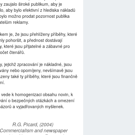
by zaujalo široké publikum, aby je
lo, aby bylo efektivní z hlediska nákladů
bylo možno prodat pozornost publika
telům reklamy.
kem je, že jsou přehlíženy příběhy, které
ly pohoršit, a přednost dostávají
y, které jsou přijatelné a zábavné pro
počet čtenářů.
y, jejichž zpracování je nákladné, jsou
vány nebo opomíjeny, nevšímavě jsou
zeny také ty příběhy, které jsou finančně
ní.
 vede k homogenizaci obsahu novin, k
vání o bezpečných otázkách a omezení
názorů a vyjadřovaných myšlenek.
R.G. Picard, (2004)
“Commercialism and newspaper