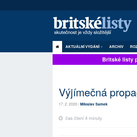
AKTUÁLNÍ VYDÁNÍ
ARCHIV
RO
Britské listy pl
Výjímečná propa
17. 2. 2020 /
Miloslav Samek
čas čtení 4 minuty