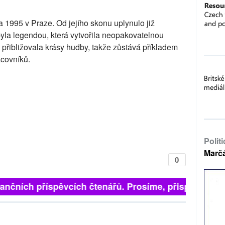
1995 v Praze. Od jejího skonu uplynulo již
e byla legendou, která vytvořila neopakovatelnou
 přibližovala krásy hudby, takže zůstává příkladem
acovníků.
Polit
Marč
0
inančních příspěvcích čtenářů. Prosíme, přispějte. ➥