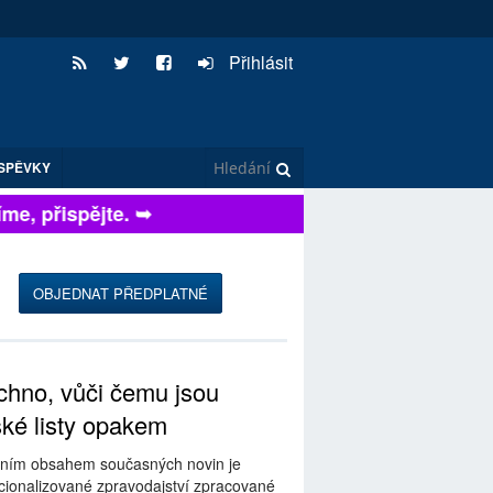
Přihlásit
SPĚVKY
, přispějte. ➥
OBJEDNAT PŘEDPLATNÉ
hno, vůči čemu jsou
ské listy opakem
ním obsahem současných novin je
ionalizované zpravodajství zpracované