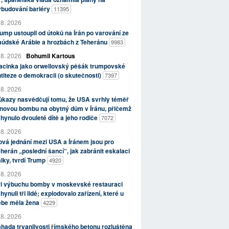
ybudování bariéry
11395
 8. 2026
ump ustoupil od útoků na Írán po varování ze
aúdské Arábie a hrozbách z Teheránu
9983
 8. 2026
Bohumil Kartous
acinka jako orwellovský pěšák trumpovské
titeze o demokracii (o skutečnosti)
7397
 8. 2026
kazy nasvědčují tomu, že USA svrhly téměř
novou bombu na obytný dům v Íránu, přičemž
hynulo dvouleté dítě a jeho rodiče
7072
 8. 2026
vá jednání mezi USA a Íránem jsou pro
herán „poslední šancí“, jak zabránit eskalaci
lky, tvrdí Trump
4920
 8. 2026
ři výbuchu bomby v moskevské restauraci
hynuli tři lidé; explodovalo zařízení, které u
ebe měla žena
4229
 8. 2026
hada trvanlivosti římského betonu rozluštěna