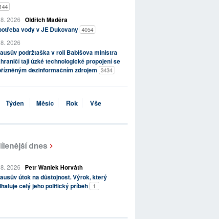
144
 8. 2026
Oldřich Maděra
potřeba vody v JE Dukovany
4054
 8. 2026
ausův podržtaška v roli Babišova ministra
hraničí tají úzké technologické propojení se
přízněným dezinformačním zdrojem
3434
Týden
Měsíc
Rok
Vše
ílenější dnes
 8. 2026
Petr Waniek Horváth
ausův útok na důstojnost. Výrok, který
haluje celý jeho politický příběh
1