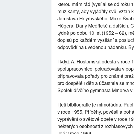
kterou mám rád (vysílal se od roku 1
muzikanty, aby vyjádřily svůj vztah 
Jaroslava Heyrovského, Maxe Švabi
Högera, Dany Medřické a dalších. C
týdně po dobu 10 let (1952 – 62), m
dopisů po každém vysílání a posluch
odpovědí na uvedenou hádanku. Byl
I když A. Hostomská odešla v roce 1
spolupracovnice, pokračovala v popu
připravovala pořady pro známé praž
pro dospělé i děti a účastnila se m
Spolek dívčího gymnasia Minerva v
I její bibliografie je mimořádná. P
v roce 1955, Příběhy, pověsti a poh
vyprávění o světové opeře v roce 19
některých osobností z rozhlasovýc
lidé v roce 1969.