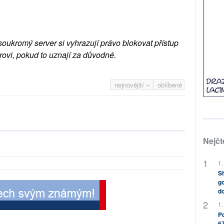
soukromý server si vyhrazují právo blokovat přístup
rovi, pokud to uznají za důvodné.
nejnovější
oblíbené
Nejčt
1.
Sh
go
do
1.
Po
67