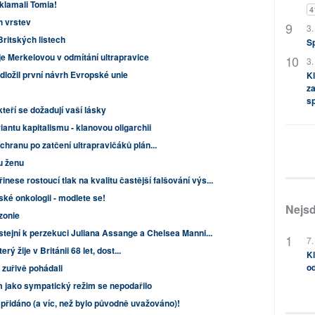
zklamali Tomia!
4
h vrstev
3.
Britských listech
S
e Merkelovou v odmítání ultrapravice
3.
edložil první návrh Evropské unie
Kl
za
s
 kteří se dožadují vaší lásky
antu kapitalismu - klanovou oligarchii
hranu po zatčení ultrapravičáků plán...
u ženu
nese rostoucí tlak na kvalitu častější falšování výs...
ské onkologii - modlete se!
Nejsd
zonie
stejní k perzekuci Juliana Assange a Chelsea Manni...
7.
rý žije v Británii 68 let, dost...
Kl
od
zuřivě pohádali
 jako sympatický režim se nepodařilo
přidáno (a víc, než bylo původně uvažováno)!