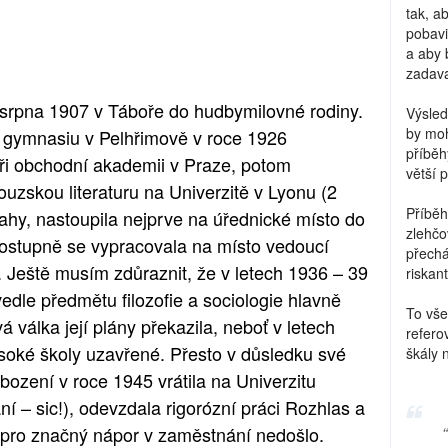
tak, a
pobavi
a aby 
zadava
srpna 1907 v Táboře do hudbymilovné rodiny.
Výsled
by moh
 gymnasiu v Pelhřimově v roce 1926
příběh
při obchodní akademii v Praze, potom
větší 
ouzskou literaturu na Univerzitě v Lyonu (2
Příběh
rahy, nastoupila nejprve na úřednické místo do
zlehčo
ostupně se vypracovala na místo vedoucí
přechá
Ještě musím zdůraznit, že v letech 1936 – 39
riskant
vedle předmětu filozofie a sociologie hlavně
To vše
 válka její plány překazila, neboť v letech
refero
soké školy uzavřené. Přesto v důsledku své
škály 
bození v roce 1945 vrátila na Univerzitu
í – sic!), odevzdala rigorózní práci Rozhlas a
ě pro značný nápor v zaměstnání nedošlo.