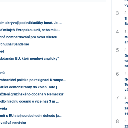
v
2.
Tr
m skrývají pod náklaďáky bosé. Je -...
S
ď miluješ Evropskou unii, nebo milu...
1.
M
dné bombardování pro svou tříletou...
an
ychutnal Sanderse
3.
eet
Dů
občanům EU, kteří nemluví anglicky"
tu
za
istů
4.
No
raniční politika po rezignaci Krampo...
Te
ílet demonstranty do kolen. Toto j...
vá
vraždění gruzínského občana v Německu"
2.
dlo hladinu oceánů o více než 3 m ...
P
za
světa
s
mít s EU stejnou obchodní dohodu ja...
5.
volává nenávist
Zá