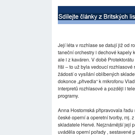
Její léta v rozhlase se datují již o
taneční orchestry i dechové kapely k
ale i z kaváren. V době Protektorát
říši – to už byla vedoucí rozhlaso
žádostí o vysílání oblíbených sklade
dokonce „přivedla“ k mikrofonu Vlad
interpretů rozhlasové a později i te
programy.
Anna Hostomská připravovala řadu 
české operní a operetní tvorby, mj.
skladatele Hervé. Nejznámější její 
uváděla operní pořady , sestavené 