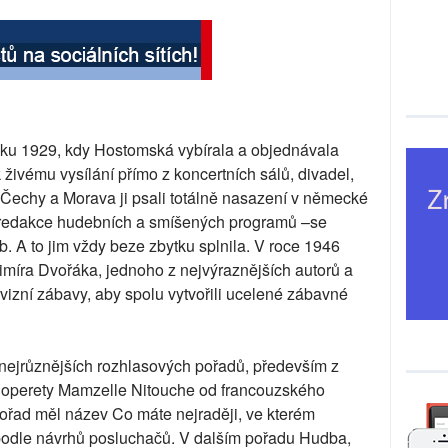
d roku 1929, kdy Hostomská vybírala a objednávala
 živému vysílání přímo z koncertních sálů, divadel,
u Čechy a Morava ji psali totálně nasazení v německé
vé redakce hudebních a smíšených programů –se
b. A to jim vždy beze zbytku splnila. V roce 1946
imíra Dvořáka, jednoho z nejvýraznějších autorů a
levizní zábavy, aby spolu vytvořili ucelené zábavné
nejrůznějších rozhlasových pořadů, především z
 z operety Mamzelle Nitouche od francouzského
pořad měl název Co máte nejraději, ve kterém
podle návrhů posluchačů. V dalším pořadu Hudba,