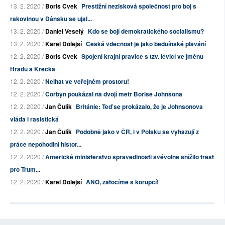
13. 2. 2020 /
Boris Cvek
Prestižní nezisková společnost pro boj s
rakovinou v Dánsku se ujal...
13. 2. 2020 /
Daniel Veselý
Kdo se bojí demokratického socialismu?
13. 2. 2020 /
Karel Dolejší
Česká vděčnost je jako beduínské plavání
12. 2. 2020 /
Boris Cvek
Spojení krajní pravice s tzv. levicí ve jménu
Hradu a Křečka
12. 2. 2020 /
Nelhat ve veřejném prostoru!
12. 2. 2020 /
Corbyn poukázal na dvojí metr Borise Johnsona
12. 2. 2020 /
Jan Čulík
Británie: Teď se prokázalo, že je Johnsonova
vláda i rasistická
12. 2. 2020 /
Jan Čulík
Podobně jako v ČR, i v Polsku se vyhazují z
práce nepohodlní histor...
12. 2. 2020 /
Americké ministerstvo spravedlnosti svévolně snížilo trest
pro Trum...
12. 2. 2020 /
Karel Dolejší
ANO, zatočíme s korupcí!