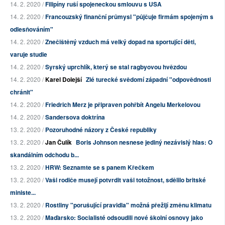
14. 2. 2020 /
Filipíny ruší spojeneckou smlouvu s USA
14. 2. 2020 /
Francouzský finanční průmysl "půjčuje firmám spojeným s
odlesňováním"
14. 2. 2020 /
Znečištěný vzduch má velký dopad na sportující děti,
varuje studie
14. 2. 2020 /
Syrský uprchlík, který se stal ragbyovou hvězdou
14. 2. 2020 /
Karel Dolejší
Zlé turecké svědomí západní "odpovědnosti
chránit"
14. 2. 2020 /
Friedrich Merz je připraven pohřbít Angelu Merkelovou
14. 2. 2020 /
Sandersova doktrína
13. 2. 2020 /
Pozoruhodné názory z České republiky
13. 2. 2020 /
Jan Čulík
Boris Johnson nesnese jediný nezávislý hlas: O
skandálním odchodu b...
13. 2. 2020 /
HRW: Seznamte se s panem Křečkem
13. 2. 2020 /
Vaši rodiče musejí potvrdit vaši totožnost, sdělilo britské
ministe...
13. 2. 2020 /
Rostliny "porušující pravidla" možná přežijí změnu klimatu
13. 2. 2020 /
Maďarsko: Socialisté odsoudili nové školní osnovy jako