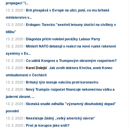
propagaci "i...
13. 2. 2020 /
Brit přespává v Evropě na ulici, poté, co mu britské
ministerstvo v...
13. 2. 2020 /
Erdogan: Turecko "sestřelí letouny útočící na civilisty v
Idlíbu"
13. 2. 2020 /
Diagnóza příčin volební porážky Labour Party
13. 2. 2020 /
Ministři NATO debatují o reakci na nové ruské raketové
systémy v Ev...
13. 2. 2020 /
Co udělá Kongres s Trumpovým obranným rozpočtem?
13. 2. 2020 /
Karel Dolejší
Jak zvolit doktora Křečka, aneb Konec
ombudsmanů v Čechách
13. 2. 2020 /
Britský tým testuje vakcínu proti koronaviru
13. 2. 2020 /
Nový Trumpův rozpočet financuje nekonečnou válku a
jaderné zbraně, ...
13. 2. 2020 /
Skotská studie odhalila "významný dlouhodobý dopad"
povodní
13. 2. 2020 /
Neexistuje žádný „velký americký návrat“
13. 2. 2020 /
Proč je korupce jako sníh?