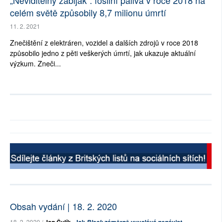
„Neviditelný zabiják“: fosilní paliva v roce 2018 na
celém světě způsobily 8,7 milionu úmrtí
11. 2. 2021
Znečištění z elektráren, vozidel a dalších zdrojů v roce 2018
způsobilo jedno z pěti veškerých úmrtí, jak ukazuje aktuální
výzkum. Zneči...
Obsah vydání | 18. 2. 2020
18. 2. 2020 /