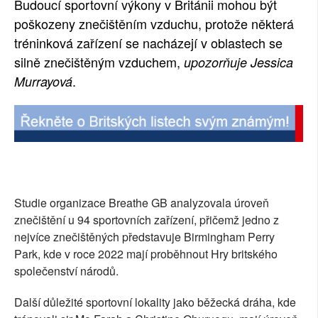
Budoucí sportovní výkony v Británii mohou být
SOCIÁLNÍ SÍTĚ
poškozeny znečištěním vzduchu, protože některá
tréninková zařízení se nacházejí v oblastech se
RUBRIKY
silně znečištěným vzduchem,
upozorňuje Jessica
.
Murrayová
PLNÁ VERZE STRÁNEK
Studie organizace Breathe GB analyzovala úroveň
znečištění u 94 sportovních zařízení, přičemž jedno z
nejvíce znečištěných představuje Birmingham Perry
Park, kde v roce 2022 mají proběhnout Hry britského
společenství národů.
Další důležité sportovní lokality jako běžecká dráha, kde