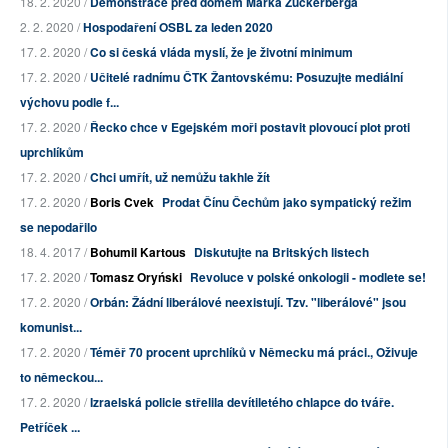
18. 2. 2020 /
Demonstrace před domem Marka Zuckerberga
2. 2. 2020 /
Hospodaření OSBL za leden 2020
17. 2. 2020 /
Co si česká vláda myslí, že je životní minimum
17. 2. 2020 /
Učitelé radnímu ČTK Žantovskému: Posuzujte mediální
výchovu podle f...
17. 2. 2020 /
Řecko chce v Egejském moři postavit plovoucí plot proti
uprchlíkům
17. 2. 2020 /
Chci umřít, už nemůžu takhle žít
17. 2. 2020 /
Boris Cvek
Prodat Čínu Čechům jako sympatický režim
se nepodařilo
18. 4. 2017 /
Bohumil Kartous
Diskutujte na Britských listech
17. 2. 2020 /
Tomasz Oryński
Revoluce v polské onkologii - modlete se!
17. 2. 2020 /
Orbán: Žádní liberálové neexistují. Tzv. "liberálové" jsou
komunist...
17. 2. 2020 /
Téměř 70 procent uprchlíků v Německu má práci., Oživuje
to německou...
17. 2. 2020 /
Izraelská policie střelila devítiletého chlapce do tváře.
Petříček ...