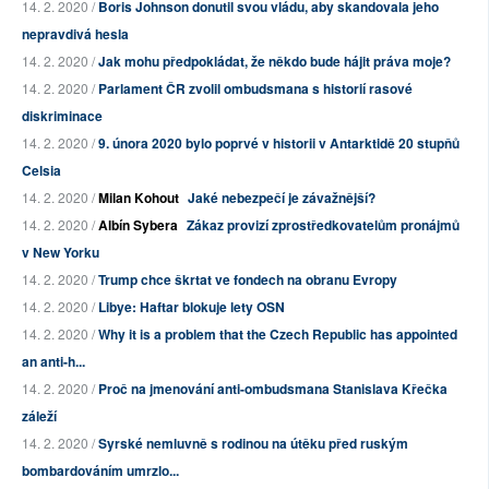
14. 2. 2020 /
Boris Johnson donutil svou vládu, aby skandovala jeho
nepravdivá hesla
14. 2. 2020 /
Jak mohu předpokládat, že někdo bude hájit práva moje?
14. 2. 2020 /
Parlament ČR zvolil ombudsmana s historií rasové
diskriminace
14. 2. 2020 /
9. února 2020 bylo poprvé v historii v Antarktidě 20 stupňů
Celsia
14. 2. 2020 /
Milan Kohout
Jaké nebezpečí je závažnější?
14. 2. 2020 /
Albín Sybera
Zákaz provizí zprostředkovatelům pronájmů
v New Yorku
14. 2. 2020 /
Trump chce škrtat ve fondech na obranu Evropy
14. 2. 2020 /
Libye: Haftar blokuje lety OSN
14. 2. 2020 /
Why it is a problem that the Czech Republic has appointed
an anti-h...
14. 2. 2020 /
Proč na jmenování anti-ombudsmana Stanislava Křečka
záleží
14. 2. 2020 /
Syrské nemluvně s rodinou na útěku před ruským
bombardováním umrzlo...