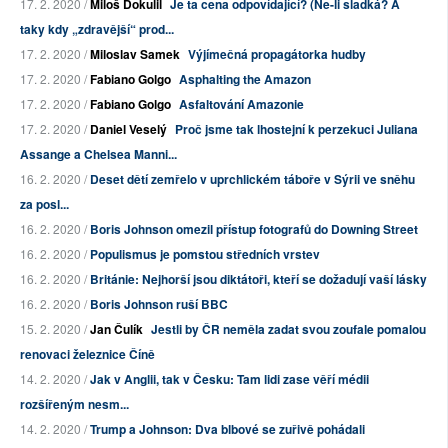
17. 2. 2020 /
Miloš Dokulil
Je ta cena odpovídající? (Ne-li sladká? A
taky kdy „zdravější“ prod...
17. 2. 2020 /
Miloslav Samek
Výjímečná propagátorka hudby
17. 2. 2020 /
Fabiano Golgo
Asphalting the Amazon
17. 2. 2020 /
Fabiano Golgo
Asfaltování Amazonie
17. 2. 2020 /
Daniel Veselý
Proč jsme tak lhostejní k perzekuci Juliana
Assange a Chelsea Manni...
16. 2. 2020 /
Deset dětí zemřelo v uprchlickém táboře v Sýrii ve sněhu
za posl...
16. 2. 2020 /
Boris Johnson omezil přístup fotografů do Downing Street
16. 2. 2020 /
Populismus je pomstou středních vrstev
16. 2. 2020 /
Británie: Nejhorší jsou diktátoři, kteří se dožadují vaší lásky
16. 2. 2020 /
Boris Johnson ruší BBC
15. 2. 2020 /
Jan Čulík
Jestli by ČR neměla zadat svou zoufale pomalou
renovaci železnice Číně
14. 2. 2020 /
Jak v Anglii, tak v Česku: Tam lidi zase věří médii
rozšířeným nesm...
14. 2. 2020 /
Trump a Johnson: Dva blbové se zuřivě pohádali