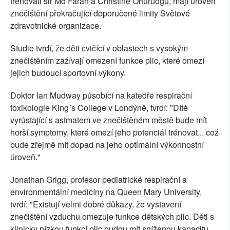
trénovali sir Mo Farah a Christine Ohuruogu, mají úroveň
znečištění překračující doporučené limity Světové
zdravotnické organizace.
Studie tvrdí, že děti cvičící v oblastech s vysokým
znečištěním zažívají omezení funkce plic, které omezí
jejich budoucí sportovní výkony.
Doktor Ian Mudway působící na katedře respirační
toxikologie King´s College v Londýně, tvrdí: "Dítě
vyrůstající s astmatem ve znečištěném městě bude mít
horší symptomy, které omezí jeho potenciál trénovat... což
bude zřejmě mít dopad na jeho optimální výkonnostní
úroveň."
Jonathan Grigg, profesor pediatrické respirační a
environmentální medicíny na Queen Mary University,
tvrdí: "Existují velmi dobré důkazy, že vystavení
znečištění vzduchu omezuje funkce dětských plic. Děti s
klinicky nízkou funkcí plic budou mít sníženou kapacitu