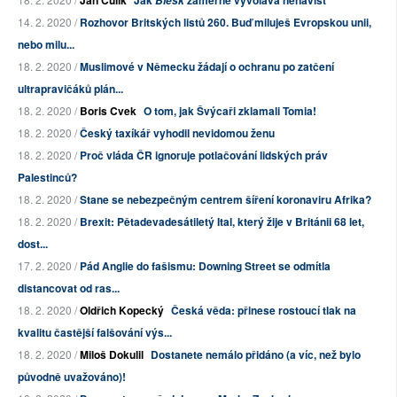
Jan Čulík
Jak
záměrně vyvolává nenávist
Blesk
14. 2. 2020 /
Rozhovor Britských listů 260. Buď miluješ Evropskou unii,
nebo milu...
18. 2. 2020 /
Muslimové v Německu žádají o ochranu po zatčení
ultrapravičáků plán...
18. 2. 2020 /
Boris Cvek
O tom, jak Švýcaři zklamali Tomia!
18. 2. 2020 /
Český taxíkář vyhodil nevidomou ženu
18. 2. 2020 /
Proč vláda ČR ignoruje potlačování lidských práv
Palestinců?
18. 2. 2020 /
Stane se nebezpečným centrem šíření koronaviru Afrika?
18. 2. 2020 /
Brexit: Pětadevadesátiletý Ital, který žije v Británii 68 let,
dost...
17. 2. 2020 /
Pád Anglie do fašismu: Downing Street se odmítla
distancovat od ras...
18. 2. 2020 /
Oldřich Kopecký
Česká věda: přinese rostoucí tlak na
kvalitu častější falšování výs...
18. 2. 2020 /
Miloš Dokulil
Dostanete nemálo přidáno (a víc, než bylo
původně uvažováno)!