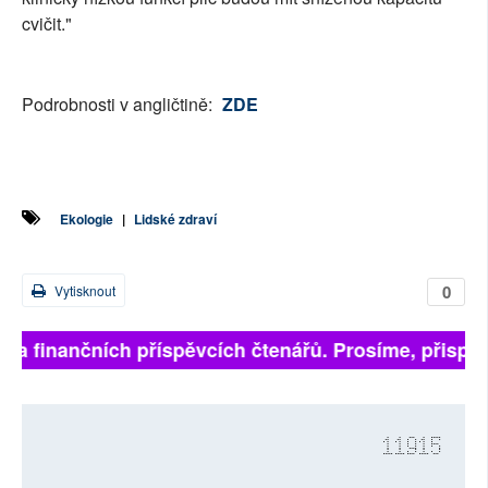
cvičit."
Podrobnosti v angličtině:
ZDE
Ekologie
|
Lidské zdraví
0
Vytisknout
í na finančních příspěvcích čtenářů. Prosíme, přispějt
11915