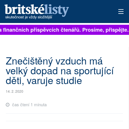
a finančních příspěvcích čtenářů. Prosíme, přispějte.
PŘIHLÁSIT
AKTUÁLNÍ VYDÁNÍ
ARCHIV
Znečištěný vzduch má
velký dopad na sportující
ROZHOVORY
děti, varuje studie
TÉMATA
14. 2. 2020
NEJČTENĚJŠÍ ZA 7 DNÍ
čas čtení 1 minuta
AUTOŘI
PŘÍSPĚVKY NA PROVOZ