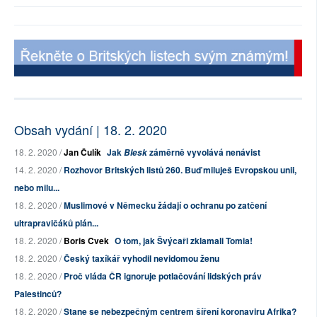
Obsah vydání | 18. 2. 2020
18. 2. 2020 /
Jan Čulík
Jak
záměrně vyvolává nenávist
Blesk
14. 2. 2020 /
Rozhovor Britských listů 260. Buď miluješ Evropskou unii,
nebo milu...
18. 2. 2020 /
Muslimové v Německu žádají o ochranu po zatčení
ultrapravičáků plán...
18. 2. 2020 /
Boris Cvek
O tom, jak Švýcaři zklamali Tomia!
18. 2. 2020 /
Český taxíkář vyhodil nevidomou ženu
18. 2. 2020 /
Proč vláda ČR ignoruje potlačování lidských práv
Palestinců?
18. 2. 2020 /
Stane se nebezpečným centrem šíření koronaviru Afrika?