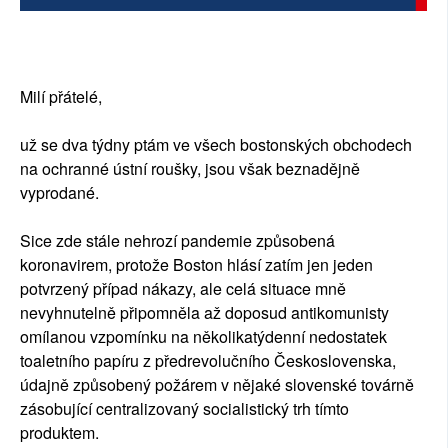
SOCIÁLNÍ SÍTĚ
RUBRIKY
Milí přátelé,
PLNÁ VERZE STRÁNEK
už se dva týdny ptám ve všech bostonských obchodech
na ochranné ústní roušky, jsou však beznadějně
vyprodané.
Sice zde stále nehrozí pandemie způsobená
koronavirem, protože Boston hlásí zatím jen jeden
potvrzený případ nákazy, ale celá situace mně
nevyhnutelně připomněla až doposud antikomunisty
omílanou vzpomínku na několikatýdenní nedostatek
toaletního papíru z předrevolučního Československa,
údajně způsobený požárem v nějaké slovenské továrně
zásobující centralizovaný socialistický trh tímto
produktem.