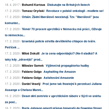
18. 4. 2017 /
Bohumil Kartous
Diskutujte na Britských listech
17. 2. 2020 /
Tomasz Oryński
Revoluce v polské onkologii - modlete se!
17. 2. 2020 /
Orbán: Žádní liberálové neexistují. Tzv. "liberálové" jsou
komunist...
17. 2. 2020 /
Téměř 70 procent uprchlíků v Německu má práci., Oživuje
to německou...
17. 2. 2020 /
Izraelská policie střelila devítiletého chlapce do tváře.
Petříček ...
17. 2. 2020 /
Miloš Dokulil
Je ta cena odpovídající? (Ne-li sladká? A
taky kdy „zdravější“ prod...
17. 2. 2020 /
Miloslav Samek
Výjímečná propagátorka hudby
17. 2. 2020 /
Fabiano Golgo
Asphalting the Amazon
17. 2. 2020 /
Fabiano Golgo
Asfaltování Amazonie
17. 2. 2020 /
Daniel Veselý
Proč jsme tak lhostejní k perzekuci Juliana
Assange a Chelsea Manni...
16. 2. 2020 /
Deset dětí zemřelo v uprchlickém táboře v Sýrii ve sněhu
za posl...
16. 2. 2020 /
Boris Johnson omezil přístup fotografů do Downing Street