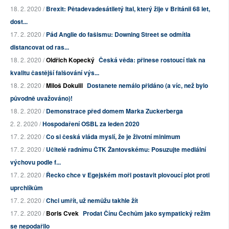
18. 2. 2020 /
Brexit: Pětadevadesátiletý Ital, který žije v Británii 68 let,
dost...
17. 2. 2020 /
Pád Anglie do fašismu: Downing Street se odmítla
distancovat od ras...
18. 2. 2020 /
Oldřich Kopecký
Česká věda: přinese rostoucí tlak na
kvalitu častější falšování výs...
18. 2. 2020 /
Miloš Dokulil
Dostanete nemálo přidáno (a víc, než bylo
původně uvažováno)!
18. 2. 2020 /
Demonstrace před domem Marka Zuckerberga
2. 2. 2020 /
Hospodaření OSBL za leden 2020
17. 2. 2020 /
Co si česká vláda myslí, že je životní minimum
17. 2. 2020 /
Učitelé radnímu ČTK Žantovskému: Posuzujte mediální
výchovu podle f...
17. 2. 2020 /
Řecko chce v Egejském moři postavit plovoucí plot proti
uprchlíkům
17. 2. 2020 /
Chci umřít, už nemůžu takhle žít
17. 2. 2020 /
Boris Cvek
Prodat Čínu Čechům jako sympatický režim
se nepodařilo