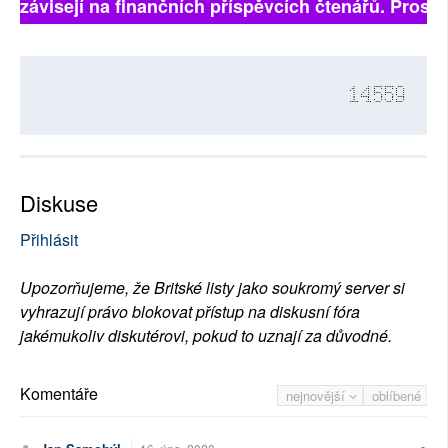
ně závisejí na finančních příspěvcích čtenářů. Prosíme
14559
Diskuse
Přihlásit
Upozorňujeme, že Britské listy jako soukromý server si
vyhrazují právo blokovat přístup na diskusní fóra
jakémukoliv diskutérovi, pokud to uznají za důvodné.
Komentáře
nejnovější
oblíbené