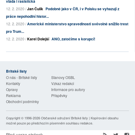
vláda i rasistická
12. 2. 2020 /
Jan Čulík
Podobně jako v ČR, i v Polsku se vyhazují z
práce nepohodlní histor...
12. 2. 2020 /
Americké ministerstvo spravedlnosti svévolně snížilo trest
pro Trum...
12. 2. 2020 /
Karel Dolejší
ANO, zatočíme s korupcí!
Britské listy
O nás - Britské listy
Stanovy OSBL
Kontakty
Vzkaz redakci
Opravy
Informace pro autory
Reklama
Příspěvky
Obchodní podmínky
Copyright © 1996-2026
Občanské sdružení Britské listy
| Kopírování obsahu
možné pouze po předchozím písemném souhlasu redakce.
Plná verze stránek