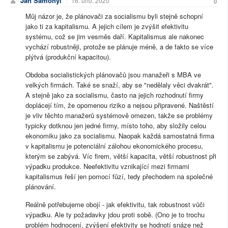
Jan Samohýl
16. úno. 2020
0
Můj názor je, že plánovači za socialismu byli stejně schopní
jako ti za kapitalismu. A jejich cílem je zvýšit efektivitu
systému, což se jim vesměs daří. Kapitalismus ale nakonec
vychází robustněji, protože se plánuje méně, a de fakto se více
plýtvá (produkční kapacitou).
Obdoba socialistických plánovačů jsou manažeři s MBA ve
velkých firmách. Také se snaží, aby se "nedělaly věci dvakrát".
A stejně jako za socialismu, často na jejich rozhodnutí firmy
doplácejí tím, že opomenou riziko a nejsou připravené. Naštěstí
je vliv těchto manažerů systémově omezen, takže se problémy
typicky dotknou jen jedné firmy, místo toho, aby složily celou
ekonomiku jako za socialismu. Naopak každá samostatná firma
v kapitalismu je potenciální zálohou ekonomického procesu,
kterým se zabývá. Víc firem, větší kapacita, větší robustnost při
výpadku produkce. Neefektivitu vznikající mezi firmami
kapitalismus řeší jen pomocí fůzí, tedy přechodem na společné
plánování.
Reálně potřebujeme obojí - jak efektivitu, tak robustnost vůči
výpadku. Ale ty požadavky jdou proti sobě. (Ono je to trochu
problém hodnocení, zvýšení efektivity se hodnotí snáze než