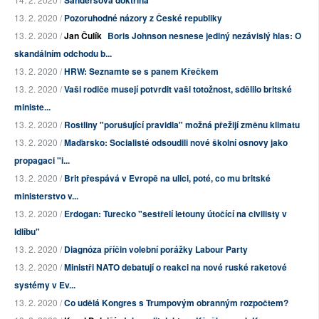
Sandersova doktrína
13. 2. 2020 /
Pozoruhodné názory z České republiky
13. 2. 2020 /
Jan Čulík
Boris Johnson nesnese jediný nezávislý hlas: O
skandálním odchodu b...
13. 2. 2020 /
HRW: Seznamte se s panem Křečkem
13. 2. 2020 /
Vaši rodiče musejí potvrdit vaši totožnost, sdělilo britské
ministe...
13. 2. 2020 /
Rostliny "porušující pravidla" možná přežijí změnu klimatu
13. 2. 2020 /
Maďarsko: Socialisté odsoudili nové školní osnovy jako
propagaci "i...
13. 2. 2020 /
Brit přespává v Evropě na ulici, poté, co mu britské
ministerstvo v...
13. 2. 2020 /
Erdogan: Turecko "sestřelí letouny útočící na civilisty v
Idlíbu"
13. 2. 2020 /
Diagnóza příčin volební porážky Labour Party
13. 2. 2020 /
Ministři NATO debatují o reakci na nové ruské raketové
systémy v Ev...
13. 2. 2020 /
Co udělá Kongres s Trumpovým obranným rozpočtem?