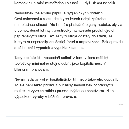
koronaviru je také mimořádnou situací. I když už asi ne tolik.
Nedostatek toaletního papíru a hygienických potřeb v
Československu v osmdesátých letech nebyl způsoben
mimořádnou situací. Ale tím, že příslušné orgány nedokázaly za
více než deset let najít prostředky na náhradu přesluhujících
papírenských strojů. Až se tyto stroje dostaly do stavu, se
kterým si neporadily ani český fortel a improvizace. Pak opravdu
stačil menší výpadek a vypukla kalamita.
Tady socialističtí hospodáři selhali v tom, v čem měli být
teoreticky minimálně stejně dobří, jako kapitalismus. V
bilančním plánování.
Nevím, zda by volný kapitalistický trh něco takového dopustil.
To ale není tento případ. Současný nedostatek ochranných
roušek je vyvolán náhlou prudce zvýšenou poptávkou. Nikoli
výpadkem výroby v běžném provozu.