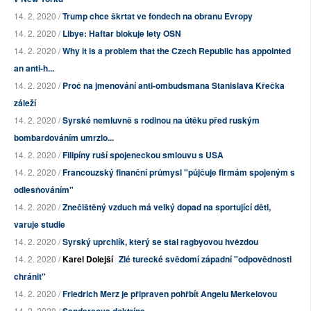
14. 2. 2020 /
Trump chce škrtat ve fondech na obranu Evropy
14. 2. 2020 /
Libye: Haftar blokuje lety OSN
14. 2. 2020 /
Why it is a problem that the Czech Republic has appointed
an anti-h...
14. 2. 2020 /
Proč na jmenování anti-ombudsmana Stanislava Křečka
záleží
14. 2. 2020 /
Syrské nemluvně s rodinou na útěku před ruským
bombardováním umrzlo...
14. 2. 2020 /
Filipíny ruší spojeneckou smlouvu s USA
14. 2. 2020 /
Francouzský finanční průmysl "půjčuje firmám spojeným s
odlesňováním"
14. 2. 2020 /
Znečištěný vzduch má velký dopad na sportující děti,
varuje studie
14. 2. 2020 /
Syrský uprchlík, který se stal ragbyovou hvězdou
14. 2. 2020 /
Karel Dolejší
Zlé turecké svědomí západní "odpovědnosti
chránit"
14. 2. 2020 /
Friedrich Merz je připraven pohřbít Angelu Merkelovou
14. 2. 2020 /