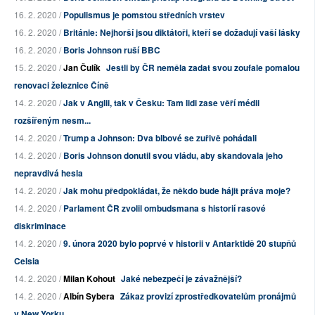
16. 2. 2020 /
Populismus je pomstou středních vrstev
16. 2. 2020 /
Británie: Nejhorší jsou diktátoři, kteří se dožadují vaší lásky
16. 2. 2020 /
Boris Johnson ruší BBC
15. 2. 2020 /
Jan Čulík
Jestli by ČR neměla zadat svou zoufale pomalou
renovaci železnice Číně
14. 2. 2020 /
Jak v Anglii, tak v Česku: Tam lidi zase věří médii
rozšířeným nesm...
14. 2. 2020 /
Trump a Johnson: Dva blbové se zuřivě pohádali
14. 2. 2020 /
Boris Johnson donutil svou vládu, aby skandovala jeho
nepravdivá hesla
14. 2. 2020 /
Jak mohu předpokládat, že někdo bude hájit práva moje?
14. 2. 2020 /
Parlament ČR zvolil ombudsmana s historií rasové
diskriminace
14. 2. 2020 /
9. února 2020 bylo poprvé v historii v Antarktidě 20 stupňů
Celsia
14. 2. 2020 /
Milan Kohout
Jaké nebezpečí je závažnější?
14. 2. 2020 /
Albín Sybera
Zákaz provizí zprostředkovatelům pronájmů
v New Yorku