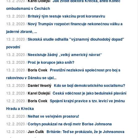
13. 2. 2020 /
Karel Dolejší
Jak zvolit doktora Křečka, aneb Konec
ombudsmanů v Čechách
13. 2. 2020 /
Britský tým testuje vakcínu proti koronaviru
13. 2. 2020 /
Nový Trumpův rozpočet financuje nekonečnou válku a
jaderné zbraně, ...
13. 2. 2020 /
Skotská studie odhalila "významný dlouhodobý dopad"
povodní
13. 2. 2020 /
Neexistuje žádný „velký americký návrat“
13. 2. 2020 /
Proč je korupce jako sníh?
13. 2. 2020 /
Boris Cvek
Prestižní nezisková společnost pro boj s
rakovinou v Dánsku se ujal...
13. 2. 2020 /
Daniel Veselý
Kdo se bojí demokratického socialismu?
13. 2. 2020 /
Karel Dolejší
Česká vděčnost je jako beduínské plavání
12. 2. 2020 /
Boris Cvek
Spojení krajní pravice s tzv. levicí ve jménu
Hradu a Křečka
12. 2. 2020 /
Nelhat ve veřejném prostoru!
12. 2. 2020 /
Corbyn poukázal na dvojí metr Borise Johnsona
12. 2. 2020 /
Jan Čulík
Británie: Teď se prokázalo, že je Johnsonova