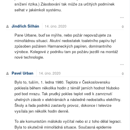
snížení rizika.) Zásobování tak může za určitých podmínek
selhat v jakémkoli systému.
Jindřich Šilhán
14. úno. 2020
0
Pane Urbane, buď se mýlíte, nebo požár nepovažujete za
mimořádnou situaci. Akutní nedostatek toaletního papíru byl
způsoben požárem Harmaneckých papíren, dominantního
výrobce. Kolegové z podniku tam po požáru jezdili na montáž
nové technologie.
Pavel Urban
14. úno. 2020
0
Bylo to, tuším, 1. ledna 1980. Teplota v Československu
poklesla během několika hodin z téměř jarních hodnot hluboko
pod bod mrazu. Tak prudký pokles teplot vedl k zamrznutí
uhelných zásob v elektrárnách a následně nedostatku elektřiny.
Školy a řada podniků zastavily provoz, dokonce i televize
vysílala jen několik hodin denně.
To ale komunistům málokdo vyčítal nebo si z toho dělal legraci.
Byla to skutečně mimořádná situace. Současná epidemie