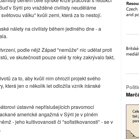
bamisty během celé syrské krize pracoval s redukcí
 Buď v Sýrii pro vražděné civilisty neuděláme
 světovou válku" kvůli zemi, která za to nestojí.
uské nálety na civilisty během jediného dne - a
ala.
tvrzení, podle nějž Západ "nemůže" nic udělat proti
stů, ve skutečnosti pouze celé ty roky zakrývalo fakt,
votů za to, aby kvůli nim ohrozil projekt svého
 která jen o několik let odložila vznik íránské
Polit
Marč
pátorovi ústavně nepříslušejících pravomocí
zpackané americké angažmá v Sýrii je v plném
mž - jeho kultivovanosti či "sofistikovanosti" - se v
.