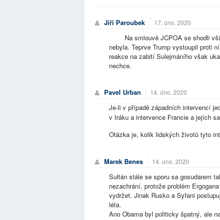
Jiří Paroubek
17. úno. 2020
Na smlouvě JCPOA se shodli všichni:
nebyla. Teprve Trump vystoupil proti ní
reakce na zabití Sulejmáního však uk
nechce.
Pavel Urban
14. úno. 2020
Je-li v případě západních intervencí j
v Iráku a intervence Francie a jejích sa
Otázka je, kolik lidských životů tyto in
Marek Benes
14. úno. 2020
Sultán stále se sporu sa gosudarem ta
nezachrání, protože problém Ergogana
vydržet. Jinak Rusko a Syřani postupuj
léta.
Ano Obama byl politicky špatný, ale na