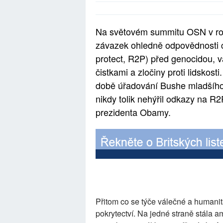
Na světovém summitu OSN v roc
závazek ohledně odpovědnosti chrá
protect, R2P) před genocidou, v
čistkami a zločiny proti lidskosti
době úřadování Bushe mladšího
nikdy tolik nehýřil odkazy na R
prezidenta Obamy.
Přitom co se týče válečné a humanitár
pokrytectví. Na jedné straně stála