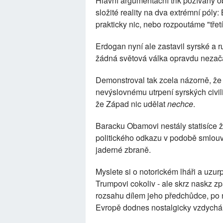
Hlavní argumentační trik požívaný o
složité reality na dva extrémní póly:
prakticky nic, nebo rozpoutáme "třetí
Erdogan nyní ale zastavil syrské a r
žádná světová válka opravdu nezač
Demonstroval tak zcela názorně, že 
nevýslovnému utrpení syrských civili
že Západ nic udělat
nechce
.
Baracku Obamovi nestály statisíce ži
politického odkazu v podobě smlouvy,
jaderné zbraně.
Myslete si o notorickém lháři a uzur
Trumpovi cokoliv - ale skrz naskz 
rozsahu dílem jeho předchůdce, po ně
Evropě dodnes nostalgicky vzdychá