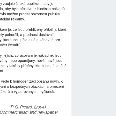
by zaujalo široké publikum, aby je
lo, aby bylo efektivní z hlediska nákladů
bylo možno prodat pozornost publika
telům reklamy.
kem je, že jsou přehlíženy příběhy, které
ly pohoršit, a přednost dostávají
y, které jsou přijatelné a zábavné pro
počet čtenářů.
y, jejichž zpracování je nákladné, jsou
vány nebo opomíjeny, nevšímavě jsou
zeny také ty příběhy, které jsou finančně
ní.
 vede k homogenizaci obsahu novin, k
vání o bezpečných otázkách a omezení
názorů a vyjadřovaných myšlenek.
R.G. Picard, (2004)
“Commercialism and newspaper