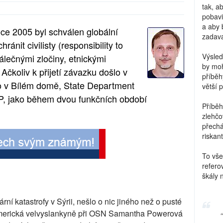
tak, a
pobavi
a aby 
e 2005 byl schválen globální
zadava
nit civilisty (responsibility to
Výsled
álečnými zločiny, etnickými
by moh
. Ačkoliv k přijetí závazku došlo v
příběh
 v Bílém domě, State Department
větší 
2P, jako během dvou funkčních období
Příběh
zlehčo
přechá
riskant
To vše
refero
škály 
ní katastrofy v Sýrii, nešlo o nic jiného než o pusté
 americká velvyslankyně při OSN Samantha Powerová