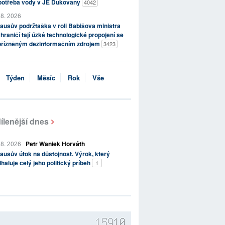
potřeba vody v JE Dukovany
4042
 8. 2026
ausův podržtaška v roli Babišova ministra
hraničí tají úzké technologické propojení se
přízněným dezinformačním zdrojem
3423
Týden
Měsíc
Rok
Vše
ílenější dnes
 8. 2026
Petr Waniek Horváth
ausův útok na důstojnost. Výrok, který
haluje celý jeho politický příběh
1
15910