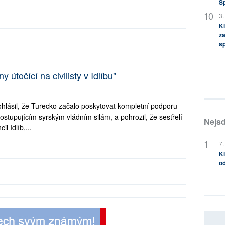
S
3.
Kl
za
s
 útočící na civilisty v Idlíbu"
hlásil, že Turecko začalo poskytovat kompletní podporu
stupujícím syrským vládním silám, a pohrozil, že sestřelí
Nejsd
ii Idlíb,...
7.
Kl
od