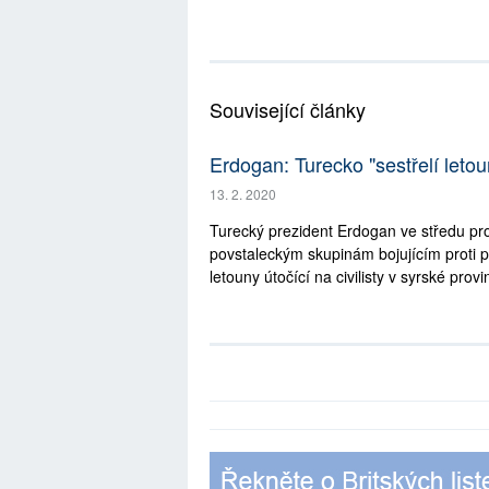
Související články
Erdogan: Turecko "sestřelí letouny
13. 2. 2020
Turecký prezident Erdogan ve středu pro
povstaleckým skupinám bojujícím proti po
letouny útočící na civilisty v syrské provinc