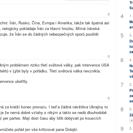
Tr
S
0
1.
M
 Írán, Rusko, Čína, Evropa i Amerika, takže tak špatná asi
an
, nelogicky pokládaje Írán za hlavní hrozbu. Mírná íránská
azuje, že Írán se do žádných nebezpečných sporů pouštět
3.
Dů
tu
za
0
4.
ediným problémem riziko třetí světové války, pak intervence USA
No
telitů v Lýbii byly v pořádku. Třetí světová válka nevznikla.
Te
vá
tervence ušetřily.
2.
P
za
0
s
há za kratší konec provazu. I teď a žádná návštěva Ukrajiny to
5.
 je že nemá dobré vztahy s nikým a takto se nedá dlouhodobě
Zá
í per partes. Mají dost času aby Idíb dobývali po kouscích
4
3.
můžete pořád jen vše kritizovat pane Dolejší.