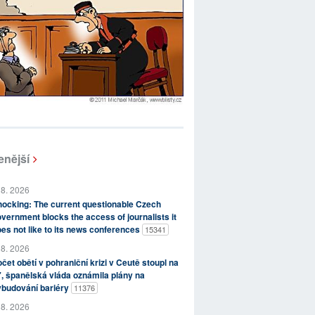
enější
 8. 2026
ocking: The current questionable Czech
vernment blocks the access of journalists it
es not like to its news conferences
15341
 8. 2026
čet obětí v pohraniční krizi v Ceutě stoupl na
, španělská vláda oznámila plány na
ybudování bariéry
11376
 8. 2026