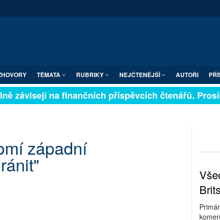
ZHOVORY
TÉMATA
RUBRIKY
NEJČTENĚJŠÍ
AUTOŘI
PŘÍ
ně závisejí na finančních příspěvcích čtenářů. Prosíme
domí západní
ránit"
Všec
Brit
Primár
komerc