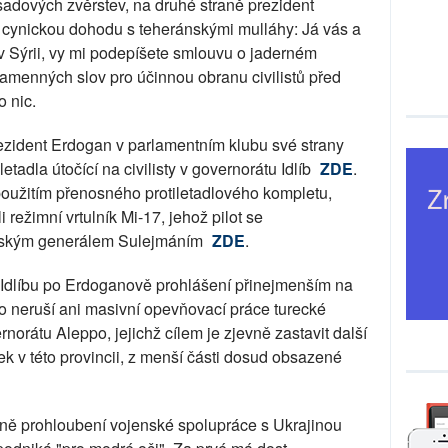
dových zvěrstev, na druhé straně prezident
l cynickou dohodu s teheránskými mulláhy: Já vás a
v Sýrii, vy mi podepíšete smlouvu o jaderném
amenných slov pro účinnou obranu civilistů před
 nic.
rezident Erdogan v parlamentním klubu své strany
letadla útočící na civilisty v governorátu Idlíb
ZDE
.
s použitím přenosného protiletadlového kompletu,
li režimní vrtulník Mi-17, jehož pilot se
ánským generálem Sulejmáním
ZDE
.
 v Idlíbu po Erdoganově prohlášení přinejmenším na
do neruší ani masivní opevňovací práce turecké
rátu Aleppo, jejichž cílem je zjevně zastavit další
ek v této provincii, z menší části dosud obsazené
ně prohloubení vojenské spolupráce s Ukrajinou