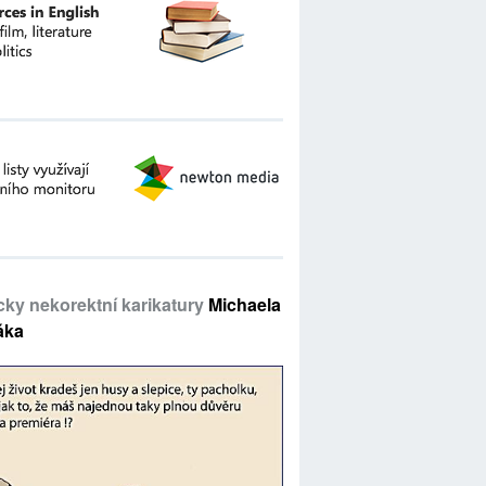
icky nekorektní karikatury
Michaela
áka