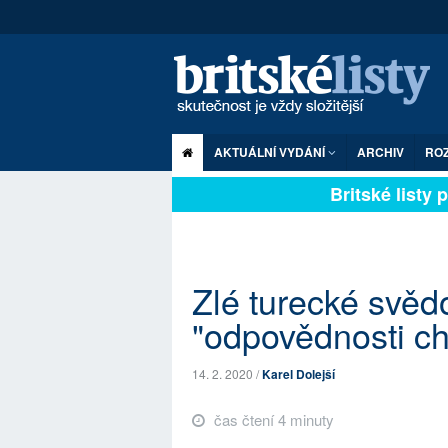
AKTUÁLNÍ VYDÁNÍ
ARCHIV
RO
Britské listy pl
Zlé turecké svě
"odpovědnosti ch
14. 2. 2020 /
Karel Dolejší
čas čtení 4 minuty