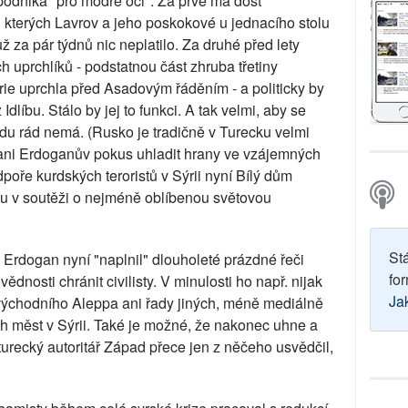
odniká "pro modré oči". Za prvé má dost
 kterých Lavrov a jeho poskokové u jednacího stolu
už za pár týdnů nic neplatilo. Za druhé před lety
ch uprchlíků - podstatnou část zhruba třetiny
rie uprchla před Asadovým řáděním - a politicky by
 Idlíbu. Stálo by jej to funkci. A tak velmi, aby se
du rád nemá. (Rusko je tradičně v Turecku velmi
ani Erdoganův pokus uhladit hrany ve vzájemných
poře kurdských teroristů v Sýrii nyní Bílý dům
u v soutěži o nejméně oblíbenou světovou
St
 Erdogan nyní "naplnil" dlouholeté prázdné řeči
for
nosti chránit civilisty. V minulosti ho např. nijak
Ja
východního Aleppa ani řady jiných, méně mediálně
h měst v Sýrii. Také je možné, že nakonec uhne a
urecký autoritář Západ přece jen z něčeho usvědčil,