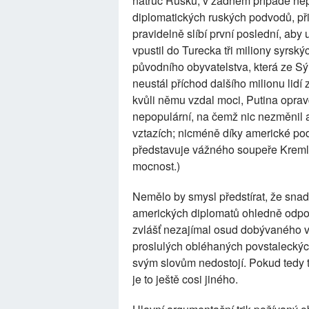
natruc Rusku, v žádném případě nep
diplomatických ruských podvodů, při
pravidelně slíbí první poslední, aby 
vpustil do Turecka tři miliony syrský
původního obyvatelstva, která ze Sý
neustál příchod dalšího milionu lidí z
kvůli němu vzdal moci, Putina oprav
nepopulární, na čemž nic nezměnil 
vztazích; nicméně díky americké pod
představuje vážného soupeře Kreml
mocnost.)
Nemělo by smysl předstírat, že snad
amerických diplomatů ohledně odpověd
zvlášť nezajímal osud dobývaného 
proslulých obléhaných povstaleckýc
svým slovům nedostojí. Pokud tedy t
je to ještě cosi jiného.