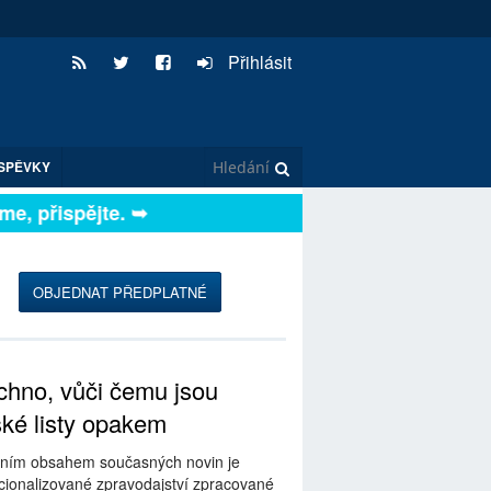
Přihlásit
SPĚVKY
, přispějte. ➥
OBJEDNAT PŘEDPLATNÉ
hno, vůči čemu jsou
ské listy opakem
ním obsahem současných novin je
ionalizované zpravodajství zpracované