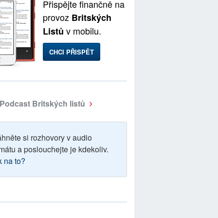
Přispějte finančně na
provoz
Britských
v mobilu.
Listů
CHCI PŘISPĚT
Podcast Britských listů
áhněte si rozhovory v audio
mátu a poslouchejte je kdekoliv.
k na to?