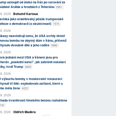
ump ustoupil od útoků na Írán po varování ze
aúdské Arábie a hrozbách z Teheránu
9961
 8. 2026
Bohumil Kartous
acinka jako orwellovský pěšák trumpovské
titeze o demokracii (o skutečnosti)
7370
 8. 2026
kazy nasvědčují tomu, že USA svrhly téměř
novou bombu na obytný dům v Íránu, přičemž
hynulo dvouleté dítě a jeho rodiče
6982
 8. 2026
vá jednání mezi USA a Íránem jsou pro
herán „poslední šancí“, jak zabránit eskalaci
lky, tvrdí Trump
4839
 8. 2026
ři výbuchu bomby v moskevské restauraci
hynuli tři lidé; explodovalo zařízení, které u
ebe měla žena
4223
 8. 2026
hada trvanlivosti římského betonu rozluštěna
132
 8. 2026
Oldřich Maděra