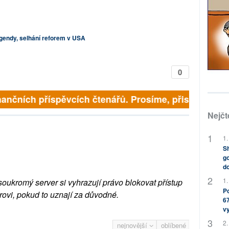
endy, selhání reforem v USA
0
inančních příspěvcích čtenářů. Prosíme, přispějte. ➥
Nejčt
1.
Sh
go
do
1.
soukromý server si vyhrazují právo blokovat přístup
Po
rovi, pokud to uznají za důvodné.
67
v
2.
nejnovější
oblíbené