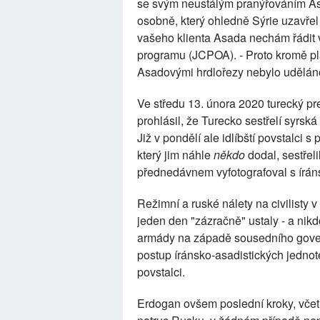
se svým neustálým pranýřováním Asa
osobně, který ohledně Sýrie uzavře
vašeho klienta Asada nechám řádit 
programu (JCPOA). - Proto kromě pl
Asadovými hrdlořezy nebylo uděláno
Ve středu 13. února 2020 turecký p
prohlásil, že Turecko sestřelí syrská 
Již v pondělí ale idlíbští povstalci 
který jim náhle
někdo
dodal, sestřeli
přednedávnem vyfotografoval s ír
Režimní a ruské nálety na civilisty
jeden den "zázračně" ustaly - a nik
armády na západě sousedního governo
postup íránsko-asadistických jednot
povstalci.
Erdogan ovšem poslední kroky, včet