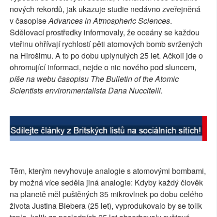
nových rekordů, jak ukazuje studie nedávno zveřejněná
SOCIÁLNÍ SÍTĚ
v časopise
Advances in Atmospheric Sciences
.
Sdělovací prostředky informovaly, že oceány se každou
RUBRIKY
vteřinu ohřívají rychlostí pěti atomových bomb svržených
na Hirošimu. A to po dobu uplynulých 25 let. Ačkoli jde o
PLNÁ VERZE STRÁNEK
ohromující informaci, nejde o nic nového pod sluncem,
píše na webu časopisu The Bulletin of the Atomic
Scientists environmentalista Dana Nuccitelli.
Těm, kterým nevyhovuje analogie s atomovými bombami,
by možná více seděla jiná analogie: Kdyby každý člověk
na planetě měl puštěných 35 mikrovlnek po dobu celého
života Justina Biebera (25 let), vyprodukovalo by se tolik