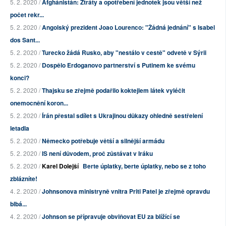
5. 2. 2020 /
Afghánistán: Ztráty a opotřebení jednotek jsou větší než
počet rekr...
5. 2. 2020 /
Angolský prezident Joao Lourenco: "Žádná jednání" s Isabel
dos Sant...
5. 2. 2020 /
Turecko žádá Rusko, aby "nestálo v cestě" odvetě v Sýrii
5. 2. 2020 /
Dospělo Erdoganovo partnerství s Putinem ke svému
konci?
5. 2. 2020 /
Thajsku se zřejmě podařilo koktejlem látek vyléčit
onemocnění koron...
5. 2. 2020 /
Írán přestal sdílet s Ukrajinou důkazy ohledně sestřelení
letadla
5. 2. 2020 /
Německo potřebuje větší a silnější armádu
5. 2. 2020 /
IS není důvodem, proč zůstávat v Iráku
5. 2. 2020 /
Karel Dolejší
Berte úplatky, berte úplatky, nebo se z toho
zblázníte!
4. 2. 2020 /
Johnsonova ministryně vnitra Priti Patel je zřejmě opravdu
blbá...
4. 2. 2020 /
Johnson se přípravuje obviňovat EU za blížící se