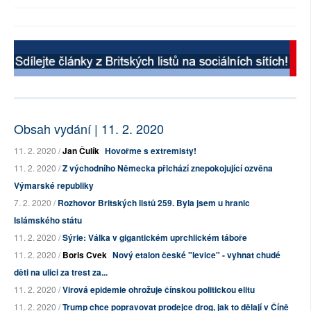
Obsah vydání | 11. 2. 2020
11. 2. 2020 /
Jan Čulík
Hovořme s extremisty!
11. 2. 2020 /
Z východního Německa přichází znepokojující ozvěna
Výmarské republiky
7. 2. 2020 /
Rozhovor Britských listů 259. Byla jsem u hranic
Islámského státu
11. 2. 2020 /
Sýrie: Válka v gigantickém uprchlickém táboře
11. 2. 2020 /
Boris Cvek
Nový etalon české "levice" - vyhnat chudé
děti na ulici za trest za...
11. 2. 2020 /
Virová epidemie ohrožuje čínskou politickou elitu
11. 2. 2020 /
Trump chce popravovat prodejce drog, jak to dělají v Číně