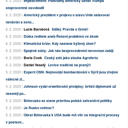
6. 2. 2020 /
Impeachment: Podvodný americký Senát Trumpa
stoprocentně osvobodil
6. 2. 2020 /
Americký prezident v projevu o stavu Unie oslavoval
nenávist a xeno...
6. 2. 2020 /
Lucie Barošová
Sdílej: Pravda o Gretě!
6. 2. 2020 /
Důtka ředitele aneb Řešení problémů ve škole
6. 2. 2020 /
Klimatická krize: Kdy nastane kýžený zlom?
6. 2. 2020 /
Spojené státy: Jak nás bezprecedentní nerovnost zabíjí
6. 2. 2020 /
Boris Cvek
Český stát jako slouha Agrofertu
6. 2. 2020 /
Daniel Veselý
Levice tradičně na pranýři
5. 2. 2020 /
Experti OSN: Nejnovější bombardování v Sýrii jsou zřejmě
válečné zl...
5. 2. 2020 /
Johnson vydal orwellovské předpisy: britští diplomaté už
nesmějí po...
5. 2. 2020 /
Bělorusko se stane prioritou polské zahraniční politiky
5. 2. 2020 /
Je Rusko velmoc?
5. 2. 2020 /
Obrat Běloruska k USA bude mít vliv na integrační procesy
v postsov...