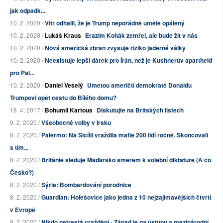
jak odpadk...
10. 2. 2020 /
Vítr odhalil, že je Trump nepořádně uměle opálený
10. 2. 2020 /
Lukáš Kraus
Erazim Kohák zemřel, ale bude žít v nás
10. 2. 2020 /
Nová americká zbraň zvyšuje riziko jaderné války
10. 2. 2020 /
Neexistuje lepší dárek pro Írán, než je Kushnerův apartheid
pro Pal...
10. 2. 2020 /
Daniel Veselý
Umetou američtí demokraté Donaldu
Trumpovi opět cestu do Bílého domu?
18. 4. 2017 /
Bohumil Kartous
Diskutujte na Britských listech
9. 2. 2020 /
Všeobecné volby v Irsku
8. 2. 2020 /
Palermo: Na Sicílii vraždila mafie 200 lidí ročně. Skoncovali
s tím...
8. 2. 2020 /
Británie sleduje Maďarsko směrem k volební diktatuře (A co
Česko?)
8. 2. 2020 /
Sýrie: Bombardování porodnice
8. 2. 2020 /
Guardian: Holešovice jako jedna z 10 nejzajímavějších čtvrtí
v Evropě
8. 2. 2020 /
Nikdo netrestá vraždění - Západ je na ústupu a mezinárodní