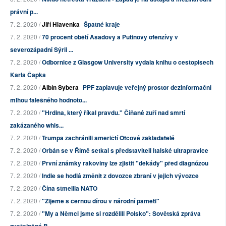
právní p...
7. 2. 2020 /
Jiří Hlavenka
Špatné kraje
7. 2. 2020 /
70 procent obětí Asadovy a Putinovy ofenzívy v
severozápadní Sýrii ...
7. 2. 2020 /
Odbornice z Glasgow University vydala knihu o cestopisech
Karla Čapka
7. 2. 2020 /
Albín Sybera
PPF zaplavuje veřejný prostor dezinformační
mlhou falešného hodnoto...
7. 2. 2020 /
"Hrdina, který říkal pravdu." Číňané zuří nad smrtí
zakázaného whis...
7. 2. 2020 /
Trumpa zachránili američtí Otcové zakladatelé
7. 2. 2020 /
Orbán se v Římě setkal s představiteli italské ultrapravice
7. 2. 2020 /
První známky rakoviny lze zjistit "dekády" před diagnózou
7. 2. 2020 /
Indie se hodlá změnit z dovozce zbraní v jejich vývozce
7. 2. 2020 /
Čína stmelila NATO
7. 2. 2020 /
"Žijeme s černou dírou v národní paměti"
7. 2. 2020 /
"My a Němci jsme si rozdělili Polsko": Sovětská zpráva