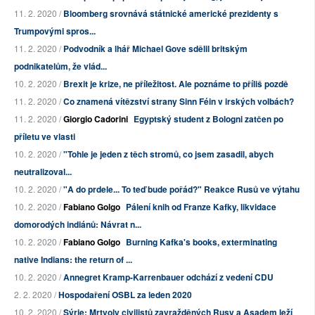
11. 2. 2020 /
Bloomberg srovnává státnické americké prezidenty s
Trumpovými spros...
11. 2. 2020 /
Podvodník a lhář Michael Gove sdělil britským
podnikatelům, že vlád...
10. 2. 2020 /
Brexit je krize, ne příležitost. Ale poznáme to příliš pozdě
11. 2. 2020 /
Co znamená vítězství strany Sinn Féin v irských volbách?
11. 2. 2020 /
Giorgio Cadorini
Egyptský student z Bologni zatčen po
příletu ve vlasti
10. 2. 2020 /
"Tohle je jeden z těch stromů, co jsem zasadil, abych
neutralizoval...
10. 2. 2020 /
"A do prdele... To teď bude pořád?" Reakce Rusů ve výtahu
10. 2. 2020 /
Fabiano Golgo
Pálení knih od Franze Kafky, likvidace
domorodých indiánů: Návrat n...
10. 2. 2020 /
Fabiano Golgo
Burning Kafka's books, exterminating
native Indians: the return of ...
10. 2. 2020 /
Annegret Kramp-Karrenbauer odchází z vedení CDU
2. 2. 2020 /
Hospodaření OSBL za leden 2020
10. 2. 2020 /
Sýrie: Mrtvoly civilistů zavražděných Rusy a Asadem leží