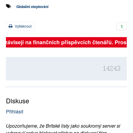
Globální oteplování
1
Vytisknout
ě závisejí na finančních příspěvcích čtenářů. Prosíme,
14243
Diskuse
Přihlásit
Upozorňujeme, že Britské listy jako soukromý server si
vyhrazují právo blokovat přístup na diskusní fóra