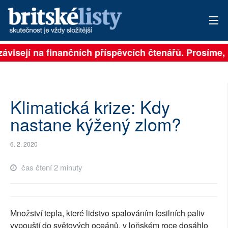
ávisejí na finančních příspěvcích čtenářů. Prosíme, p
PŘIHLÁSIT
AKTUÁLNÍ VYDÁNÍ
ARCHIV
Klimatická krize: Kdy
nastane kýžený zlom?
ROZHOVORY
6. 2. 2020
TÉMATA
čas čtení 2 minuty
NEJČTENĚJŠÍ ZA 7 DNÍ
AUTOŘI
Množství tepla, které lidstvo spalováním fosilních paliv
PŘÍSPĚVKY NA PROVOZ
vypouští do světových oceánů, v loňském roce dosáhlo