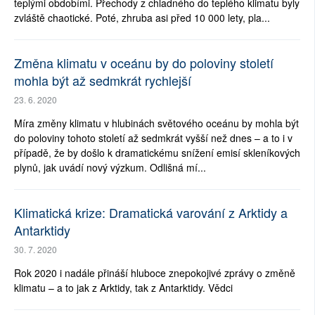
teplými obdobími. Přechody z chladného do teplého klimatu byly
zvláště chaotické. Poté, zhruba asi před 10 000 lety, pla...
Změna klimatu v oceánu by do poloviny století
mohla být až sedmkrát rychlejší
23. 6. 2020
Míra změny klimatu v hlubinách světového oceánu by mohla být
do poloviny tohoto století až sedmkrát vyšší než dnes – a to i v
případě, že by došlo k dramatickému snížení emisí skleníkových
plynů, jak uvádí nový výzkum. Odlišná mí...
Klimatická krize: Dramatická varování z Arktidy a
Antarktidy
30. 7. 2020
Rok 2020 i nadále přináší hluboce znepokojivé zprávy o změně
klimatu – a to jak z Arktidy, tak z Antarktidy. Vědci