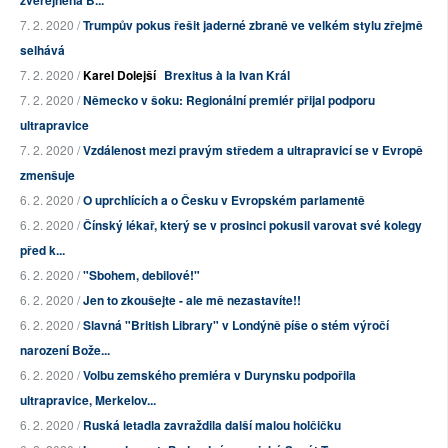
zveřejněná B...
7. 2. 2020 /
Trumpův pokus řešit jaderné zbraně ve velkém stylu zřejmě
selhává
7. 2. 2020 /
Karel Dolejší
Brexitus à la Ivan Král
7. 2. 2020 /
Německo v šoku: Regionální premiér přijal podporu
ultrapravice
7. 2. 2020 /
Vzdálenost mezi pravým středem a ultrapravicí se v Evropě
zmenšuje
6. 2. 2020 /
O uprchlících a o Česku v Evropském parlamentě
6. 2. 2020 /
Čínský lékař, který se v prosinci pokusil varovat své kolegy
před k...
6. 2. 2020 /
"Sbohem, debilové!"
6. 2. 2020 /
Jen to zkoušejte - ale mě nezastavíte!!
6. 2. 2020 /
Slavná "British Library" v Londýně píše o stém výročí
narození Bože...
6. 2. 2020 /
Volbu zemského premiéra v Durynsku podpořila
ultrapravice, Merkelov...
6. 2. 2020 /
Ruská letadla zavraždila další malou holčičku