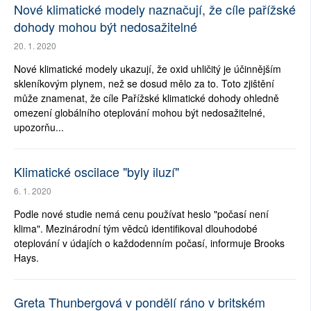
Nové klimatické modely naznačují, že cíle pařížské
dohody mohou být nedosažitelné
20. 1. 2020
Nové klimatické modely ukazují, že oxid uhličitý je účinnějším
skleníkovým plynem, než se dosud mělo za to. Toto zjištění
může znamenat, že cíle Pařížské klimatické dohody ohledně
omezení globálního oteplování mohou být nedosažitelné,
upozorňu...
Klimatické oscilace "byly iluzí"
6. 1. 2020
Podle nové studie nemá cenu používat heslo "počasí není
klima". Mezinárodní tým vědců identifikoval dlouhodobé
oteplování v údajích o každodenním počasí, informuje Brooks
Hays.
Greta Thunbergová v pondělí ráno v britském