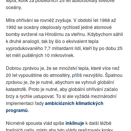
tepla, kolik za posledních 25 let absorbovaly světové
oceány.
Míra ohřívání se rovněž zvyšuje. V období let 1968 až
1992 se oceány oteplovaly rychlostí jedné atomové
bomby svržené na Hirošimu za vteřinu. Kdybychom sáhli
k druhé analogii, tak by šlo o ekvivalent tepla
vyprodukovaného 7,7 miliardami lidí, kteří by po dobu 25
let měli puštěných 10 mikrovlnek.
Dobrou zprávou je, že se množství tepla, které více než
20 let vypouštíme do atmosféry,
pří
liš nezvýšilo. Špatnou
zprávou je, že je nutné, abychom se vyhnuli globální
katastrofě. Proto je nutné, aby globální ohřívání začalo
brzy a rychle ustupovat. To si ale vyžádá mezinárodní
implementaci řady
ambiciózních klimatických
programů
.
Nicméně spousta vlád spíše
inklinuje
k další těžbě
fosilních paliv, místo aby tyto vlády realizovaly kroky