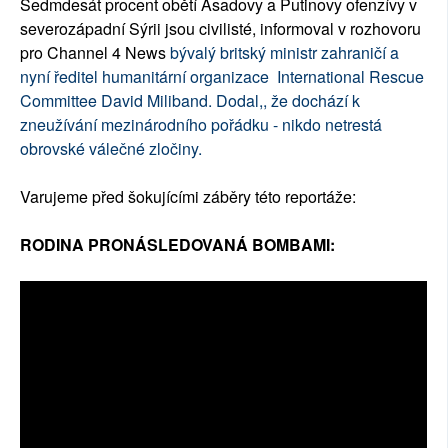
Sedmdesát procent obětí Asadovy a Putinovy ofenzívy v
severozápadní Sýrii jsou civilisté, informoval v rozhovoru
pro Channel 4 News
bývalý britský ministr zahraničí a
nyní ředitel humanitární organizace International Rescue
Committee David Miliband. Dodal,, že dochází k
zneužívání mezinárodního pořádku - nikdo netrestá
obrovské válečné zločiny.
Varujeme před šokujícími záběry této reportáže:
RODINA PRONÁSLEDOVANÁ BOMBAMI: