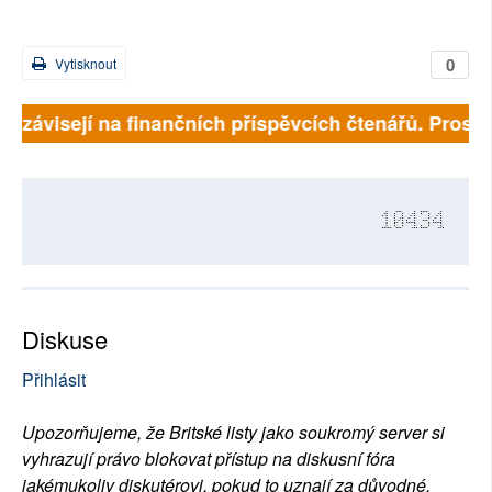
0
Vytisknout
ně závisejí na finančních příspěvcích čtenářů. Prosíme
10434
Diskuse
Přihlásit
Upozorňujeme, že Britské listy jako soukromý server si
vyhrazují právo blokovat přístup na diskusní fóra
jakémukoliv diskutérovi, pokud to uznají za důvodné.