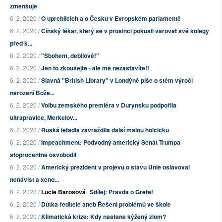
zmenšuje
6. 2. 2020 /
O uprchlících a o Česku v Evropském parlamentě
6. 2. 2020 /
Čínský lékař, který se v prosinci pokusil varovat své kolegy
před k...
6. 2. 2020 /
"Sbohem, debilové!"
6. 2. 2020 /
Jen to zkoušejte - ale mě nezastavíte!!
6. 2. 2020 /
Slavná "British Library" v Londýně píše o stém výročí
narození Bože...
6. 2. 2020 /
Volbu zemského premiéra v Durynsku podpořila
ultrapravice, Merkelov...
6. 2. 2020 /
Ruská letadla zavraždila další malou holčičku
6. 2. 2020 /
Impeachment: Podvodný americký Senát Trumpa
stoprocentně osvobodil
6. 2. 2020 /
Americký prezident v projevu o stavu Unie oslavoval
nenávist a xeno...
6. 2. 2020 /
Lucie Barošová
Sdílej: Pravda o Gretě!
6. 2. 2020 /
Důtka ředitele aneb Řešení problémů ve škole
6. 2. 2020 /
Klimatická krize: Kdy nastane kýžený zlom?