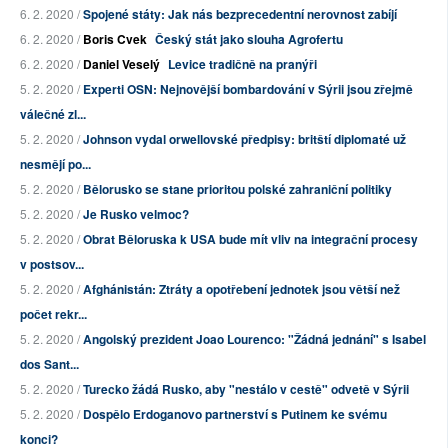
6. 2. 2020 /
Spojené státy: Jak nás bezprecedentní nerovnost zabíjí
6. 2. 2020 /
Boris Cvek
Český stát jako slouha Agrofertu
6. 2. 2020 /
Daniel Veselý
Levice tradičně na pranýři
5. 2. 2020 /
Experti OSN: Nejnovější bombardování v Sýrii jsou zřejmě
válečné zl...
5. 2. 2020 /
Johnson vydal orwellovské předpisy: britští diplomaté už
nesmějí po...
5. 2. 2020 /
Bělorusko se stane prioritou polské zahraniční politiky
5. 2. 2020 /
Je Rusko velmoc?
5. 2. 2020 /
Obrat Běloruska k USA bude mít vliv na integrační procesy
v postsov...
5. 2. 2020 /
Afghánistán: Ztráty a opotřebení jednotek jsou větší než
počet rekr...
5. 2. 2020 /
Angolský prezident Joao Lourenco: "Žádná jednání" s Isabel
dos Sant...
5. 2. 2020 /
Turecko žádá Rusko, aby "nestálo v cestě" odvetě v Sýrii
5. 2. 2020 /
Dospělo Erdoganovo partnerství s Putinem ke svému
konci?