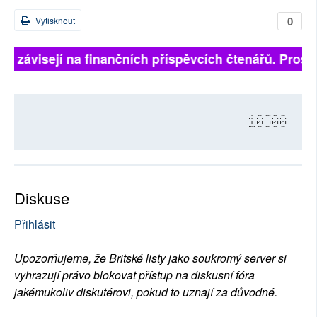
0
Vytisknout
ně závisejí na finančních příspěvcích čtenářů. Prosím
10500
Diskuse
Přihlásit
Upozorňujeme, že Britské listy jako soukromý server si
vyhrazují právo blokovat přístup na diskusní fóra
jakémukoliv diskutérovi, pokud to uznají za důvodné.