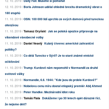
12. 10. 2019 /
Daily Fail: Musíme si pomáhat
12. 10. 2019 /
Boris Johnson udělal ohledně brexitu dramatický obrat o
180 stupňů
11. 10. 2019 /
OSN: 100 000 lidí uprchlo ze svých domovů před tureckou
ofenzívou
11. 10. 2019 /
Tomasz Oryński
Jak se polská opozice připravuje na
víkendové všeobecné volby
11. 10. 2019 /
Daniel Veselý
Kulatý čtverec americké zahraniční
politiky?
11. 10. 2019 /
Co dělá Turecko v Sýrii? Je to staré známé etnické
očišťování
11. 10. 2019 /
Trump: Kurdové nám nepomohli v Normandii za druhé
světové války
11. 10. 2019 /
Normandie, 6.6. 1944: "Kde jsou do prdele Kurdové?"
11. 10. 2019 /
Nobelovu cenu míru dostal etiopský premiér Abij Ahmed
11. 10. 2019 /
Peter Handke: Mezinárodní idiot roku
11. 10. 2019 /
Tomáš Fiala
Dokážeme i po 30 letech opět důrazně říci,
že nejsme děti?