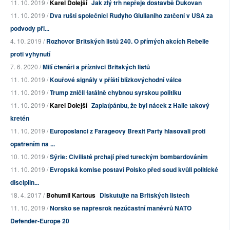
11. 10. 2019 /
Karel Dolejší
Jak zlý trh nepřeje dostavbě Dukovan
11. 10. 2019 /
Dva ruští společníci Rudyho Giulianiho zatčení v USA za
podvody při...
4. 10. 2019 /
Rozhovor Britských listů 240. O přímých akcích Rebelie
proti vyhynutí
7. 6. 2020 /
Milí čtenáři a příznivci Britských listů
11. 10. 2019 /
Kouřové signály v příští blízkovýchodní válce
11. 10. 2019 /
Trump zničil fatálně chybnou syrskou politiku
11. 10. 2019 /
Karel Dolejší
Zaplaťpánbu, že byl nácek z Halle takový
kretén
11. 10. 2019 /
Europoslanci z Farageovy Brexit Party hlasovali proti
opatřením na ...
10. 10. 2019 /
Sýrie: Civilisté prchají před tureckým bombardováním
11. 10. 2019 /
Evropská komise postaví Polsko před soud kvůli politické
disciplin...
18. 4. 2017 /
Bohumil Kartous
Diskutujte na Britských listech
11. 10. 2019 /
Norsko se napřesrok nezúčastní manévrů NATO
Defender-Europe 20