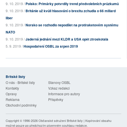
9. 10. 2019 /
Polsko: Primárky potvrdily trend předvolebních průzkumů
9. 10. 2019 /
Británie už kvůli hlasování o brexitu zchudla o 66 miliard
liber
9. 10. 2019 /
Norsko se rozhodlo nepodílet na protiraketovém systému
NATO
9. 10. 2019 /
Jaderná jednání mezi KLDR a USA opět ztroskotala
5. 9. 2019 /
Hospodaření OSBL za srpen 2019
Britské listy
O nás - Britské listy
Stanovy OSBL
Kontakty
Vzkaz redakci
Opravy
Informace pro autory
Reklama
Příspěvky
Obchodní podmínky
Copyright © 1996-2026
Občanské sdružení Britské listy
| Kopírování obsahu
možné pouze po předchozím písemném souhlasu redakce.