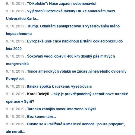
9. 10. 2019 /
"Oikofobie": Naše západní sebenenávist
9. 10. 2019 /
Vyjádření Filozofické fakulty UK ke smlouvám mezi
Univerzitou Karlo...
9. 10. 2019 /
Trump: Odmítám spolupracovat s vyšetřováním mého
impeachmentu
9. 10. 2019 /
Evropská unie chce nabídnout Británii odklad brexitu do
léta 2020
9. 10. 2019 /
Šokovaní vědci objevili 400 km dlouhý pás mrtvých
mangrovníků
9. 10. 2019 /
Tisíce amerických vojáků se zúčastní největšího cvičení v
Evropě od...
9. 10. 2019 /
Italská spojka k ruskému vyšetřování
9. 10. 2019 /
Karel Dolejší
Jaký je pravděpodobný scénář nové turecké
operace v Sýrii?
9. 10. 2019 /
Turecko zahájilo novou intervenci v Sýrii
9. 10. 2019 /
Bez komentáře...
9. 10. 2019 /
Rusko se k Pařížské klimatické dohodě "pouze připojilo",
ale nerati...