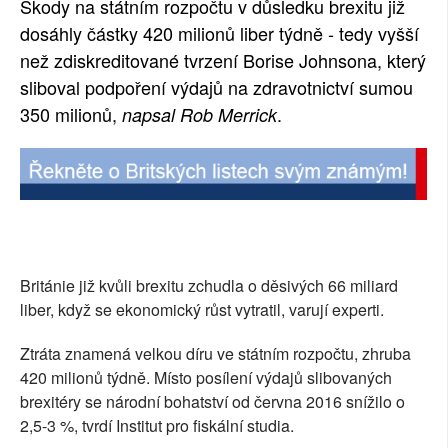
Škody na státním rozpočtu v důsledku brexitu již
SOCIÁLNÍ SÍTĚ
dosáhly částky 420 milionů liber týdně - tedy vyšší
než zdiskreditované tvrzení Borise Johnsona, který
RUBRIKY
sliboval podpoření výdajů na zdravotnictví sumou
350 milionů,
.
napsal Rob Merrick
PLNÁ VERZE STRÁNEK
Británie již kvůli brexitu zchudla o děsivých 66 miliard
liber, když se ekonomický růst vytratil, varují experti.
Ztráta znamená velkou díru ve státním rozpočtu, zhruba
420 milionů týdně. Místo posílení výdajů slibovaných
brexitéry se národní bohatství od června 2016 snížilo o
2,5-3 %, tvrdí Institut pro fiskální studia.