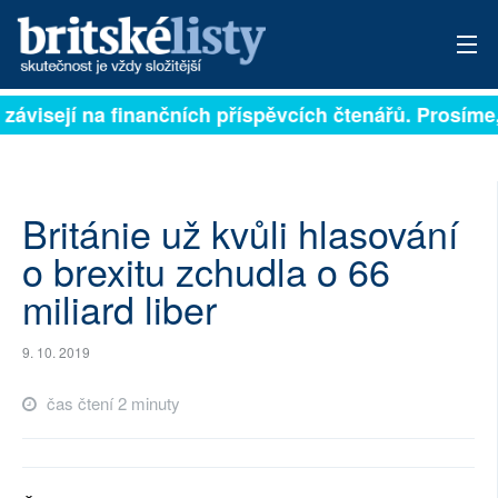
 závisejí na finančních příspěvcích čtenářů. Prosíme, 
PŘIHLÁSIT
AKTUÁLNÍ VYDÁNÍ
ARCHIV
Británie už kvůli hlasování
o brexitu zchudla o 66
ROZHOVORY
miliard liber
TÉMATA
9. 10. 2019
NEJČTENĚJŠÍ ZA 7 DNÍ
čas čtení 2 minuty
AUTOŘI
PŘÍSPĚVKY NA PROVOZ