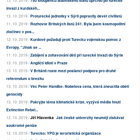
13. 10. 2019 /
750 stoupenců Islámského státu uprchlo po turecké
invazi z kurdskéh...
13. 10. 2019 /
Proturecké jednotky v Sýrii popravily devět civilistů
11. 10. 2019 /
Rozhovor Britských listů 241. Byla jsem kosmopolitní
zločinec v pos...
12. 10. 2019 /
Kurdové požadují proti Turecku vojenskou pomoc z
Evropy. "Jinak se ...
11. 10. 2019 /
Zabíjení a zohavování dětí při turecké invazi do Sýrie
13. 10. 2019 /
Angličtí idioti v Praze
13. 10. 2019 /
V Británii roste mezi poslanci podpora pro druhé
referendum o brexitu
13. 10. 2019 /
Věc Peter Handke: Nobelova cena, která zneuctila obětí
genocidy
13. 10. 2019 /
Pokryjte téma klimatické krize, vyzývá média hnutí
Extinction Rebel...
12. 10. 2019 /
Jiří Hlavenka
Jak české univerzity neumějí získávat
soukromé peníze
12. 10. 2019 /
Turecko: YPG je teroristická organizace