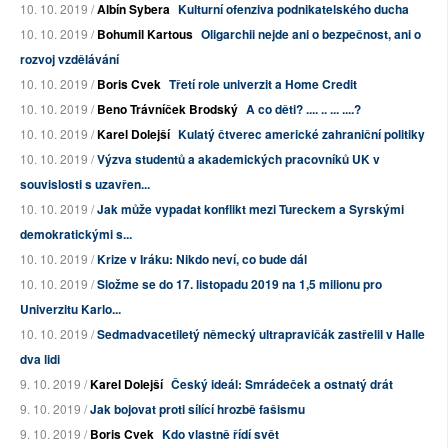
10. 10. 2019 /
Albín Sybera
Kulturní ofenziva podnikatelského ducha
10. 10. 2019 /
Bohumil Kartous
Oligarchii nejde ani o bezpečnost, ani o
rozvoj vzdělávání
10. 10. 2019 /
Boris Cvek
Třetí role univerzit a Home Credit
10. 10. 2019 /
Beno Trávníček Brodský
A co děti? .... .. ... ....?
10. 10. 2019 /
Karel Dolejší
Kulatý čtverec americké zahraniční politiky
10. 10. 2019 /
Výzva studentů a akademických pracovníků UK v
souvislosti s uzavřen...
10. 10. 2019 /
Jak může vypadat konflikt mezi Tureckem a Syrskými
demokratickými s...
10. 10. 2019 /
Krize v Iráku: Nikdo neví, co bude dál
10. 10. 2019 /
Složme se do 17. listopadu 2019 na 1,5 milionu pro
Univerzitu Karlo...
10. 10. 2019 /
Sedmadvacetiletý německý ultrapravičák zastřelil v Halle
dva lidi
9. 10. 2019 /
Karel Dolejší
Český ideál: Smrádeček a ostnatý drát
9. 10. 2019 /
Jak bojovat proti sílící hrozbě fašismu
9. 10. 2019 /
Boris Cvek
Kdo vlastně řídí svět