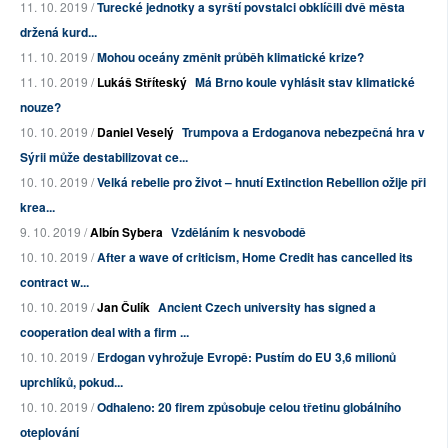
11. 10. 2019 /
Turecké jednotky a syrští povstalci obklíčili dvě města
držená kurd...
11. 10. 2019 /
Mohou oceány změnit průběh klimatické krize?
11. 10. 2019 /
Lukáš Stříteský
Má Brno koule vyhlásit stav klimatické
nouze?
10. 10. 2019 /
Daniel Veselý
Trumpova a Erdoganova nebezpečná hra v
Sýrii může destabilizovat ce...
10. 10. 2019 /
Velká rebelie pro život – hnutí Extinction Rebellion ožije při
krea...
9. 10. 2019 /
Albín Sybera
Vzděláním k nesvobodě
10. 10. 2019 /
After a wave of criticism, Home Credit has cancelled its
contract w...
10. 10. 2019 /
Jan Čulík
Ancient Czech university has signed a
cooperation deal with a firm ...
10. 10. 2019 /
Erdogan vyhrožuje Evropě: Pustím do EU 3,6 milionů
uprchlíků, pokud...
10. 10. 2019 /
Odhaleno: 20 firem způsobuje celou třetinu globálního
oteplování