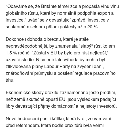
"Obáváme se, že Británie téměř zcela propásla vlnu vlnu
globálního růstu, která by normálně podpořila export a
investice," uvádí se v devastující zprávě. Investice v
soukromém sektoru přitom poklesly až o 20 %.
Dokonce i dohoda o brexitu, která je stále
nepravděpodobnější, by znamenala "slabý" růst kolem
1,5 % ročně. "Zůstat v EU by bylo pro růst nejlepší,"
uzavírá studie. Nicméně tato výhoda by mohla být
zlikvidována plány Labour Party na zvýšení daní,
znárodňování průmyslu a posílení regulace pracovního
trhu.
Ekonomické škody brexitu zaznamenané ještě předtím,
než země skutečně opustí EU, jsou výsledkem padající
libry devastující příjmy domácností a nejistoty investorů.
Nové hodnocení posílí kritiku, která tvrdí, že varování
před referendem, která podle brexitérů byla velmi