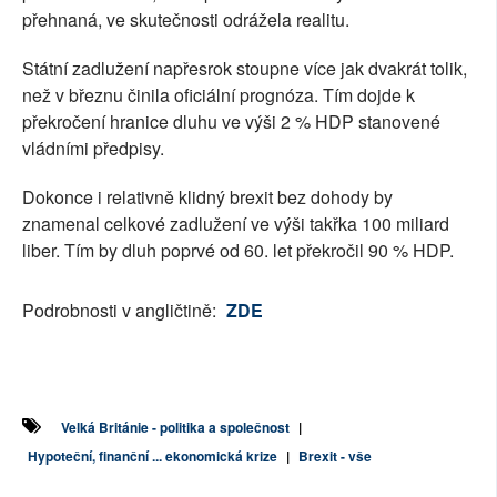
přehnaná, ve skutečnosti odrážela realitu.
Státní zadlužení napřesrok stoupne více jak dvakrát tolik,
než v březnu činila oficiální prognóza. Tím dojde k
překročení hranice dluhu ve výši 2 % HDP stanovené
vládními předpisy.
Dokonce i relativně klidný brexit bez dohody by
znamenal celkové zadlužení ve výši takřka 100 miliard
liber. Tím by dluh poprvé od 60. let překročil 90 % HDP.
Podrobnosti v angličtině:
ZDE
Velká Británie - politika a společnost
|
Hypoteční, finanční ... ekonomická krize
|
Brexit - vše