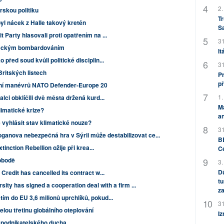
2.
rskou politiku
Tr
yl nácek z Halle takový kretén
S
 Party hlasovali proti opatřením na ...
31
tureckým bombardováním
It
před soud kvůli politické disciplin...
31
Britských listech
Pr
př
ní manévrů NATO Defender-Europe 20
1.
lci obklíčili dvě města držená kurd...
M
imatické krize?
an
 vyhlásit stav klimatické nouze?
31
ganova nebezpečná hra v Sýrii může destabilizovat ce...
BB
tinction Rebellion ožije při krea...
C
obodě
3.
Dů
Credit has cancelled its contract w...
tu
ity has signed a cooperation deal with a firm ...
za
ím do EU 3,6 milionů uprchlíků, pokud...
31
lou třetinu globálního oteplování
Iz
a podnikatelského ducha