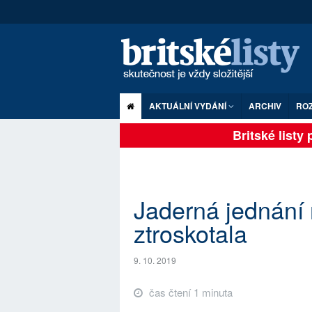
AKTUÁLNÍ VYDÁNÍ
ARCHIV
RO
Britské listy pl
Jaderná jednání
ztroskotala
9. 10. 2019
čas čtení 1 minuta