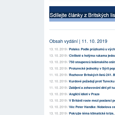
Obsah vydání | 11. 10. 2019
13. 10. 2019 /
Polsko: Podle průzkumů u východ
13. 10. 2019 /
Civilisté s holýma rukama jedo
13. 10. 2019 /
750 stoupenců Islámského státu
13. 10. 2019 /
Proturecké jednotky v Sýrii popr
11. 10. 2019 /
Rozhovor Britských listů 241. B
12. 10. 2019 /
Kurdové požadují proti Turecku
11. 10. 2019 /
Zabíjení a zohavování dětí při t
13. 10. 2019 /
Angličtí idioti v Praze
13. 10. 2019 /
V Británii roste mezi poslanci 
13. 10. 2019 /
Věc Peter Handke: Nobelova cen
13. 10. 2019 /
Pokryjte téma klimatické krize,