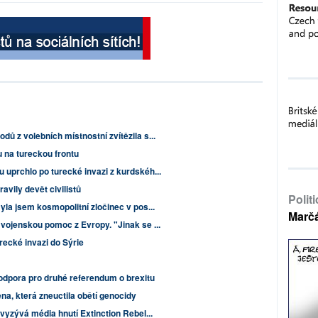
ů z volebních místnostní zvítězila s...
u na tureckou frontu
 uprchlo po turecké invazi z kurdskéh...
avily devět civilistů
Polit
yla jsem kosmopolitní zločinec v pos...
Marč
 vojenskou pomoc z Evropy. "Jinak se ...
urecké invazi do Sýrie
podpora pro druhé referendum o brexitu
a, která zneuctila obětí genocidy
 vyzývá média hnutí Extinction Rebel...