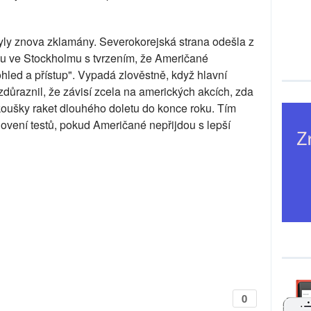
byly znova zklamány. Severokorejská strana odešla z
u ve Stockholmu s tvrzením, že Američané
ohled a přístup". Vypadá zlověstně, když hlavní
důraznil, že závisí zcela na amerických akcích, zda
oušky raket dlouhého doletu do konce roku. Tím
novení testů, pokud Američané nepřijdou s lepší
0