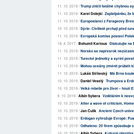
11. 10. 2019 /
Trump zničil fatálně chybnou sy
11. 10. 2019 /
Karel Dolejší
Zaplaťpánbu, že b
11. 10. 2019 /
Europoslanci z Farageovy Brexit
10. 10. 2019 /
Sýrie: Civilisté prchají před 
11. 10. 2019 /
Evropská komise postaví Polsko 
18. 4. 2017 /
Bohumil Kartous
Diskutujte na 
11. 10. 2019 /
Norsko se napřesrok nezúčast
11. 10. 2019 /
Turecké jednotky a syrští povsta
11. 10. 2019 /
Mohou oceány změnit průběh kl
11. 10. 2019 /
Lukáš Stříteský
Má Brno koule
10. 10. 2019 /
Daniel Veselý
Trumpova a Erdo
10. 10. 2019 /
Velká rebelie pro život – hnutí Ex
9. 10. 2019 /
Albín Sybera
Vzděláním k nesv
10. 10. 2019 /
After a wave of criticism, Home 
10. 10. 2019 /
Jan Čulík
Ancient Czech univers
10. 10. 2019 /
Erdogan vyhrožuje Evropě: Pust
10. 10. 2019 /
Odhaleno: 20 firem způsobuje ce
10. 10. 2019 /
Albín Sybera
Kulturní ofenziv