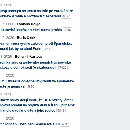
 8. 2026
ump ustoupil od útoků na Írán po varování ze
aúdské Arábie a hrozbách z Teheránu
9477
. 7. 2026
Fabiano Golgo
álie zavírá dveře, kterými sama prošla
8206
. 7. 2026
Boris Cvek
emiér musí rychle zakročit proti Španělsku,
esně jak by to chtěl Putin
7234
 8. 2026
Bohumil Kartous
acinka jako orwellovský pěšák trumpovské
titeze o demokracii (o skutečnosti)
7020
. 7. 2026
C: Hysterie ohledně imigrantů ve španělské
eutě je nesmysl
5870
 8. 2026
kazy nasvědčují tomu, že USA svrhly téměř
novou bombu na obytný dům v Íránu, přičemž
hynulo dvouleté dítě a jeho rodiče
5013
. 7. 2026
rael dnes v Gaze zabil osmiletou Ritu
4537