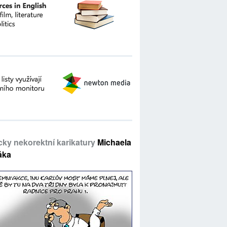
icky nekorektní karikatury
Michaela
áka