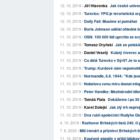
12. 10. 2019 /
Jiří Hlavenka
Jak české univer
12. 10. 2019 /
Turecko: YPG je teroristická o
12. 10. 2019 /
Daily Fail: Musíme si pomáhat
12. 10. 2019 /
Boris Johnson udělal ohledně b
11. 10. 2019 /
OSN: 100 000 lidí uprchlo ze s
11. 10. 2019 /
Tomasz Oryński
Jak se polská
11. 10. 2019 /
Daniel Veselý
Kulatý čtverec a
11. 10. 2019 /
Co dělá Turecko v Sýrii? Je to 
11. 10. 2019 /
Trump: Kurdové nám nepomohli
11. 10. 2019 /
Normandie, 6.6. 1944: "Kde jso
11. 10. 2019 /
Nobelovu cenu míru dostal eti
11. 10. 2019 /
Peter Handke: Mezinárodní idio
11. 10. 2019 /
Tomáš Fiala
Dokážeme i po 30 
11. 10. 2019 /
Karel Dolejší
Jak zlý trh nepř
11. 10. 2019 /
Dva ruští společníci Rudyho Giu
4. 10. 2019 /
Rozhovor Britských listů 240. O 
7. 6. 2020 /
Milí čtenáři a příznivci Britských l
11. 10. 2019 /
Kouřové signály v příští blízko