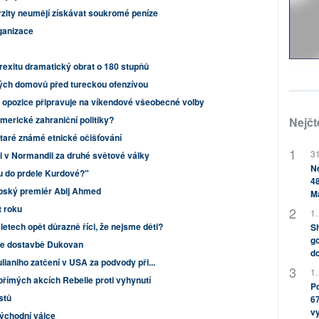
zity neumějí získávat soukromé peníze
rganizace
rexitu dramatický obrat o 180 stupňů
vých domovů před tureckou ofenzívou
 opozice připravuje na víkendové všeobecné volby
merické zahraniční politiky?
Nejčt
staré známé etnické očišťování
31
 v Normandii za druhé světové války
Ne
u do prdele Kurdové?"
48
opský premiér Abij Ahmed
M
t roku
1.
letech opět důrazně říci, že nejsme děti?
Sh
go
eje dostavbě Dukovan
do
lianiho zatčení v USA za podvody při...
1.
přímých akcích Rebelie proti vyhynutí
Po
istů
67
v
východní válce