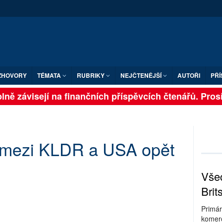
ZHOVORY
TÉMATA
RUBRIKY
NEJČTENĚJŠÍ
AUTOŘI
PŘÍ
ně závisejí na finančních příspěvcích čtenářů. Prosím
 mezi KLDR a USA opět
Všec
Brit
Primár
komerc