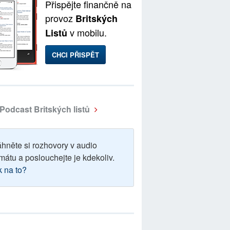
Přispějte finančně na
provoz
Britských
v mobilu.
Listů
CHCI PŘISPĚT
Podcast Britských listů
áhněte si rozhovory v audio
mátu a poslouchejte je kdekoliv.
k na to?