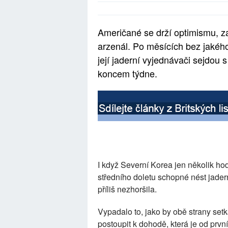
Američané se drží optimismu, z
arzenál. Po měsících bez jakého
její jaderní vyjednávači sejdou
koncem týdne.
I když Severní Korea jen několik ho
středního doletu schopné nést jader
příliš nezhoršila.
Vypadalo to, jako by obě strany set
postoupit k dohodě, která je od pr