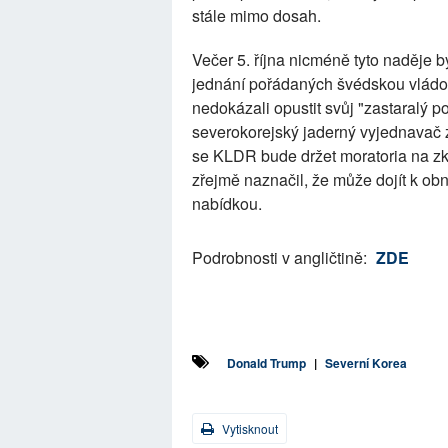
stále mimo dosah.
Večer 5. října nicméně tyto naděje 
jednání pořádaných švédskou vládo
nedokázali opustit svůj "zastaralý p
severokorejský jaderný vyjednavač z
se KLDR bude držet moratoria na zk
zřejmě naznačil, že může dojít k ob
nabídkou.
Podrobnosti v angličtině:
ZDE
Donald Trump
|
Severní Korea
Vytisknout