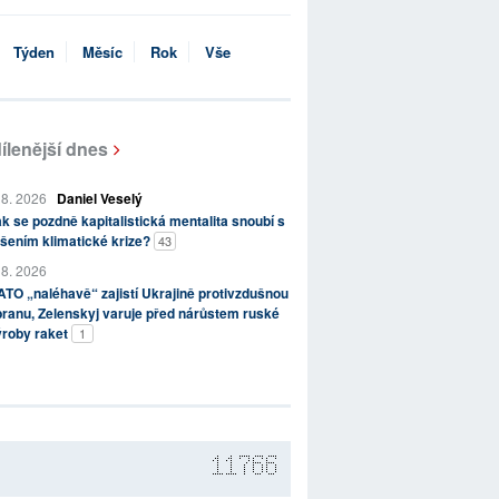
Týden
Měsíc
Rok
Vše
ílenější dnes
 8. 2026
Daniel Veselý
k se pozdně kapitalistická mentalita snoubí s
šením klimatické krize?
43
 8. 2026
TO „naléhavě“ zajistí Ukrajině protivzdušnou
ranu, Zelenskyj varuje před nárůstem ruské
ýroby raket
1
11766