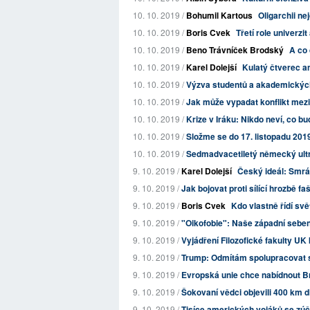
10. 10. 2019 /
Bohumil Kartous
Oligarchii ne
10. 10. 2019 /
Boris Cvek
Třetí role univerzi
10. 10. 2019 /
Beno Trávníček Brodský
A co dě
10. 10. 2019 /
Karel Dolejší
Kulatý čtverec am
10. 10. 2019 /
Výzva studentů a akademických 
10. 10. 2019 /
Jak může vypadat konflikt mez
10. 10. 2019 /
Krize v Iráku: Nikdo neví, co bu
10. 10. 2019 /
Složme se do 17. listopadu 2019 
10. 10. 2019 /
Sedmadvacetiletý německý ultrap
9. 10. 2019 /
Karel Dolejší
Český ideál: Smrá
9. 10. 2019 /
Jak bojovat proti sílící hrozbě f
9. 10. 2019 /
Boris Cvek
Kdo vlastně řídí svě
9. 10. 2019 /
"Oikofobie": Naše západní sebe
9. 10. 2019 /
Vyjádření Filozofické fakulty UK
9. 10. 2019 /
Trump: Odmítám spolupracovat
9. 10. 2019 /
Evropská unie chce nabídnout Bri
9. 10. 2019 /
Šokovaní vědci objevili 400 km
9. 10. 2019 /
Tisíce amerických vojáků se zúča