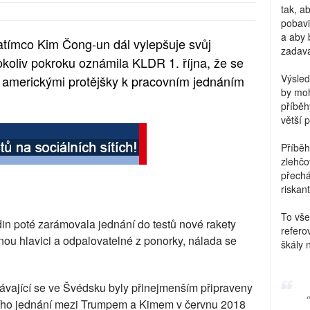
tak, a
pobavi
a aby 
atímco Kim Čong-un dál vylepšuje svůj
zadava
koliv pokroku oznámila KLDR 1. října, že se
Výsled
 s americkými protějšky k pracovním jednáním
by moh
příběh
větší 
Příběh
zlehčo
přechá
riskant
To vše
din poté zarámovala jednání do testů nové rakety
refero
nou hlavici a odpalovatelné z ponorky, nálada se
škály 
kávající se ve Švédsku byly přinejmenším připraveny
vního jednání mezi Trumpem a Kimem v červnu 2018