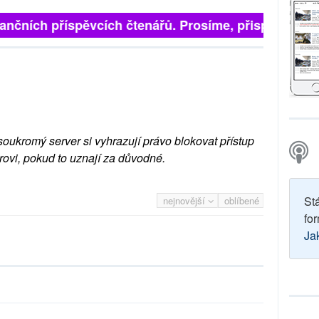
finančních příspěvcích čtenářů. Prosíme, přispějte. ➥
soukromý server si vyhrazují právo blokovat přístup
rovi, pokud to uznají za důvodné.
St
nejnovější
oblíbené
for
Ja