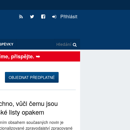
Přihlásit
SPĚVKY
e, přispějte. ➥
OBJEDNAT PŘEDPLATNÉ
hno, vůči čemu jsou
ské listy opakem
ním obsahem současných novin je
ionalizované zpravodajství zpracované