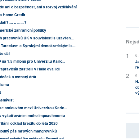
jde ani o bezpečnost, ani o rozvoj vzdělávání
t a Home Credit
ti? .... .. ... ....?
erické zahraniční politiky
pracovníků UK v souvislosti s uzavřen...
Nejsd
i Tureckem a Syrskými demokratickými s...
de dál
6.
na 1,5 milionu pro Univerzitu Karlo...
Ja
ře
ravičák zastřelil v Halle dva lidi
6.
deček a ostnatý drát
NA
ašismu
ob
t
v
nenávist
 ke smlouvám mezi Univerzitou Karlo...
 s vyšetřováním mého impeachmentu
tánii odklad brexitu do léta 2020
 dlouhý pás mrtvých mangrovníků
stní největšího cvičení v Evropě od...