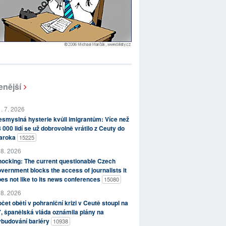
enější
. 7. 2026
smyslná hysterie kvůli imigrantům: Více než
 000 lidí se už dobrovolně vrátilo z Ceuty do
aroka
15225
 8. 2026
ocking: The current questionable Czech
vernment blocks the access of journalists it
es not like to its news conferences
15080
 8. 2026
čet obětí v pohraniční krizi v Ceutě stoupl na
, španělská vláda oznámila plány na
ybudování bariéry
10938