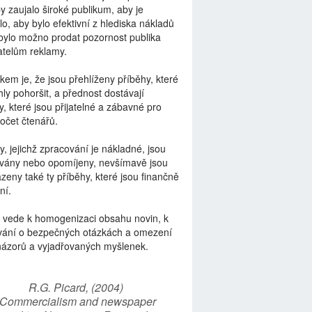
by zaujalo široké publikum, aby je
lo, aby bylo efektivní z hlediska nákladů
bylo možno prodat pozornost publika
telům reklamy.
kem je, že jsou přehlíženy příběhy, které
ly pohoršit, a přednost dostávají
y, které jsou přijatelné a zábavné pro
počet čtenářů.
y, jejichž zpracování je nákladné, jsou
vány nebo opomíjeny, nevšímavě jsou
zeny také ty příběhy, které jsou finančně
ní.
 vede k homogenizaci obsahu novin, k
vání o bezpečných otázkách a omezení
názorů a vyjadřovaných myšlenek.
R.G. Picard, (2004)
“Commercialism and newspaper