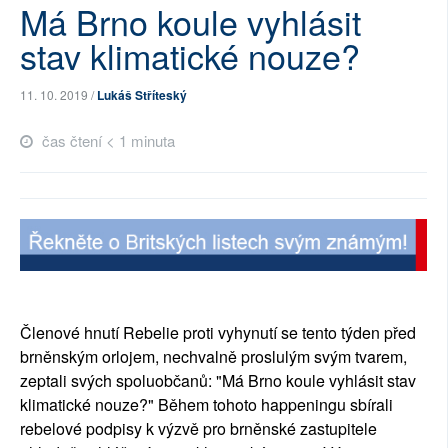
Má Brno koule vyhlásit
SOCIÁLNÍ SÍTĚ
stav klimatické nouze?
RUBRIKY
11. 10. 2019 /
Lukáš Stříteský
PLNÁ VERZE STRÁNEK
čas čtení < 1 minuta
Členové hnutí Rebelie proti vyhynutí se tento týden před
brněnským orlojem, nechvalně proslulým svým tvarem,
zeptali svých spoluobčanů: "Má Brno koule vyhlásit stav
klimatické nouze?" Během tohoto happeningu sbírali
rebelové podpisy k výzvě pro brněnské zastupitele