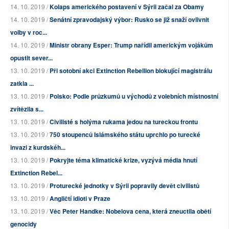
14. 10. 2019 /
Kolaps amerického postavení v Sýrii začal za Obamy
14. 10. 2019 /
Senátní zpravodajský výbor: Rusko se již snaží ovlivnit
volby v roc...
14. 10. 2019 /
Ministr obrany Esper: Trump nařídil americkým vojákům
opustit sever...
13. 10. 2019 /
Při sotobní akci Extinction Rebellion blokující magistrálu
zatkla ...
13. 10. 2019 /
Polsko: Podle průzkumů u východů z volebních místnostní
zvítězila s...
13. 10. 2019 /
Civilisté s holýma rukama jedou na tureckou frontu
13. 10. 2019 /
750 stoupenců Islámského státu uprchlo po turecké
invazi z kurdskéh...
13. 10. 2019 /
Pokryjte téma klimatické krize, vyzývá média hnutí
Extinction Rebel...
13. 10. 2019 /
Proturecké jednotky v Sýrii popravily devět civilistů
13. 10. 2019 /
Angličtí idioti v Praze
13. 10. 2019 /
Věc Peter Handke: Nobelova cena, která zneuctila obětí
genocidy