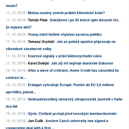
nouze?
11. 10. 2019 /
Mohou oceány změnit průběh klimatické krize?
11. 10. 2019 /
Tomáš Fiala
Dokážeme i po 30 letech opět důrazně říci,
že nejsme děti?
11. 10. 2019 /
Trump zničil fatálně chybnou syrskou politiku
11. 10. 2019 /
Tomasz Oryński
Jak se polská opozice připravuje na
víkendové všeobecné volby
11. 10. 2019 /
Kouřové signály v příští blízkovýchodní válce
11. 10. 2019 /
Karel Dolejší
Jak zlý trh nepřeje dostavbě Dukovan
10. 10. 2019 /
After a wave of criticism, Home Credit has cancelled its
contract w...
10. 10. 2019 /
Erdogan vyhrožuje Evropě: Pustím do EU 3,6 milionů
uprchlíků, pokud...
10. 10. 2019 /
Sedmadvacetiletý německý ultrapravičák zastřelil v Halle
dva lidi
10. 10. 2019 /
Sýrie: Civilisté prchají před tureckým bombardováním
10. 10. 2019 /
Jan Čulík
Ancient Czech university has signed a
cooperation deal with a firm ...