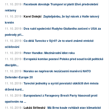
11. 10. 2019 /
Facebook dovoluje Trumpovi si platit lživé předvolební
reklamy
11. 10. 2019 /
Karel Dolejší
Zaplaťpánbu, že byl nácek z Halle takový
kretén
11. 10. 2019 /
Dva ruští společníci Rudyho Giulianiho zatčení v USA za
podvody při...
11. 10. 2019 /
Co dělá Turecko v Sýrii? Je to staré známé etnické
očišťování
11. 10. 2019 /
Peter Handke: Mezinárodní idiot roku
11. 10. 2019 /
Evropská komise postaví Polsko před soud kvůli politické
disciplin...
11. 10. 2019 /
Norsko se napřesrok nezúčastní manévrů NATO
Defender-Europe 20
11. 10. 2019 /
Turecké jednotky a syrští povstalci obklíčili dvě města
držená kurd...
11. 10. 2019 /
Europoslanci z Farageovy Brexit Party hlasovali proti
opatřením na ...
11. 10. 2019 /
Lukáš Stříteský
Má Brno koule vyhlásit stav klimatické