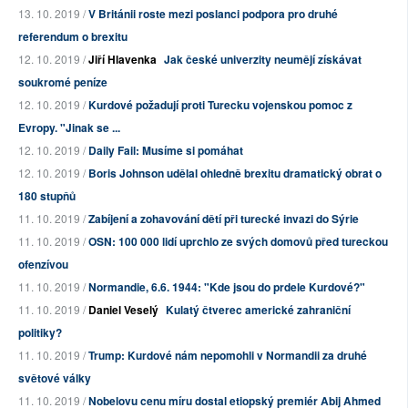
13. 10. 2019 /
V Británii roste mezi poslanci podpora pro druhé
referendum o brexitu
12. 10. 2019 /
Jiří Hlavenka
Jak české univerzity neumějí získávat
soukromé peníze
12. 10. 2019 /
Kurdové požadují proti Turecku vojenskou pomoc z
Evropy. "Jinak se ...
12. 10. 2019 /
Daily Fail: Musíme si pomáhat
12. 10. 2019 /
Boris Johnson udělal ohledně brexitu dramatický obrat o
180 stupňů
11. 10. 2019 /
Zabíjení a zohavování dětí při turecké invazi do Sýrie
11. 10. 2019 /
OSN: 100 000 lidí uprchlo ze svých domovů před tureckou
ofenzívou
11. 10. 2019 /
Normandie, 6.6. 1944: "Kde jsou do prdele Kurdové?"
11. 10. 2019 /
Daniel Veselý
Kulatý čtverec americké zahraniční
politiky?
11. 10. 2019 /
Trump: Kurdové nám nepomohli v Normandii za druhé
světové války
11. 10. 2019 /
Nobelovu cenu míru dostal etiopský premiér Abij Ahmed