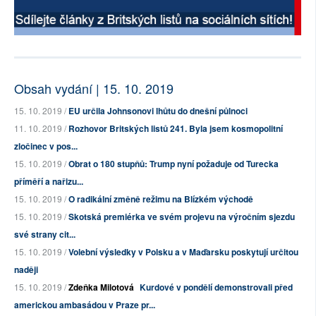
Obsah vydání | 15. 10. 2019
15. 10. 2019 /
EU určila Johnsonovi lhůtu do dnešní půlnoci
11. 10. 2019 /
Rozhovor Britských listů 241. Byla jsem kosmopolitní
zločinec v pos...
15. 10. 2019 /
Obrat o 180 stupňů: Trump nyní požaduje od Turecka
příměří a nařizu...
15. 10. 2019 /
O radikální změně režimu na Blízkém východě
15. 10. 2019 /
Skotská premiérka ve svém projevu na výročním sjezdu
své strany cit...
15. 10. 2019 /
Volební výsledky v Polsku a v Maďarsku poskytují určitou
naději
15. 10. 2019 /
Zdeňka Milotová
Kurdové v pondělí demonstrovali před
americkou ambasádou v Praze pr...