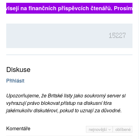
závisejí na finančních příspěvcích čtenářů. Prosíme, p
15227
Diskuse
Přihlásit
Upozorňujeme, že Britské listy jako soukromý server si
vyhrazují právo blokovat přístup na diskusní fóra
jakémukoliv diskutérovi, pokud to uznají za důvodné.
Komentáře
nejnovější
oblíbené