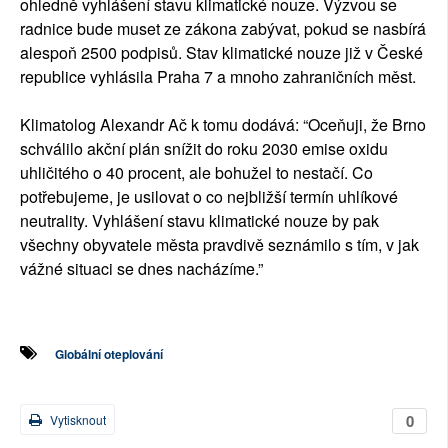
ohledně vyhlášení stavu klimatické nouze. Výzvou se
radnice bude muset ze zákona zabývat, pokud se nasbírá
alespoň 2500 podpisů. Stav klimatické nouze již v České
republice vyhlásila Praha 7 a mnoho zahraničních měst.
Klimatolog Alexandr Ač k tomu dodává: “Oceňuji, že Brno
schválilo akční plán snížit do roku 2030 emise oxidu
uhličitého o 40 procent, ale bohužel to nestačí. Co
potřebujeme, je usilovat o co nejbližší termín uhlíkové
neutrality. Vyhlášení stavu klimatické nouze by pak
všechny obyvatele města pravdivě seznámilo s tím, v jak
vážné situaci se dnes nacházíme.”
Globální oteplování
0
Vytisknout