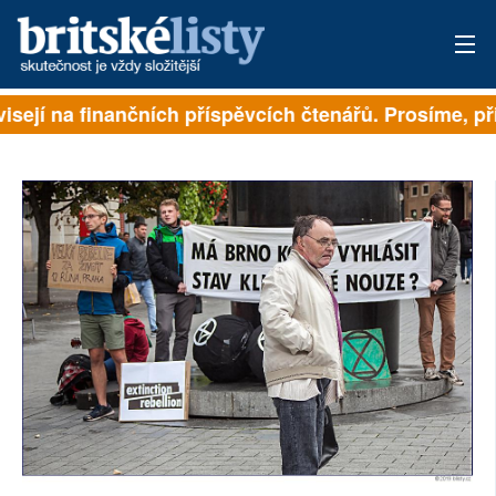
isejí na finančních příspěvcích čtenářů. Prosíme, při
PŘIHLÁSIT
AKTUÁLNÍ VYDÁNÍ
ARCHIV
ROZHOVORY
TÉMATA
NEJČTENĚJŠÍ ZA 7 DNÍ
AUTOŘI
PŘÍSPĚVKY NA PROVOZ