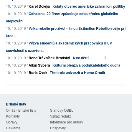
10. 10. 2019 /
Karel Dolejší
Kulatý čtverec americké zahraniční politiky
10. 10. 2019 /
Odhaleno: 20 firem způsobuje celou třetinu globálního
oteplování
10. 10. 2019 /
Velká rebelie pro život – hnutí Extinction Rebellion ožije při
krea...
10. 10. 2019 /
Výzva studentů a akademických pracovníků UK v
souvislosti s uzavřen...
10. 10. 2019 /
Beno Trávníček Brodský
A co děti? .... .. ... ....?
10. 10. 2019 /
Albín Sybera
Kulturní ofenziva podnikatelského ducha
10. 10. 2019 /
Boris Cvek
Třetí role univerzit a Home Credit
Britské listy
O nás - Britské listy
Stanovy OSBL
Kontakty
Vzkaz redakci
Opravy
Informace pro autory
Reklama
Příspěvky