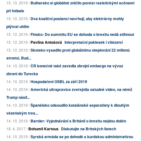
15. 10. 2019 /
Bulharsko si globálně zničilo pověst rasistickými scénami
při fotbale
15. 10. 2019 /
Dva koaliční poslanci navrhují, aby elektrárny mohly
plýtvat uhlím
15. 10. 2019 /
Finsko: Do summitu EU se dohoda o brexitu nedá stihnout
15. 10. 2019 /
Pavlína Antošová
Interpretační poklesek i vítězství
15. 10. 2019 /
Skotsko vysadilo proti globálnímu oteplování 22 milionů
stromů. Bud...
14. 10. 2019 /
ČR konečně také zavedla zbrojní embargo na vývoz
zbraní do Turecka
14. 10. 2019 /
Hospodaření OSBL za září 2019
14. 10. 2019 /
Americká ultrapravice zveřejnila ostudné video, na němž
Trump násil...
14. 10. 2019 /
Španělsko odsoudilo katalánské separatisty k dlouhým
vězeňským tres...
14. 10. 2019 /
Barnier: Vyjednávání s Británií o brexitu nejdou dobře
18. 4. 2017 /
Bohumil Kartous
Diskutujte na Britských listech
14. 10. 2019 /
Syrská armáda se po dohodě s kurdskou administrativou