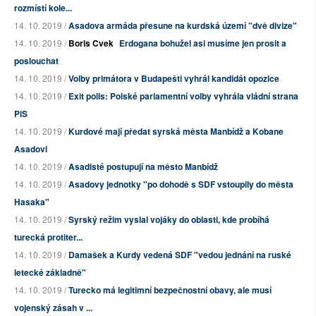
rozmístí kole...
14. 10. 2019 /
Asadova armáda přesune na kurdská území "dvě divize"
14. 10. 2019 /
Boris Cvek
Erdogana bohužel asi musíme jen prosit a
poslouchat
14. 10. 2019 /
Volby primátora v Budapešti vyhrál kandidát opozice
14. 10. 2019 /
Exit polls: Polské parlamentní volby vyhrála vládní strana
PiS
14. 10. 2019 /
Kurdové mají předat syrská města Manbídž a Kobane
Asadovi
14. 10. 2019 /
Asadisté postupují na město Manbídž
14. 10. 2019 /
Asadovy jednotky "po dohodě s SDF vstoupily do města
Hasaka"
14. 10. 2019 /
Syrský režim vyslal vojáky do oblasti, kde probíhá
turecká protiter...
14. 10. 2019 /
Damašek a Kurdy vedená SDF "vedou jednání na ruské
letecké základně"
14. 10. 2019 /
Turecko má legitimní bezpečnostní obavy, ale musí
vojenský zásah v ...