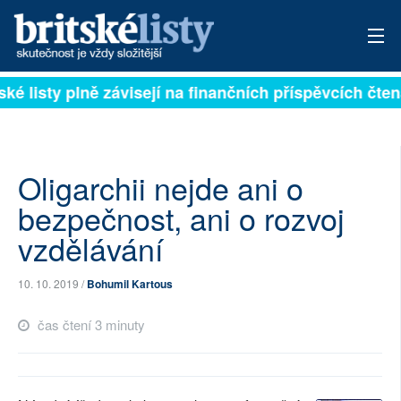
itské listy plně závisejí na finančních příspěvcích č
PŘIHLÁSIT
AKTUÁLNÍ VYDÁNÍ
ARCHIV
Oligarchii nejde ani o
bezpečnost, ani o rozvoj
ROZHOVORY
vzdělávání
TÉMATA
10. 10. 2019 /
Bohumil Kartous
NEJČTENĚJŠÍ ZA 7 DNÍ
čas čtení 3 minuty
AUTOŘI
PŘÍSPĚVKY NA PROVOZ