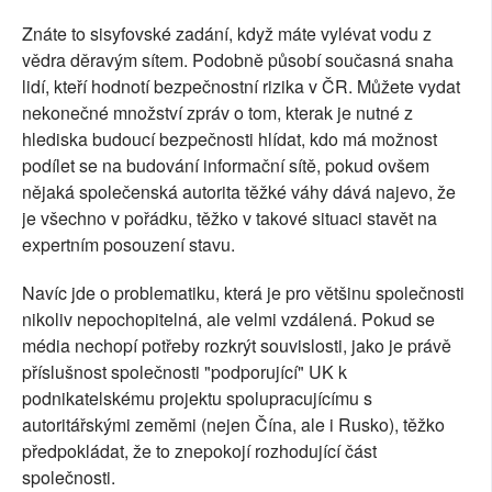
Znáte to sisyfovské zadání, když máte vylévat vodu z
vědra děravým sítem. Podobně působí současná snaha
lidí, kteří hodnotí bezpečnostní rizika v ČR. Můžete vydat
nekonečné množství zpráv o tom, kterak je nutné z
hlediska budoucí bezpečnosti hlídat, kdo má možnost
podílet se na budování informační sítě, pokud ovšem
nějaká společenská autorita těžké váhy dává najevo, že
je všechno v pořádku, těžko v takové situaci stavět na
expertním posouzení stavu.
Navíc jde o problematiku, která je pro většinu společnosti
nikoliv nepochopitelná, ale velmi vzdálená. Pokud se
média nechopí potřeby rozkrýt souvislosti, jako je právě
příslušnost společnosti "podporující" UK k
podnikatelskému projektu spolupracujícímu s
autoritářskými zeměmi (nejen Čína, ale i Rusko), těžko
předpokládat, že to znepokojí rozhodující část
společnosti.