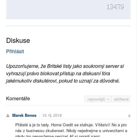
13479
Diskuse
Přihlásit
Upozorňujeme, že Britské listy jako soukromý server si
vyhrazují právo blokovat přístup na diskusní fóra
jakémukoliv diskutérovi, pokud to uznají za důvodné.
Komentáře
nejnovější
oblíbené
Marek Benes
10. říj. 2019
0
Přátelé a je to tady. Home Credit se stahuje. Vítěství! No a pro
nás z businessu zkušenost. Nikdy nejednejme s univerzitami a
nikdy jim neposílejme peníze! Ať si poradí sami.