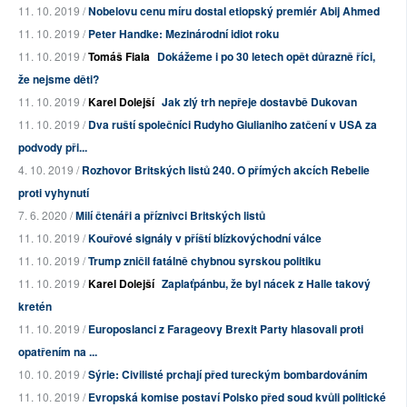
11. 10. 2019 /
Nobelovu cenu míru dostal etiopský premiér Abij Ahmed
11. 10. 2019 /
Peter Handke: Mezinárodní idiot roku
11. 10. 2019 /
Tomáš Fiala
Dokážeme i po 30 letech opět důrazně říci,
že nejsme děti?
11. 10. 2019 /
Karel Dolejší
Jak zlý trh nepřeje dostavbě Dukovan
11. 10. 2019 /
Dva ruští společníci Rudyho Giulianiho zatčení v USA za
podvody při...
4. 10. 2019 /
Rozhovor Britských listů 240. O přímých akcích Rebelie
proti vyhynutí
7. 6. 2020 /
Milí čtenáři a příznivci Britských listů
11. 10. 2019 /
Kouřové signály v příští blízkovýchodní válce
11. 10. 2019 /
Trump zničil fatálně chybnou syrskou politiku
11. 10. 2019 /
Karel Dolejší
Zaplaťpánbu, že byl nácek z Halle takový
kretén
11. 10. 2019 /
Europoslanci z Farageovy Brexit Party hlasovali proti
opatřením na ...
10. 10. 2019 /
Sýrie: Civilisté prchají před tureckým bombardováním
11. 10. 2019 /
Evropská komise postaví Polsko před soud kvůli politické