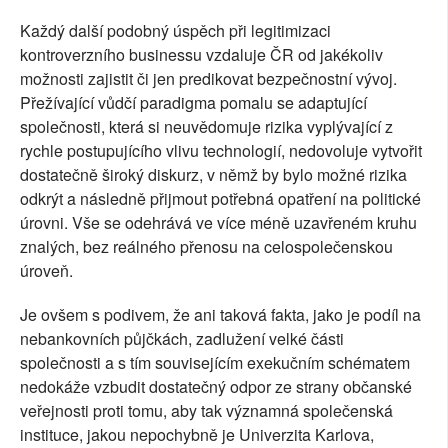
Každý další podobný úspěch při legitimizaci
kontroverzního businessu vzdaluje ČR od jakékoliv
možnosti zajistit či jen predikovat bezpečnostní vývoj.
Přežívající vůdčí paradigma pomalu se adaptující
společnosti, která si neuvědomuje rizika vyplývající z
rychle postupujícího vlivu technologií, nedovoluje vytvořit
dostatečně široký diskurz, v němž by bylo možné rizika
odkrýt a následně přijmout potřebná opatření na politické
úrovni. Vše se odehrává ve více méně uzavřeném kruhu
znalých, bez reálného přenosu na celospolečenskou
úroveň.
Je ovšem s podivem, že ani taková fakta, jako je podíl na
nebankovních půjčkách, zadlužení velké části
společnosti a s tím souvisejícím exekučním schématem
nedokáže vzbudit dostatečný odpor ze strany občanské
veřejnosti proti tomu, aby tak významná společenská
instituce, jakou nepochybně je Univerzita Karlova,