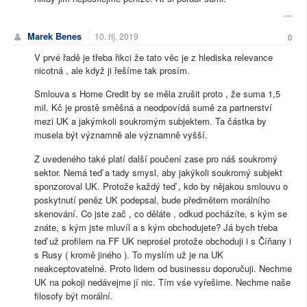
Marek Benes
10. říj. 2019
0
V prvé řadě je třeba řikci že tato věc je z hlediska relevance
nicotná , ale když ji řešíme tak prosím.
Smlouva s Home Credit by se měla zrušit proto , že suma 1,5
mil. Kč je prostě směšná a neodpovídá sumě za partnerství
mezi UK a jakýmkoli soukromým subjektem. Ta částka by
musela být významně ale významně vyšší.
Z uvedeného také platí další poučení zase pro náš soukromý
sektor. Nemá teď a tady smysl, aby jakýkoli soukromý subjekt
sponzoroval UK. Protože každý teď , kdo by nějakou smlouvu o
poskytnutí peněz UK podepsal, bude předmětem morálního
skenování. Co jste zač , co děláte , odkud pocházíte, s kým se
znáte, s kým jste mluvíl a s kým obchodujete? Já bych tŕeba
teď už profilem na FF UK neprośel protože obchoduji i s Číňany i
s Rusy ( kromě jiného ). To myslím už je na UK
neakceptovatelné. Proto lidem od businessu doporučuji. Nechme
UK na pokoji nedávejme jí nic. Tím vśe vyŕešime. Nechme naše
filosofy být morální.