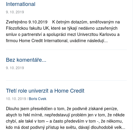
International
9. 10. 2019
Zveřejněno 9.10.2019 K četným dotazům, směřovaným na
Filozofickou fakultu UK, které se týkají nedávno uzavřených
smluv o partnerství a spolupráci mezi Univerzitou Karlovou a
firmou Home Credit International, uvádíme následují...
Bez komentáře...
9. 10. 2019
Třetí role univerzit a Home Credit
10. 10. 2019 /
Boris Cvek
Dlouho jsem přesvědčen o tom, že podivně získané peníze,
abych to řekl mírně, nepředstavují problém jen v tom, že někde
chybí, ale také v tom – a často především v tom -, že někomu,
kdo má dost podivný přístup ke světu, dávají dlouhodobě velk...