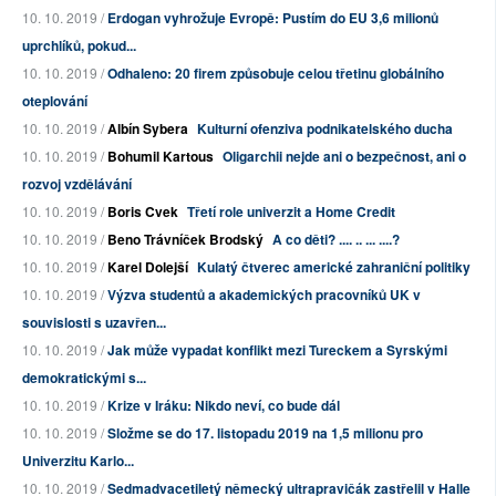
10. 10. 2019 /
Erdogan vyhrožuje Evropě: Pustím do EU 3,6 milionů
uprchlíků, pokud...
10. 10. 2019 /
Odhaleno: 20 firem způsobuje celou třetinu globálního
oteplování
10. 10. 2019 /
Albín Sybera
Kulturní ofenziva podnikatelského ducha
10. 10. 2019 /
Bohumil Kartous
Oligarchii nejde ani o bezpečnost, ani o
rozvoj vzdělávání
10. 10. 2019 /
Boris Cvek
Třetí role univerzit a Home Credit
10. 10. 2019 /
Beno Trávníček Brodský
A co děti? .... .. ... ....?
10. 10. 2019 /
Karel Dolejší
Kulatý čtverec americké zahraniční politiky
10. 10. 2019 /
Výzva studentů a akademických pracovníků UK v
souvislosti s uzavřen...
10. 10. 2019 /
Jak může vypadat konflikt mezi Tureckem a Syrskými
demokratickými s...
10. 10. 2019 /
Krize v Iráku: Nikdo neví, co bude dál
10. 10. 2019 /
Složme se do 17. listopadu 2019 na 1,5 milionu pro
Univerzitu Karlo...
10. 10. 2019 /
Sedmadvacetiletý německý ultrapravičák zastřelil v Halle