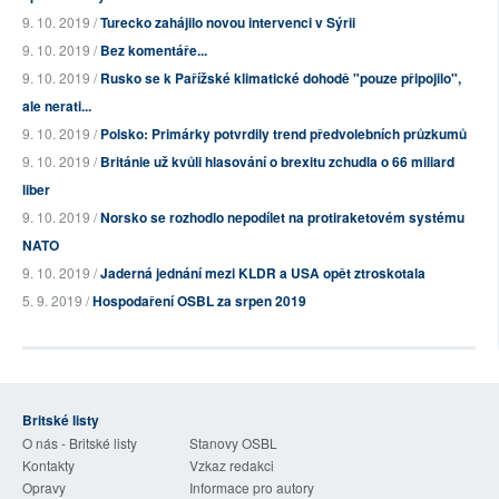
9. 10. 2019 /
Turecko zahájilo novou intervenci v Sýrii
9. 10. 2019 /
Bez komentáře...
9. 10. 2019 /
Rusko se k Pařížské klimatické dohodě "pouze připojilo",
ale nerati...
9. 10. 2019 /
Polsko: Primárky potvrdily trend předvolebních průzkumů
9. 10. 2019 /
Británie už kvůli hlasování o brexitu zchudla o 66 miliard
liber
9. 10. 2019 /
Norsko se rozhodlo nepodílet na protiraketovém systému
NATO
9. 10. 2019 /
Jaderná jednání mezi KLDR a USA opět ztroskotala
5. 9. 2019 /
Hospodaření OSBL za srpen 2019
Britské listy
O nás - Britské listy
Stanovy OSBL
Kontakty
Vzkaz redakci
Opravy
Informace pro autory