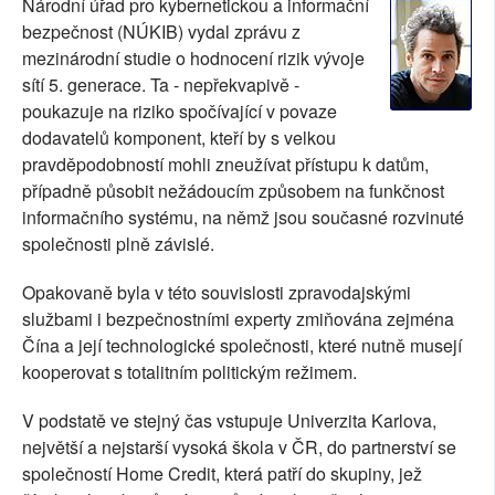
Národní úřad pro kybernetickou a informační
SOCIÁLNÍ SÍTĚ
bezpečnost (NÚKIB) vydal zprávu z
mezinárodní studie o hodnocení rizik vývoje
RUBRIKY
sítí 5. generace. Ta - nepřekvapivě -
poukazuje na riziko spočívající v povaze
PLNÁ VERZE STRÁNEK
dodavatelů komponent, kteří by s velkou
pravděpodobností mohli zneužívat přístupu k datům,
případně působit nežádoucím způsobem na funkčnost
informačního systému, na němž jsou současné rozvinuté
společnosti plně závislé.
Opakovaně byla v této souvislosti zpravodajskými
službami i bezpečnostními experty zmiňována zejména
Čína a její technologické společnosti, které nutně musejí
kooperovat s totalitním politickým režimem.
V podstatě ve stejný čas vstupuje Univerzita Karlova,
největší a nejstarší vysoká škola v ČR, do partnerství se
společností Home Credit, která patří do skupiny, jež