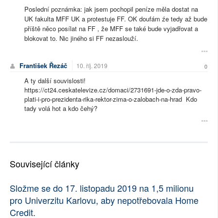
Poslední poznámka: jak jsem pochopil peníze měla dostat na
UK fakulta MFF UK a protestuje FF. OK doufám źe tedy až bude
příště něco posílat na FF , že MFF se také bude vyjadřovat a
blokovat to. Nic jiného si FF nezaslouží.
František Řezáč
10. říj. 2019
0
A ty další souvislosti!
https://ct24.ceskatelevize.cz/domaci/2731691-jde-o-zda-pravo-
plati-i-pro-prezidenta-rika-rektor-zima-o-zalobach-na-hrad Kdo
tady volá hot a kdo čehý?
Související články
Složme se do 17. listopadu 2019 na 1,5 milionu
pro Univerzitu Karlovu, aby nepotřebovala Home
Credit.