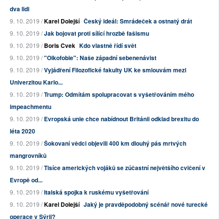
dva lidi
9. 10. 2019 /
Karel Dolejší
Český ideál: Smrádeček a ostnatý drát
9. 10. 2019 /
Jak bojovat proti sílící hrozbě fašismu
9. 10. 2019 /
Boris Cvek
Kdo vlastně řídí svět
9. 10. 2019 /
"Oikofobie": Naše západní sebenenávist
9. 10. 2019 /
Vyjádření Filozofické fakulty UK ke smlouvám mezi
Univerzitou Karlo...
9. 10. 2019 /
Trump: Odmítám spolupracovat s vyšetřováním mého
impeachmentu
9. 10. 2019 /
Evropská unie chce nabídnout Británii odklad brexitu do
léta 2020
9. 10. 2019 /
Šokovaní vědci objevili 400 km dlouhý pás mrtvých
mangrovníků
9. 10. 2019 /
Tisíce amerických vojáků se zúčastní největšího cvičení v
Evropě od...
9. 10. 2019 /
Italská spojka k ruskému vyšetřování
9. 10. 2019 /
Karel Dolejší
Jaký je pravděpodobný scénář nové turecké
operace v Sýrii?