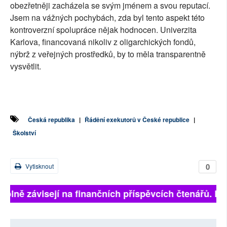
obezřetněji zacházela se svým jménem a svou reputací.
Jsem na vážných pochybách, zda byl tento aspekt této
kontroverzní spolupráce nějak hodnocen. Univerzita
Karlova, financovaná nikoliv z oligarchických fondů,
nýbrž z veřejných prostředků, by to měla transparentně
vysvětlit.
Česká republika
|
Řádění exekutorů v České republice
|
Školství
0
Vytisknout
isty plně závisejí na finančních příspěvcích čtenářů. 