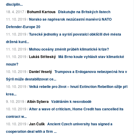
disciplin...
18. 4. 2017 /
Bohumil Kartous
Diskutujte na Britských listech
11. 10. 2019 /
Norsko se napřesrok nezúčastní manévrů NATO
Defender-Europe 20
11. 10. 2019 /
Turecké jednotky a syrští povstalci obklíčili dvě města
držená kurd...
11. 10. 2019 /
Mohou oceány změnit průběh klimatické krize?
11. 10. 2019 /
Lukáš Stříteský
Má Brno koule vyhlásit stav klimatické
nouze?
10. 10. 2019 /
Daniel Veselý
Trumpova a Erdoganova nebezpečná hra v
Sýrii může destabilizovat ce...
10. 10. 2019 /
Velká rebelie pro život – hnutí Extinction Rebellion ožije při
krea...
9. 10. 2019 /
Albín Sybera
Vzděláním k nesvobodě
10. 10. 2019 /
After a wave of criticism, Home Credit has cancelled its
contract w...
10. 10. 2019 /
Jan Čulík
Ancient Czech university has signed a
cooperation deal with a firm ...