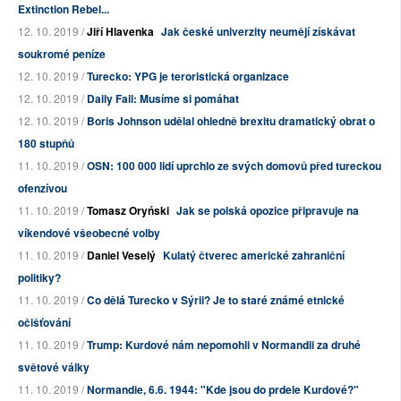
Extinction Rebel...
12. 10. 2019 /
Jiří Hlavenka
Jak české univerzity neumějí získávat
soukromé peníze
12. 10. 2019 /
Turecko: YPG je teroristická organizace
12. 10. 2019 /
Daily Fail: Musíme si pomáhat
12. 10. 2019 /
Boris Johnson udělal ohledně brexitu dramatický obrat o
180 stupňů
11. 10. 2019 /
OSN: 100 000 lidí uprchlo ze svých domovů před tureckou
ofenzívou
11. 10. 2019 /
Tomasz Oryński
Jak se polská opozice připravuje na
víkendové všeobecné volby
11. 10. 2019 /
Daniel Veselý
Kulatý čtverec americké zahraniční
politiky?
11. 10. 2019 /
Co dělá Turecko v Sýrii? Je to staré známé etnické
očišťování
11. 10. 2019 /
Trump: Kurdové nám nepomohli v Normandii za druhé
světové války
11. 10. 2019 /
Normandie, 6.6. 1944: "Kde jsou do prdele Kurdové?"