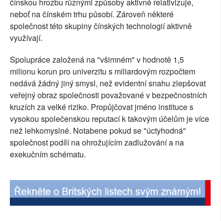
čínskou hrozbu různými způsoby aktivně relativizuje,
neboť na čínském trhu působí. Zároveň některé
společnost této skupiny čínských technologií aktivně
využívají.
Spolupráce založená na "všimném" v hodnotě 1,5
milionu korun pro univerzitu s miliardovým rozpočtem
nedává žádný jiný smysl, než evidentní snahu zlepšovat
veřejný obraz společnosti považované v bezpečnostních
kruzích za velké riziko. Propůjčovat jméno instituce s
vysokou společenskou reputací k takovým účelům je více
než lehkomyslné. Notabene pokud se "úctyhodná"
společnost podílí na ohrožujícím zadlužování a na
exekučním schématu.