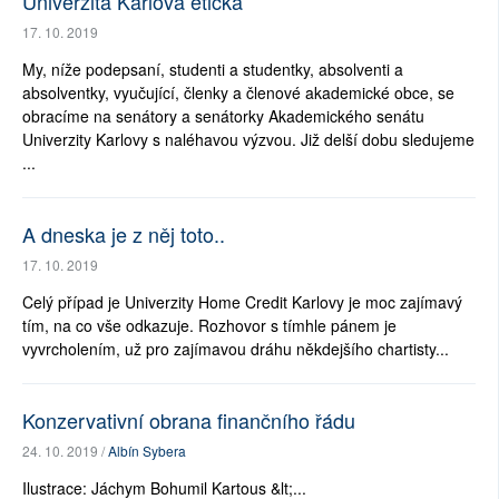
Univerzita Karlova etická
17. 10. 2019
My, níže podepsaní, studenti a studentky, absolventi a
absolventky, vyučující, členky a členové akademické obce, se
obracíme na senátory a senátorky Akademického senátu
Univerzity Karlovy s naléhavou výzvou. Již delší dobu sledujeme
...
A dneska je z něj toto..
17. 10. 2019
Celý případ je Univerzity Home Credit Karlovy je moc zajímavý
tím, na co vše odkazuje. Rozhovor s tímhle pánem je
vyvrcholením, už pro zajímavou dráhu někdejšího chartisty...
Konzervativní obrana finančního řádu
24. 10. 2019 /
Albín Sybera
Ilustrace: Jáchym Bohumil Kartous &lt;...