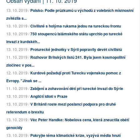
Obsah vydání | 11. 10. 2019
13. 10. 2019 /
Polsko: Podle průzkumů u východů z volebních místnostní
zvítězila s...
13. 10. 2019 /
Civilisté s holýma rukama jedou na tureckou frontu
13. 10. 2019 /
750 stoupenců Islámského státu uprchlo po turecké
invazi z kurdskéh...
13. 10. 2019 /
Proturecké jednotky v Sýrii popravily devět civilistů
11. 10. 2019 /
Rozhovor Britských listů 241. Byla jsem kosmopolitní
zločinec v pos...
12. 10. 2019 /
Kurdové požadují proti Turecku vojenskou pomoc z
Evropy. "Jinak se ...
11. 10. 2019 /
Zabíjení a zohavování dětí při turecké invazi do Sýrie
13. 10. 2019 /
Angličtí idioti v Praze
13. 10. 2019 /
V Británii roste mezi poslanci podpora pro druhé
referendum o brexitu
13. 10. 2019 /
Věc Peter Handke: Nobelova cena, která zneuctila obětí
genocidy
13. 10. 2019 /
Pokryjte téma klimatické krize, vyzývá média hnutí