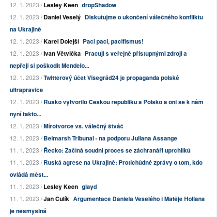
12. 1. 2023 /
Lesley Keen
dropShadow
12. 1. 2023 /
Daniel Veselý
Diskutujme o ukončení válečného konfliktu
na Ukrajině
12. 1. 2023 /
Karel Dolejší
Paci paci, pacifismus!
12. 1. 2023 /
Ivan Větvička
Pracuji s veřejně přístupnými zdroji a
nepřeji si poškodit Mendelo...
12. 1. 2023 /
Twitterový účet Visegrád24 je propaganda polské
ultrapravice
12. 1. 2023 /
Rusko vytvořilo Českou republiku a Polsko a oni se k nám
nyní takto...
12. 1. 2023 /
Mírotvorce vs. válečný štváč
12. 1. 2023 /
Belmarsh Tribunal - na podporu Juliana Assange
11. 1. 2023 /
Řecko: Začíná soudní proces se záchranáři uprchlíků
11. 1. 2023 /
Ruská agrese na Ukrajině: Protichůdné zprávy o tom, kdo
ovládá měst...
11. 1. 2023 /
Lesley Keen
glayd
11. 1. 2023 /
Jan Čulík
Argumentace Daniela Veselého i Matěje Hollana
je nesmyslná