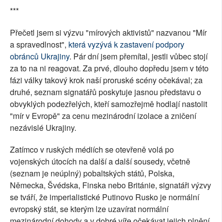
***
Přečetl jsem si výzvu "mírových aktivistů" nazvanou "Mír
a spravedlnost",
která vyzývá k zastavení podpory
obránců Ukrajiny
. Pár dní jsem přemítal, jestli vůbec stojí
za to na ni reagovat. Za prvé, dlouho dopředu jsem v této
fázi války takový krok naší proruské scény očekával; za
druhé, seznam signatářů poskytuje jasnou představu o
obvyklých podezřelých, kteří samozřejmě hodlají nastolit
"mír v Evropě" za cenu mezinárodní izolace a zničení
nezávislé Ukrajiny.
Zatímco v ruských médiích se otevřeně volá po
vojenských útocích na další a další sousedy, včetně
(seznam je neúplný) pobaltských států, Polska,
Německa, Švédska, Finska nebo Británie, signatáři výzvy
se tváří, že imperialistické Putinovo Rusko je normální
evropský stát, se kterým lze uzavírat normální
mezinárodní dohody a v dobré víře očekávat jejich plnění.