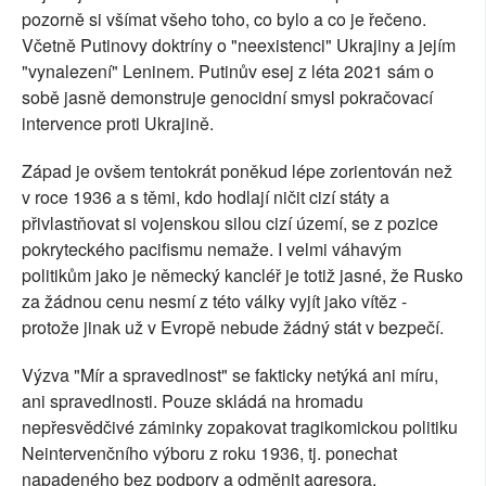
pozorně si všímat všeho toho, co bylo a co je řečeno.
Včetně Putinovy doktríny o "neexistenci" Ukrajiny a jejím
"vynalezení" Leninem. Putinův esej z léta 2021 sám o
sobě jasně demonstruje genocidní smysl pokračovací
intervence proti Ukrajině.
Západ je ovšem tentokrát poněkud lépe zorientován než
v roce 1936 a s těmi, kdo hodlají ničit cizí státy a
přivlastňovat si vojenskou silou cizí území, se z pozice
pokryteckého pacifismu nemaže. I velmi váhavým
politikům jako je německý kancléř je totiž jasné, že Rusko
za žádnou cenu nesmí z této války vyjít jako vítěz -
protože jinak už v Evropě nebude žádný stát v bezpečí.
Výzva "Mír a spravedlnost" se fakticky netýká ani míru,
ani spravedlnosti. Pouze skládá na hromadu
nepřesvědčivé záminky zopakovat tragikomickou politiku
Neintervenčního výboru z roku 1936, tj. ponechat
napadeného bez podpory a odměnit agresora.