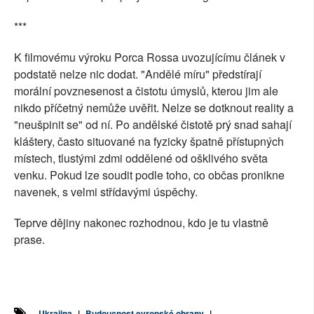
***
K filmovému výroku Porca Rossa uvozujícímu článek v
podstatě nelze nic dodat. "Andělé míru" předstírají
morální povznesenost a čistotu úmyslů, kterou jim ale
nikdo příčetný nemůže uvěřit. Nelze se dotknout reality a
"neušpinit se" od ní. Po andělské čistotě prý snad sahají
kláštery, často situované na fyzicky špatně přístupných
místech, tlustými zdmi oddělené od ošklivého světa
venku. Pokud lze soudit podle toho, co občas pronikne
navenek, s velmi střídavými úspěchy.
Teprve dějiny nakonec rozhodnou, kdo je tu vlastně
prase.
Ukrajina
|
Budoucnost evropské obrany
|