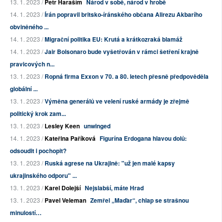
13. 1. 2023 /
Petr Haraším
Národ v sobě, národ v hrobě
14. 1. 2023 /
Írán popravil britsko-íránského občana Alirezu Akbarího
obviněného ...
14. 1. 2023 /
Migrační politika EU: Krutá a krátkozraká blamáž
14. 1. 2023 /
Jair Bolsonaro bude vyšetřován v rámci šetření krajně
pravicových n...
13. 1. 2023 /
Ropná firma Exxon v 70. a 80. letech přesně předpověděla
globální ...
13. 1. 2023 /
Výměna generálů ve velení ruské armády je zřejmě
politický krok zam...
13. 1. 2023 /
Lesley Keen
unwinged
14. 1. 2023 /
Kateřina Paříková
Figurína Erdogana hlavou dolů:
odsoudit i pochopit?
13. 1. 2023 /
Ruská agrese na Ukrajině: "už jen malé kapsy
ukrajinského odporu" ...
13. 1. 2023 /
Karel Dolejší
Nejslabší, máte Hrad
13. 1. 2023 /
Pavel Veleman
Zemřel „Maďar“, chlap se strašnou
minulostí…