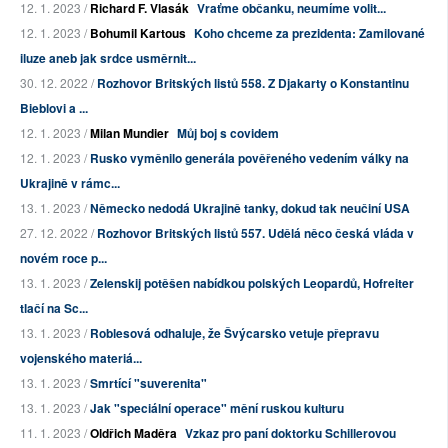
12. 1. 2023 /
Richard F. Vlasák
Vraťme občanku, neumíme volit...
12. 1. 2023 /
Bohumil Kartous
Koho chceme za prezidenta: Zamilované
iluze aneb jak srdce usměrnit...
30. 12. 2022 /
Rozhovor Britských listů 558. Z Djakarty o Konstantinu
Bieblovi a ...
12. 1. 2023 /
Milan Mundier
Můj boj s covidem
12. 1. 2023 /
Rusko vyměnilo generála pověřeného vedením války na
Ukrajině v rámc...
13. 1. 2023 /
Německo nedodá Ukrajině tanky, dokud tak neučiní USA
27. 12. 2022 /
Rozhovor Britských listů 557. Udělá něco česká vláda v
novém roce p...
13. 1. 2023 /
Zelenskij potěšen nabídkou polských Leopardů, Hofreiter
tlačí na Sc...
13. 1. 2023 /
Roblesová odhaluje, že Švýcarsko vetuje přepravu
vojenského materiá...
13. 1. 2023 /
Smrtící "suverenita"
13. 1. 2023 /
Jak "speciální operace" mění ruskou kulturu
11. 1. 2023 /
Oldřich Maděra
Vzkaz pro paní doktorku Schillerovou