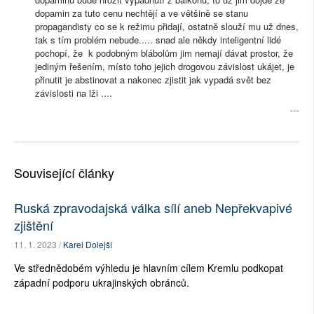
dopamin za tuto cenu nechtějí a ve většině se stanu
propagandisty co se k režimu přidají, ostatně slouží mu už dnes,
tak s tím problém nebude..... snad ale někdy inteligentní lidé
pochopí, že k podobným blábolům jim nemají dávat prostor, že
jediným řešením, místo toho jejich drogovou závislost ukájet, je
přinutit je abstinovat a nakonec zjistit jak vypadá svět bez
závislosti na lži ....
Související články
Ruská zpravodajská válka sílí aneb Nepřekvapivé
zjištění
11. 1. 2023 /
Karel Dolejší
Ve střednědobém výhledu je hlavním cílem Kremlu podkopat
západní podporu ukrajinských obránců.