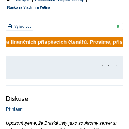
Rusko za Vladimíra Putina
6
Vytisknout
 na finančních příspěvcích čtenářů. Prosíme, přispějt
12198
Diskuse
Přihlásit
Upozorňujeme, že Britské listy jako soukromý server si