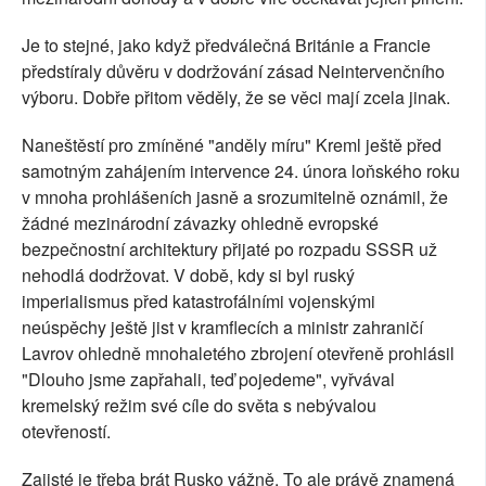
Je to stejné, jako když předválečná Británie a Francie
předstíraly důvěru v dodržování zásad Neintervenčního
výboru. Dobře přitom věděly, že se věci mají zcela jinak.
Naneštěstí pro zmíněné "anděly míru" Kreml ještě před
samotným zahájením intervence 24. února loňského roku
v mnoha prohlášeních jasně a srozumitelně oznámil, že
žádné mezinárodní závazky ohledně evropské
bezpečnostní architektury přijaté po rozpadu SSSR už
nehodlá dodržovat. V době, kdy si byl ruský
imperialismus před katastrofálními vojenskými
neúspěchy ještě jist v kramflecích a ministr zahraničí
Lavrov ohledně mnohaletého zbrojení otevřeně prohlásil
"Dlouho jsme zapřahali, teď pojedeme", vyřvával
kremelský režim své cíle do světa s nebývalou
otevřeností.
Zajisté je třeba brát Rusko vážně. To ale právě znamená