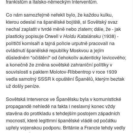
frankistům a italsko-německým interventům.
Co nám samozřejmě neřekli bylo, že každou kulku,
kterou odeslal na španělské bojiště, si Sovětský svaz
nechal zaplatit v tvrdé měně nebo zlatem; dále, že - jak
plasticky popisuje Orwell v
Holdu Katalánsku
(1938) -
političtí komisaři a tajná policie urputně pracovali na
ovládnutí španělské republiky Moskvou a jejím
důsledném "očištění" od čehokoliv autenticky levicového;
a konečně že změna sovětské zahraniční politiky v
souvislosti s paktem Molotov-Ribbentrop v roce 1939
vedla samotný SSSR k opuštění Španělů, kterým beztak
už došly peníze.
Sovětská intervence ve Španělsku byla v komunistické
propagandě nehledě na fakta i neslavný konec vždy
stavěna do protikladu s tehdejším postojem západních
mocností, které legitimní španělské vládě od počátku
upřely vojenskou podporu. Británie a Francie tehdy vedly