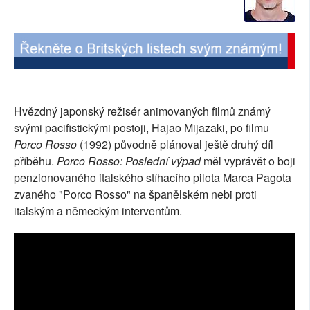
SOCIÁLNÍ SÍTĚ
RUBRIKY
PLNÁ VERZE STRÁNEK
Hvězdný japonský režisér animovaných filmů známý
svými pacifistickými postoji, Hajao Mijazaki, po filmu
Porco Rosso
(1992) původně plánoval ještě druhý díl
příběhu.
Porco Rosso: Poslední výpad
měl vyprávět o boji
penzionovaného italského stíhacího pilota Marca Pagota
zvaného "Porco Rosso" na španělském nebi proti
italským a německým interventům.