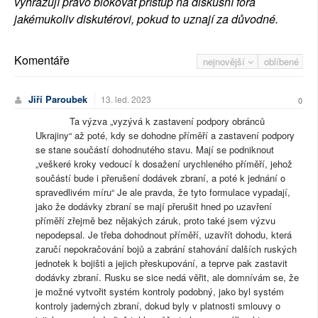
vyhrazují právo blokovat přístup na diskusní fóra
jakémukoliv diskutérovi, pokud to uznají za důvodné.
Komentáře
nejnovější
oblíbené
Jiří Paroubek
13. led. 2023
0
Ta výzva „vyzývá k zastavení podpory obránců
Ukrajiny“ až poté, kdy se dohodne příměří a zastavení podpory
se stane součástí dohodnutého stavu. Mají se podniknout
„veškeré kroky vedoucí k dosažení urychleného příměří, jehož
součástí bude i přerušení dodávek zbraní, a poté k jednání o
spravedlivém míru“ Je ale pravda, že tyto formulace vypadají,
jako že dodávky zbraní se mají přerušit hned po uzavření
příměří zřejmě bez nějakých záruk, proto také jsem výzvu
nepodepsal. Je třeba dohodnout příměří, uzavřít dohodu, která
zaručí nepokračování bojů a zabrání stahování dalších ruských
jednotek k bojišti a jejich přeskupování, a teprve pak zastavit
dodávky zbraní. Rusku se sice nedá věřit, ale domnívám se, že
je možné vytvořit systém kontroly podobný, jako byl systém
kontroly jaderných zbraní, dokud byly v platnosti smlouvy o