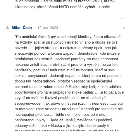
jejich omezení. Jedině tohle může tu hroznou válku, kterou
Ukrajina bez přímé účasti NATO nemůže vyhrát, ukončit.
Milan Čech
12. led. 2023
2
"Po andělské čistotě prý snad sahají kláštery, často situované
na fyzicky špatně přístupných místech." ano a občas se to i
povede ..... jejich strohost a neluxus je přesný opak toho jak
zneužívaje pohodlí a luxusu západní demokracie, kde můžete
produkovat beztrestně i podobné pamflety co mají schopnost
nakonec zničit vlastní civilizační prostor a vyměnit ho za ten
nepřítelův, postupují naši narcističtí mírotvůrci, kteří si svou
iluzivní povýšeností dodávají dopamin, který je pro ně poslední
dobou tak nedostatkový, protože všeobecné společenské
poznání toho jak mimo ohledně Ruska roky byli, z nich udělalo
opovrhované prolhané propagandistické patlaly .....a to patlalové
zvyklí na svůj fet iluzivní povýšenosti, co si nalhali při
sebepřesvědčení jak právě oni světu rozumí, nesnesou ....proto
ta motivace zase se dostat na výsluní alespoň pro identické nic
nechápající pitomce .... tohle není jejich poslední dílo,
nepřestanou nikdy.....leda až uspějí, zavládne tu podobný
odporný režim jako v Rusku a jim za tyto ubohé cesty k
dopaminu bude hrozit vypadnutí z balkonu, to už jim dojde že