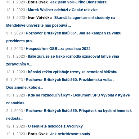
13. 1. 2023 /
Boris Cvek
Jak jsem volil Jiřího Dienstbiera
13. 1. 2023 /
Marek Wollner odchází z České televize
13. 1. 2023 /
Ivan Větvička
Skandál s agenturními studenty na
Mendelově univerzitě nás posouvá ...
9. 1. 2023 /
Rozhovor Britských listů 561. Jak se kampaň za volbu
prezidenta pro...
4. 1. 2023 /
Hospodaření OSBL za prosinec 2022
13. 1. 2023 /
Itálie zuří, že se Irsko rozhodlo označovat lahve vína
zdravotním v...
13. 1. 2023 /
Íránský režim zpřísňuje tresty za nenošení hidžábu
6. 1. 2023 /
Rozhovor Britských listů 560. Prezidentská volba.
Dostaneme, koho s...
13. 1. 2023 /
Kde se rozhodují války? - Dokument SPD vyvolal v Kyjevě
nesouhlas
2. 1. 2023 /
Rozhovor Britských listů 559. Příspěvek na bydlení hned tak
nedosta...
12. 1. 2023 /
O šestileté holčičce z Avdijivky
12. 1. 2023 /
Boris Cvek
Jak nekritizovat soudy