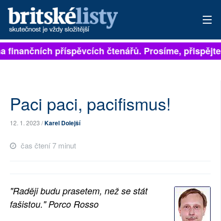
a finančních příspěvcích čtenářů. Prosíme, přispějte. 
PŘIHLÁSIT
AKTUÁLNÍ VYDÁNÍ
ARCHIV
Paci paci, pacifismus!
ROZHOVORY
12. 1. 2023 /
Karel Dolejší
TÉMATA
čas čtení 7 minut
NEJČTENĚJŠÍ ZA 7 DNÍ
AUTOŘI
"Raději budu prasetem, než se stát
fašistou." Porco Rosso
PŘÍSPĚVKY NA PROVOZ