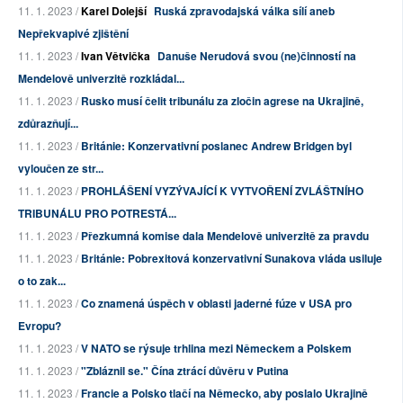
11. 1. 2023 /
Karel Dolejší
Ruská zpravodajská válka sílí aneb
Nepřekvapivé zjištění
11. 1. 2023 /
Ivan Větvička
Danuše Nerudová svou (ne)činností na
Mendelově univerzitě rozkládal...
11. 1. 2023 /
Rusko musí čelit tribunálu za zločin agrese na Ukrajině,
zdůrazňují...
11. 1. 2023 /
Británie: Konzervativní poslanec Andrew Bridgen byl
vyloučen ze str...
11. 1. 2023 /
PROHLÁŠENÍ VYZÝVAJÍCÍ K VYTVOŘENÍ ZVLÁŠTNÍHO
TRIBUNÁLU PRO POTRESTÁ...
11. 1. 2023 /
Přezkumná komise dala Mendelově univerzitě za pravdu
11. 1. 2023 /
Británie: Pobrexitová konzervativní Sunakova vláda usiluje
o to zak...
11. 1. 2023 /
Co znamená úspěch v oblasti jaderné fúze v USA pro
Evropu?
11. 1. 2023 /
V NATO se rýsuje trhlina mezi Německem a Polskem
11. 1. 2023 /
"Zbláznil se." Čína ztrácí důvěru v Putina
11. 1. 2023 /
Francie a Polsko tlačí na Německo, aby poslalo Ukrajině