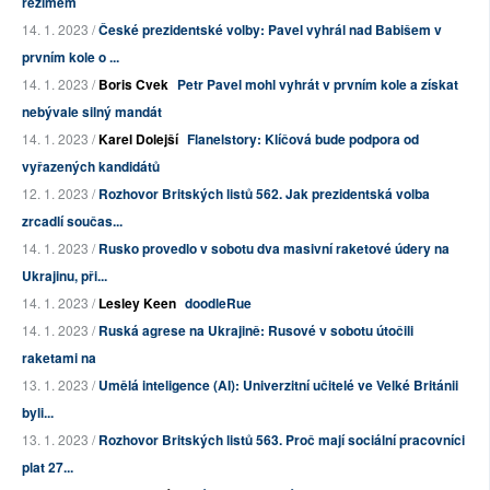
režimem
14. 1. 2023 /
České prezidentské volby: Pavel vyhrál nad Babišem v
prvním kole o ...
14. 1. 2023 /
Boris Cvek
Petr Pavel mohl vyhrát v prvním kole a získat
nebývale silný mandát
14. 1. 2023 /
Karel Dolejší
Flanelstory: Klíčová bude podpora od
vyřazených kandidátů
12. 1. 2023 /
Rozhovor Britských listů 562. Jak prezidentská volba
zrcadlí součas...
14. 1. 2023 /
Rusko provedlo v sobotu dva masivní raketové údery na
Ukrajinu, při...
14. 1. 2023 /
Lesley Keen
doodleRue
14. 1. 2023 /
Ruská agrese na Ukrajině: Rusové v sobotu útočili
raketami na
13. 1. 2023 /
Umělá inteligence (AI): Univerzitní učitelé ve Velké Británii
byli...
13. 1. 2023 /
Rozhovor Britských listů 563. Proč mají sociální pracovníci
plat 27...