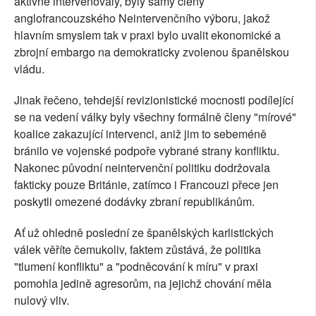
aktivně intervenovaly, byly samy členy
anglofrancouzského Neintervenčního výboru, jakož
hlavním smyslem tak v praxi bylo uvalit ekonomické a
zbrojní embargo na demokraticky zvolenou španělskou
vládu.
Jinak řečeno, tehdejší revizionistické mocnosti podílející
se na vedení války byly všechny formálně členy "mírové"
koalice zakazující intervenci, aniž jim to sebeméně
bránilo ve vojenské podpoře vybrané strany konfliktu.
Nakonec původní neintervenční politiku dodržovala
fakticky pouze Británie, zatímco i Francouzi přece jen
poskytli omezené dodávky zbraní republikánům.
Ať už ohledně poslední ze španělských karlistických
válek věříte čemukoliv, faktem zůstává, že politika
"tlumení konfliktu" a "podněcování k míru" v praxi
pomohla jedině agresorům, na jejichž chování měla
nulový vliv.