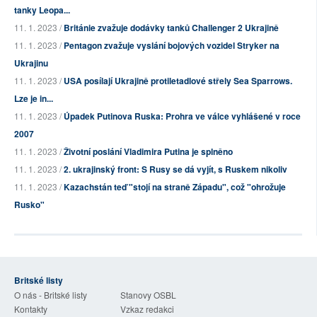
tanky Leopa...
11. 1. 2023 /
Británie zvažuje dodávky tanků Challenger 2 Ukrajině
11. 1. 2023 /
Pentagon zvažuje vyslání bojových vozidel Stryker na
Ukrajinu
11. 1. 2023 /
USA posílají Ukrajině protiletadlové střely Sea Sparrows.
Lze je in...
11. 1. 2023 /
Úpadek Putinova Ruska: Prohra ve válce vyhlášené v roce
2007
11. 1. 2023 /
Životní poslání Vladimira Putina je splněno
11. 1. 2023 /
2. ukrajinský front: S Rusy se dá vyjít, s Ruskem nikoliv
11. 1. 2023 /
Kazachstán teď "stojí na straně Západu", což "ohrožuje
Rusko"
Britské listy
O nás - Britské listy
Stanovy OSBL
Kontakty
Vzkaz redakci