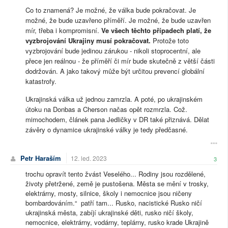
Co to znamená? Je možné, že válka bude pokračovat. Je
možné, že bude uzavřeno příměří. Je možné, že bude uzavřen
mír, třeba i kompromisní.
Ve všech těchto případech platí, že
vyzbrojování Ukrajiny musí pokračovat.
Protože toto
vyzbrojování bude jedinou zárukou - nikoli stoprocentní, ale
přece jen reálnou - že příměří či mír bude skutečně z větší části
dodržován. A jako takový může být určitou prevencí globální
katastrofy.
Ukrajinská válka už jednou zamrzla. A poté, po ukrajinském
útoku na Donbas a Cherson načas opět rozmrzla. Což.
mimochodem, článek pana Jedličky v DR také přiznává. Dělat
závěry o dynamice ukrajinské války je tedy předčasné.
Petr Haraším
12. led. 2023
3
trochu opravít tento žvást Veselého... Rodiny jsou rozdělené,
životy přetržené, země je pustošena. Města se mění v trosky,
elektrárny, mosty, silnice, školy i nemocnice jsou ničeny
bombardováním.“ patří tam... Rusko, nacistické Rusko ničí
ukrajinská města, zabíjí ukrajinské děti, rusko ničí školy,
nemocnice, elektrárny, vodárny, teplárny, rusko krade Ukrajině