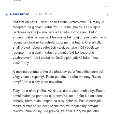
Pavel Urban
12. led. 2023
3
Pozorní čtenáři BL vědí, že bezbřehé vyzbrojování Ukrajiny je
receptem na globální katastrofu. Stejně jako to, že Ukrajina
bezbřeze vyzbrojována není a západní Evropa ani USA o
zrušení břehů neuvažují. Maximálně tak o jejich posunutí. Tento
recept na globální katastrofu tudíž není aktuální. Čtenáři BL
znalí preludií obou světových válek by také měli vědět, že
receptem na globální katastrofu může být jak bezbřehé
vyzbrojování, tak i sázka na čistě diplomatická řešení bez
použití síly.
K mezinárodnímu právu dle představ pana Veselého jsem byl
vždy velmi skeptický. Proto porušování této maximy Rusku
nevyčítám a nikdy jsem nevyčítal.
Tady jde o něco jiného. Až do 23. února 2022 mohlo být Rusko
považováno za partnera či protivníka, se kterým lze dojednat
dohody, které budou aspoň na 90% splněny. Pokud nedojde k
radikální změně situace; přiznejme, že majdanský převrat
takovou změnou byl. Je pravda, že anšlus Krymu (ne jeho