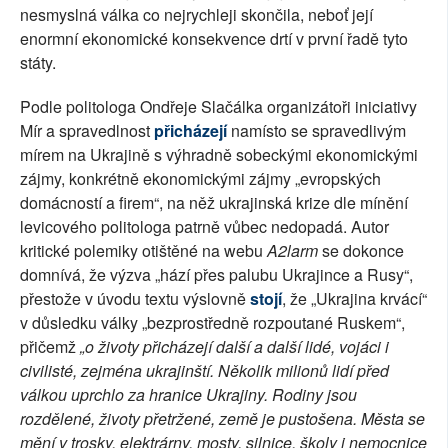
nesmyslná válka co nejrychleji skončila, neboť její
enormní ekonomické konsekvence drtí v první řadě tyto
státy.
Podle politologa Ondřeje Slačálka organizátoři iniciativy
Mír a spravedlnost
přicházejí
namísto se spravedlivým
mírem na Ukrajině s výhradně sobeckými ekonomickými
zájmy, konkrétně ekonomickými zájmy „evropských
domácností a firem“, na něž ukrajinská krize dle mínění
levicového politologa patrně vůbec nedopadá. Autor
kritické polemiky otištěné na webu
A2larm
se dokonce
domnívá, že výzva „hází přes palubu Ukrajince a Rusy“,
přestože v úvodu textu výslovně
stojí
, že „Ukrajina krvácí“
v důsledku války „bezprostředně rozpoutané Ruskem“,
přičemž
„o životy přicházejí další a další lidé, vojáci i
civilisté, zejména ukrajinští. Několik milionů lidí před
válkou uprchlo za hranice Ukrajiny. Rodiny jsou
rozdělené, životy přetržené, země je pustošena. Města se
mění v trosky, elektrárny, mosty, silnice, školy i nemocnice