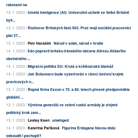
raketami na
13. 1. 2023 /
Umělá inteligence (AI): Univerzitní učitelé ve Velké Británii
byli...
13. 1. 2023 /
Rozhovor Britských listů 563. Proč mají sociální pracovníci
plat 27...
13. 1. 2023 /
Petr Haraším
Národ v sobě, národ v hrobě
14. 1. 2023 /
Írán popravil britsko-íránského občana Alirezu Akbarího
obviněného ...
14. 1. 2023 /
Migrační politika EU: Krutá a krátkozraká blamáž
14. 1. 2023 /
Jair Bolsonaro bude vyšetřován v rámci šetření krajně
pravicových n...
13. 1. 2023 /
Ropná firma Exxon v 70. a 80. letech přesně předpověděla
globální ...
13. 1. 2023 /
Výměna generálů ve velení ruské armády je zřejmě
politický krok zam...
13. 1. 2023 /
Lesley Keen
unwinged
14. 1. 2023 /
Kateřina Paříková
Figurína Erdogana hlavou dolů:
odsoudit i pochopit?