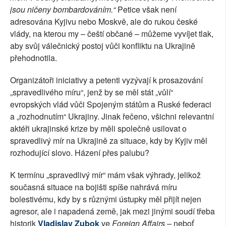
jsou ničeny bombardováním.“
Petice však není
adresována Kyjivu nebo Moskvě, ale do rukou české
vlády, na kterou my – čeští občané – můžeme vyvíjet tlak,
aby svůj válečnický postoj vůči konfliktu na Ukrajině
přehodnotila.
Organizátoři iniciativy a petenti vyzývají k prosazování
„spravedlivého míru“, jenž by se měl stát „vůlí“
evropských vlád vůči Spojeným státům a Ruské federaci
a „rozhodnutím“ Ukrajiny. Jinak řečeno, všichni relevantní
aktéři ukrajinské krize by měli společně usilovat o
spravedlivý mír na Ukrajině za situace, kdy by Kyjiv měl
rozhodující slovo. Házení přes palubu?
K termínu „spravedlivý mír“ mám však výhrady, jelikož
současná situace na bojišti spíše nahrává míru
bolestivému, kdy by s různými ústupky měl přijít nejen
agresor, ale i napadená země, jak mezi jinými soudí třeba
historik
Vladislav Zubok
ve
Foreign Affairs
– neboť