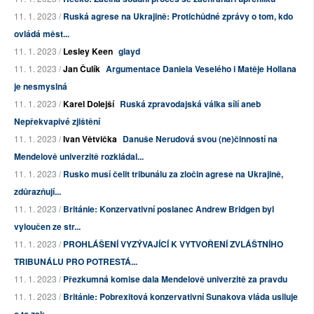
11. 1. 2023 /
Ruská agrese na Ukrajině: Protichůdné zprávy o tom, kdo
ovládá měst...
11. 1. 2023 /
Lesley Keen
glayd
11. 1. 2023 /
Jan Čulík
Argumentace Daniela Veselého i Matěje Hollana
je nesmyslná
11. 1. 2023 /
Karel Dolejší
Ruská zpravodajská válka sílí aneb
Nepřekvapivé zjištění
11. 1. 2023 /
Ivan Větvička
Danuše Nerudová svou (ne)činností na
Mendelově univerzitě rozkládal...
11. 1. 2023 /
Rusko musí čelit tribunálu za zločin agrese na Ukrajině,
zdůrazňují...
11. 1. 2023 /
Británie: Konzervativní poslanec Andrew Bridgen byl
vyloučen ze str...
11. 1. 2023 /
PROHLÁŠENÍ VYZÝVAJÍCÍ K VYTVOŘENÍ ZVLÁŠTNÍHO
TRIBUNÁLU PRO POTRESTÁ...
11. 1. 2023 /
Přezkumná komise dala Mendelově univerzitě za pravdu
11. 1. 2023 /
Británie: Pobrexitová konzervativní Sunakova vláda usiluje