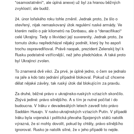
"osamostatnění", ale úplná anexe) už byl za hranou běžných
zvyklostí; ale budiž.
24. únor loňského roku tohle změnil. Jednak proto, že šlo o
otevřený, nijak nemaskovaný útok regulérní ruské armády. Ve
kterém nešlo o pár kilometrů na Donbasu, ale o "denacifikaci"
celé Ukrajiny. Tedy o likvidaci její suverenity. Jednak proto, že
tomuto útoku nepředcházel nějaký podnět, který by ho aspoň
trochu ospravedlňoval. Právě naopak, prezident Zelenskij byl k
Rusku podstatně vstřícnější, než jeho předchůdce. A také proto
byl Ukrajinci zvolen.
To znamená dvě věci. Za prvé, je úplně jedno, o čem se jednalo
na jaře a kdo tato jednání případně blokoval. Pokud už chceme
dělat nějaké závěry, tak ruský útok dal blokujícím za pravdu.
Za druhé, běžné právo v ukrajinsko-ruských vztazích skončilo.
Zbývá jediné: právo silnějšího. A s tím je nutné počítat i do
budoucna. V Iráku v devadesátých letech zavedl toto právo
Saddám Husajn. V rusko-ukrajinských vztazích Putin. V případě
Iráku byla vojenská i politická převaha Spojených států natolik
výrazná, že si mohly dovolit, pokud by chtěly, právo silnějšího
ignorovat. Rusko je natolik silné, že v jeho případě to nejde.