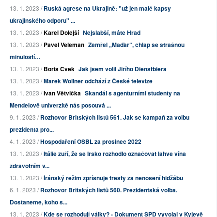
13. 1. 2023 /
Ruská agrese na Ukrajině: "už jen malé kapsy
ukrajinského odporu" ...
13. 1. 2023 /
Karel Dolejší
Nejslabší, máte Hrad
13. 1. 2023 /
Pavel Veleman
Zemřel „Maďar“, chlap se strašnou
minulostí…
13. 1. 2023 /
Boris Cvek
Jak jsem volil Jiřího Dienstbiera
13. 1. 2023 /
Marek Wollner odchází z České televize
13. 1. 2023 /
Ivan Větvička
Skandál s agenturními studenty na
Mendelově univerzitě nás posouvá ...
9. 1. 2023 /
Rozhovor Britských listů 561. Jak se kampaň za volbu
prezidenta pro...
4. 1. 2023 /
Hospodaření OSBL za prosinec 2022
13. 1. 2023 /
Itálie zuří, že se Irsko rozhodlo označovat lahve vína
zdravotním v...
13. 1. 2023 /
Íránský režim zpřísňuje tresty za nenošení hidžábu
6. 1. 2023 /
Rozhovor Britských listů 560. Prezidentská volba.
Dostaneme, koho s...
13. 1. 2023 /
Kde se rozhodují války? - Dokument SPD vyvolal v Kyjevě