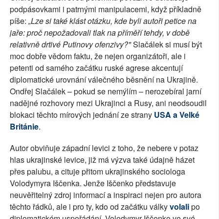
podpásovkami i patrnými manipulacemi, když příkladně
píše:
„Lze si také klást otázku, kde byli autoři petice na
jaře: proč nepožadovali tlak na příměří tehdy, v době
relativně drtivé Putinovy ofenzivy?"
Slačálek si musí být
moc dobře vědom faktu, že nejen organizátoři, ale i
petenti od samého začátku ruské agrese akcentují
diplomatické urovnání válečného běsnění na Ukrajině.
Ondřej Slačálek – pokud se nemýlím – nerozebíral jarní
nadějné rozhovory mezi Ukrajinci a Rusy, ani neodsoudil
blokaci těchto mírových jednání ze strany
USA a Velké
Británie
.
Autor obviňuje západní levici z toho, že nebere v potaz
hlas ukrajinské levice, již má výzva také údajně házet
přes palubu, a cituje přitom ukrajinského sociologa
Volodymyra Iščenka. Jenže Iščenko představuje
neuvěřitelný zdroj informací a inspiraci nejen pro autora
těchto řádků, ale i pro ty, kdo od začátku války
volali
po
diplomatickém uspořádání. Volodymyr Iščenko ve své