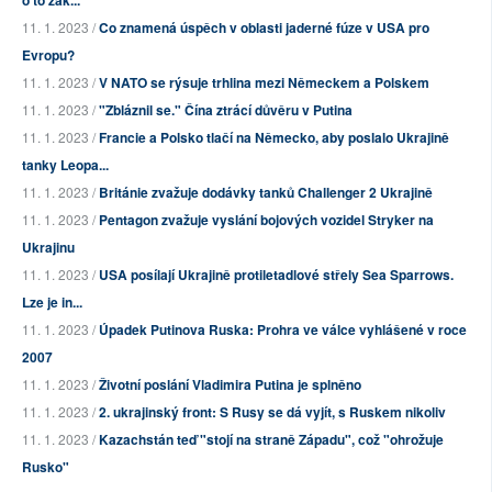
o to zak...
11. 1. 2023 /
Co znamená úspěch v oblasti jaderné fúze v USA pro
Evropu?
11. 1. 2023 /
V NATO se rýsuje trhlina mezi Německem a Polskem
11. 1. 2023 /
"Zbláznil se." Čína ztrácí důvěru v Putina
11. 1. 2023 /
Francie a Polsko tlačí na Německo, aby poslalo Ukrajině
tanky Leopa...
11. 1. 2023 /
Británie zvažuje dodávky tanků Challenger 2 Ukrajině
11. 1. 2023 /
Pentagon zvažuje vyslání bojových vozidel Stryker na
Ukrajinu
11. 1. 2023 /
USA posílají Ukrajině protiletadlové střely Sea Sparrows.
Lze je in...
11. 1. 2023 /
Úpadek Putinova Ruska: Prohra ve válce vyhlášené v roce
2007
11. 1. 2023 /
Životní poslání Vladimira Putina je splněno
11. 1. 2023 /
2. ukrajinský front: S Rusy se dá vyjít, s Ruskem nikoliv
11. 1. 2023 /
Kazachstán teď "stojí na straně Západu", což "ohrožuje
Rusko"