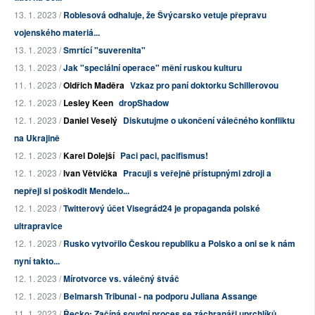
13. 1. 2023 /
Roblesová odhaluje, že Švýcarsko vetuje přepravu
vojenského materiá...
13. 1. 2023 /
Smrtící "suverenita"
13. 1. 2023 /
Jak "speciální operace" mění ruskou kulturu
11. 1. 2023 /
Oldřich Maděra
Vzkaz pro paní doktorku Schillerovou
12. 1. 2023 /
Lesley Keen
dropShadow
12. 1. 2023 /
Daniel Veselý
Diskutujme o ukončení válečného konfliktu
na Ukrajině
12. 1. 2023 /
Karel Dolejší
Paci paci, pacifismus!
12. 1. 2023 /
Ivan Větvička
Pracuji s veřejně přístupnými zdroji a
nepřeji si poškodit Mendelo...
12. 1. 2023 /
Twitterový účet Visegrád24 je propaganda polské
ultrapravice
12. 1. 2023 /
Rusko vytvořilo Českou republiku a Polsko a oni se k nám
nyní takto...
12. 1. 2023 /
Mírotvorce vs. válečný štváč
12. 1. 2023 /
Belmarsh Tribunal - na podporu Juliana Assange
11. 1. 2023 /
Řecko: Začíná soudní proces se záchranáři uprchlíků