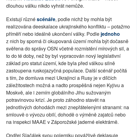
dlouhou válku nikdo vyhrát nemůže.
Existují různé
scénáře
, podle nichž by mohla být
realizována deeskalace ukrajinského konfliktu – potažmo
příměří nebo ideálně ukončení války. Podle
jednoho
z nich by sporná či okupovaná území mohla být dočasně
svěřena do správy OSN včetně rozmístění mírových sil, a
to do té doby, než by byl vypracován nový legislativní
základ pro statut území, kde byla před válkou silně
zastoupena ruskojazyčná populace. Další scénář počítá
s tím, že domluva mezi Ukrajinci a Rusy je v dílčích
záležitostech možná a nadto prospěšná nejen Kyjivu a
Moskvě, ale i zemím globálního Jihu sužovaným
potravinovou krizí. Je proto záhodno stavět na
jednotlivých dohodách mezi znepřátelenými stranami: na
smlouvě o vývozu obilí, dohodě o výměně zajatců nebo
na inspekci MAAE v Záporožské jaderné elektrárně.
Ondřej Slačálek svou polemiku povážlivě deklasuje