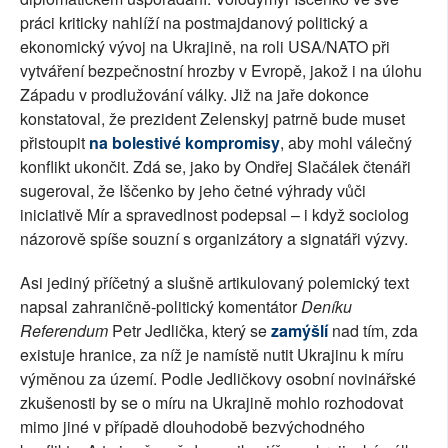
práci kriticky nahlíží na postmajdanový politický a
ekonomický vývoj na Ukrajině, na roli USA/NATO při
vytváření bezpečnostní hrozby v Evropě, jakož i na úlohu
Západu v prodlužování války. Již na jaře dokonce
konstatoval, že prezident Zelenskyj patrně bude muset
přistoupit
na bolestivé kompromisy
, aby mohl válečný
konflikt ukončit. Zdá se, jako by Ondřej Slačálek čtenáři
sugeroval, že Iščenko by jeho četné výhrady vůči
iniciativě Mír a spravedlnost podepsal – i když sociolog
názorově spíše souzní s organizátory a signatáři výzvy.
Asi jediný příčetný a slušně artikulovaný polemický text
napsal zahraničně-politický komentátor
Deníku
Referendum
Petr Jedlička, který se
zamýšlí
nad tím, zda
existuje hranice, za níž je namístě nutit Ukrajinu k míru
výměnou za území. Podle Jedličkovy osobní novinářské
zkušenosti by se o míru na Ukrajině mohlo rozhodovat
mimo jiné v případě dlouhodobě bezvýchodného