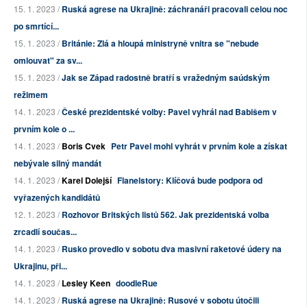
15. 1. 2023 /
Ruská agrese na Ukrajině: záchranáři pracovali celou noc
po smrtící...
15. 1. 2023 /
Británie: Zlá a hloupá ministryně vnitra se "nebude
omlouvat" za sv...
15. 1. 2023 /
Jak se Západ radostně bratří s vražedným saúdským
režimem
14. 1. 2023 /
České prezidentské volby: Pavel vyhrál nad Babišem v
prvním kole o ...
14. 1. 2023 /
Boris Cvek
Petr Pavel mohl vyhrát v prvním kole a získat
nebývale silný mandát
14. 1. 2023 /
Karel Dolejší
Flanelstory: Klíčová bude podpora od
vyřazených kandidátů
12. 1. 2023 /
Rozhovor Britských listů 562. Jak prezidentská volba
zrcadlí součas...
14. 1. 2023 /
Rusko provedlo v sobotu dva masivní raketové údery na
Ukrajinu, při...
14. 1. 2023 /
Lesley Keen
doodleRue
14. 1. 2023 /
Ruská agrese na Ukrajině: Rusové v sobotu útočili