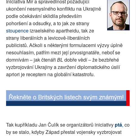
Iniciativa Mír a spravedlnost požadující
SOCIÁLNÍ SÍTĚ
ukončení nesmyslného konfliktu na Ukrajině
podle očekávání sklidila především
RUBRIKY
pohoršení a odsudky, a to jak ze strany
stoupence
izraelského apartheidu, tak ze
PLNÁ VERZE STRÁNEK
strany liberálních a levicově-liberálních
publicistů. Ačkoli s některými formulacemi výzvy úplně
nesouhlasím, patřím mezi její prvosignatáře, neboť se
domnívám – jak čtenáři
BL
dobře vědí – že bezbřehé
vyzbrojování Ukrajiny a zavržení diplomatického úsilí
apriori je receptem na globální katastrofu.
Tak kupříkladu Jan Čulík se organizátorů iniciativy
ptá
,
co
by se stalo, kdyby Západ přestal vojensky vyzbrojovat