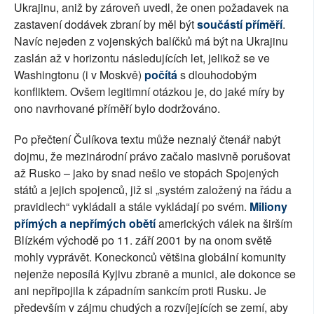
Ukrajinu, aniž by zároveň uvedl, že onen požadavek na
zastavení dodávek zbraní by měl být
součástí příměří
.
Navíc nejeden z vojenských balíčků má být na Ukrajinu
zaslán až v horizontu následujících let, jelikož se ve
Washingtonu (i v Moskvě)
počítá
s dlouhodobým
konfliktem. Ovšem legitimní otázkou je, do jaké míry by
ono navrhované příměří bylo dodržováno.
Po přečtení Čulíkova textu může neznalý čtenář nabýt
dojmu, že mezinárodní právo začalo masivně porušovat
až Rusko – jako by snad nešlo ve stopách Spojených
států a jejich spojenců, již si „systém založený na řádu a
pravidlech“ vykládali a stále vykládají po svém.
Miliony
přímých a nepřímých obětí
amerických válek na širším
Blízkém východě po 11. září 2001 by na onom světě
mohly vyprávět. Koneckonců většina globální komunity
nejenže neposílá Kyjivu zbraně a munici, ale dokonce se
ani nepřipojila k západním sankcím proti Rusku. Je
především v zájmu chudých a rozvíjejících se zemí, aby