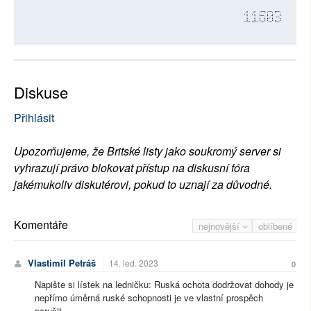
11603
Diskuse
Přihlásit
Upozorňujeme, že Britské listy jako soukromý server si
vyhrazují právo blokovat přístup na diskusní fóra
jakémukoliv diskutérovi, pokud to uznají za důvodné.
Komentáře
nejnovější
oblíbené
Vlastimil Petráš
14. led. 2023
0
Napište si lístek na ledničku: Ruská ochota dodržovat dohody je
nepřímo úměrná ruské schopnosti je ve vlastní prospěch
porušit.