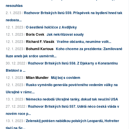
nesouhlas
2. 1. 2023 /
Rozhovor Britských listů 559. Příspěvek na bydlení hned tak
nedosta...
12. 1. 2023 /
O šestileté holčičce z Avdijivky
12. 1. 2023 /
Boris Cvek
Jak nekritizovat soudy
12. 1. 2023 /
Richard F. Vlasák
Vraťme občanku, neumíme volit...
12. 1. 2023 /
Bohumil Kartous
Koho chceme za prezidenta: Zamilované
iluze aneb jak srdce usměrnit...
30. 12. 2022 /
Rozhovor Britských listů 558. Z Djakarty o Konstantinu
Bieblovi a ...
12. 1. 2023 /
Milan Mundier
Můj boj s covidem
12. 1. 2023 /
Rusko vyměnilo generála pověřeného vedením války na
Ukrajině v rámc...
13. 1. 2023 /
Německo nedodá Ukrajině tanky, dokud tak neučiní USA
27. 12. 2022 /
Rozhovor Britských listů 557. Udělá něco česká vláda v
novém roce p...
13. 1. 2023 /
Zelenskij potěšen nabídkou polských Leopardů, Hofreiter
tlačí na Sc...