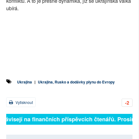
konfliktu. A to je přesně dynamika, jíž se ukrajinská válka
ubírá.
Ukrajina
|
Ukrajina, Rusko a dodávky plynu do Evropy
-2
Vytisknout
závisejí na finančních příspěvcích čtenářů. Prosíme, 