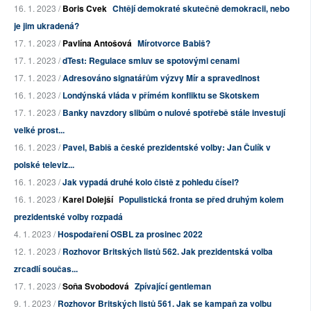
16. 1. 2023 /
Boris Cvek
Chtějí demokraté skutečně demokracii, nebo
je jim ukradená?
17. 1. 2023 /
Pavlína Antošová
Mírotvorce Babiš?
17. 1. 2023 /
dTest: Regulace smluv se spotovými cenami
17. 1. 2023 /
Adresováno signatářům výzvy Mír a spravedlnost
16. 1. 2023 /
Londýnská vláda v přímém konfliktu se Skotskem
17. 1. 2023 /
Banky navzdory slibům o nulové spotřebě stále investují
velké prost...
16. 1. 2023 /
Pavel, Babiš a české prezidentské volby: Jan Čulík v
polské televiz...
16. 1. 2023 /
Jak vypadá druhé kolo čistě z pohledu čísel?
16. 1. 2023 /
Karel Dolejší
Populistická fronta se před druhým kolem
prezidentské volby rozpadá
4. 1. 2023 /
Hospodaření OSBL za prosinec 2022
12. 1. 2023 /
Rozhovor Britských listů 562. Jak prezidentská volba
zrcadlí součas...
17. 1. 2023 /
Soňa Svobodová
Zpívající gentleman
9. 1. 2023 /
Rozhovor Britských listů 561. Jak se kampaň za volbu