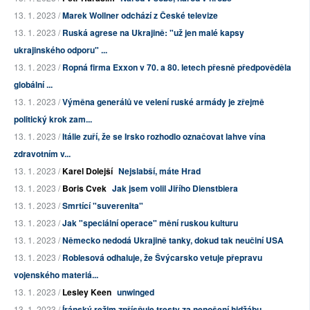
13. 1. 2023 /
Marek Wollner odchází z České televize
13. 1. 2023 /
Ruská agrese na Ukrajině: "už jen malé kapsy
ukrajinského odporu" ...
13. 1. 2023 /
Ropná firma Exxon v 70. a 80. letech přesně předpověděla
globální ...
13. 1. 2023 /
Výměna generálů ve velení ruské armády je zřejmě
politický krok zam...
13. 1. 2023 /
Itálie zuří, že se Irsko rozhodlo označovat lahve vína
zdravotním v...
13. 1. 2023 /
Karel Dolejší
Nejslabší, máte Hrad
13. 1. 2023 /
Boris Cvek
Jak jsem volil Jiřího Dienstbiera
13. 1. 2023 /
Smrtící "suverenita"
13. 1. 2023 /
Jak "speciální operace" mění ruskou kulturu
13. 1. 2023 /
Německo nedodá Ukrajině tanky, dokud tak neučiní USA
13. 1. 2023 /
Roblesová odhaluje, že Švýcarsko vetuje přepravu
vojenského materiá...
13. 1. 2023 /
Lesley Keen
unwinged
13. 1. 2023 /
Íránský režim zpřísňuje tresty za nenošení hidžábu