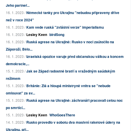
Jeho partneř...
16. 1. 2023 /
Německé tanky pro Ukrajinu "nebudou připraveny dříve
než v roce 2024"
16. 1. 2023 /
Kam vede ruská "zvláštní verze" imperialismu
16. 1. 2023 /
Lesley Keen
birdSong
16. 1. 2023 /
Ruská agrese na Ukrajině: Rusko v noci zaútočilo na
Záporoží; Bělo...
16. 1. 2023 /
Izraelská opozice varuje před občanskou válkou a koncem
demokracie,...
15. 1. 2023 /
Jak se Západ radostně bratří s vražedným saúdským
režimem
15. 1. 2023 /
Británie: Zlá a hloupá ministryně vnitra se "nebude
omlouvat" za sv...
15. 1. 2023 /
Ruská agrese na Ukrajině: záchranáři pracovali celou noc
po smrtící...
15. 1. 2023 /
Lesley Keen
WhoGoesThere
14. 1. 2023 /
Rusko provedlo v sobotu dva masivní raketové údery na
Ukrajinu, při...