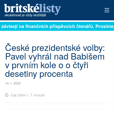
 závisejí na finančních příspěvcích čtenářů. Prosíme, 
PŘIHLÁSIT
AKTUÁLNÍ VYDÁNÍ
České prezidentské volby:
ARCHIV
Pavel vyhrál nad Babišem
v prvním kole o o čtyři
ROZHOVORY
desetiny procenta
TÉMATA
14. 1. 2023
NEJČTENĚJŠÍ ZA 7 DNÍ
čas čtení < 1 minuta
AUTOŘI
PŘÍSPĚVKY NA PROVOZ