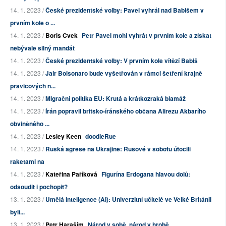
14. 1. 2023 /
České prezidentské volby: Pavel vyhrál nad Babišem v
prvním kole o ...
14. 1. 2023 /
Boris Cvek
Petr Pavel mohl vyhrát v prvním kole a získat
nebývale silný mandát
14. 1. 2023 /
České prezidentské volby: V prvním kole vítězí Babiš
14. 1. 2023 /
Jair Bolsonaro bude vyšetřován v rámci šetření krajně
pravicových n...
14. 1. 2023 /
Migrační politika EU: Krutá a krátkozraká blamáž
14. 1. 2023 /
Írán popravil britsko-íránského občana Alirezu Akbarího
obviněného ...
14. 1. 2023 /
Lesley Keen
doodleRue
14. 1. 2023 /
Ruská agrese na Ukrajině: Rusové v sobotu útočili
raketami na
14. 1. 2023 /
Kateřina Paříková
Figurína Erdogana hlavou dolů:
odsoudit i pochopit?
13. 1. 2023 /
Umělá inteligence (AI): Univerzitní učitelé ve Velké Británii
byli...
13. 1. 2023 /
Petr Haraším
Národ v sobě, národ v hrobě