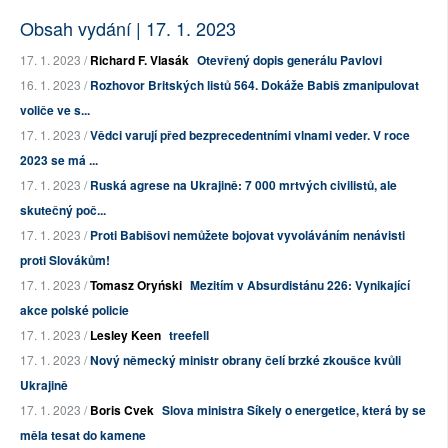
Obsah vydání | 17. 1. 2023
17. 1. 2023 /
Richard F. Vlasák
Otevřený dopis generálu Pavlovi
16. 1. 2023 /
Rozhovor Britských listů 564. Dokáže Babiš zmanipulovat
voliče ve s...
17. 1. 2023 /
Vědci varují před bezprecedentními vlnami veder. V roce
2023 se má ...
17. 1. 2023 /
Ruská agrese na Ukrajině: 7 000 mrtvých civilistů, ale
skutečný poč...
17. 1. 2023 /
Proti Babišovi nemůžete bojovat vyvoláváním nenávisti
proti Slovákům!
17. 1. 2023 /
Tomasz Oryński
Mezitím v Absurdistánu 226: Vynikající
akce polské policie
17. 1. 2023 /
Lesley Keen
treefell
17. 1. 2023 /
Nový německý ministr obrany čelí brzké zkoušce kvůli
Ukrajině
17. 1. 2023 /
Boris Cvek
Slova ministra Síkely o energetice, která by se
měla tesat do kamene