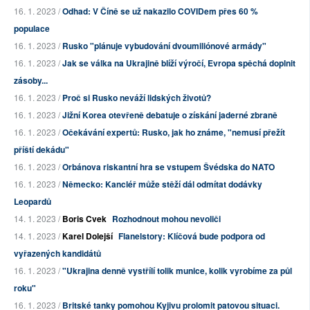
16. 1. 2023 /
Odhad: V Číně se už nakazilo COVIDem přes 60 %
populace
16. 1. 2023 /
Rusko "plánuje vybudování dvoumiliónové armády"
16. 1. 2023 /
Jak se válka na Ukrajině blíží výročí, Evropa spěchá doplnit
zásoby...
16. 1. 2023 /
Proč si Rusko neváží lidských životů?
16. 1. 2023 /
Jižní Korea otevřeně debatuje o získání jaderné zbraně
16. 1. 2023 /
Očekávání expertů: Rusko, jak ho známe, "nemusí přežít
příští dekádu"
16. 1. 2023 /
Orbánova riskantní hra se vstupem Švédska do NATO
16. 1. 2023 /
Německo: Kancléř může stěží dál odmítat dodávky
Leopardů
14. 1. 2023 /
Boris Cvek
Rozhodnout mohou nevoliči
14. 1. 2023 /
Karel Dolejší
Flanelstory: Klíčová bude podpora od
vyřazených kandidátů
16. 1. 2023 /
"Ukrajina denně vystřílí tolik munice, kolik vyrobíme za půl
roku"
16. 1. 2023 /
Britské tanky pomohou Kyjivu prolomit patovou situaci.