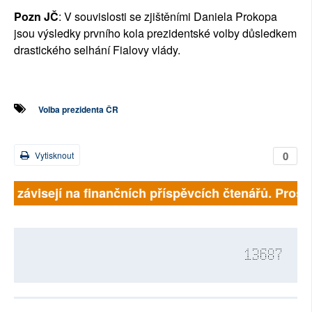
Pozn JČ
: V souvislosti se zjištěními Daniela Prokopa
jsou výsledky prvního kola prezidentské volby důsledkem
drastického selhání Fialovy vlády.
Volba prezidenta ČR
0
Vytisknout
ně závisejí na finančních příspěvcích čtenářů. Prosím
13687