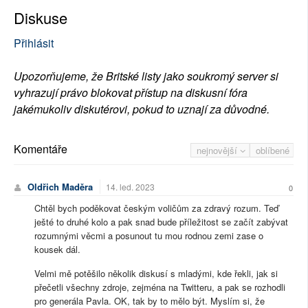
Diskuse
Přihlásit
Upozorňujeme, že Britské listy jako soukromý server si
vyhrazují právo blokovat přístup na diskusní fóra
jakémukoliv diskutérovi, pokud to uznají za důvodné.
Komentáře
nejnovější
oblíbené
Oldřich Maděra
14. led. 2023
0
Chtěl bych poděkovat českým voličům za zdravý rozum. Teď
ješté to druhé kolo a pak snad bude příležitost se začít zabývat
rozumnými věcmi a posunout tu mou rodnou zemi zase o
kousek dál.
Velmi mě potěšilo několik diskusí s mladými, kde řekli, jak si
přečetli všechny zdroje, zejména na Twitteru, a pak se rozhodli
pro generála Pavla. OK, tak by to mělo být. Myslím si, že