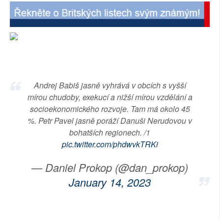
SOCIÁLNÍ SÍTĚ
RUBRIKY
PLNÁ VERZE STRÁNEK
Andrej Babiš jasně vyhrává v obcích s vyšší
mírou chudoby, exekucí a nižší mírou vzdělání a
socioekonomického rozvoje. Tam má okolo 45
%. Petr Pavel jasně poráží Danuši Nerudovou v
bohatších regionech. /1
pic.twitter.com/phdwvkTRKi
— Daniel Prokop (@dan_prokop)
January 14, 2023