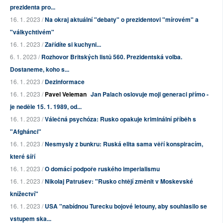
prezidenta pro...
16. 1. 2023 /
Na okraj aktuální "debaty" o prezidentovi "mírovém" a
"válkychtivém"
16. 1. 2023 /
Zařídíte si kuchyni...
6. 1. 2023 /
Rozhovor Britských listů 560. Prezidentská volba.
Dostaneme, koho s...
16. 1. 2023 /
Dezinformace
16. 1. 2023 /
Pavel Veleman
Jan Palach oslovuje moji generaci přímo -
je neděle 15. 1. 1989, od...
16. 1. 2023 /
Válečná psychóza: Rusko opakuje kriminální příběh s
"Afghánci"
16. 1. 2023 /
Nesmysly z bunkru: Ruská elita sama věří konspiracím,
které šíří
16. 1. 2023 /
O domácí podpoře ruského imperialismu
16. 1. 2023 /
Nikolaj Patrušev: "Rusko chtějí změnit v Moskevské
knížectví"
16. 1. 2023 /
USA "nabídnou Turecku bojové letouny, aby souhlasilo se
vstupem ska...