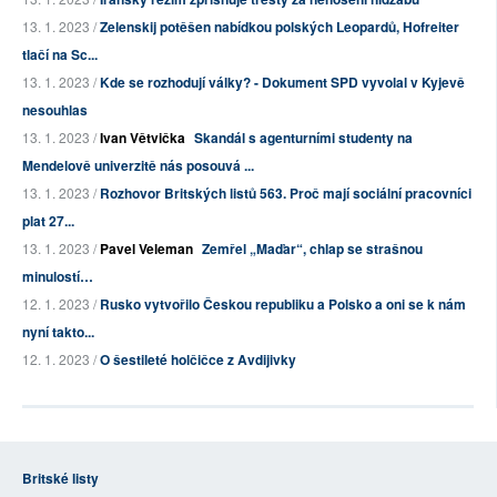
13. 1. 2023 /
Zelenskij potěšen nabídkou polských Leopardů, Hofreiter
tlačí na Sc...
13. 1. 2023 /
Kde se rozhodují války? - Dokument SPD vyvolal v Kyjevě
nesouhlas
13. 1. 2023 /
Ivan Větvička
Skandál s agenturními studenty na
Mendelově univerzitě nás posouvá ...
13. 1. 2023 /
Rozhovor Britských listů 563. Proč mají sociální pracovníci
plat 27...
13. 1. 2023 /
Pavel Veleman
Zemřel „Maďar“, chlap se strašnou
minulostí…
12. 1. 2023 /
Rusko vytvořilo Českou republiku a Polsko a oni se k nám
nyní takto...
12. 1. 2023 /
O šestileté holčičce z Avdijivky
Britské listy