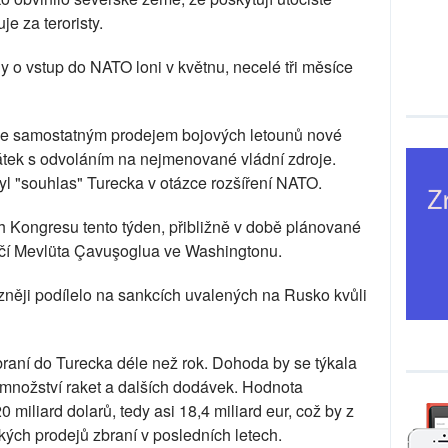
e za teroristy.
 o vstup do NATO loni v květnu, necelé tři měsíce
e samostatným prodejem bojových letounů nové
átek s odvoláním na nejmenované vládní zdroje.
 "souhlas" Turecka v otázce rozšíření NATO.
h Kongresu tento týden, přibližně v době plánované
ičí Mevlüta Çavuşoglua ve Washingtonu.
zněji podílelo na sankcích uvalených na Rusko kvůli
raní do Turecka déle než rok. Dohoda by se týkala
 množství raket a dalších dodávek. Hodnota
miliard dolarů, tedy asi 18,4 miliard eur, což by z
kých prodejů zbraní v posledních letech.