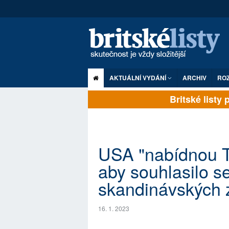
AKTUÁLNÍ VYDÁNÍ
ARCHIV
RO
Britské listy pl
USA "nabídnou T
aby souhlasilo s
skandinávských
16. 1. 2023