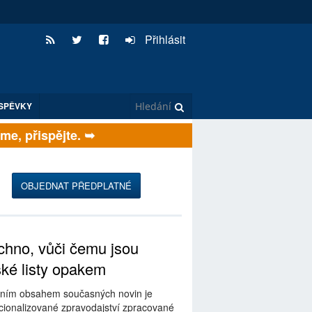
Přihlásit
SPĚVKY
, přispějte. ➥
OBJEDNAT PŘEDPLATNÉ
hno, vůči čemu jsou
ské listy opakem
ním obsahem současných novin je
ionalizované zpravodajství zpracované