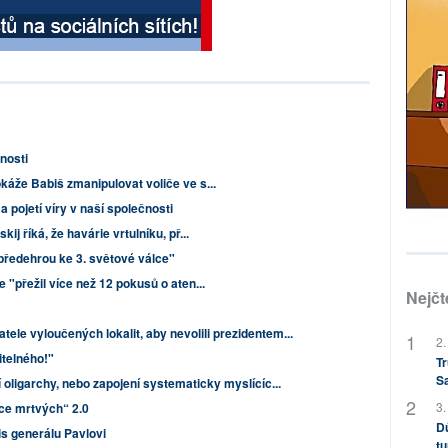
nosti
káže Babiš zmanipulovat voliče ve s...
 pojetí víry v naší společnosti
j říká, že havárie vrtulníku, př...
předehrou ke 3. světové válce"
 "přežil více než 12 pokusů o aten...
Nejčt
tele vyloučených lokalit, aby nevolili prezidentem...
2.
telného!"
Tr
S
 oligarchy, nebo zapojení systematicky myslícíc...
3.
íce mrtvých“ 2.0
Dů
s generálu Pavlovi
tu