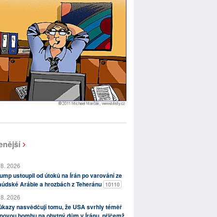
enější
 8. 2026
ump ustoupil od útoků na Írán po varování ze
aúdské Arábie a hrozbách z Teheránu
10110
 8. 2026
kazy nasvědčují tomu, že USA svrhly téměř
novou bombu na obytný dům v Íránu, přičemž