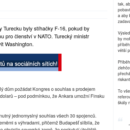
tak, a
pobavi
a aby 
zadava
by Turecku byly stíhačky F-16, pokud by
Výsled
u pro členství v NATO. Turecký ministr
by moh
vit Washington.
příběh
větší 
Příběh
zlehčo
přechá
riskant
Bílý dům požádat Kongres o souhlas s prodejem
To vše
d dolarů – pod podmínkou, že Ankara umožní Finsku
refero
škály 
 nutný jednomyslný souhlas všech 30 spojenců.
eměmi s výhradami, přičemž Budapešť slíbila, že
o obvinilo severské země, že poskytují útočiště