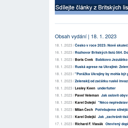
Obsah vydání | 18. 1. 2023
18. 1. 2023 /
Česko v roce 2023: Nové skuteč
16. 1. 2023 /
Rozhovor Britských listů 564. Do
18. 1. 2023 /
Boris Cvek
Babišovo Jezulátko a
18. 1. 2023 /
Ruská agrese na Ukrajině: Zelenski
18. 1. 2023 /
"Porážka Ukrajiny by mohla být 
18. 1. 2023 /
Zelenskij od začátku ruské invaze
18. 1. 2023 /
Lesley Keen
underfutter
18. 1. 2023 /
Pavel Veleman
Jak oslovit obyva
18. 1. 2023 /
Karel Dolejší
"Něco nepředstavi
18. 1. 2023 /
Milan Čech
Potřebujeme silnější
18. 1. 2023 /
Karel Dolejší
Jak „zachránit tis
17. 1. 2023 /
Richard F. Vlasák
Otevřený dopi