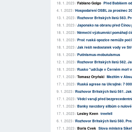
18. 1. 2023 /
Fabiano Golgo
Před Babišem odm
4. 1. 2023 /
Hospodaření OSBL za prosinec 2
13. 1. 2023 /
Rozhovor Britských listů 563. Pro
18. 1. 2023 /
Japonsko na obranu před Čínou 
18. 1. 2023 /
Němečtí výzkumníci pomáhají č
18. 1. 2023 /
Proč ruská opozice nemůže počí
18. 1. 2023 /
Jak řešit nedostatek vody ve Stř
18. 1. 2023 /
Putinismus-mobutuismus
12. 1. 2023 /
Rozhovor Britských listů 562. Ja
18. 1. 2023 /
Rusko "udržuje v Černém moři ve
17. 1. 2023 /
Tomasz Oryński
Mezitím v Absur
17. 1. 2023 /
Ruská agrese na Ukrajině: 7 000 
9. 1. 2023 /
Rozhovor Britských listů 561. Jak
17. 1. 2023 /
Vědci varují před bezprecedentní
17. 1. 2023 /
Banky navzdory slibům o nulové s
17. 1. 2023 /
Lesley Keen
treefell
6. 1. 2023 /
Rozhovor Britských listů 560. Pre
17. 1. 2023 /
Boris Cvek
Slova ministra Síke