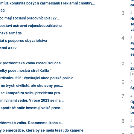
ítla komunita bosých karmelitánů i reklamní choutky...
za
022
4.
č mají sociální pracovníci plat 27...
No
Te
postaví ostrovní vojenskou základnu
vá
ínské armádě
2.
tat s podporou obyvatelstva
P
ední Asii?
za
s
5.
k prezidentská volba zrcadlí součas...
Zá
lký počet nosičů střel Kalibr"
4
distánu 226: Vynikající akce polské policie
3.
mrtvých civilistů, ale skutečný poč...
S
 se kampaň za volbu prezidenta pro...
4.
mi vlnami veder. V roce 2023 se má ...
Op
Am
potřebě stále investují velké prost...
i
4.
zidentská volba. Dostaneme, koho s...
In
ly o energetice, která by se měla tesat do kamene