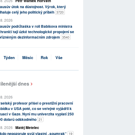
 8. 2026
Petr Waniek Horváth
ausův útok na důstojnost. Výrok, který
haluje celý jeho politický příběh
3720
 8. 2026
ausův podržtaška v roli Babišova ministra
hraničí tají úzké technologické propojení se
přízněným dezinformačním zdrojem
3540
Týden
Měsíc
Rok
Vše
ílenější dnes
 8. 2026
raelský profesor přišel o prestižní pracovní
bídku v USA poté, co se veřejně vyjádřil k
tuaci v Gaze. Nyní mu univerzita vyplatí 250
00 dolarů odškodného
21
 8. 2026
Matěj Metelec
kdo nepozoruje svůj vlastní „soumrak“
19