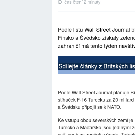
čas čtení 2 minuty
Podle listu Wall Street Journal 
Finsko a Švédsko získaly zeleno
zahraničí má tento týden navští
Podle Wall Street Journal plánuje 
stíhaček F-16 Turecku za 20 miliar
a Švédsku připojit se k NATO.
Ke vstupu obou severských zemí je
Turecko a Maďarsko jsou jedinými z
svůj souhlas zpečetí v únoru. Tureck