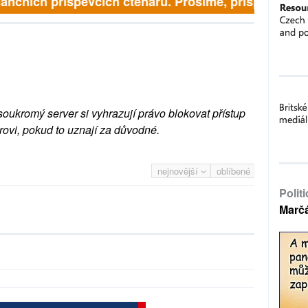
inančních příspěvcích čtenářů. Prosíme, přispějte. ➥
soukromý server si vyhrazují právo blokovat přístup
rovi, pokud to uznají za důvodné.
nejnovější
oblíbené
Polit
Marč