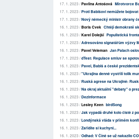
17. 1. 2023 /
Pavlína Antošová
Mírotvorce B
17. 1. 2023 /
Proti Babišovi nemůžete bojovat
17. 1. 2023 /
Nový německý ministr obrany čel
16. 1. 2023 /
Boris Cvek
Chtějí demokraté sk
16. 1. 2023 /
Karel Dolejší
Populistická fron
17. 1. 2023 /
Adresováno signatářům výzvy Mí
16. 1. 2023 /
Pavel Veleman
Jan Palach oslovu
17. 1. 2023 /
dTest: Regulace smluv se spot
16. 1. 2023 /
Pavel, Babiš a české prezidentské
16. 1. 2023 /
"Ukrajina denně vystřílí tolik mu
16. 1. 2023 /
Ruská agrese na Ukrajině: Rusko 
16. 1. 2023 /
Na okraj aktuální "debaty" o pr
16. 1. 2023 /
Dezinformace
16. 1. 2023 /
Lesley Keen
birdSong
16. 1. 2023 /
Jak vypadá druhé kolo čistě z po
16. 1. 2023 /
Londýnská vláda v přímém konfl
16. 1. 2023 /
Zařídíte si kuchyni...
16. 1. 2023 /
Odhad: V Číně se už nakazilo C