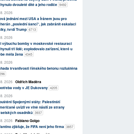
hynulo dvouleté dítě a jeho rodiče
9492
 8. 2026
vá jednání mezi USA a Íránem jsou pro
herán „poslední šancí“, jak zabránit eskalaci
lky, tvrdí Trump
6713
 8. 2026
ři výbuchu bomby v moskevské restauraci
hynuli tři lidé; explodovalo zařízení, které u
ebe měla žena
4345
 8. 2026
hada trvanlivosti římského betonu rozluštěna
296
 8. 2026
Oldřich Maděra
potřeba vody v JE Dukovany
4205
 8. 2026
uštěni Spojenými státy: Palestinští
eričané uvízli ve vlně násilí ze strany
zraelských osadníků
3937
 8. 2026
Fabiano Golgo
fantino zjišťuje, že FIFA není jeho firma
3857