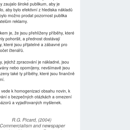
by zaujalo široké publikum, aby je
lo, aby bylo efektivní z hlediska nákladů
bylo možno prodat pozornost publika
telům reklamy.
kem je, že jsou přehlíženy příběhy, které
ly pohoršit, a přednost dostávají
y, které jsou přijatelné a zábavné pro
počet čtenářů.
y, jejichž zpracování je nákladné, jsou
vány nebo opomíjeny, nevšímavě jsou
zeny také ty příběhy, které jsou finančně
ní.
 vede k homogenizaci obsahu novin, k
vání o bezpečných otázkách a omezení
názorů a vyjadřovaných myšlenek.
R.G. Picard, (2004)
“Commercialism and newspaper