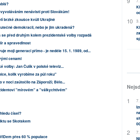
7.
abiš?
Kl
 vyvoláváním nenávisti proti Slovákům!
od
í brzké zkoušce kvůli Ukrajině
3.
utečně demokracii, nebo je jim ukradená?
Kl
za
ta se před druhým kolem prezidentské volby rozpadá
s
r a spravedlnost
je moji generaci přímo - je neděle 15. 1. 1989, od...
ovými cenami
 volby: Jan Čulík v polské televiz...
nice, kolik vyrobíme za půl roku"
v noci zaútočilo na Záporoží; Bělo...
Nejsd
ezidentovi "mírovém" a "válkychtivém"
7.
Iz
na
hledu čísel?
si
iktu se Skotskem
0
7.
OVIDem přes 60 % populace
Ni