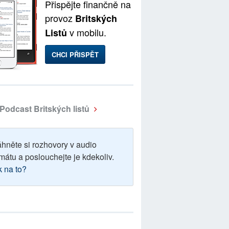
Přispějte finančně na
provoz
Britských
v mobilu.
Listů
CHCI PŘISPĚT
Podcast Britských listů
áhněte si rozhovory v audio
mátu a poslouchejte je kdekoliv.
k na to?