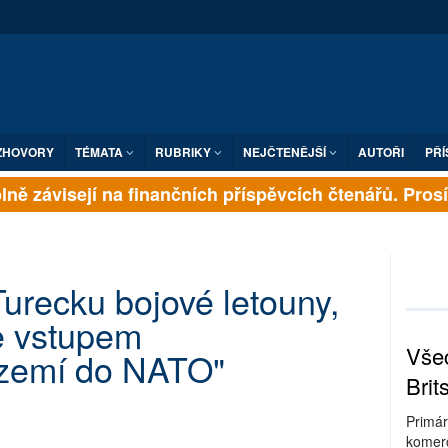
ZHOVORY
TÉMATA
RUBRIKY
NEJČTENĚJŠÍ
AUTOŘI
PŘÍ
ně závisejí na finančních příspěvcích čtenářů. Prosíme
urecku bojové letouny,
e vstupem
Všec
 zemí do NATO"
Brit
Primár
komerc