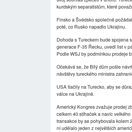
kurdským separatistům, které považuj
Finsko a Švédsko společně požádaly
poté, co Rusko napadlo Ukrajinu.
Dohoda s Tureckem bude spojena s
generace F-35 Řecku, uvedl list v p
Podle WSJ by podmínkou prodeje byl
Očekává se, že Bílý dům pošle návr
návštěvy tureckého ministra zahran
USA tlačily na Turecko, aby se důra
válce na Ukrajině.
Americký Kongres zvažuje prodej zb
celkem 40 stíhaček a navíc velkého
transakce by se pohybovala kolem 20 
ní udělalo jeden z největších americ