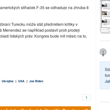
 amerických stíhaček F-35 se odhaduje na zhruba 8
 zbraní Turecku může stát předmětem kritiky v
 Menendez se například postavil proti prodeji
oblasti lidských práv. Kongres bude mít měsíc na to,
St
for
Ja
|
Ukrajina
|
USA
|
Joe Biden
1