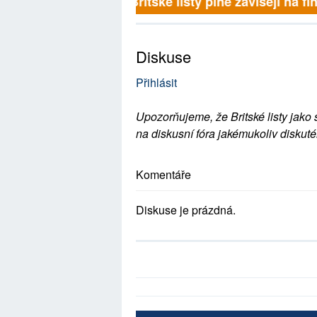
Britské listy plně závisejí na f
Diskuse
Přihlásit
Upozorňujeme, že Britské listy jako 
na diskusní fóra jakémukoliv diskuté
Komentáře
Diskuse je prázdná.