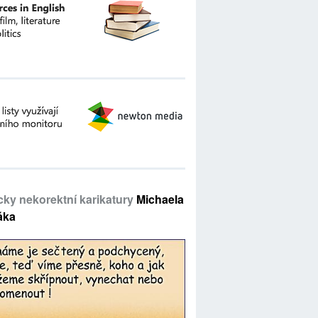
icky nekorektní karikatury
Michaela
áka