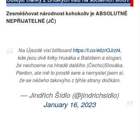
SOCIÁLNÍ SÍTĚ
Zesměšňovat národnost kohokoliv je ABSOLUTNĚ
NEPŘIJATELNÉ (JČ)
RUBRIKY
PLNÁ VERZE STRÁNEK
Na Újezdě visí billboard
https://t.co/46zrOJrzt4
,
kde jsou dvě fotky Husáka s Babišem a slogan,
že nechceme na Hradě dalšího (Čecho)Slováka.
Pardon, ale mě to prostě sere a nemyslel jsem si,
že se něčeho takovýho z týhle strany dočkám.
— Jindřich Šídlo (@jindrichsidlo)
January 16, 2023