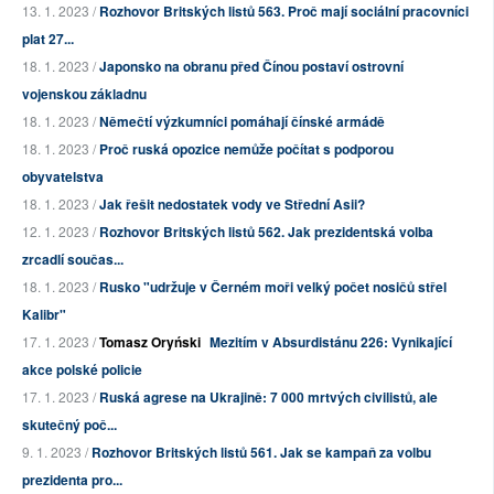
13. 1. 2023 /
Rozhovor Britských listů 563. Proč mají sociální pracovníci
plat 27...
18. 1. 2023 /
Japonsko na obranu před Čínou postaví ostrovní
vojenskou základnu
18. 1. 2023 /
Němečtí výzkumníci pomáhají čínské armádě
18. 1. 2023 /
Proč ruská opozice nemůže počítat s podporou
obyvatelstva
18. 1. 2023 /
Jak řešit nedostatek vody ve Střední Asii?
12. 1. 2023 /
Rozhovor Britských listů 562. Jak prezidentská volba
zrcadlí součas...
18. 1. 2023 /
Rusko "udržuje v Černém moři velký počet nosičů střel
Kalibr"
17. 1. 2023 /
Tomasz Oryński
Mezitím v Absurdistánu 226: Vynikající
akce polské policie
17. 1. 2023 /
Ruská agrese na Ukrajině: 7 000 mrtvých civilistů, ale
skutečný poč...
9. 1. 2023 /
Rozhovor Britských listů 561. Jak se kampaň za volbu
prezidenta pro...