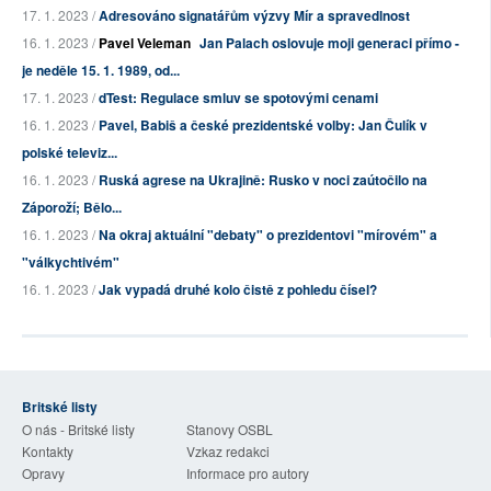
17. 1. 2023 /
Adresováno signatářům výzvy Mír a spravedlnost
16. 1. 2023 /
Pavel Veleman
Jan Palach oslovuje moji generaci přímo -
je neděle 15. 1. 1989, od...
17. 1. 2023 /
dTest: Regulace smluv se spotovými cenami
16. 1. 2023 /
Pavel, Babiš a české prezidentské volby: Jan Čulík v
polské televiz...
16. 1. 2023 /
Ruská agrese na Ukrajině: Rusko v noci zaútočilo na
Záporoží; Bělo...
16. 1. 2023 /
Na okraj aktuální "debaty" o prezidentovi "mírovém" a
"válkychtivém"
16. 1. 2023 /
Jak vypadá druhé kolo čistě z pohledu čísel?
Britské listy
O nás - Britské listy
Stanovy OSBL
Kontakty
Vzkaz redakci
Opravy
Informace pro autory