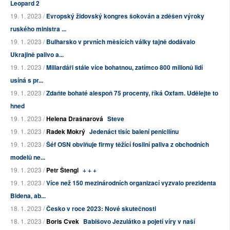
Leopard 2
19. 1. 2023 /
Evropský židovský kongres šokován a zděšen výroky
ruského ministra ...
19. 1. 2023 /
Bulharsko v prvních měsících války tajně dodávalo
Ukrajině palivo a...
19. 1. 2023 /
Miliardáři stále více bohatnou, zatímco 800 milionů lidí
usíná s pr...
19. 1. 2023 /
Zdaňte bohaté alespoň 75 procenty, říká Oxfam. Udělejte to
hned
19. 1. 2023 /
Helena Drašnarová
Steve
19. 1. 2023 /
Radek Mokrý
Jedenáct tisíc balení penicilínu
19. 1. 2023 /
Šéf OSN obviňuje firmy těžící fosilní paliva z obchodních
modelů ne...
19. 1. 2023 /
Petr Štengl
+ + +
19. 1. 2023 /
Více než 150 mezinárodních organizací vyzvalo prezidenta
Bidena, ab...
18. 1. 2023 /
Česko v roce 2023: Nové skutečnosti
18. 1. 2023 /
Boris Cvek
Babišovo Jezulátko a pojetí víry v naší