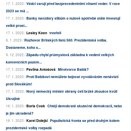
17. 1. 2023 /
Vědci varují před bezprecedentními vlnami veder. V roce
2023 se má ...
17. 1. 2023 /
Banky navzdory slibům o nulové spotřebě stále investují
velké prost...
17. 1. 2023 /
Lesley Keen
treefell
6. 1. 2023 /
Rozhovor Britských listů 560. Prezidentská volba.
Dostaneme, koho s...
9. 12. 2022 /
Západu chybí průmyslová základna k vedení velkých
konvenčních pozem...
17. 1. 2023 /
Pavlína Antošová
Mírotvorce Babiš?
17. 1. 2023 /
Proti Babišovi nemůžete bojovat vyvoláváním nenávisti
proti Slovákům!
17. 1. 2023 /
Nový německý ministr obrany čelí brzké zkoušce kvůli
Ukrajině
16. 1. 2023 /
Boris Cvek
Chtějí demokraté skutečně demokracii, nebo
je jim ukradená?
16. 1. 2023 /
Karel Dolejší
Populistická fronta se před druhým kolem
prezidentské volby rozpadá