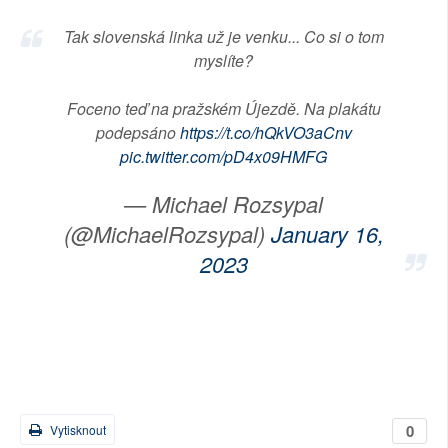
Tak slovenská linka už je venku... Co si o tom
myslíte?
Foceno teď na pražském Újezdě. Na plakátu
podepsáno
https://t.co/hQkVO3aCnv
pic.twitter.com/pD4x09HMFG
— Michael Rozsypal
(@MichaelRozsypal)
January 16,
2023
0
Vytisknout