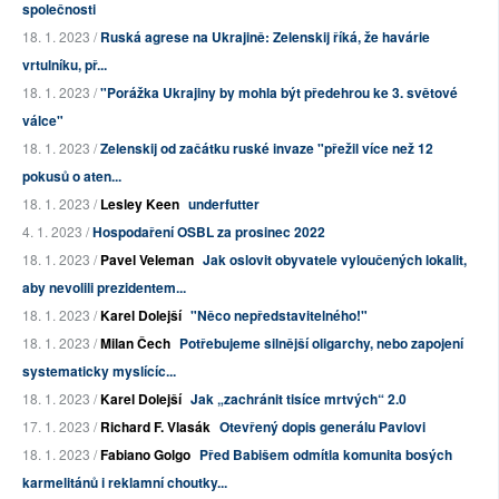
společnosti
18. 1. 2023 /
Ruská agrese na Ukrajině: Zelenskij říká, že havárie
vrtulníku, př...
18. 1. 2023 /
"Porážka Ukrajiny by mohla být předehrou ke 3. světové
válce"
18. 1. 2023 /
Zelenskij od začátku ruské invaze "přežil více než 12
pokusů o aten...
18. 1. 2023 /
Lesley Keen
underfutter
4. 1. 2023 /
Hospodaření OSBL za prosinec 2022
18. 1. 2023 /
Pavel Veleman
Jak oslovit obyvatele vyloučených lokalit,
aby nevolili prezidentem...
18. 1. 2023 /
Karel Dolejší
"Něco nepředstavitelného!"
18. 1. 2023 /
Milan Čech
Potřebujeme silnější oligarchy, nebo zapojení
systematicky myslícíc...
18. 1. 2023 /
Karel Dolejší
Jak „zachránit tisíce mrtvých“ 2.0
17. 1. 2023 /
Richard F. Vlasák
Otevřený dopis generálu Pavlovi
18. 1. 2023 /
Fabiano Golgo
Před Babišem odmítla komunita bosých
karmelitánů i reklamní choutky...