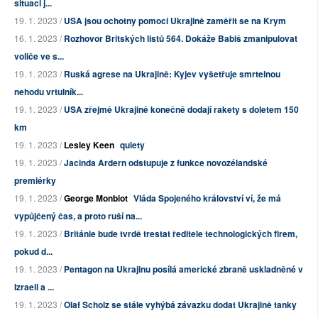
situaci j...
19. 1. 2023 /
USA jsou ochotny pomoci Ukrajině zaměřit se na Krym
16. 1. 2023 /
Rozhovor Britských listů 564. Dokáže Babiš zmanipulovat
voliče ve s...
19. 1. 2023 /
Ruská agrese na Ukrajině: Kyjev vyšetřuje smrtelnou
nehodu vrtulník...
19. 1. 2023 /
USA zřejmě Ukrajině konečně dodají rakety s doletem 150
km
19. 1. 2023 /
Lesley Keen
quiety
19. 1. 2023 /
Jacinda Ardern odstupuje z funkce novozélandské
premiérky
19. 1. 2023 /
George Monbiot
Vláda Spojeného království ví, že má
vypůjčený čas, a proto ruší na...
19. 1. 2023 /
Británie bude tvrdě trestat ředitele technologických firem,
pokud d...
19. 1. 2023 /
Pentagon na Ukrajinu posílá americké zbraně uskladněné v
Izraeli a ...
19. 1. 2023 /
Olaf Scholz se stále vyhýbá závazku dodat Ukrajině tanky