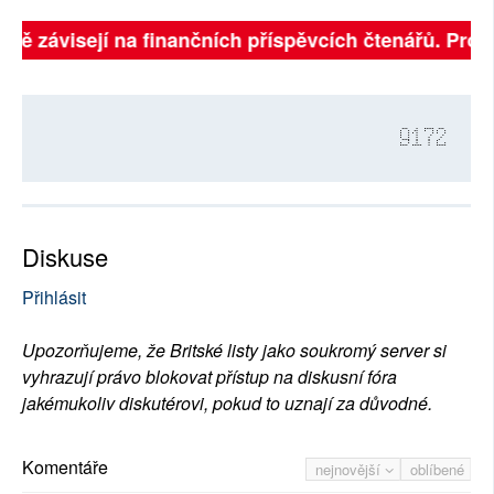
plně závisejí na finančních příspěvcích čtenářů. Prosí
9172
Diskuse
Přihlásit
Upozorňujeme, že Britské listy jako soukromý server si
vyhrazují právo blokovat přístup na diskusní fóra
jakémukoliv diskutérovi, pokud to uznají za důvodné.
Komentáře
nejnovější
oblíbené