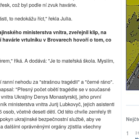
 třesk, což byl podle ní zvuk havárie.
sti, to nedokážu říct," řekla Julia.
nského ministerstva vnitra, zveřejnil klip, na
 havárie vrtulníku v Brovarech hovoří o tom, co
směrem," říká. A dodává: "Je to mateřská škola. Myslím,
 ranní nehodu za "strašnou tragédii" a "černé ráno".
apsal: "Přesný počet obětí tragédie se v současné
r vnitra Ukrajiny Denys Monastyrskij, jeho první
k ministerstva vnitra Jurij Lubkovyč, jejich asistenti
osob, včetně deseti dětí. Od této chvíle zemřely tři
m pokyn ukrajinské bezpečnostní službě, aby ve
Nejčt
y a dalšími oprávněnými orgány zjistila všechny
31