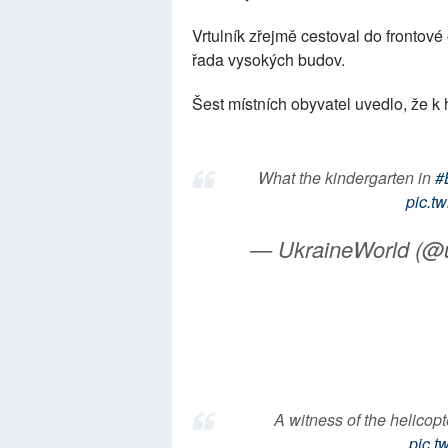
Vrtulník zřejmě cestoval do frontové 
řada vysokých budov.
Šest místních obyvatel uvedlo, že k 
What the kindergarten in
#
pic.t
— UkraineWorld (@
A witness of the helicop
pic.t