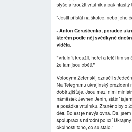
slyšela kroužit vrtulník a pak hlasitý
"Jestli přistál na školce, nebo jeho čá
- Anton Geraščenko, poradce ukraji
kterém podle něj svědkyně dnešní
viděla.
"Vrtulník kroužil, hořel a letěl tím 
že tam jsou oběti."
Volodymr Zelenskij označil středeční
Na Telegramu ukrajinský prezident n
době zjišťuje. Jsou mezi nimi minist
náměstek Jevhen Jenin, státní tajemní
a posádka vrtulníku. Zraněno bylo 25 
děti. Bolest je nevýslovná. Dal jse
spolupráci s národní policií Ukrajin
okolnosti toho, co se stalo."