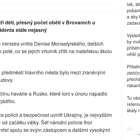
tak, a
pobavi
a aby 
 tři děti, přesný počet obětí v Brovarech u
zadava
identa stále nejasný
Výsled
by moh
 ministra vnitra Denise Monastyrského, dalších
příběh
 poté, co se jejich vrtulník zřítil na mateřskou školu
větší 
Příběh
na předměstí hlavního města bylo mezi zraněnými
zlehčo
přechá
budovy.
riskant
inu havárie a Rusko, které loni v únoru napadlo
To vše
jádřilo.
refero
škály 
a policii a bezpečnost uvnitř Ukrajiny, je nejvyšším
od začátku války. Šéf národní policie Ihor
mřel spolu se svým zástupcem a dalšími vysokými