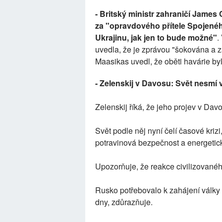
- Britský ministr zahraničí James
za "opravdového přítele Spojeného
Ukrajinu, jak jen to bude možné"
.
uvedla, že je zprávou "šokována a 
Maasikas uvedl, že oběti havárie byly
- Zelenskij v Davosu: Svět nesmí 
Zelenskij říká, že jeho projev v Dav
Svět podle něj nyní čelí časové krizi,
potravinová bezpečnost a energetick
Upozorňuje, že reakce civilizovaného
Rusko potřebovalo k zahájení války 
dny, zdůrazňuje.