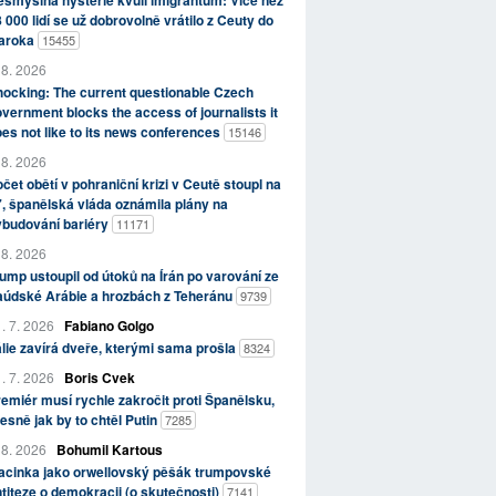
smyslná hysterie kvůli imigrantům: Více než
 000 lidí se už dobrovolně vrátilo z Ceuty do
aroka
15455
 8. 2026
ocking: The current questionable Czech
vernment blocks the access of journalists it
es not like to its news conferences
15146
 8. 2026
čet obětí v pohraniční krizi v Ceutě stoupl na
, španělská vláda oznámila plány na
ybudování bariéry
11171
 8. 2026
ump ustoupil od útoků na Írán po varování ze
aúdské Arábie a hrozbách z Teheránu
9739
. 7. 2026
Fabiano Golgo
álie zavírá dveře, kterými sama prošla
8324
. 7. 2026
Boris Cvek
emiér musí rychle zakročit proti Španělsku,
esně jak by to chtěl Putin
7285
 8. 2026
Bohumil Kartous
acinka jako orwellovský pěšák trumpovské
titeze o demokracii (o skutečnosti)
7141