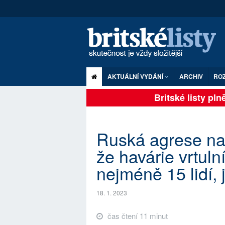
AKTUÁLNÍ VYDÁNÍ
ARCHIV
RO
Britské listy plně 
Ruská agrese na 
že havárie vrtuln
nejméně 15 lidí, 
18. 1. 2023
čas čtení 11 minut