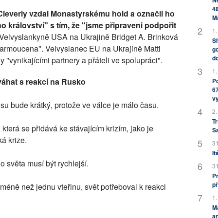
Ne
48
 Cleverly vzdal Monastyrskému hold a označil ho
M
 království" s tím, že "jsme připraveni podpořit
1.
 Velvyslankyně USA na Ukrajině Bridget A. Brinková
Sh
zarmoucena". Velvyslanec EU na Ukrajině Matti
go
do
 "vynikajícími partnery a přáteli ve spolupráci".
1.
váhat s reakcí na Rusko
Po
67
v
osu bude krátký, protože ve válce je málo času.
2.
Tr
 která se přidává ke stávajícím krizím, jako je
S
á krize.
31
It
 světa musí být rychlejší.
31
Pr
př
méně než jednu vteřinu, svět potřeboval k reakci
1.
M
an