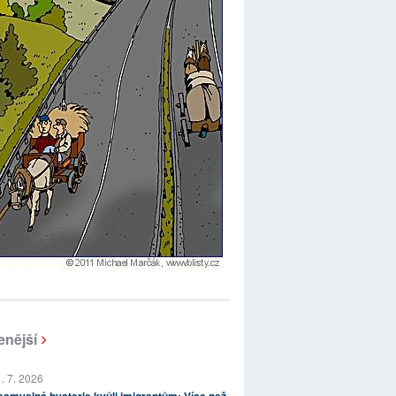
enější
. 7. 2026