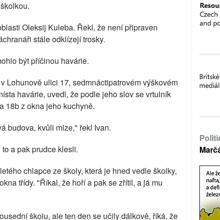
školkou.
oblasti Oleksij Kuleba. Řekl, že není připraven
hranáři stále odklízejí trosky.
mohlo být příčinou havárie.
dlí v Lohunově ulici 17, sedmnáctipatrovém výškovém
a havárie, uvedl, že podle jeho slov se vrtulník
va 18b z okna jeho kuchyně.
á budova, kvůli mlze," řekl Ivan.
Polit
i to a pak prudce klesli.
Marč
etého chlapce ze školy, která je hned vedle školky,
okna třídy. "Říkal, že hoří a pak se zřítil, a já mu
sousední školu, ale ten den se učily dálkově, říká, že