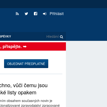
Přihlásit
SPĚVKY
řispějte. ➥
OBJEDNAT PŘEDPLATNÉ
hno, vůči čemu jsou
ské listy opakem
ním obsahem současných novin je
ionalizované zpravodajství zpracované