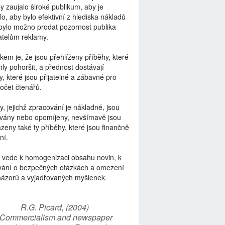
by zaujalo široké publikum, aby je
lo, aby bylo efektivní z hlediska nákladů
bylo možno prodat pozornost publika
telům reklamy.
kem je, že jsou přehlíženy příběhy, které
ly pohoršit, a přednost dostávají
y, které jsou přijatelné a zábavné pro
počet čtenářů.
y, jejichž zpracování je nákladné, jsou
vány nebo opomíjeny, nevšímavě jsou
zeny také ty příběhy, které jsou finančně
ní.
 vede k homogenizaci obsahu novin, k
vání o bezpečných otázkách a omezení
názorů a vyjadřovaných myšlenek.
R.G. Picard, (2004)
“Commercialism and newspaper