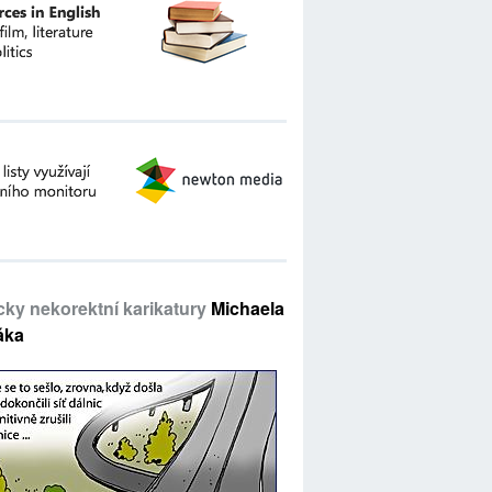
icky nekorektní karikatury
Michaela
áka