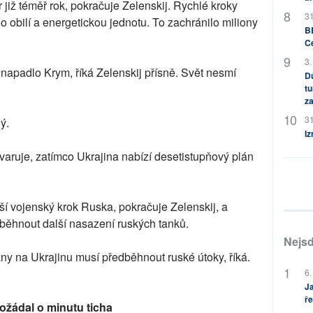
r již téměř rok, pokračuje Zelenskij. Rychlé kroky
31
o obilí a energetickou jednotu. To zachránilo miliony
BB
C
3.
napadlo Krym, říká Zelenskij přísně. Svět nesmí
Dů
tu
za
31
ý.
Iz
 varuje, zatímco Ukrajina nabízí desetistupňový plán
í vojenský krok Ruska, pokračuje Zelenskij, a
ěhnout další nasazení ruských tanků.
Nejsd
y na Ukrajinu musí předběhnout ruské útoky, říká.
6.
Ja
ře
požádal o minutu ticha