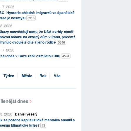
. 7. 2026
C: Hysterie ohledně imigrantů ve španělské
eutě je nesmysl
5915
 8. 2026
kazy nasvědčují tomu, že USA svrhly téměř
novou bombu na obytný dům v Íránu, přičemž
hynulo dvouleté dítě a jeho rodiče
5846
. 7. 2026
rael dnes v Gaze zabil osmiletou Ritu
4594
Týden
Měsíc
Rok
Vše
ílenější dnes
 8. 2026
Daniel Veselý
k se pozdně kapitalistická mentalita snoubí s
šením klimatické krize?
43