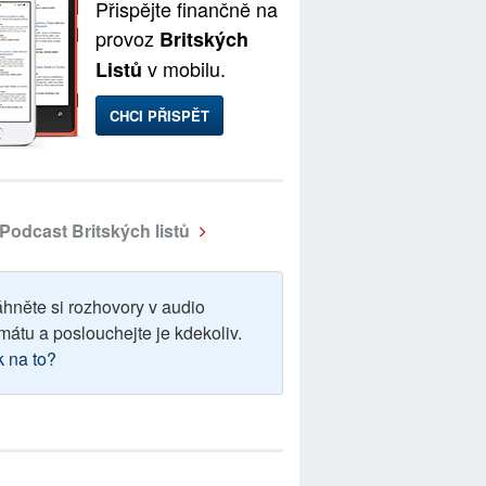
Přispějte finančně na
provoz
Britských
v mobilu.
Listů
CHCI PŘISPĚT
Podcast Britských listů
áhněte si rozhovory v audio
mátu a poslouchejte je kdekoliv.
k na to?