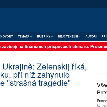
ZHOVORY
TÉMATA
RUBRIKY
NEJČTENĚJŠÍ
AUTOŘI
PŘÍ
závisejí na finančních příspěvcích čtenářů. Prosíme, p
Ukrajině: Zelenskij říká,
íku, při níž zahynulo
je "strašná tragédie"
Všec
Brit
Primár
komerc