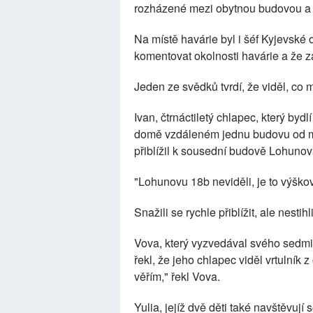
rozházené mezi obytnou budovou a 
Na místě havárie byl i šéf Kyjevské 
komentovat okolnosti havárie a že zác
Jeden ze svědků tvrdí, že viděl, co 
Ivan, čtrnáctiletý chlapec, který by
domě vzdáleném jednu budovu od míst
přiblížil k sousední budově Lohuno
"Lohunovu 18b neviděli, je to výškov
Snažili se rychle přiblížit, ale nestihl
Vova, který vyzvedával svého sedmil
řekl, že jeho chlapec viděl vrtulník z 
věřím," řekl Vova.
Yulia, jejíž dvě děti také navštěvují 