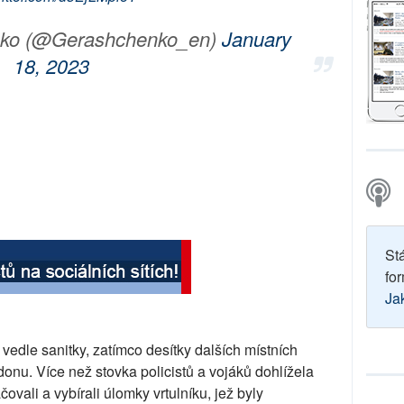
nko (@Gerashchenko_en)
January
18, 2023
St
for
Ja
 vedle sanitky, zatímco desítky dalších místních
donu. Více než stovka policistů a vojáků dohlížela
čovali a vybírali úlomky vrtulníku, jež byly