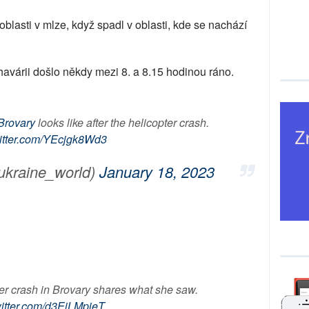
oblasti v mlze, když spadl v oblasti, kde se nachází
havárii došlo někdy mezi 8. a 8.15 hodinou ráno.
Brovary
looks like after the helicopter crash.
witter.com/YEcjgk8Wd3
ukraine_world)
January 18, 2023
ter crash in Brovary shares what she saw.
witter.com/d3EjLMpieT