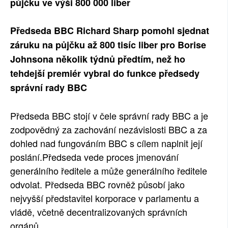
půjčku ve výši 800 000 liber
SOCIÁLNÍ SÍTĚ
Předseda BBC Richard Sharp pomohl sjednat
RUBRIKY
záruku na půjčku až 800 tisíc liber pro Borise
Johnsona několik týdnů předtím, než ho
PLNÁ VERZE STRÁNEK
tehdejší premiér vybral do funkce předsedy
správní rady BBC
Předseda BBC stojí v čele správní rady BBC a je
zodpovědný za zachování nezávislosti BBC a za
dohled nad fungováním BBC s cílem naplnit její
poslání.Předseda vede proces jmenování
generálního ředitele a může generálního ředitele
odvolat. Předseda BBC rovněž působí jako
nejvyšší představitel korporace v parlamentu a
vládě, včetně decentralizovaných správních
orgánů.