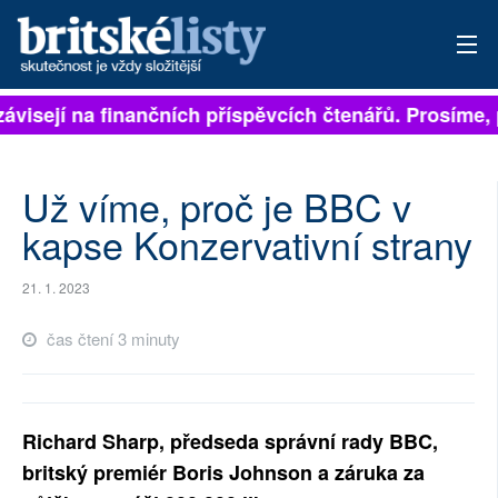
ávisejí na finančních příspěvcích čtenářů. Prosíme, p
PŘIHLÁSIT
AKTUÁLNÍ VYDÁNÍ
Už víme, proč je BBC v
ARCHIV
kapse Konzervativní strany
ROZHOVORY
21. 1. 2023
TÉMATA
čas čtení 3 minuty
NEJČTENĚJŠÍ ZA 7 DNÍ
AUTOŘI
Richard Sharp, předseda správní rady BBC,
britský premiér Boris Johnson a záruka za
PŘÍSPĚVKY NA PROVOZ