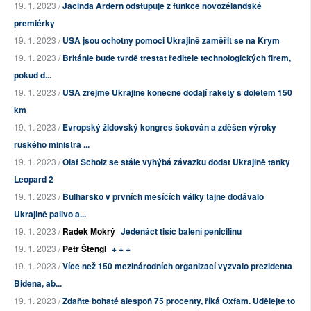
19. 1. 2023 /
Jacinda Ardern odstupuje z funkce novozélandské
premiérky
19. 1. 2023 /
USA jsou ochotny pomoci Ukrajině zaměřit se na Krym
19. 1. 2023 /
Británie bude tvrdě trestat ředitele technologických firem,
pokud d...
19. 1. 2023 /
USA zřejmě Ukrajině konečně dodají rakety s doletem 150
km
19. 1. 2023 /
Evropský židovský kongres šokován a zděšen výroky
ruského ministra ...
19. 1. 2023 /
Olaf Scholz se stále vyhýbá závazku dodat Ukrajině tanky
Leopard 2
19. 1. 2023 /
Bulharsko v prvních měsících války tajně dodávalo
Ukrajině palivo a...
19. 1. 2023 /
Radek Mokrý
Jedenáct tisíc balení penicilínu
19. 1. 2023 /
Petr Štengl
+ + +
19. 1. 2023 /
Více než 150 mezinárodních organizací vyzvalo prezidenta
Bidena, ab...
19. 1. 2023 /
Zdaňte bohaté alespoň 75 procenty, říká Oxfam. Udělejte to