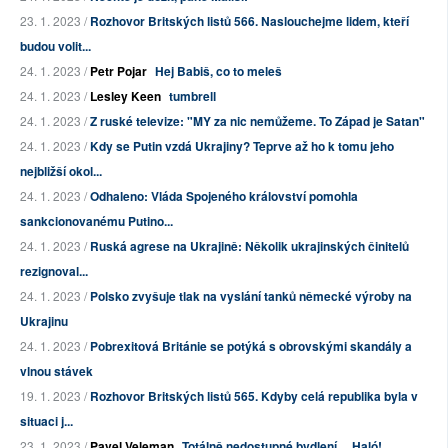
23. 1. 2023 /
Rozhovor Britských listů 566. Naslouchejme lidem, kteří
budou volit...
24. 1. 2023 /
Petr Pojar
Hej Babiš, co to meleš
24. 1. 2023 /
Lesley Keen
tumbrell
24. 1. 2023 /
Z ruské televize: "MY za nic nemůžeme. To Západ je Satan"
24. 1. 2023 /
Kdy se Putin vzdá Ukrajiny? Teprve až ho k tomu jeho
nejbližší okol...
24. 1. 2023 /
Odhaleno: Vláda Spojeného království pomohla
sankcionovanému Putino...
24. 1. 2023 /
Ruská agrese na Ukrajině: Několik ukrajinských činitelů
rezignoval...
24. 1. 2023 /
Polsko zvyšuje tlak na vyslání tanků německé výroby na
Ukrajinu
24. 1. 2023 /
Pobrexitová Británie se potýká s obrovskými skandály a
vlnou stávek
19. 1. 2023 /
Rozhovor Britských listů 565. Kdyby celá republika byla v
situaci j...
23. 1. 2023 /
Pavel Veleman
Totálně nedostupné bydlení….Haló!