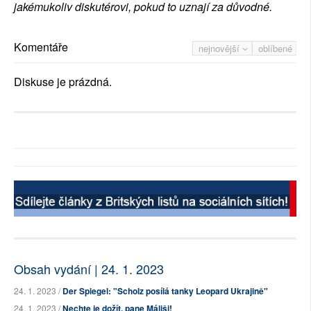
jakémukoliv diskutérovi, pokud to uznají za důvodné.
Komentáře
nejnovější
oblíbené
Diskuse je prázdná.
Obsah vydání | 24. 1. 2023
24. 1. 2023 /
Der Spiegel: "Scholz posílá tanky Leopard Ukrajině"
24. 1. 2023 /
Nechte je dožít, pane Máliši!