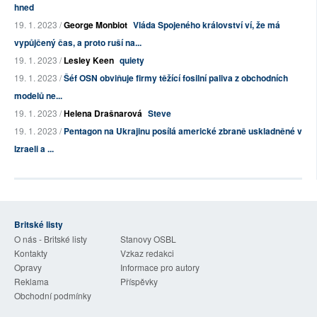
hned
19. 1. 2023 /
George Monbiot
Vláda Spojeného království ví, že má
vypůjčený čas, a proto ruší na...
19. 1. 2023 /
Lesley Keen
quiety
19. 1. 2023 /
Šéf OSN obviňuje firmy těžící fosilní paliva z obchodních
modelů ne...
19. 1. 2023 /
Helena Drašnarová
Steve
19. 1. 2023 /
Pentagon na Ukrajinu posílá americké zbraně uskladněné v
Izraeli a ...
Britské listy
O nás - Britské listy
Stanovy OSBL
Kontakty
Vzkaz redakci
Opravy
Informace pro autory
Reklama
Příspěvky
Obchodní podmínky