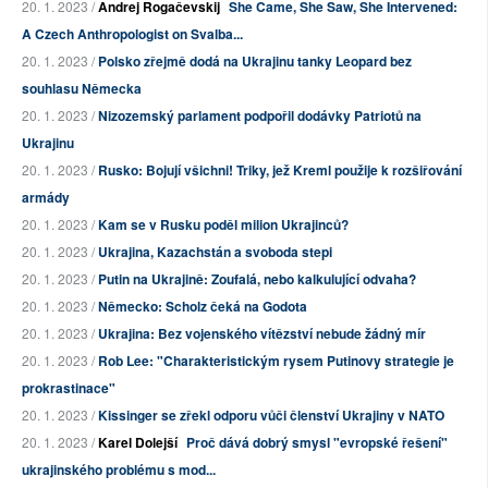
20. 1. 2023 /
Andrej Rogačevskij
She Came, She Saw, She Intervened:
A Czech Anthropologist on Svalba...
20. 1. 2023 /
Polsko zřejmě dodá na Ukrajinu tanky Leopard bez
souhlasu Německa
20. 1. 2023 /
Nizozemský parlament podpořil dodávky Patriotů na
Ukrajinu
20. 1. 2023 /
Rusko: Bojují všichni! Triky, jež Kreml použije k rozšiřování
armády
20. 1. 2023 /
Kam se v Rusku poděl milion Ukrajinců?
20. 1. 2023 /
Ukrajina, Kazachstán a svoboda stepi
20. 1. 2023 /
Putin na Ukrajině: Zoufalá, nebo kalkulující odvaha?
20. 1. 2023 /
Německo: Scholz čeká na Godota
20. 1. 2023 /
Ukrajina: Bez vojenského vítězství nebude žádný mír
20. 1. 2023 /
Rob Lee: "Charakteristickým rysem Putinovy strategie je
prokrastinace"
20. 1. 2023 /
Kissinger se zřekl odporu vůči členství Ukrajiny v NATO
20. 1. 2023 /
Karel Dolejší
Proč dává dobrý smysl "evropské řešení"
ukrajinského problému s mod...