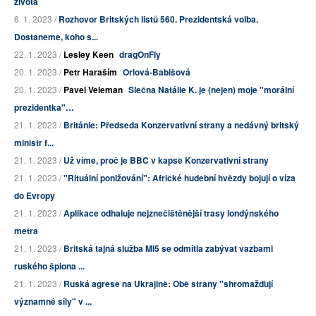
života
6. 1. 2023 /
Rozhovor Britských listů 560. Prezidentská volba.
Dostaneme, koho s...
22. 1. 2023 /
Lesley Keen
dragOnFly
20. 1. 2023 /
Petr Haraším
Orlová-Babišová
20. 1. 2023 /
Pavel Veleman
Slečna Natálie K. je (nejen) moje "morální
prezidentka"…
21. 1. 2023 /
Británie: Předseda Konzervativní strany a nedávný britský
ministr f...
21. 1. 2023 /
Už víme, proč je BBC v kapse Konzervativní strany
21. 1. 2023 /
"Rituální ponižování": Africké hudební hvězdy bojují o víza
do Evropy
21. 1. 2023 /
Aplikace odhaluje nejznečištěnější trasy londýnského
metra
21. 1. 2023 /
Britská tajná služba MI5 se odmítla zabývat vazbami
ruského špiona ...
21. 1. 2023 /
Ruská agrese na Ukrajině: Obě strany "shromažďují
významné síly" v ...