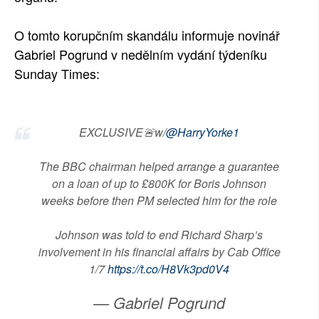
O tomto korupčním skandálu informuje novinář
Gabriel Pogrund v nedělním vydání týdeníku
Sunday Times:
EXCLUSIVE🚨w/
@HarryYorke1
The BBC chairman helped arrange a guarantee
on a loan of up to £800K for Boris Johnson
weeks before then PM selected him for the role
Johnson was told to end Richard Sharp’s
involvement in his financial affairs by Cab Office
1/7
https://t.co/H8Vk3pd0V4
— Gabriel Pogrund