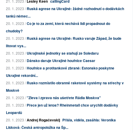
21. 1. 2023 /
Lesley Keen
callingCard
20. 1. 2023 /
Ruská agrese na Ukrajině: žádné rozhodnutí o dodávkách
tanků němec...
20. 1. 2023 /
Co je to za zemi, která nechává lidi propadnout do
chudoby?
20. 1. 2023 /
Ruská agrese na Ukrajině: Rusko varuje Západ, že bude
litovat vys...
20. 1. 2023 /
Ukrajinské jednotky se stahují ze Soledaru
20. 1. 2023 /
Dánsko daruje Ukrajině houfnice Caesar
20. 1. 2023 /
Houfnice a protitankové zbraně: Estonsko poskytne
Ukrajině rekordní...
20. 1. 2023 /
Rusko rozmístilo obranné raketové systémy na střechy v
Moskvě
20. 1. 2023 /
"Zleva i zprava nás ušetřete Rádia Moskva"
20. 1. 2023 /
Přece jen už letos? Rheinmetall chce urychlit dodávky
Leopardů
20. 1. 2023 /
Andrej Rogačevskij
Přišla, viděla, zasáhla: Veronika
Lišková: Česká antropoložka na Šp...