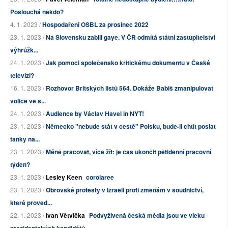
Poslouchá někdo?
4. 1. 2023 /
Hospodaření OSBL za prosinec 2022
23. 1. 2023 /
Na Slovensku zabili gaye. V ČR odmítá státní zastupitelství
výhrůžk...
24. 1. 2023 /
Jak pomoci společensko kritickému dokumentu v České
televizi?
16. 1. 2023 /
Rozhovor Britských listů 564. Dokáže Babiš zmanipulovat
voliče ve s...
24. 1. 2023 /
Audience by Václav Havel in NYT!
23. 1. 2023 /
Německo "nebude stát v cestě" Polsku, bude-li chtít poslat
tanky na...
23. 1. 2023 /
Méně pracovat, více žít: je čas ukončit pětidenní pracovní
týden?
23. 1. 2023 /
Lesley Keen
corolaree
23. 1. 2023 /
Obrovské protesty v Izraeli proti změnám v soudnictví,
které proved...
22. 1. 2023 /
Ivan Větvička
Podvyživená česká média jsou ve vleku