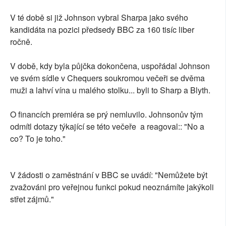
V té době si již Johnson vybral Sharpa jako svého
kandidáta na pozici předsedy BBC za 160 tisíc liber
ročně.
V době, kdy byla půjčka dokončena, uspořádal Johnson
ve svém sídle v Chequers soukromou večeři se dvěma
muži a lahví vína u malého stolku... byli to Sharp a Blyth.
O financích premiéra se prý nemluvilo. Johnsonův tým
odmítl dotazy týkající se této večeře a reagoval:: "No a
co? To je toho."
V žádosti o zaměstnání v BBC se uvádí: "Nemůžete být
zvažováni pro veřejnou funkci pokud neoznámíte jakýkoli
střet zájmů."