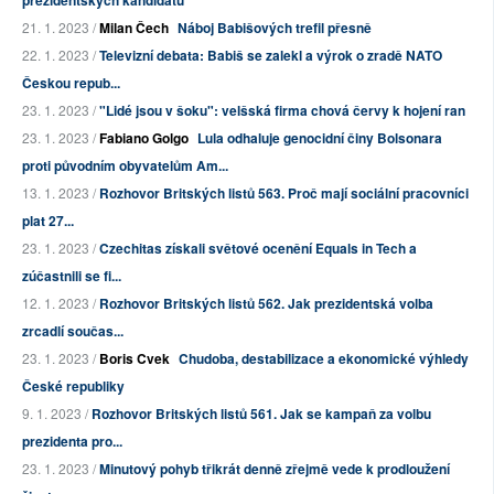
prezidentských kandidátů
21. 1. 2023 /
Milan Čech
Náboj Babišových trefil přesně
22. 1. 2023 /
Televizní debata: Babiš se zalekl a výrok o zradě NATO
Českou repub...
23. 1. 2023 /
"Lidé jsou v šoku": velšská firma chová červy k hojení ran
23. 1. 2023 /
Fabiano Golgo
Lula odhaluje genocidní činy Bolsonara
proti původním obyvatelům Am...
13. 1. 2023 /
Rozhovor Britských listů 563. Proč mají sociální pracovníci
plat 27...
23. 1. 2023 /
Czechitas získali světové ocenění Equals in Tech a
zúčastnili se fi...
12. 1. 2023 /
Rozhovor Britských listů 562. Jak prezidentská volba
zrcadlí součas...
23. 1. 2023 /
Boris Cvek
Chudoba, destabilizace a ekonomické výhledy
České republiky
9. 1. 2023 /
Rozhovor Britských listů 561. Jak se kampaň za volbu
prezidenta pro...
23. 1. 2023 /
Minutový pohyb třikrát denně zřejmě vede k prodloužení