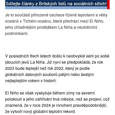
Je to součástí přirozené oscilace řízené teplotami a větry
oceánů v Tichém oceánu, která přechází mezi El Niño,
jeho chladnějším protějškem La Niña a neutrálními
podmínkami.
V posledních třech letech došlo k neobvyklé sérii po sobě
jdoucích jevů La Niña. Již nyní se předpokládá, že rok
2023 bude teplejší než rok 2022, který je podle
globálních datových souborů pátým nebo šestým
nejteplejším rokem v historii.
El Niño se však vyskytuje během zimy na severní
polokouli a jeho zahřívání trvá měsíce, než se projeví, což
znamená, že v roce 2024 je mnohem pravděpodobnější,
že vytvoří nový globální teplotní rekord.