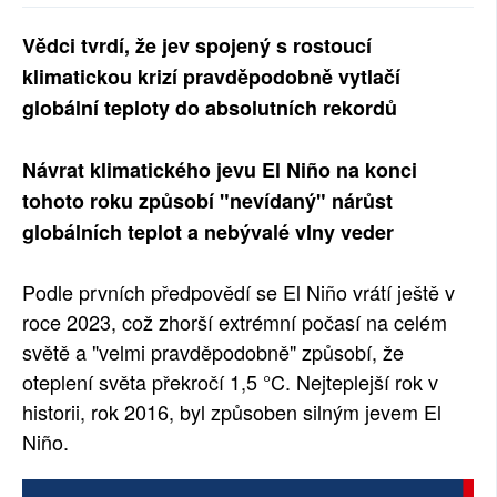
SOCIÁLNÍ SÍTĚ
Vědci tvrdí, že jev spojený s rostoucí
klimatickou krizí pravděpodobně vytlačí
RUBRIKY
globální teploty do absolutních rekordů
PLNÁ VERZE STRÁNEK
Návrat klimatického jevu El Niño na konci
tohoto roku způsobí "nevídaný" nárůst
globálních teplot a nebývalé vlny veder
Podle prvních předpovědí se El Niño vrátí ještě v
roce 2023, což zhorší extrémní počasí na celém
světě a "velmi pravděpodobně" způsobí, že
oteplení světa překročí 1,5 °C. Nejteplejší rok v
historii, rok 2016, byl způsoben silným jevem El
Niño.