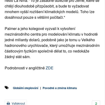
nebo La Niña: "To je zásadně důležité pro země, které se
chtějí dlouhodobě přizpůsobit, a bude to vyžadovat
mnohem vyšší rozlišení klimatických modelů. Toho lze
dosáhnout pouze s většími počítači."
Palmer a jeho kolegové vyzvali k vytvoření
mezinárodního centra pro modelování klimatu v hodnotě
jedné miliardy dolarů, podobně jako je tomu u Velkého
hadronového urychlovače, který umožňuje mezinárodním
částicovým fyzikům společně dělat to, co nedokáže
žádný stát sám.
Podrobnosti v angličtině
ZDE
Globální oteplování
|
Povodně a změna klimatu
2
Vytisknout