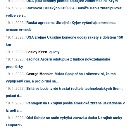
19. 1. 2023 /
USA jsou ochotny pomoci Ukrajině zaměřit se na Krym
16. 1. 2023 /
Rozhovor Britských listů 564. Dokáže Babiš zmanipulovat
voliče ve s...
19. 1. 2023 /
Ruská agrese na Ukrajině: Kyjev vyšetřuje smrtelnou
nehodu vrtulník...
19. 1. 2023 /
USA zřejmě Ukrajině konečně dodají rakety s doletem 150
km
19. 1. 2023 /
Lesley Keen
quiety
19. 1. 2023 /
Jacinda Ardern odstupuje z funkce novozélandské
premiérky
19. 1. 2023 /
George Monbiot
Vláda Spojeného království ví, že má
vypůjčený čas, a proto ruší na...
19. 1. 2023 /
Británie bude tvrdě trestat ředitele technologických firem,
pokud d...
19. 1. 2023 /
Pentagon na Ukrajinu posílá americké zbraně uskladněné v
Izraeli a ...
19. 1. 2023 /
Olaf Scholz se stále vyhýbá závazku dodat Ukrajině tanky
Leopard 2