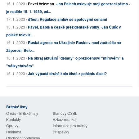
16. 1. 2023 /
Pavel Veleman
Jan Palach oslovuje moji generaci přímo -
je neděle 15. 1. 1989, od...
17. 1. 2023 /
dTest: Regulace smluv se spotovými cenami
16. 1. 2023 /
Pavel, Babiš a české prezidentské volby: Jan Čulík v
polské televiz...
16. 1. 2023 /
Ruská agrese na Ukrajině: Rusko v noci zaútočilo na
Záporoží; Bělo...
16. 1. 2023 /
Na okraj aktuální "debaty" o prezidentovi "mírovém" a
"válkychtivém"
16. 1. 2023 /
Jak vypadá druhé kolo čistě z pohledu čísel?
Britské listy
O nás - Britské listy
Stanovy OSBL
Kontakty
Vzkaz redakci
Opravy
Informace pro autory
Reklama
Příspěvky
Obchodní podmínky