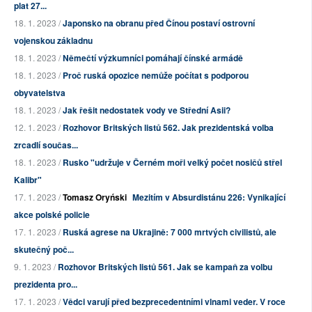
plat 27...
18. 1. 2023 /
Japonsko na obranu před Čínou postaví ostrovní
vojenskou základnu
18. 1. 2023 /
Němečtí výzkumníci pomáhají čínské armádě
18. 1. 2023 /
Proč ruská opozice nemůže počítat s podporou
obyvatelstva
18. 1. 2023 /
Jak řešit nedostatek vody ve Střední Asii?
12. 1. 2023 /
Rozhovor Britských listů 562. Jak prezidentská volba
zrcadlí součas...
18. 1. 2023 /
Rusko "udržuje v Černém moři velký počet nosičů střel
Kalibr"
17. 1. 2023 /
Tomasz Oryński
Mezitím v Absurdistánu 226: Vynikající
akce polské policie
17. 1. 2023 /
Ruská agrese na Ukrajině: 7 000 mrtvých civilistů, ale
skutečný poč...
9. 1. 2023 /
Rozhovor Britských listů 561. Jak se kampaň za volbu
prezidenta pro...
17. 1. 2023 /
Vědci varují před bezprecedentními vlnami veder. V roce