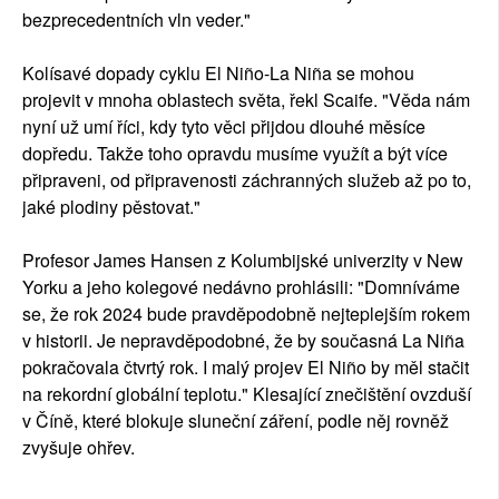
bezprecedentních vln veder."
Kolísavé dopady cyklu El Niño-La Niña se mohou
projevit v mnoha oblastech světa, řekl Scaife. "Věda nám
nyní už umí říci, kdy tyto věci přijdou dlouhé měsíce
dopředu. Takže toho opravdu musíme využít a být více
připraveni, od připravenosti záchranných služeb až po to,
jaké plodiny pěstovat."
Profesor James Hansen z Kolumbijské univerzity v New
Yorku a jeho kolegové nedávno prohlásili: "Domníváme
se, že rok 2024 bude pravděpodobně nejteplejším rokem
v historii. Je nepravděpodobné, že by současná La Niña
pokračovala čtvrtý rok. I malý projev El Niño by měl stačit
na rekordní globální teplotu." Klesající znečištění ovzduší
v Číně, které blokuje sluneční záření, podle něj rovněž
zvyšuje ohřev.