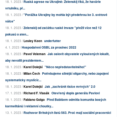
18. 1. 2023 /
Ruská agrese na Ukrajině: Zelenskij říká, že havárie
vrtulníku, př...
18. 1. 2023 /
"Porážka Ukrajiny by mohla být předehrou ke 3. světové
válce"
18. 1. 2023 /
Zelenskij od začátku ruské invaze "přežil více než 12
pokusů o aten...
18. 1. 2023 /
Lesley Keen
underfutter
4. 1. 2023 /
Hospodaření OSBL za prosinec 2022
18. 1. 2023 /
Pavel Veleman
Jak oslovit obyvatele vyloučených lokalit,
aby nevolili prezidentem...
18. 1. 2023 /
Karel Dolejší
"Něco nepředstavitelného!"
18. 1. 2023 /
Milan Čech
Potřebujeme silnější oligarchy, nebo zapojení
systematicky myslícíc...
18. 1. 2023 /
Karel Dolejší
Jak „zachránit tisíce mrtvých“ 2.0
17. 1. 2023 /
Richard F. Vlasák
Otevřený dopis generálu Pavlovi
18. 1. 2023 /
Fabiano Golgo
Před Babišem odmítla komunita bosých
karmelitánů i reklamní choutky...
13. 1. 2023 /
Rozhovor Britských listů 563. Proč mají sociální pracovníci