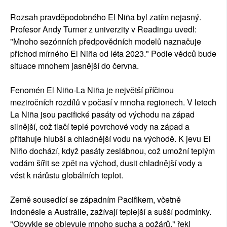
Rozsah pravděpodobného El Niña byl zatím nejasný.
Profesor Andy Turner z univerzity v Readingu uvedl:
"Mnoho sezónních předpovědních modelů naznačuje
příchod mírného El Niña od léta 2023." Podle vědců bude
situace mnohem jasnější do června.
Fenomén El Niño-La Niña je největší příčinou
meziročních rozdílů v počasí v mnoha regionech. V letech
La Niña jsou pacifické pasáty od východu na západ
silnější, což tlačí teplé povrchové vody na západ a
přitahuje hlubší a chladnější vodu na východě. K jevu El
Niño dochází, když pasáty zeslábnou, což umožní teplým
vodám šířit se zpět na východ, dusit chladnější vody a
vést k nárůstu globálních teplot.
Země sousedící se západním Pacifikem, včetně
Indonésie a Austrálie, zažívají teplejší a sušší podmínky.
"Obvykle se objevuje mnoho sucha a požárů," řekl