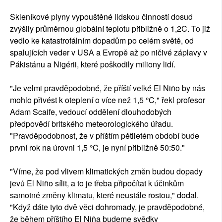
Skleníkové plyny vypouštěné lidskou činností dosud
zvýšily průměrnou globální teplotu přibližně o 1,2C. To již
vedlo ke katastrofálním dopadům po celém světě, od
spalujících veder v USA a Evropě až po ničivé záplavy v
Pákistánu a Nigérii, které poškodily miliony lidí.
"Je velmi pravděpodobné, že příští velké El Niño by nás
mohlo přivést k oteplení o více než 1,5 °C," řekl profesor
Adam Scaife, vedoucí oddělení dlouhodobých
předpovědí britského meteorologického úřadu.
"Pravděpodobnost, že v příštím pětiletém období bude
první rok na úrovni 1,5 °C, je nyní přibližně 50:50."
"Víme, že pod vlivem klimatických změn budou dopady
jevů El Niño sílit, a to je třeba připočítat k účinkům
samotné změny klimatu, které neustále rostou," dodal.
"Když dáte tyto dvě věci dohromady, je pravděpodobné,
že během příštího El Niña budeme svědky