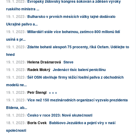
19. 1. 2023 /
Evropský židovský kongres šokován a zděšen výroky
ruského ministra ...
19. 1. 2023 /
Bulharsko v prvních měsících války tajně dodávalo
Ukrajině palivo a...
19. 1. 2023 /
Miliardáři stále více bohatnou, zatímco 800 milionů lidí
usíná s pr...
19. 1. 2023 /
Zdaňte bohaté alespoň 75 procenty, říká Oxfam. Udělejte to
hned
19. 1. 2023 /
Helena Drašnarová
Steve
19. 1. 2023 /
Radek Mokrý
Jedenáct tisíc balení penicilínu
19. 1. 2023 /
Šéf OSN obviňuje firmy těžící fosilní paliva z obchodních
modelů ne...
19. 1. 2023 /
Petr Štengl
+ + +
19. 1. 2023 /
Více než 150 mezinárodních organizací vyzvalo prezidenta
Bidena, ab...
18. 1. 2023 /
Česko v roce 2023: Nové skutečnosti
18. 1. 2023 /
Boris Cvek
Babišovo Jezulátko a pojetí víry v naší
společnosti