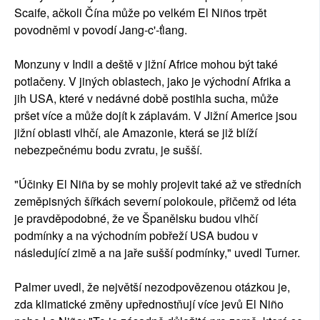
Scaife, ačkoli Čína může po velkém El Niños trpět
povodněmi v povodí Jang-c'-ťiang.
Monzuny v Indii a deště v jižní Africe mohou být také
potlačeny. V jiných oblastech, jako je východní Afrika a
jih USA, které v nedávné době postihla sucha, může
pršet více a může dojít k záplavám. V Jižní Americe jsou
jižní oblasti vlhčí, ale Amazonie, která se již blíží
nebezpečnému bodu zvratu, je sušší.
"Účinky El Niña by se mohly projevit také až ve středních
zeměpisných šířkách severní polokoule, přičemž od léta
je pravděpodobné, že ve Španělsku budou vlhčí
podmínky a na východním pobřeží USA budou v
následující zimě a na jaře sušší podmínky," uvedl Turner.
Palmer uvedl, že největší nezodpovězenou otázkou je,
zda klimatické změny upřednostňují více jevů El Niño