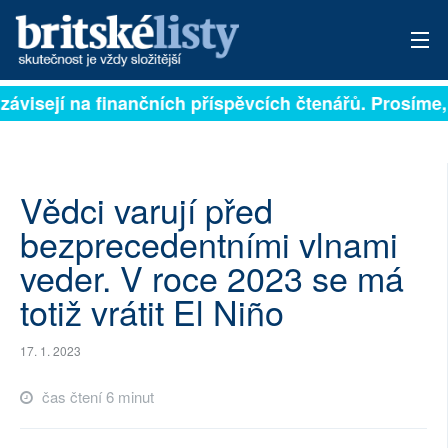
závisejí na finančních příspěvcích čtenářů. Prosíme, p
PŘIHLÁSIT
AKTUÁLNÍ VYDÁNÍ
ARCHIV
Vědci varují před
bezprecedentními vlnami
ROZHOVORY
veder. V roce 2023 se má
TÉMATA
totiž vrátit El Niño
NEJČTENĚJŠÍ ZA 7 DNÍ
17. 1. 2023
AUTOŘI
čas čtení 6 minut
PŘÍSPĚVKY NA PROVOZ