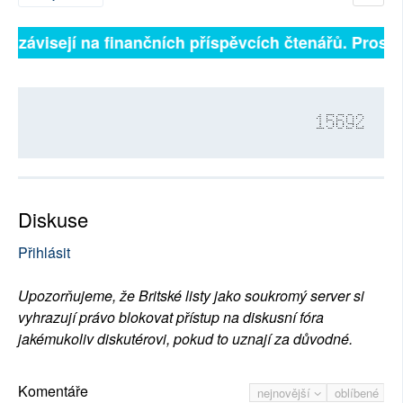
ně závisejí na finančních příspěvcích čtenářů. Prosíme
15692
Diskuse
Přihlásit
Upozorňujeme, že Britské listy jako soukromý server si
vyhrazují právo blokovat přístup na diskusní fóra
jakémukoliv diskutérovi, pokud to uznají za důvodné.
Komentáře
nejnovější
oblíbené