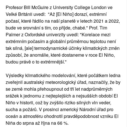
Profesor Bill McGuire z University College London ve
Velké Británii uvedl: "Až [El Niño] dorazí, extrémní
počasí, které řádilo na naší planetě v letech 2021 a 2022,
bude ve srovnání s tím, co příjde, chabé." Prof. Tim
Palmer z Oxfordské univerzity uvedl: "Korelace mezi
extrémním počasím a globální průměrnou teplotou není
tak silná, [ale] termodynamické účinky klimatických změn
způsobí, že anomálie, které dostaneme v roce El Niño,
budou právě o to extrémnější."
Výsledky klimatického modelování, které počátkem ledna
zveřejnil australský meteorologický úřad, naznačily, že by
se země mohla přehoupnout od tří let nadprůměrných
srážek k jednomu z nejteplejších a nejsušších období El
Niño v historii, což by zvýšilo riziko silných vln veder,
sucha a požárů. V prosinci americký Národní úřad pro
oceán a atmosféru ohodnotil pravděpodobnost vzniku El
Niña do srpna až října na 66 %.