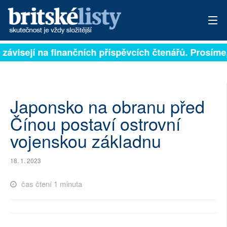
 závisejí na finančních příspěvcích čtenářů. Prosíme, 
PŘIHLÁSIT
AKTUÁLNÍ VYDÁNÍ
ARCHIV
Japonsko na obranu před
Čínou postaví ostrovní
ROZHOVORY
vojenskou základnu
TÉMATA
18. 1. 2023
NEJČTENĚJŠÍ ZA 7 DNÍ
čas čtení 1 minuta
AUTOŘI
PŘÍSPĚVKY NA PROVOZ