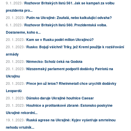
9. 1. 2023 /
Rozhovor Britských listů 561. Jak se kampaň za volbu
prezidenta pro...
20. 1. 2023 /
Putin na Ukrajině: Zoufalá, nebo kalkulující odvaha?
6. 1. 2023 /
Rozhovor Britských listů 560. Prezidentská volba.
Dostaneme, koho s...
20. 1. 2023 /
Kam se v Rusku poděl milion Ukrajinců?
20. 1. 2023 /
Rusko: Bojují všichni! Triky, jež Kreml použije k rozšiřování
armády
20. 1. 2023 /
Německo: Scholz čeká na Godota
20. 1. 2023 /
Nizozemský parlament podpořil dodávky Patriotů na
Ukrajinu
20. 1. 2023 /
Přece jen už letos? Rheinmetall chce urychlit dodávky
Leopardů
20. 1. 2023 /
Dánsko daruje Ukrajině houfnice Caesar
20. 1. 2023 /
Houfnice a protitankové zbraně: Estonsko poskytne
Ukrajině rekordní...
19. 1. 2023 /
Ruská agrese na Ukrajině: Kyjev vyšetřuje smrtelnou
nehodu vrtulník...