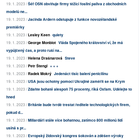
19. 1. 2023 /
Šéf OSN obviňuje firmy těžící fosilní paliva z obchodních
modelů ne...
19. 1. 2023 /
Jacinda Ardern odstupuje z funkce novozélandské
premiérky
19. 1. 2023 /
Lesley Keen
quiety
19. 1. 2023 /
George Monbiot
Vláda Spojeného království ví, že má
vypůjčený čas, a proto ruší na...
19. 1. 2023 /
Helena Drašnarová
Steve
19. 1. 2023 /
Petr Štengl
+ + +
19. 1. 2023 /
Radek Mokrý
Jedenáct tisíc balení penicilínu
19. 1. 2023 /
USA jsou ochotny pomoci Ukrajině zaměřit se na Krym
19. 1. 2023 /
Zdaňte bohaté alespoň 75 procenty, říká Oxfam. Udělejte to
hned
19. 1. 2023 /
Británie bude tvrdě trestat ředitele technologických firem,
pokud d...
19. 1. 2023 /
Miliardáři stále více bohatnou, zatímco 800 milionů lidí
usíná s pr...
19. 1. 2023 /
Evropský židovský kongres šokován a zděšen výroky