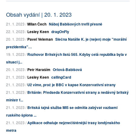
Obsah vydání | 20. 1. 2023
21. 1. 2023 /
Milan Čech
Náboj Babišových trefil přesně
22. 1. 2023 /
Lesley Keen
dragOnFly
20. 1. 2023 /
Pavel Veleman
Slečna Natálie K. je (nejen) moje "morální
prezidentka"…
19. 1. 2023 /
Rozhovor Britských listů 565. Kdyby celá republika byla v
situaci j...
20. 1. 2023 /
Petr Haraším
Orlová-Babišová
21. 1. 2023 /
Lesley Keen
callingCard
21. 1. 2023 /
Už víme, proč je BBC v kapse Konzervativní strany
21. 1. 2023 /
Británie: Předseda Konzervativní strany a nedávný britský
ministr f...
21. 1. 2023 /
Britská tajná služba MI5 se odmítla zabývat vazbami
ruského špiona ...
21. 1. 2023 /
Aplikace odhaluje nejznečištěnější trasy londýnského
metra