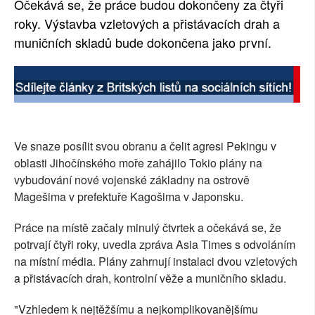
Očekává se, že práce budou dokončeny za čtyři
SOCIÁLNÍ SÍTĚ
roky. Výstavba vzletových a přistávacích drah a
muničních skladů bude dokončena jako první.
RUBRIKY
PLNÁ VERZE STRÁNEK
Ve snaze posílit svou obranu a čelit agresi Pekingu v
oblasti Jihočínského moře zahájilo Tokio plány na
vybudování nové vojenské základny na ostrově
Magešima v prefektuře Kagošima v Japonsku.
Práce na místě začaly minulý čtvrtek a očekává se, že
potrvají čtyři roky, uvedla zpráva Asia Times s odvoláním
na místní média. Plány zahrnují instalaci dvou vzletových
a přistávacích drah, kontrolní věže a muničního skladu.
"Vzhledem k nejtěžšímu a nejkomplikovanějšímu