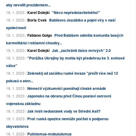
aby nevolili prezidentem...
18. 1. 2023 /
Karel Dolejší
"Něco nepředstavitelného!"
18. 1. 2023 /
Boris Cvek
Babišovo Jezulátko a pojetí víry v naší
společnosti
18. 1. 2023 /
Fabiano Golgo
Před Babišem odmítla komunita bosých
karmelitánů i reklamní choutky...
18. 1. 2023 /
Karel Dolejší
Jak „zachránit tisíce mrtvých“ 2.0
18. 1. 2023 /
"Porážka Ukrajiny by mohla být předehrou ke 3. světové
válce"
18. 1. 2023 /
Zelenskij od začátku ruské invaze "přežil více než 12
pokusů o aten...
18. 1. 2023 /
Němečtí výzkumníci pomáhají čínské armádě
18. 1. 2023 /
Japonsko na obranu před Čínou postaví ostrovní
vojenskou základnu
18. 1. 2023 /
Jak řešit nedostatek vody ve Střední Asii?
18. 1. 2023 /
Proč ruská opozice nemůže počítat s podporou
obyvatelstva
18. 1. 2023 /
Putinismus-mobutuismus