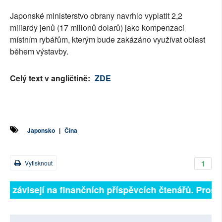
Japonské ministerstvo obrany navrhlo vyplatit 2,2
miliardy jenů (17 milionů dolarů) jako kompenzaci
místním rybářům, kterým bude zakázáno využívat oblast
během výstavby.
Celý text v angličtině:
ZDE
Japonsko
|
Čína
1
Vytisknout
ně závisejí na finančních příspěvcích čtenářů. Prosím