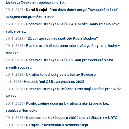
Lišková: Česká antropoložka na Šp...
20. 1. 2023 /
Karel Dolejší
Proč dává dobrý smysl "evropské řešení"
ukrajinského problému s mod...
16. 1. 2023 /
Rozhovor Britských listů 564. Dokáže Babiš zmanipulovat
voliče ve s...
20. 1. 2023 /
"Zleva i zprava nás ušetřete Rádia Moskva"
20. 1. 2023 /
Rusko rozmístilo obranné raketové systémy na střechy v
Moskvě
12. 1. 2023 /
Rozhovor Britských listů 562. Jak prezidentská volba
zrcadlí součas...
20. 1. 2023 /
Ukrajinské jednotky se stahují ze Soledaru
4. 1. 2023 /
Hospodaření OSBL za prosinec 2022
13. 1. 2023 /
Rozhovor Britských listů 563. Proč mají sociální pracovníci
plat 27...
20. 1. 2023 /
Polsko zřejmě dodá na Ukrajinu tanky Leopard bez
souhlasu Německa
20. 1. 2023 /
Kissinger se zřekl odporu vůči členství Ukrajiny v NATO
20. 1. 2023 /
Ukrajina, Kazachstán a svoboda stepi