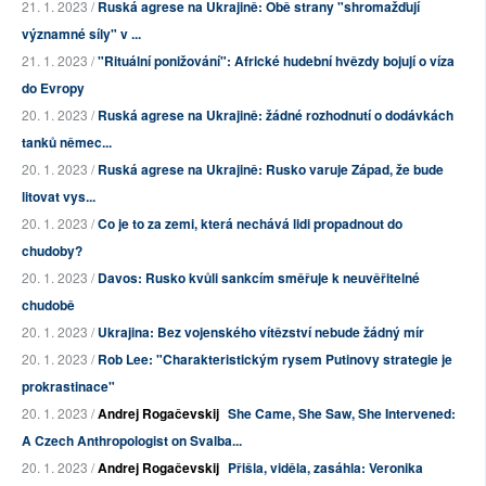
21. 1. 2023 /
Ruská agrese na Ukrajině: Obě strany "shromažďují
významné síly" v ...
21. 1. 2023 /
"Rituální ponižování": Africké hudební hvězdy bojují o víza
do Evropy
20. 1. 2023 /
Ruská agrese na Ukrajině: žádné rozhodnutí o dodávkách
tanků němec...
20. 1. 2023 /
Ruská agrese na Ukrajině: Rusko varuje Západ, že bude
litovat vys...
20. 1. 2023 /
Co je to za zemi, která nechává lidi propadnout do
chudoby?
20. 1. 2023 /
Davos: Rusko kvůli sankcím směřuje k neuvěřitelné
chudobě
20. 1. 2023 /
Ukrajina: Bez vojenského vítězství nebude žádný mír
20. 1. 2023 /
Rob Lee: "Charakteristickým rysem Putinovy strategie je
prokrastinace"
20. 1. 2023 /
Andrej Rogačevskij
She Came, She Saw, She Intervened:
A Czech Anthropologist on Svalba...
20. 1. 2023 /
Andrej Rogačevskij
Přišla, viděla, zasáhla: Veronika