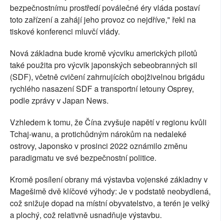
bezpečnostnímu prostředí poválečné éry vláda postaví
toto zařízení a zahájí jeho provoz co nejdříve," řekl na
tiskové konferenci mluvčí vlády.
Nová základna bude kromě výcviku amerických pilotů
také použita pro výcvik japonských sebeobranných sil
(SDF), včetně cvičení zahrnujících obojživelnou brigádu
rychlého nasazení SDF a transportní letouny Osprey,
podle zprávy v Japan News.
Vzhledem k tomu, že Čína zvyšuje napětí v regionu kvůli
Tchaj-wanu, a protichůdným nárokům na nedaleké
ostrovy, Japonsko v prosinci 2022 oznámilo změnu
paradigmatu ve své bezpečnostní politice.
Kromě posílení obrany má výstavba vojenské základny v
Magešimě dvě klíčové výhody: Je v podstatě neobydlená,
což snižuje dopad na místní obyvatelstvo, a terén je velký
a plochý, což relativně usnadňuje výstavbu.