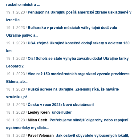
ruského ministra ...
19. 1. 2023 /
Pentagon na Ukrajinu posílá americké zbraně uskladněné v
Izraeli a ...
19. 1. 2023 /
Bulharsko v prvních měsících války tajně dodávalo
Ukrajině palivo a...
19. 1. 2023 /
USA zřejmě Ukrajině konečně dodají rakety s doletem 150
km
19. 1. 2023 /
Olaf Scholz se stále vyhýbá závazku dodat Ukrajině tanky
Leopard 2
19. 1. 2023 /
Více než 150 mezinárodních organizací vyzvalo prezidenta
Bidena, ab...
18. 1. 2023 /
Ruská agrese na Ukrajině: Zelenskij říká, že havárie
vrtulníku, př...
18. 1. 2023 /
Česko v roce 2023: Nové skutečnosti
18. 1. 2023 /
Lesley Keen
underfutter
18. 1. 2023 /
Milan Čech
Potřebujeme silnější oligarchy, nebo zapojení
systematicky myslícíc...
18. 1. 2023 /
Pavel Veleman
Jak oslovit obyvatele vyloučených lokalit,