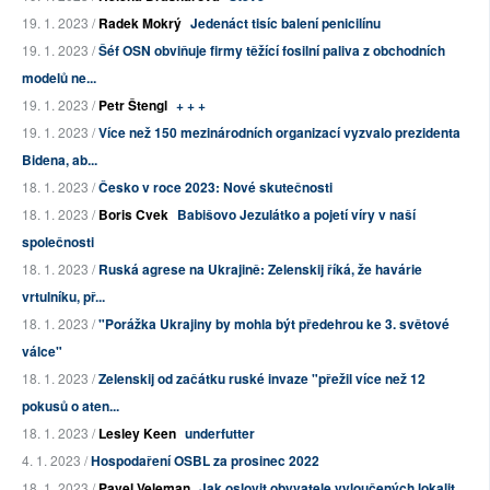
19. 1. 2023 /
Radek Mokrý
Jedenáct tisíc balení penicilínu
19. 1. 2023 /
Šéf OSN obviňuje firmy těžící fosilní paliva z obchodních
modelů ne...
19. 1. 2023 /
Petr Štengl
+ + +
19. 1. 2023 /
Více než 150 mezinárodních organizací vyzvalo prezidenta
Bidena, ab...
18. 1. 2023 /
Česko v roce 2023: Nové skutečnosti
18. 1. 2023 /
Boris Cvek
Babišovo Jezulátko a pojetí víry v naší
společnosti
18. 1. 2023 /
Ruská agrese na Ukrajině: Zelenskij říká, že havárie
vrtulníku, př...
18. 1. 2023 /
"Porážka Ukrajiny by mohla být předehrou ke 3. světové
válce"
18. 1. 2023 /
Zelenskij od začátku ruské invaze "přežil více než 12
pokusů o aten...
18. 1. 2023 /
Lesley Keen
underfutter
4. 1. 2023 /
Hospodaření OSBL za prosinec 2022
18. 1. 2023 /
Pavel Veleman
Jak oslovit obyvatele vyloučených lokalit,