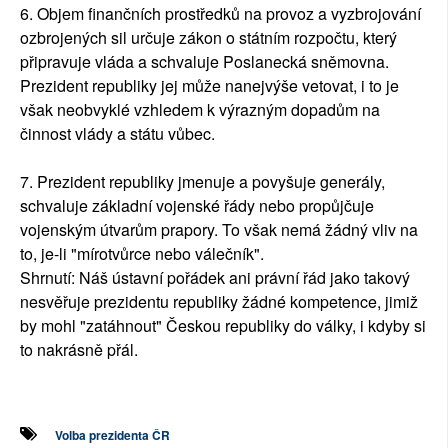
6. Objem finančních prostředků na provoz a vyzbrojování
ozbrojených sil určuje zákon o státním rozpočtu, který
připravuje vláda a schvaluje Poslanecká sněmovna.
Prezident republiky jej může nanejvýše vetovat, i to je
však neobvyklé vzhledem k výrazným dopadům na
činnost vlády a státu vůbec.
7. Prezident republiky jmenuje a povyšuje generály,
schvaluje základní vojenské řády nebo propůjčuje
vojenským útvarům prapory. To však nemá žádný vliv na
to, je-li "mírotvůrce nebo válečník".
Shrnutí: Náš ústavní pořádek ani právní řád jako takový
nesvěřuje prezidentu republiky žádné kompetence, jimiž
by mohl "zatáhnout" Českou republiky do války, i kdyby si
to nakrásně přál.
Volba prezidenta ČR