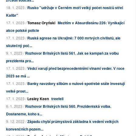
zrcadlí součas...
18. 1. 2023 /
Rusko "udržuje v Černém moři velký počet nosičů střel
Kalibr"
17. 1. 2023 /
Tomasz Oryński
Mezitím v Absurdistánu 226: Vynikající
akce polské policie
17. 1. 2023 /
Ruská agrese na Ukrajině: 7 000 mrtvých civilistů, ale
skutečný poč...
9. 1. 2023 /
Rozhovor Britských listů 561. Jak se kampaň za volbu
prezidenta pro...
17. 1. 2023 /
Vědci varují před bezprecedentními vlnami veder. V roce
2023 se má ...
17. 1. 2023 /
Banky navzdory slibům o nulové spotřebě stále investují
velké prost...
17. 1. 2023 /
Lesley Keen
treefell
6. 1. 2023 /
Rozhovor Britských listů 560. Prezidentská volba.
Dostaneme, koho s...
9. 12. 2022 /
Západu chybí průmyslová základna k vedení velkých
konvenčních pozem...