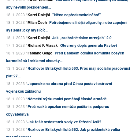
aby nevolili prezidentem...
18. 1. 2023 /
Karel Dolejší
"Něco nepředstavitelného!"
18. 1. 2023 /
Milan Čech
Potřebujeme silnější oligarchy, nebo zapojení
systematicky myslícíc...
18. 1. 2023 /
Karel Dolejší
Jak „zachránit tisíce mrtvých“ 2.0
17. 1. 2023 /
Richard F. Vlasák
Otevřený dopis generálu Pavlovi
18. 1. 2023 /
Fabiano Golgo
Před Babišem odmítla komunita bosých
karmelitánů i reklamní choutky...
13. 1. 2023 /
Rozhovor Britských listů 563. Proč mají sociální pracovníci
plat 27...
18. 1. 2023 /
Japonsko na obranu před Čínou postaví ostrovní
vojenskou základnu
18. 1. 2023 /
Němečtí výzkumníci pomáhají čínské armádě
18. 1. 2023 /
Proč ruská opozice nemůže počítat s podporou
obyvatelstva
18. 1. 2023 /
Jak řešit nedostatek vody ve Střední Asii?
12. 1. 2023 /
Rozhovor Britských listů 562. Jak prezidentská volba