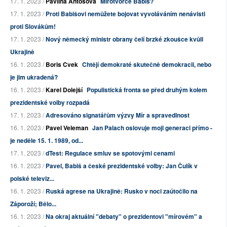
17. 1. 2023 /
Pavlína Antošová
Mírotvorce Babiš?
17. 1. 2023 /
Proti Babišovi nemůžete bojovat vyvoláváním nenávisti
proti Slovákům!
17. 1. 2023 /
Nový německý ministr obrany čelí brzké zkoušce kvůli
Ukrajině
16. 1. 2023 /
Boris Cvek
Chtějí demokraté skutečně demokracii, nebo
je jim ukradená?
16. 1. 2023 /
Karel Dolejší
Populistická fronta se před druhým kolem
prezidentské volby rozpadá
17. 1. 2023 /
Adresováno signatářům výzvy Mír a spravedlnost
16. 1. 2023 /
Pavel Veleman
Jan Palach oslovuje moji generaci přímo -
je neděle 15. 1. 1989, od...
17. 1. 2023 /
dTest: Regulace smluv se spotovými cenami
16. 1. 2023 /
Pavel, Babiš a české prezidentské volby: Jan Čulík v
polské televiz...
16. 1. 2023 /
Ruská agrese na Ukrajině: Rusko v noci zaútočilo na
Záporoží; Bělo...
16. 1. 2023 /
Na okraj aktuální "debaty" o prezidentovi "mírovém" a