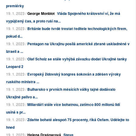
premiérky
19. 1. 2023 /
George Monbiot
Vláda Spojeného království ví, že má
vypůjčený čas, a proto ruší na...
19. 1. 2023 /
Británie bude tvrdě trestat ředitele technologických firem,
pokud d...
19. 1. 2023 /
Pentagon na Ukrajinu posílá americké zbraně uskladněné v
Izraeli a ...
19. 1. 2023 /
Olaf Scholz se stále vyhýbá závazku dodat Ukrajině tanky
Leopard 2
19. 1. 2023 /
Evropský židovský kongres šokován a zděšen výroky
ruského ministra ...
19. 1. 2023 /
Bulharsko v prvních měsících války tajně dodávalo
Ukrajině palivo a...
19. 1. 2023 /
Miliardáři stále více bohatnou, zatímco 800 milionů lidí
usíná s pr...
19. 1. 2023 /
Zdaňte bohaté alespoň 75 procenty, říká Oxfam. Udělejte to
hned
19. 1. 2023 /
Helena Drašnarová
Steve