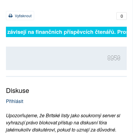
0
Vytisknout
ně závisejí na finančních příspěvcích čtenářů. Prosím
8950
Diskuse
Přihlásit
Upozorňujeme, že Britské listy jako soukromý server si
vyhrazují právo blokovat přístup na diskusní fóra
jakémukoliv diskutérovi, pokud to uznají za důvodné.