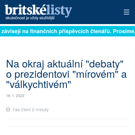
 závisejí na finančních příspěvcích čtenářů. Prosíme, 
PŘIHLÁSIT
AKTUÁLNÍ VYDÁNÍ
ARCHIV
Na okraj aktuální "debaty"
o prezidentovi "mírovém" a
ROZHOVORY
"válkychtivém"
TÉMATA
16. 1. 2023
NEJČTENĚJŠÍ ZA 7 DNÍ
čas čtení 2 minuty
AUTOŘI
PŘÍSPĚVKY NA PROVOZ