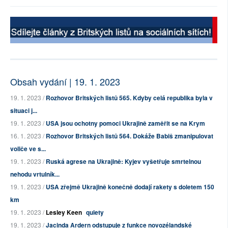
Obsah vydání | 19. 1. 2023
19. 1. 2023 /
Rozhovor Britských listů 565. Kdyby celá republika byla v
situaci j...
19. 1. 2023 /
USA jsou ochotny pomoci Ukrajině zaměřit se na Krym
16. 1. 2023 /
Rozhovor Britských listů 564. Dokáže Babiš zmanipulovat
voliče ve s...
19. 1. 2023 /
Ruská agrese na Ukrajině: Kyjev vyšetřuje smrtelnou
nehodu vrtulník...
19. 1. 2023 /
USA zřejmě Ukrajině konečně dodají rakety s doletem 150
km
19. 1. 2023 /
Lesley Keen
quiety
19. 1. 2023 /
Jacinda Ardern odstupuje z funkce novozélandské