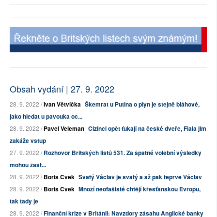
Obsah vydání | 27. 9. 2022
28. 9. 2022 /
Ivan Větvička
Škemrat u Putina o plyn je stejně bláhové,
jako hledat u pavouka oc...
28. 9. 2022 /
Pavel Veleman
Cizinci opět ťukají na české dveře, Fiala jim
zakáže vstup
27. 9. 2022 /
Rozhovor Britských listů 531. Za špatné volební výsledky
mohou zast...
28. 9. 2022 /
Boris Cvek
Svatý Václav je svatý a až pak teprve Václav
28. 9. 2022 /
Boris Cvek
Mnozí neofašisté chtějí křesťanskou Evropu,
tak tady je
28. 9. 2022 /
Finanční krize v Británii: Navzdory zásahu Anglické banky