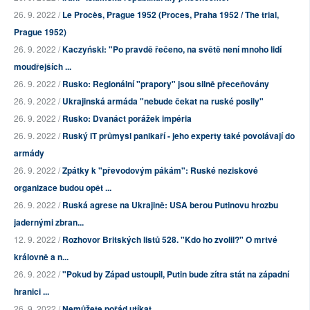
26. 9. 2022 /
Le Procès, Prague 1952 (Proces, Praha 1952 / The trial,
Prague 1952)
26. 9. 2022 /
Kaczyński: "Po pravdě řečeno, na světě není mnoho lidí
moudřejších ...
26. 9. 2022 /
Rusko: Regionální "prapory" jsou silně přeceňovány
26. 9. 2022 /
Ukrajinská armáda "nebude čekat na ruské posily"
26. 9. 2022 /
Rusko: Dvanáct porážek impéria
26. 9. 2022 /
Ruský IT průmysl panikaří - jeho experty také povolávají do
armády
26. 9. 2022 /
Zpátky k "převodovým pákám": Ruské neziskové
organizace budou opět ...
26. 9. 2022 /
Ruská agrese na Ukrajině: USA berou Putinovu hrozbu
jadernými zbran...
12. 9. 2022 /
Rozhovor Britských listů 528. "Kdo ho zvolil?" O mrtvé
královně a n...
26. 9. 2022 /
"Pokud by Západ ustoupil, Putin bude zítra stát na západní
hranici ...
26. 9. 2022 /
Nemůžete pořád utíkat