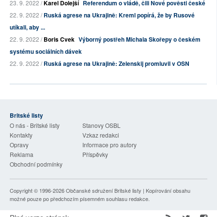
23. 9. 2022 /
Karel Dolejší
Referendum o vládě, čili Nové pověsti české
22. 9. 2022 /
Ruská agrese na Ukrajině: Kreml popírá, že by Rusové
utíkali, aby ...
22. 9. 2022 /
Boris Cvek
Výborný postřeh Michala Skořepy o českém
systému sociálních dávek
22. 9. 2022 /
Ruská agrese na Ukrajině: Zelenskij promluvil v OSN
Britské listy
O nás - Britské listy
Stanovy OSBL
Kontakty
Vzkaz redakci
Opravy
Informace pro autory
Reklama
Příspěvky
Obchodní podmínky
Copyright © 1996-2026
Občanské sdružení Britské listy
| Kopírování obsahu
možné pouze po předchozím písemném souhlasu redakce.