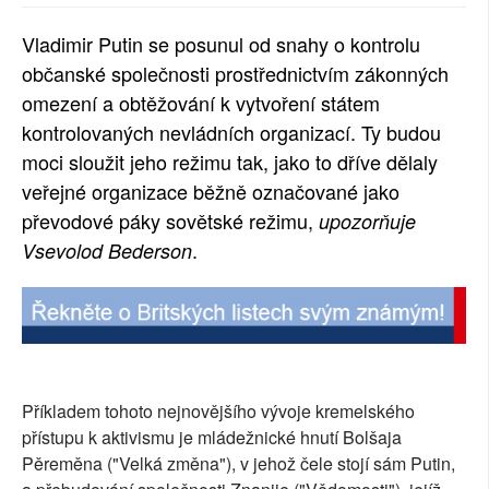
SOCIÁLNÍ SÍTĚ
Vladimir Putin se posunul od snahy o kontrolu
občanské společnosti prostřednictvím zákonných
RUBRIKY
omezení a obtěžování k vytvoření státem
PLNÁ VERZE STRÁNEK
kontrolovaných nevládních organizací. Ty budou
moci sloužit jeho režimu tak, jako to dříve dělaly
veřejné organizace běžně označované jako
převodové páky sovětské režimu,
upozorňuje
.
Vsevolod Bederson
Příkladem tohoto nejnovějšího vývoje kremelského
přístupu k aktivismu je mládežnické hnutí Bolšaja
Pěreměna ("Velká změna"), v jehož čele stojí sám Putin,