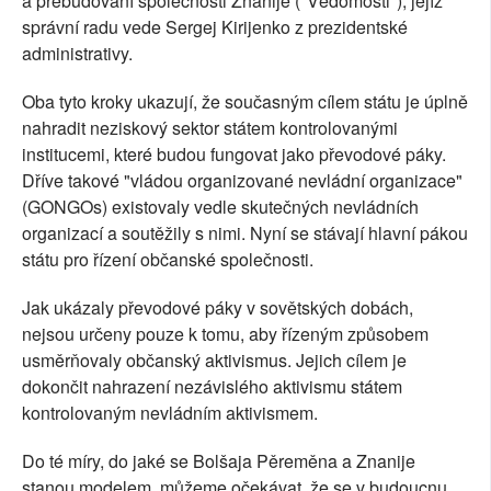
a přebudování společnosti Znanije ("Vědomosti"), jejíž
správní radu vede Sergej Kirijenko z prezidentské
administrativy.
Oba tyto kroky ukazují, že současným cílem státu je úplně
nahradit neziskový sektor státem kontrolovanými
institucemi, které budou fungovat jako převodové páky.
Dříve takové "vládou organizované nevládní organizace"
(GONGOs) existovaly vedle skutečných nevládních
organizací a soutěžily s nimi. Nyní se stávají hlavní pákou
státu pro řízení občanské společnosti.
Jak ukázaly převodové páky v sovětských dobách,
nejsou určeny pouze k tomu, aby řízeným způsobem
usměrňovaly občanský aktivismus. Jejich cílem je
dokončit nahrazení nezávislého aktivismu státem
kontrolovaným nevládním aktivismem.
Do té míry, do jaké se Bolšaja Pěreměna a Znanije
stanou modelem, můžeme očekávat, že se v budoucnu