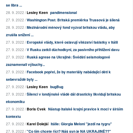
se libra ...
28. 9. 2022 /
Lesley Keen
pandimensional
27. 9. 2022 /
Washington Post: Britská premiérka Trussová je šílená
28. 9. 2022 /
Mezinárodní měnový fond vyzval britskou vládu, aby
zrušila snížení ...
27. 9. 2022 /
Evropské vlády, které oslavují vítězství fašistky v Itálii
27. 9. 2022 /
V Rusku zatkli důchodkyni, za pasivního přihlížení davu
27. 9. 2022 /
Ruská agrese na Ukrajině: Švédští seismologové
zaznamenali výbuchy...
27. 9. 2022 /
Facebook popřel, že by materiály nabádající děti k
sebevraždě byly ...
27. 9. 2022 /
Lesley Keen
bugBug
27. 9. 2022 /
Šílenci v londýnské vládě dál drasticky likvidují britskou
ekonomiku
27. 9. 2022 /
Boris Cvek
Nástup italské krajní pravice k moci v širším
kontextu
27. 9. 2022 /
Karel Dolejší
Itálie: Giorgia Meloni "jezdí na tygru"
27. 9. 2022 /
"Co tím chcete říct? Náš syn je NA UKRAJINĚ??"