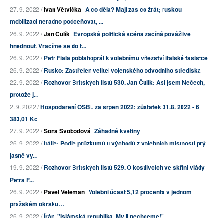
27. 9. 2022 /
Ivan Větvička
A co děla? Mají zas co žrát; ruskou
mobilizaci neradno podceňovat, ...
26. 9. 2022 /
Jan Čulík
Evropská politická scéna začíná povážlivě
hnědnout. Vracíme se do t...
26. 9. 2022 /
Petr Fiala poblahopřál k volebnímu vítězství italské fašistce
26. 9. 2022 /
Rusko: Zastřelen velitel vojenského odvodního střediska
22. 9. 2022 /
Rozhovor Britských listů 530. Jan Čulík: Asi jsem Nečech,
protože j...
2. 9. 2022 /
Hospodaření OSBL za srpen 2022: zůstatek 31.8. 2022 - 6
383,01 Kč
27. 9. 2022 /
Soňa Svobodová
Záhadné květiny
26. 9. 2022 /
Itálie: Podle průzkumů u východů z volebních místností prý
jasně vy...
19. 9. 2022 /
Rozhovor Britských listů 529. O kostlivcích ve skříni vlády
Petra F...
26. 9. 2022 /
Pavel Veleman
Volebni účast 5,12 procenta v jednom
pražském okrsku…
26. 9. 2022 /
Írán. "Islámská republika. My ji nechceme!"