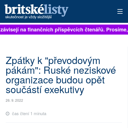
závisejí na finančních příspěvcích čtenářů. Prosíme, 
PŘIHLÁSIT
AKTUÁLNÍ VYDÁNÍ
ARCHIV
Zpátky k "převodovým
pákám": Ruské neziskové
ROZHOVORY
organizace budou opět
TÉMATA
součástí exekutivy
NEJČTENĚJŠÍ ZA 7 DNÍ
26. 9. 2022
AUTOŘI
čas čtení 1 minuta
PŘÍSPĚVKY NA PROVOZ