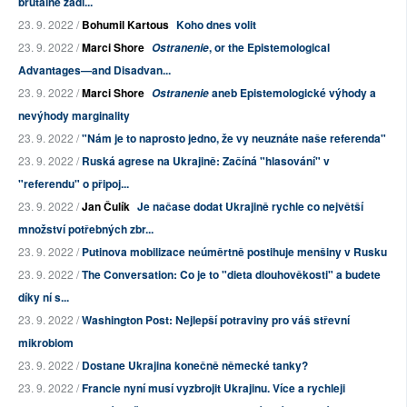
brutálně zadl...
23. 9. 2022 /
Bohumil Kartous
Koho dnes volit
23. 9. 2022 /
Marci Shore
, or the Epistemological
Ostranenie
Advantages—and Disadvan...
23. 9. 2022 /
Marci Shore
aneb Epistemologické výhody a
Ostranenie
nevýhody marginality
23. 9. 2022 /
"Nám je to naprosto jedno, že vy neuznáte naše referenda"
23. 9. 2022 /
Ruská agrese na Ukrajině: Začíná "hlasování" v
"referendu" o připoj...
23. 9. 2022 /
Jan Čulík
Je načase dodat Ukrajině rychle co největší
množství potřebných zbr...
23. 9. 2022 /
Putinova mobilizace neúměrtně postihuje menšiny v Rusku
23. 9. 2022 /
The Conversation: Co je to "dieta dlouhověkosti" a budete
díky ní s...
23. 9. 2022 /
Washington Post: Nejlepší potraviny pro váš střevní
mikrobiom
23. 9. 2022 /
Dostane Ukrajina konečně německé tanky?
23. 9. 2022 /
Francie nyní musí vyzbrojit Ukrajinu. Více a rychleji