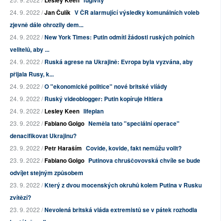
Lesley Keen
fugivity
24. 9. 2022 /
Jan Čulík
V ČR alarmující výsledky komunálních voleb
zjevně dále ohrozily dem...
24. 9. 2022 /
New York Times: Putin odmítl žádosti ruských polních
velitelů, aby ...
24. 9. 2022 /
Ruská agrese na Ukrajině: Evropa byla vyzvána, aby
přijala Rusy, k...
24. 9. 2022 /
O "ekonomické politice" nové britské vlíády
24. 9. 2022 /
Ruský videoblogger: Putin kopíruje Hitlera
24. 9. 2022 /
Lesley Keen
lifeplan
23. 9. 2022 /
Fabiano Golgo
Neměla tato "speciální operace"
denacifikovat Ukrajinu?
23. 9. 2022 /
Petr Haraším
Covide, kovide, fakt nemůžu volit?
23. 9. 2022 /
Fabiano Golgo
Putinova chruščovovská chvíle se bude
odvíjet stejným způsobem
23. 9. 2022 /
Který z dvou mocenských okruhů kolem Putina v Rusku
zvítězí?
23. 9. 2022 /
Nevolená britská vláda extremistů se v pátek rozhodla