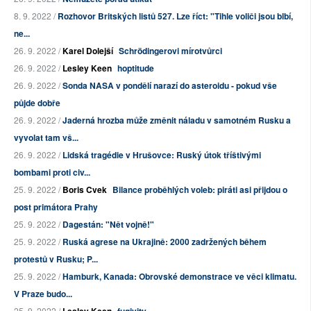
8. 9. 2022 /
Rozhovor Britských listů 527. Lze říct: "Tihle voliči jsou blbí,
ne...
26. 9. 2022 /
Karel Dolejší
Schrödingerovi mírotvůrci
26. 9. 2022 /
Lesley Keen
hoptitude
26. 9. 2022 /
Sonda NASA v pondělí narazí do asteroidu - pokud vše
půjde dobře
26. 9. 2022 /
Jaderná hrozba může změnit náladu v samotném Rusku a
vyvolat tam vš...
26. 9. 2022 /
Lidská tragédie v Hrušovce: Ruský útok tříštivými
bombami proti civ...
25. 9. 2022 /
Boris Cvek
Bilance proběhlých voleb: piráti asi přijdou o
post primátora Prahy
25. 9. 2022 /
Dagestán: "Nět vojně!"
25. 9. 2022 /
Ruská agrese na Ukrajině: 2000 zadržených během
protestů v Rusku; P...
25. 9. 2022 /
Hamburk, Kanada: Obrovské demonstrace ve věci klimatu.
V Praze budo...
25. 9. 2022 /