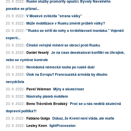
23. 9. 2022 /
Ruské služby promořily opozici. Bývalý Navalného
poradce se přiznal...
23. 9. 2022 /
V Moskvě zvítězila "strana války"
23. 9. 2022 /
Může mobilizace v Rusku změnit průběh války?
23. 9. 2022 /
"Rusko se střílí do nohy s tvrdohlavostí maniaka." Vojenští
experti...
23. 9. 2022 /
Čínské veřejné mínění se obrací proti Rusku
23. 9. 2022 /
Daniel Veselý
Je na čase deeskalovat konflikt na Ukrajině,
nebo se vymkne kontrole
23. 9. 2022 /
Nevědomá německá touha po ruské duši
23. 9. 2022 /
Útok na Evropu? Francouzská armáda by dlouho
nevydržela
23. 9. 2022 /
Pavel Veleman
Mýty a skutečnost
23. 9. 2022 /
Nástrahy plateb mobilem
23. 9. 2022 /
Beno Trávníček Brodský
Proč se u nás nedělá skutečná
dopravní politika?!
23. 9. 2022 /
Fabiano Golgo
Důkaz, že Kreml není vláda, ale mafie
23. 9. 2022 /
Lesley Keen
lightProcession