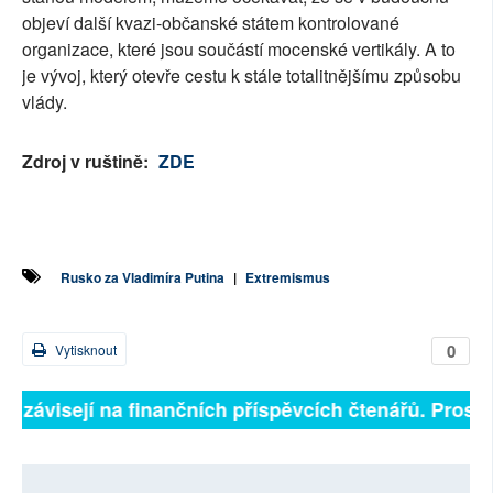
objeví další kvazi-občanské státem kontrolované
organizace, které jsou součástí mocenské vertikály. A to
je vývoj, který otevře cestu k stále totalitnějšímu způsobu
vlády.
Zdroj v ruštině:
ZDE
Rusko za Vladimíra Putina
|
Extremismus
0
Vytisknout
ně závisejí na finančních příspěvcích čtenářů. Prosíme