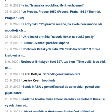
26. 9. 2022 /
Írán. "Islámská republika. My ji nechceme!"
26. 9. 2022 /
Le Procès, Prague 1952 (Proces, Praha 1952 / The trial,
Prague 1952)
26. 9. 2022 /
Kaczyński: "Po pravdě řečeno, na světě není mnoho lidí
moudřejších ...
26. 9. 2022 /
Ukrajinská armáda "nebude čekat na ruské posily"
26. 9. 2022 /
Rusko: Dvanáct porážek impéria
12. 9. 2022 /
Rozhovor Britských listů 528. "Kdo ho zvolil?" O mrtvé
královně a n...
8. 9. 2022 /
Rozhovor Britských listů 527. Lze říct: "Tihle voliči jsou blbí,
ne...
26. 9. 2022 /
Karel Dolejší
Schrödingerovi mírotvůrci
26. 9. 2022 /
Lesley Keen
hoptitude
26. 9. 2022 /
Sonda NASA v pondělí narazí do asteroidu - pokud vše
půjde dobře
26. 9. 2022 /
Jaderná hrozba může změnit náladu v samotném Rusku a
vyvolat tam vš...
26. 9. 2022 /
Lidská tragédie v Hrušovce: Ruský útok tříštivými