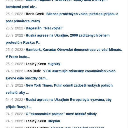
bombami proti civ...
25. 9. 2022 /
Boris Cvek
Bilance proběhlých voleb: piráti asi přijdou o
post primátora Prahy
25. 9. 2022 /
Dagestán: "Nět vojně!"
25. 9. 2022 /
Ruská agrese na Ukrajině: 2000 zadržených během
protestů v Rusku; P...
25. 9. 2022 /
Hamburk, Kanada: Obrovské demonstrace ve věci klimatu.
V Praze budo...
25. 9. 2022 /
Lesley Keen
fugivity
24. 9. 2022 /
Jan Čulík
V ČR alarmující výsledky komunálních voleb
zjevně dále ohrozily dem...
24. 9. 2022 /
New York Times: Putin odmítl žádosti ruských polních
velitelů, aby ...
24. 9. 2022 /
Ruská agrese na Ukrajině: Evropa byla vyzvána, aby
přijala Rusy, k...
24. 9. 2022 /
O "ekonomické politice" nové britské vlíády
24. 9. 2022 /
Lesley Keen
lifeplan
23. 9. 2022 /
Fabiano Golgo
Neměla tato "speciální operace"