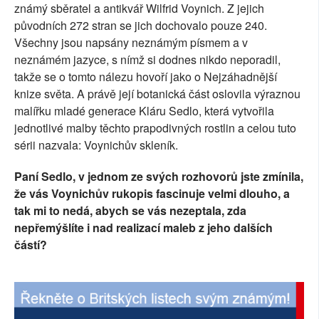
známý sběratel a antikvář Wilfrid Voynich. Z jejich
SOCIÁLNÍ SÍTĚ
původních 272 stran se jich dochovalo pouze 240.
Všechny jsou napsány neznámým písmem a v
RUBRIKY
neznámém jazyce, s nímž si dodnes nikdo neporadil,
takže se o tomto nálezu hovoří jako o Nejzáhadnější
PLNÁ VERZE STRÁNEK
knize světa. A právě její botanická část oslovila výraznou
malířku mladé generace Kláru Sedlo, která vytvořila
jednotlivé malby těchto prapodivných rostlin a celou tuto
sérii nazvala: Voynichův skleník.
Paní Sedlo, v jednom ze svých rozhovorů jste zmínila,
že vás Voynichův rukopis fascinuje velmi dlouho, a
tak mi to nedá, abych se vás nezeptala, zda
nepřemýšlíte i nad realizací maleb z jeho dalších
částí?