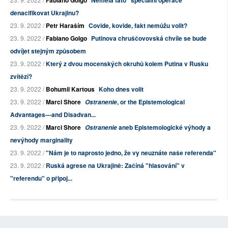
denacifikovat Ukrajinu?
23. 9. 2022 /
Petr Haraším
Covide, kovide, fakt nemůžu volit?
23. 9. 2022 /
Fabiano Golgo
Putinova chruščovovská chvíle se bude
odvíjet stejným způsobem
23. 9. 2022 /
Který z dvou mocenských okruhů kolem Putina v Rusku
zvítězí?
23. 9. 2022 /
Bohumil Kartous
Koho dnes volit
23. 9. 2022 /
Marci Shore
, or the Epistemological
Ostranenie
Advantages—and Disadvan...
23. 9. 2022 /
Marci Shore
aneb Epistemologické výhody a
Ostranenie
nevýhody marginality
23. 9. 2022 /
"Nám je to naprosto jedno, že vy neuznáte naše referenda"
23. 9. 2022 /
Ruská agrese na Ukrajině: Začíná "hlasování" v
"referendu" o připoj...