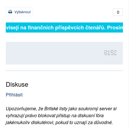
0
Vytisknout
závisejí na finančních příspěvcích čtenářů. Prosíme, p
8152
Diskuse
Přihlásit
Upozorňujeme, že Britské listy jako soukromý server si
vyhrazují právo blokovat přístup na diskusní fóra
jakémukoliv diskutérovi, pokud to uznají za důvodné.