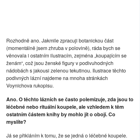
Rozhodně ano. Jakmile zpracuji botanickou část
(momentálně jsem zhruba v polovině), ráda bych se
věnovala i ostatním ilustracím, zejména „koupajícím se
ženám“, což jsou ženské figury v podivuhodných
nádobách s jakousi zelenou tekutinou. Ilustrace těchto
podivných lázní najdeme na mnoha stránkách
Voynichova rukopisu.
Ano. O těchto lázních se často polemizuje, zda jsou to
léčebné nebo rituální koupele, ale vzhledem k těm
ostatním částem knihy by mohlo jít o obojí. Co
myslíte?
Já se přikláním k tomu, že se jedná o léčebné koupele.