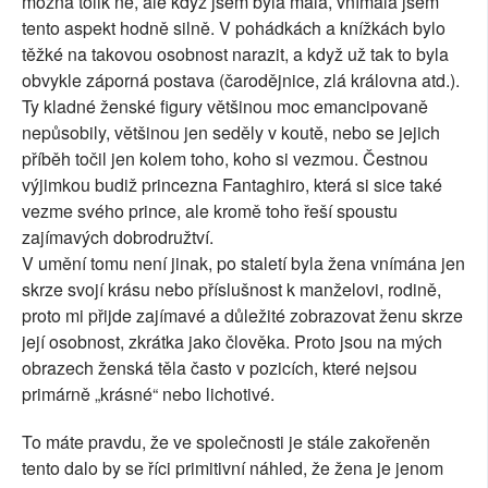
možná tolik ne, ale když jsem byla malá, vnímala jsem
tento aspekt hodně silně. V pohádkách a knížkách bylo
těžké na takovou osobnost narazit, a když už tak to byla
obvykle záporná postava (čarodějnice, zlá královna atd.).
Ty kladné ženské figury většinou moc emancipovaně
nepůsobily, většinou jen seděly v koutě, nebo se jejich
příběh točil jen kolem toho, koho si vezmou. Čestnou
výjimkou budiž princezna Fantaghiro, která si sice také
vezme svého prince, ale kromě toho řeší spoustu
zajímavých dobrodružtví.
V umění tomu není jinak, po staletí byla žena vnímána jen
skrze svojí krásu nebo příslušnost k manželovi, rodině,
proto mi přijde zajímavé a důležité zobrazovat ženu skrze
její osobnost, zkrátka jako člověka. Proto jsou na mých
obrazech ženská těla často v pozicích, které nejsou
primárně „krásné“ nebo lichotivé.
To máte pravdu, že ve společnosti je stále zakořeněn
tento dalo by se říci primitivní náhled, že žena je jenom