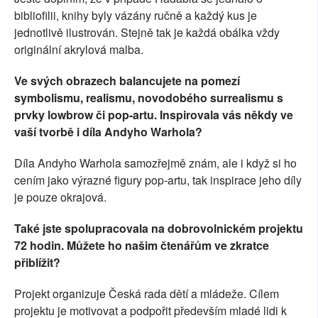
bibliofilii, knihy byly vázány ručně a každý kus je
jednotlivě ilustrován. Stejně tak je každá obálka vždy
originální akrylová malba.
Ve svých obrazech balancujete na pomezí
symbolismu, realismu, novodobého surrealismu s
prvky lowbrow či pop-artu. Inspirovala vás někdy ve
vaší tvorbě i díla Andyho Warhola?
Díla Andyho Warhola samozřejmě znám, ale i když si ho
cením jako výrazné figury pop-artu, tak inspirace jeho díly
je pouze okrajová.
Také jste spolupracovala na dobrovolnickém projektu
72 hodin. Můžete ho našim čtenářům ve zkratce
přiblížit?
Projekt organizuje Česká rada dětí a mládeže. Cílem
projektu je motivovat a podpořit především mladé lidi k