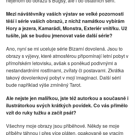
nejenom do obrazů s Bugsy, ale i do ostatních sérií.
Mezi návštěvníky vašich výstav se velké pozornosti
těší i série vašich obrazů, z nichž namátkou vybírám
Hory a jezera, Kamarádi, Monstra, Exteriér vnitřku. Už
tušíte, jak se budou jmenovat vaše další série?
Ano, nyní se mi uceluje série Bizarní dovolená. Jsou to
obrazy s výjevy, které atmosférou připomínají letní pobyt v
přímořském letovisku, avšak s poněkud podivnými a
nestandardními rostlinami, zvířaty či postavami. Zkrátka
takový dovolenkový pobyt v mojí imaginaci. Další sérií
bude například výše zmíněný Tarot.
Ale nejste jen malířkou, jste též autorkou a současně i
ilustrátorkou svých krátkých povídek. Co vás přimělo
vzít do ruky tužku a začít psát?
Všechny moje obrazy jsou příběhové. Někdy se moje
příběhy táhnou i přes více pláten, opakovaně se vracím