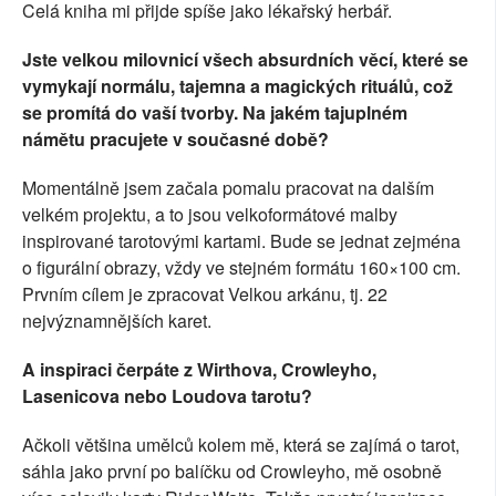
Celá kniha mi přijde spíše jako lékařský herbář.
Jste velkou milovnicí všech absurdních věcí, které se
vymykají normálu, tajemna a magických rituálů, což
se promítá do vaší tvorby. Na jakém tajuplném
námětu pracujete v současné době?
Momentálně jsem začala pomalu pracovat na dalším
velkém projektu, a to jsou velkoformátové malby
inspirované tarotovými kartami. Bude se jednat zejména
o figurální obrazy, vždy ve stejném formátu 160×100 cm.
Prvním cílem je zpracovat Velkou arkánu, tj. 22
nejvýznamnějších karet.
A inspiraci čerpáte z Wirthova, Crowleyho,
Lasenicova nebo Loudova tarotu?
Ačkoli většina umělců kolem mě, která se zajímá o tarot,
sáhla jako první po balíčku od Crowleyho, mě osobně