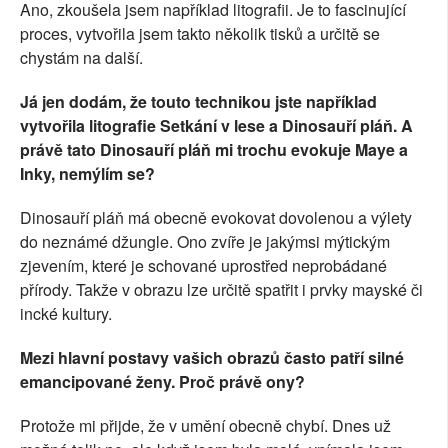
Ano, zkoušela jsem například litografii. Je to fascinující
proces, vytvořila jsem takto několik tisků a určitě se
chystám na další.
Já jen dodám, že touto technikou jste například
vytvořila litografie Setkání v lese a Dinosauří pláň. A
právě tato Dinosauří pláň mi trochu evokuje Maye a
Inky, nemýlím se?
Dinosauří pláň má obecně evokovat dovolenou a výlety
do neznámé džungle. Ono zvíře je jakýmsi mýtickým
zjevením, které je schované uprostřed neprobádané
přírody. Takže v obrazu lze určitě spatřit i prvky mayské či
incké kultury.
Mezi hlavní postavy vašich obrazů často patří silné
emancipované ženy. Proč právě ony?
Protože mi přijde, že v umění obecně chybí. Dnes už