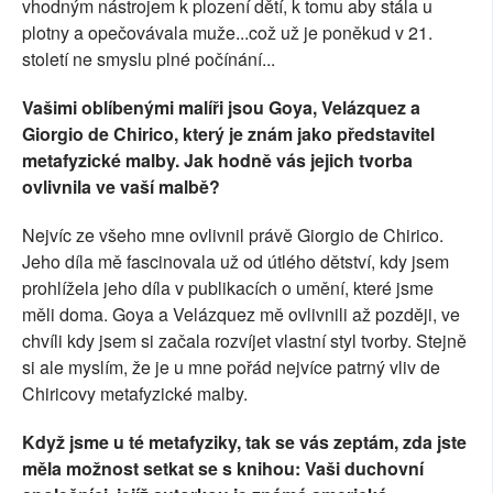
vhodným nástrojem k plození dětí, k tomu aby stála u
plotny a opečovávala muže...což už je poněkud v 21.
století ne smyslu plné počínání...
Vašimi oblíbenými malíři jsou Goya, Velázquez a
Giorgio de Chirico, který je znám jako představitel
metafyzické malby. Jak hodně vás jejich tvorba
ovlivnila ve vaší malbě?
Nejvíc ze všeho mne ovlivnil právě Giorgio de Chirico.
Jeho díla mě fascinovala už od útlého dětství, kdy jsem
prohlížela jeho díla v publikacích o umění, které jsme
měli doma. Goya a Velázquez mě ovlivnili až později, ve
chvíli kdy jsem si začala rozvíjet vlastní styl tvorby. Stejně
si ale myslím, že je u mne pořád nejvíce patrný vliv de
Chiricovy metafyzické malby.
Když jsme u té metafyziky, tak se vás zeptám, zda jste
měla možnost setkat se s knihou: Vaši duchovní