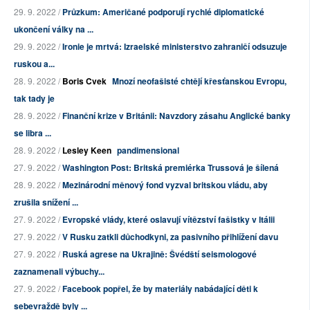
29. 9. 2022 /
Průzkum: Američané podporují rychlé diplomatické
ukončení války na ...
29. 9. 2022 /
Ironie je mrtvá: Izraelské ministerstvo zahraničí odsuzuje
ruskou a...
28. 9. 2022 /
Boris Cvek
Mnozí neofašisté chtějí křesťanskou Evropu,
tak tady je
28. 9. 2022 /
Finanční krize v Británii: Navzdory zásahu Anglické banky
se libra ...
28. 9. 2022 /
Lesley Keen
pandimensional
27. 9. 2022 /
Washington Post: Britská premiérka Trussová je šílená
28. 9. 2022 /
Mezinárodní měnový fond vyzval britskou vládu, aby
zrušila snížení ...
27. 9. 2022 /
Evropské vlády, které oslavují vítězství fašistky v Itálii
27. 9. 2022 /
V Rusku zatkli důchodkyni, za pasivního přihlížení davu
27. 9. 2022 /
Ruská agrese na Ukrajině: Švédští seismologové
zaznamenali výbuchy...
27. 9. 2022 /
Facebook popřel, že by materiály nabádající děti k
sebevraždě byly ...