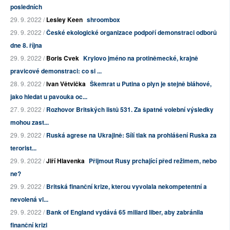
posledních
29. 9. 2022 /
Lesley Keen
shroombox
29. 9. 2022 /
České ekologické organizace podpoří demonstraci odborů
dne 8. října
29. 9. 2022 /
Boris Cvek
Krylovo jméno na protiněmecké, krajně
pravicové demonstraci: co si ...
28. 9. 2022 /
Ivan Větvička
Škemrat u Putina o plyn je stejně bláhové,
jako hledat u pavouka oc...
27. 9. 2022 /
Rozhovor Britských listů 531. Za špatné volební výsledky
mohou zast...
29. 9. 2022 /
Ruská agrese na Ukrajině: Sílí tlak na prohlášení Ruska za
terorist...
29. 9. 2022 /
Jiří Hlavenka
Přijmout Rusy prchající před režimem, nebo
ne?
29. 9. 2022 /
Britská finanční krize, kterou vyvolala nekompetentní a
nevolená vl...
29. 9. 2022 /
Bank of England vydává 65 miliard liber, aby zabránila
finanční krizi