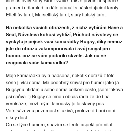
více oslovily karty Rider Waite. Takže prvotní inspirace
pramení odtamtud, a dále pracuji s následujícími taroty:
Etteillův tarot, Marseillský tarot, starý italský tarot.
Na několika vašich obrazech, z nichž vybírám Have a
Seat, Návštěva kohosi vyhlíží, Příchod návštěvy se
vyskytuje pejsek vaší kamarádky Bugsy, díky němuž
jste do obrazů zakomponovala i svůj smysl pro
humor, což se vám podařilo skvěle. Jak na ně
reagovala vaše kamarádka?
Moje kamarádka byla nadšená, několik obrazů z této
série jí visí doma. Má podobný smysl pro humor jako já.
Bugsynu hlídám u sebe doma celkem často, jsem taková
psí chůva. :) Bugsy se mnou občas ráda zajde i na
vernisáže, mezi mými fanoušky je to slavný pes.
Vernisážovou pozornost si užívá, protože drbání není
nikdy dost.
Co se týče humoru, snažím se tento aspekt promítat