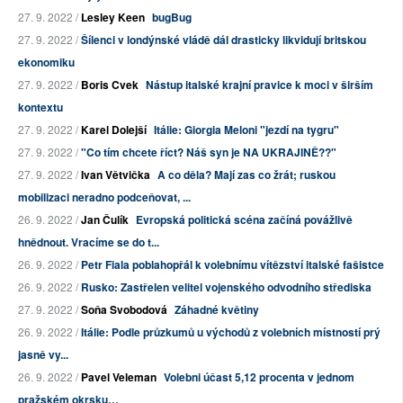
27. 9. 2022 /
Lesley Keen
bugBug
27. 9. 2022 /
Šílenci v londýnské vládě dál drasticky likvidují britskou
ekonomiku
27. 9. 2022 /
Boris Cvek
Nástup italské krajní pravice k moci v širším
kontextu
27. 9. 2022 /
Karel Dolejší
Itálie: Giorgia Meloni "jezdí na tygru"
27. 9. 2022 /
"Co tím chcete říct? Náš syn je NA UKRAJINĚ??"
27. 9. 2022 /
Ivan Větvička
A co děla? Mají zas co žrát; ruskou
mobilizaci neradno podceňovat, ...
26. 9. 2022 /
Jan Čulík
Evropská politická scéna začíná povážlivě
hnědnout. Vracíme se do t...
26. 9. 2022 /
Petr Fiala poblahopřál k volebnímu vítězství italské fašistce
26. 9. 2022 /
Rusko: Zastřelen velitel vojenského odvodního střediska
27. 9. 2022 /
Soňa Svobodová
Záhadné květiny
26. 9. 2022 /
Itálie: Podle průzkumů u východů z volebních místností prý
jasně vy...
26. 9. 2022 /
Pavel Veleman
Volebni účast 5,12 procenta v jednom
pražském okrsku…