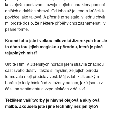
ke stejným postavám, rozvíjím jejich charaktery pomocí
dalších a dalších obrazů. Od toho už je jenom krůček k
povídce jako takové. A přesně to se stalo, v jednu chvíli
mi prostě došlo, že některé příběhy chci zaznamenat i v
psané formě.
Kromě toho jste i velkou milovnicí Jizerských hor. Je
to dáno tou jejich magickou přírodou, která je plná
tajuplných míst?
Určitě i tím. V Jizerských horách jsem strávila značnou
část svého dětství, takže si myslím, že jejich příroda
formovala moji představivost. Můj vztah k Jizerským
horám je tedy částečně založený na tom, jaké jsou a z
části na sentimentu a vzpomínkách z dětství.
Těžištěm vaší tvorby je hlavně olejová a akrylová
malba. Zkoušela jste i jiné techniky než jen tyto?