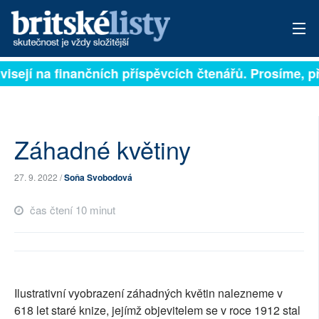
isejí na finančních příspěvcích čtenářů. Prosíme, přis
PŘIHLÁSIT
AKTUÁLNÍ VYDÁNÍ
ARCHIV
Záhadné květiny
ROZHOVORY
27. 9. 2022 /
Soňa Svobodová
TÉMATA
čas čtení 10 minut
NEJČTENĚJŠÍ ZA 7 DNÍ
AUTOŘI
Ilustrativní vyobrazení záhadných květin nalezneme v
PŘÍSPĚVKY NA PROVOZ
618 let staré knize, jejímž objevitelem se v roce 1912 stal