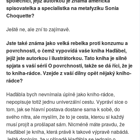
společníci, jejíž autorkou je známá americká
spisovatelka a specialistka na metafyziku Sonia
Choquette?
Ještě ne, ale zní to zajímavě.
Jste také známa jako velká rebelka proti konzumu a
povrchnosti, o čemž vypovídá vaše kniha Haďábel,
jejíž jste autorkou i ilustrátorkou. Tato kniha je silně
spjata s vaší sérií O povrchnosti, takže se dá říci, že je
to kniha-rádce. Vzejde z vaší dílny opět nějaký kniho-
rádce?
Haďábla bych nevnímala úplně jako kniho-rádce,
nepopisuje totiž jednu univerzální cestu. Vypráví sice o
tom, jak se hlavní postava dostane sama k sobě, do
svého nitra, ale myslím, že to je cesta, kterou si každý
musí projít a prošlapat sám. Nicméně máte pravdu, že
Haďábel je kniha, která právě k takové výpravě nabádá.
Ještě doplním, že v případě Haďábla se jednalo o