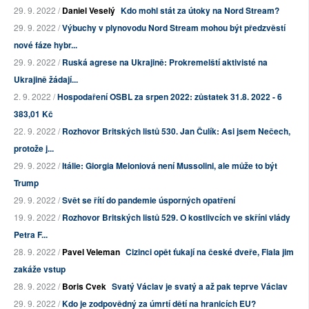
29. 9. 2022 /
Daniel Veselý
Kdo mohl stát za útoky na Nord Stream?
29. 9. 2022 /
Výbuchy v plynovodu Nord Stream mohou být předzvěstí
nové fáze hybr...
29. 9. 2022 /
Ruská agrese na Ukrajině: Prokremelští aktivisté na
Ukrajině žádají...
2. 9. 2022 /
Hospodaření OSBL za srpen 2022: zůstatek 31.8. 2022 - 6
383,01 Kč
22. 9. 2022 /
Rozhovor Britských listů 530. Jan Čulík: Asi jsem Nečech,
protože j...
29. 9. 2022 /
Itálie: Giorgia Meloniová není Mussolini, ale může to být
Trump
29. 9. 2022 /
Svět se řítí do pandemie úsporných opatření
19. 9. 2022 /
Rozhovor Britských listů 529. O kostlivcích ve skříni vlády
Petra F...
28. 9. 2022 /
Pavel Veleman
Cizinci opět ťukají na české dveře, Fiala jim
zakáže vstup
28. 9. 2022 /
Boris Cvek
Svatý Václav je svatý a až pak teprve Václav
29. 9. 2022 /
Kdo je zodpovědný za úmrtí dětí na hranicích EU?