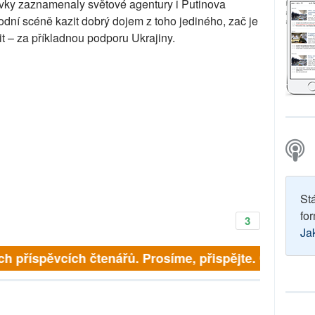
avky zaznamenaly světové agentury i Putinova
dní scéně kazit dobrý dojem z toho jediného, zač je
t – za příkladnou podporu Ukrajiny.
St
for
3
Ja
ích příspěvcích čtenářů. Prosíme, přispějte. ➥