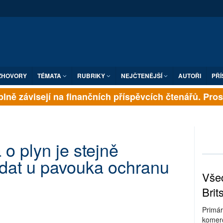
ZHOVORY
TÉMATA
RUBRIKY
NEJČTENĚJŠÍ
AUTOŘI
PŘÍ
lně závisejí na finančních příspěvcích čtenářů. Prosím
o plyn je stejně
edat u pavouka ochranu
Všec
Brit
Primár
komerc