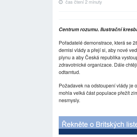
čas čtení 2 minuty
Centrum rozumu. Ilustrační kresb
Pořadatelé demonstrace, která se 28
demisi vlády a přejí si, aby nové 
plynu a aby Česká republika vystou
zdravotnické organizace. Dále chtěj
odtamtud.
Požadavek na odstoupení vlády je o
mohla velká část populace přežít zi
nesmysly.