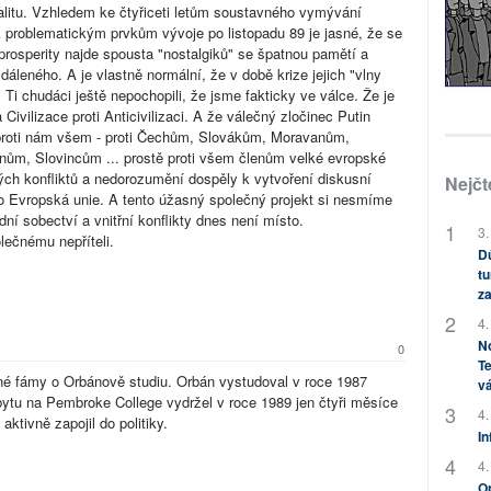
ealitu. Vzhledem ke čtyřiceti letům soustavného vymývání
problematickým prvkům vývoje po listopadu 89 je jasné, že se
prosperity najde spousta "nostalgiků" se špatnou pamětí a
dáleného. A je vlastně normální, že v době krize jejich "vlny
 Ti chudáci ještě nepochopili, že jsme fakticky ve válce. Že je
a Civilizace proti Anticivilizaci. A že válečný zločinec Putin
e proti nám všem - proti Čechům, Slovákům, Moravanům,
, Slovincům ... prostě proti všem členům velké evropské
vých konfliktů a nedorozumění dospěly k vytvoření diskusní
Nejčt
o Evropská unie. A tento úžasný společný projekt si nesmíme
ní sobectví a vnitřní konflikty dnes není místo.
3.
ečnému nepříteli.
Dů
tu
za
4.
No
0
Te
né fámy o Orbánově studiu. Orbán vystudoval v roce 1987
vá
bytu na Pembroke College vydržel v roce 1989 jen čtyři měsíce
4.
aktivně zapojil do politiky.
In
4.
Op