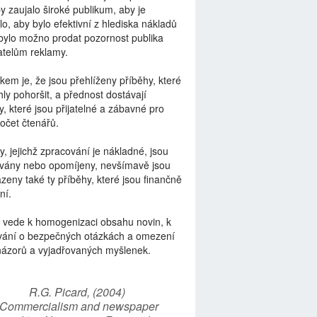
by zaujalo široké publikum, aby je
lo, aby bylo efektivní z hlediska nákladů
bylo možno prodat pozornost publika
telům reklamy.
kem je, že jsou přehlíženy příběhy, které
ly pohoršit, a přednost dostávají
y, které jsou přijatelné a zábavné pro
počet čtenářů.
y, jejichž zpracování je nákladné, jsou
vány nebo opomíjeny, nevšímavě jsou
zeny také ty příběhy, které jsou finančně
ní.
 vede k homogenizaci obsahu novin, k
vání o bezpečných otázkách a omezení
názorů a vyjadřovaných myšlenek.
R.G. Picard, (2004)
“Commercialism and newspaper