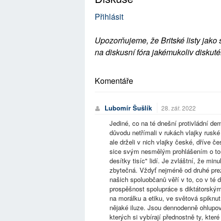
Přihlásit
Upozorňujeme, že Britské listy jako 
na diskusní fóra jakémukoliv diskuté
Komentáře
Lubomír Šušlík
28. zář. 2022
Jediné, co na té dnešní protivládní de
důvodu netřímali v rukách vlajky ruské 
ale drželi v nich vlajky české, dříve
sice svým nesmělým prohlášením o tom,
desítky tisíc" lidí. Je zvláštní, že min
zbytečná. Vždyť nejméně od druhé pre
našich spoluobčanů věří v to, co v té 
prospěšnost spolupráce s diktátorským
na morálku a etiku, ve světová spiknut
nějaké iluze. Jsou dennodenně ohlupov
kterých si vybírají přednostně ty, kter