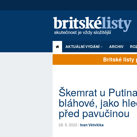
AKTUÁLNÍ VYDÁNÍ
ARCHIV
RO
Britské listy p
Škemrat u Putina 
bláhové, jako hl
před pavučinou
28. 9. 2022 /
Ivan Větvička