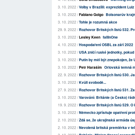
3. 10. 2022 /
Volby v Brazílii: exprezident Luiz 
3. 10. 2022 /
Fabiano Golgo
Bolsonarův kraj
3. 10. 2022 /
Tohle je rozumná akce
29. 9. 2022 /
Rozhovor Britských listů 532. Pro
3. 10. 2022 /
Lesley Keen
fallInOne
4. 10. 2022 /
Hospodaření OSBL za září 2022
3. 10. 2022 /
USA zničí ruské jednotky, pokud P
3. 10. 2022 /
Putin by měl být znepokojen, že U
3. 10. 2022 /
Petr Haraším
Orlovská temná m
22. 9. 2022 /
Rozhovor Britských listů 530. Jan
3. 10. 2022 /
Kvůli svobodě...
27. 9. 2022 /
Rozhovor Britských listů 531. Za
3. 10. 2022 /
Varování: Británie (a Česko) řád
19. 9. 2022 /
Rozhovor Britských listů 529. O k
3. 10. 2022 /
Německo zpřísňuje opatření prot
2. 10. 2022 /
Zdá se, že ukrajinská armáda ús
2. 10. 2022 /
Nevolená britská premiérka v telev
2. 10. 2022 /