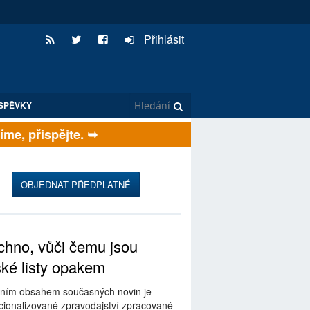
Přihlásit
SPĚVKY
e, přispějte. ➥
OBJEDNAT PŘEDPLATNÉ
hno, vůči čemu jsou
ské listy opakem
ním obsahem současných novin je
ionalizované zpravodajství zpracované