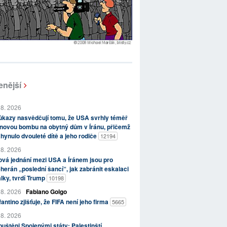
enější
 8. 2026
kazy nasvědčují tomu, že USA svrhly téměř
novou bombu na obytný dům v Íránu, přičemž
hynulo dvouleté dítě a jeho rodiče
12194
 8. 2026
vá jednání mezi USA a Íránem jsou pro
herán „poslední šancí“, jak zabránit eskalaci
lky, tvrdí Trump
10198
 8. 2026
Fabiano Golgo
fantino zjišťuje, že FIFA není jeho firma
5665
 8. 2026
uštěni Spojenými státy: Palestinští