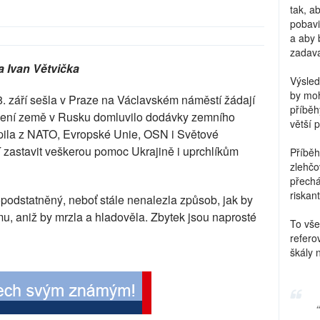
tak, a
pobavi
a aby 
zadava
a Ivan Větvička
Výsled
by moh
. září sešla v Praze na Václavském náměstí žádají
příběh
vedení země v Rusku domluvilo dodávky zemního
větší 
pila z NATO, Evropské Unie, OSN i Světové
í zastavit veškerou pomoc Ukrajině i uprchlíkům
Příběh
zlehčo
přechá
riskant
podstatněný, neboť stále nenalezla způsob, jak by
mu, aniž by mrzla a hladověla. Zbytek jsou naprosté
To vše
refero
škály 