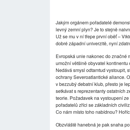
Jakým orgánem pořadatelé demonstra
levný zemní plyn? Je to stejně naiv
Už se mu v ní třepe první oběť – Vik
dobré západní univerzitě, nyní zda
Evropská unie nakonec do značné mír
umožní většině obyvatel kontinentu d
Nedává smysl odtamtud vystoupit, st
ochrany Severoatlantické aliance. 
v bezzubý debatní klub, přesto je le
setkávat s reprezentanty ostatních z
teorie. Požadavek na vystoupení ze
pořadatelů zříci se základních civili
Co nám místo toho nabídnou? Hořící
Obzvláště hanebná je pak snaha po