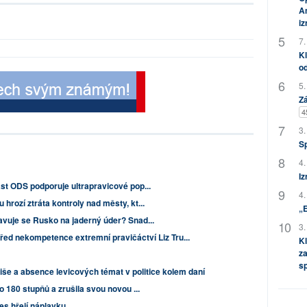
Am
i
7.
Kl
od
5.
Zá
4
3.
S
4.
Iz
st ODS podporuje ultrapravicové pop...
4.
hrozí ztráta kontroly nad městy, kt...
„
avuje se Rusko na jaderný úder? Snad...
3.
třed nekompetence extremní pravičáctví Liz Tru...
Kl
za
s
še a absence levicových témat v politice kolem daní
o 180 stupňů a zrušila svou novou ...
es hřejí náplavku