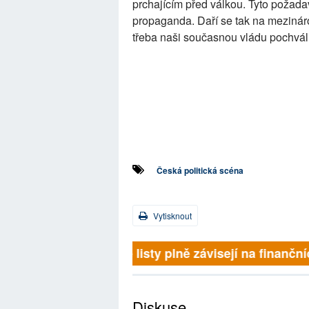
prchajícím před válkou. Tyto požad
propaganda. Daří se tak na mezináro
třeba naši současnou vládu pochváli
Česká politická scéna
Vytisknout
Britské listy plně závisejí na finančn
Diskuse