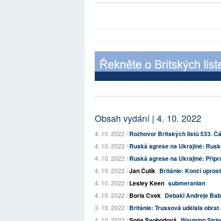
Obsah vydání | 4. 10. 2022
4. 10. 2022 /
Rozhovor Britských listů 533. Čá
4. 10. 2022 /
Ruská agrese na Ukrajině: Rusku 
4. 10. 2022 /
Ruská agrese na Ukrajině: Připr
4. 10. 2022 /
Jan Čulík
Británie: Končí upros
4. 10. 2022 /
Lesley Keen
submeranian
4. 10. 2022 /
Boris Cvek
Debakl Andreje Babi
3. 10. 2022 /
Británie: Trussová udělala obrat 
4. 10. 2022 /
Soňa Svobodová
Warming Strip