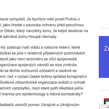
ce vymysleli, že bychom měli prosit Putina o
ní, jako hledat u pavouka ochranu před pavučinou.
tor Orbán, který navzdory tomu, že kdysi studoval na
tně sehrává úlohu hloupé návnady.
y zastoupí naši vládu a nalezne řešení, které
očkat se jara v relativně přijatelných podmínkách.
ejně jako není racionální se zříci spojenecké
Organizace spojených národů se sice změnila
pší se těchto rozhovorů zúčastnit a osobně se
emí, než v izolaci české kotliny spřádat konspirační
 Světové zdravotnické organizace svědčí o ochotě
začních výdobytků, mezi které patří lékařská péče.
 hranice pro epidemiology a lidové komisariáty?
řadatelů ukončit pomoc Ukrajině a Ukrajincům