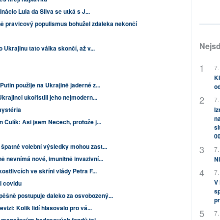
Inácio Lula da Silva se utká s J...
ně pravicový populismus bohužel zdaleka nekončí
Nejsd
 Ukrajinu tato válka skončí, až v...
7.
Kl
utin použije na Ukrajině jaderné z...
od
krajinci ukořistili jeho nejmodern...
7.
ystéria
Iz
na
 Čulík: Asi jsem Nečech, protože j...
si
0
 špatné volební výsledky mohou zast...
7.
ně nevnímá nové, imunitně invazivní...
Ni
ostlivcích ve skříni vlády Petra F...
7.
V
i covidu
sp
pěšně postupuje daleko za osvobozený...
pr
izi: Kolik lidí hlasovalo pro vá...
7.