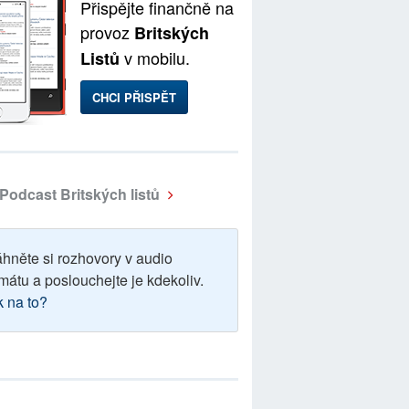
Přispějte finančně na
provoz
Britských
v mobilu.
Listů
CHCI PŘISPĚT
Podcast Britských listů
áhněte si rozhovory v audio
mátu a poslouchejte je kdekoliv.
k na to?