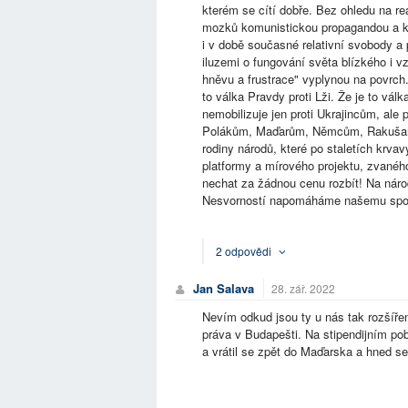
kterém se cítí dobře. Bez ohledu na r
mozků komunistickou propagandou a k 
i v době současné relativní svobody a 
iluzemi o fungování světa blízkého i vz
hněvu a frustrace" vyplynou na povrch.
to válka Pravdy proti Lži. Že je to válk
nemobilizuje jen proti Ukrajincům, al
Polákům, Maďarům, Němcům, Rakušanům
rodiny národů, které po staletích krva
platformy a mírového projektu, zvanéh
nechat za žádnou cenu rozbít! Na národ
Nesvorností napomáháme našemu spol
2 odpovědi
Jan Salava
28. zář. 2022
Nevím odkud jsou ty u nás tak rozšíře
práva v Budapešti. Na stipendijním po
a vrátil se zpět do Maďarska a hned se 