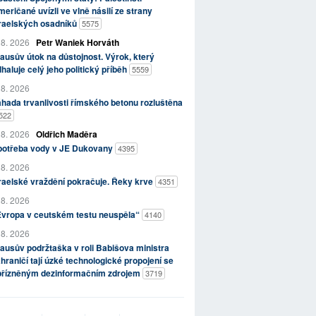
eričané uvízli ve vlně násilí ze strany
zraelských osadníků
5575
 8. 2026
Petr Waniek Horváth
ausův útok na důstojnost. Výrok, který
haluje celý jeho politický příběh
5559
 8. 2026
hada trvanlivosti římského betonu rozluštěna
522
 8. 2026
Oldřich Maděra
potřeba vody v JE Dukovany
4395
 8. 2026
raelské vraždění pokračuje. Řeky krve
4351
 8. 2026
Evropa v ceutském testu neuspěla“
4140
 8. 2026
ausův podržtaška v roli Babišova ministra
hraničí tají úzké technologické propojení se
přízněným dezinformačním zdrojem
3719