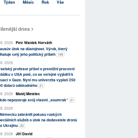
Týden
Měsíc
Rok
Vše
ílenější dnes
 8. 2026
Petr Waniek Horváth
ausův útok na důstojnost. Výrok, který
haluje celý jeho politický příběh
195
 8. 2026
raelský profesor přišel o prestižní pracovní
bídku v USA poté, co se veřejně vyjádřil k
tuaci v Gaze. Nyní mu univerzita vyplatí 250
00 dolarů odškodného
21
 8. 2026
Matěj Metelec
kdo nepozoruje svůj vlastní „soumrak“
21
 8. 2026
 Německu zabránili pokusu ruských
eciálních služeb o útok na dodavatele dronů
o Ukrajinu
20
 8. 2026
Jiří David