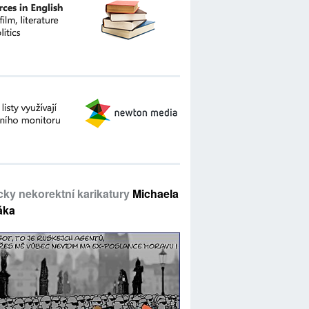
icky nekorektní karikatury
Michaela
áka