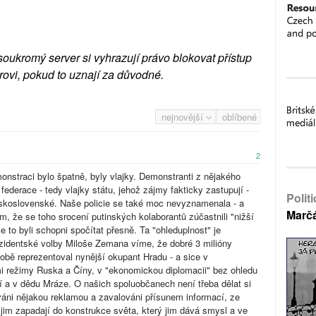
soukromý server si vyhrazují právo blokovat přístup
rovi, pokud to uznají za důvodné.
nejnovější
oblíbené
2
monstraci bylo špatně, byly vlajky. Demonstranti z nějakého
federace - tedy vlajky státu, jehož zájmy fakticky zastupují -
Polit
 československé. Naše policie se také moc nevyznamenala - a
Marč
 že se toho srocení putinských kolaborantů zúčastnili "nižší
ule to byli schopni spočítat přesně. Ta "ohleduplnost" je
zidentské volby Miloše Zemana víme, že dobré 3 milióny
době reprezentoval nynější okupant Hradu - a sice v
i režimy Ruska a Číny, v "ekonomickou diplomacii" bez ohledu
í a v dědu Mráze. O našich spoluobčanech není třeba dělat si
áni nějakou reklamou a zavalováni přísunem informací, ze
é jim zapadají do konstrukce světa, který jim dává smysl a ve