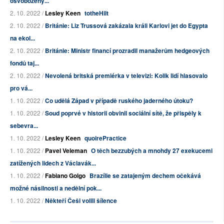
osvobozený...
2. 10. 2022 /
Lesley Keen
totheHilt
2. 10. 2022 /
Británie: Liz Trussová zakázala králi Karlovi jet do Egypta
na ekol...
2. 10. 2022 /
Británie: Ministr financí prozradil manažerům hedgeových
fondů taj...
2. 10. 2022 /
Nevolená britská premiérka v televizi: Kolik lidí hlasovalo
pro vá...
1. 10. 2022 /
Co udělá Západ v případě ruského jaderného útoku?
1. 10. 2022 /
Soud poprvé v historii obvinil sociální sítě, že přispěly k
sebevra...
1. 10. 2022 /
Lesley Keen
quoirePractice
1. 10. 2022 /
Pavel Veleman
O těch bezzubých a mnohdy 27 exekucemi
zatížených lidech z Václavák...
1. 10. 2022 /
Fabiano Golgo
Brazílie se zatajeným dechem očekává
možné násilnosti a nedělní pok...
1. 10. 2022 /
Někteří Češi volili šílence