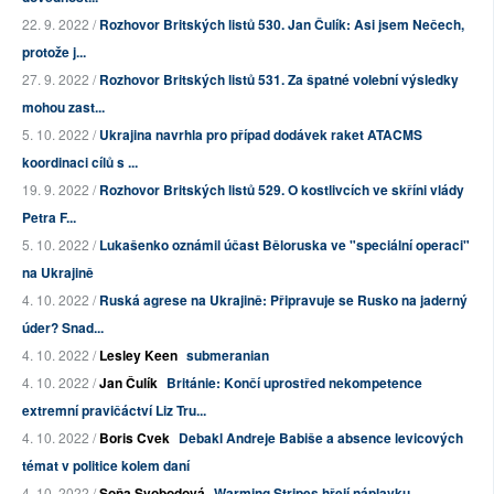
22. 9. 2022 /
Rozhovor Britských listů 530. Jan Čulík: Asi jsem Nečech,
protože j...
27. 9. 2022 /
Rozhovor Britských listů 531. Za špatné volební výsledky
mohou zast...
5. 10. 2022 /
Ukrajina navrhla pro případ dodávek raket ATACMS
koordinaci cílů s ...
19. 9. 2022 /
Rozhovor Britských listů 529. O kostlivcích ve skříni vlády
Petra F...
5. 10. 2022 /
Lukašenko oznámil účast Běloruska ve "speciální operaci"
na Ukrajině
4. 10. 2022 /
Ruská agrese na Ukrajině: Připravuje se Rusko na jaderný
úder? Snad...
4. 10. 2022 /
Lesley Keen
submeranian
4. 10. 2022 /
Jan Čulík
Británie: Končí uprostřed nekompetence
extremní pravičáctví Liz Tru...
4. 10. 2022 /
Boris Cvek
Debakl Andreje Babiše a absence levicových
témat v politice kolem daní
4. 10. 2022 /
Soňa Svobodová
Warming Stripes hřejí náplavku