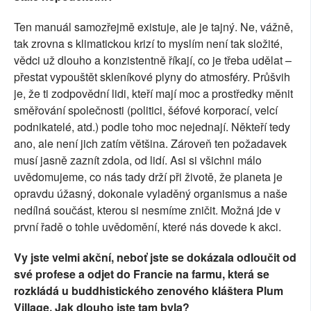
Ten manuál samozřejmě existuje, ale je tajný. Ne, vážně,
tak zrovna s klimatickou krizí to myslím není tak složité,
vědci už dlouho a konzistentně říkají, co je třeba udělat –
přestat vypouštět skleníkové plyny do atmosféry. Průšvih
je, že ti zodpovědní lidi, kteří mají moc a prostředky měnit
směřování společnosti (politici, šéfové korporací, velcí
podnikatelé, atd.) podle toho moc nejednají. Někteří tedy
ano, ale není jich zatím většina. Zároveň ten požadavek
musí jasně zaznít zdola, od lidí. Asi si všichni málo
uvědomujeme, co nás tady drží při životě, že planeta je
opravdu úžasný, dokonale vyladěný organismus a naše
nedílná součást, kterou si nesmíme zničit. Možná jde v
první řadě o tohle uvědomění, které nás dovede k akci.
Vy jste velmi akční, neboť jste se dokázala odloučit od
své profese a odjet do Francie na farmu, která se
rozkládá u buddhistického zenového kláštera Plum
Village. Jak dlouho jste tam byla?