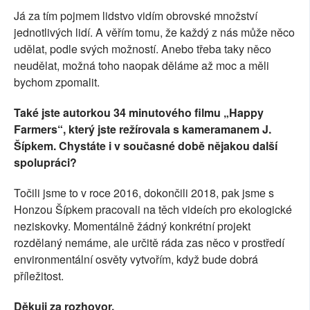
Já za tím pojmem lidstvo vidím obrovské množství
jednotlivých lidí. A věřím tomu, že každý z nás může něco
udělat, podle svých možností. Anebo třeba taky něco
neudělat, možná toho naopak děláme až moc a měli
bychom zpomalit.
Také jste autorkou 34 minutového filmu „Happy
Farmers“, který jste režírovala s kameramanem J.
Šípkem. Chystáte i v současné době nějakou další
spolupráci?
Točili jsme to v roce 2016, dokončili 2018, pak jsme s
Honzou Šípkem pracovali na těch videích pro ekologické
neziskovky. Momentálně žádný konkrétní projekt
rozdělaný nemáme, ale určitě ráda zas něco v prostředí
environmentální osvěty vytvořím, když bude dobrá
příležitost.
Děkuji za rozhovor.