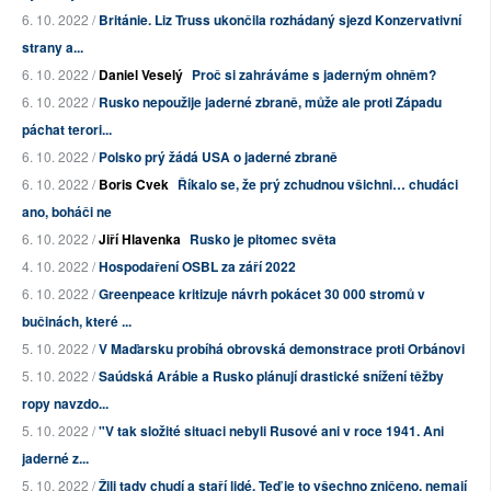
6. 10. 2022 /
Británie. Liz Truss ukončila rozhádaný sjezd Konzervativní
strany a...
6. 10. 2022 /
Daniel Veselý
Proč si zahráváme s jaderným ohněm?
6. 10. 2022 /
Rusko nepoužije jaderné zbraně, může ale proti Západu
páchat terori...
6. 10. 2022 /
Polsko prý žádá USA o jaderné zbraně
6. 10. 2022 /
Boris Cvek
Říkalo se, že prý zchudnou všichni… chudáci
ano, boháči ne
6. 10. 2022 /
Jiří Hlavenka
Rusko je pitomec světa
4. 10. 2022 /
Hospodaření OSBL za září 2022
6. 10. 2022 /
Greenpeace kritizuje návrh pokácet 30 000 stromů v
bučinách, které ...
5. 10. 2022 /
V Maďarsku probíhá obrovská demonstrace proti Orbánovi
5. 10. 2022 /
Saúdská Arábie a Rusko plánují drastické snížení těžby
ropy navzdo...
5. 10. 2022 /
"V tak složité situaci nebyli Rusové ani v roce 1941. Ani
jaderné z...
5. 10. 2022 /
Žili tady chudí a staří lidé. Teď je to všechno zničeno, nemají