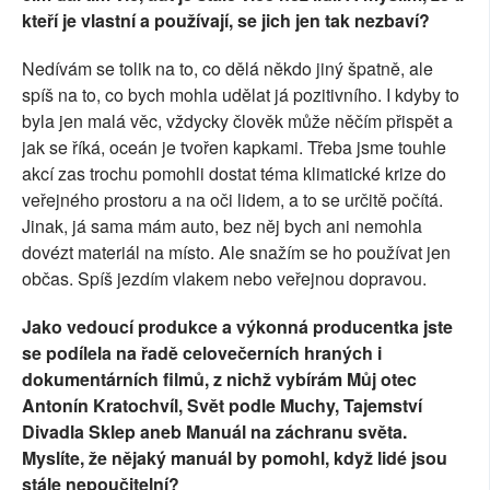
kteří je vlastní a používají, se jich jen tak nezbaví?
Nedívám se tolik na to, co dělá někdo jiný špatně, ale
spíš na to, co bych mohla udělat já pozitivního. I kdyby to
byla jen malá věc, vždycky člověk může něčím přispět a
jak se říká, oceán je tvořen kapkami. Třeba jsme touhle
akcí zas trochu pomohli dostat téma klimatické krize do
veřejného prostoru a na oči lidem, a to se určitě počítá.
Jinak, já sama mám auto, bez něj bych ani nemohla
dovézt materiál na místo. Ale snažím se ho používat jen
občas. Spíš jezdím vlakem nebo veřejnou dopravou.
Jako vedoucí produkce a výkonná producentka jste
se podílela na řadě celovečerních hraných i
dokumentárních filmů, z nichž vybírám Můj otec
Antonín Kratochvíl, Svět podle Muchy, Tajemství
Divadla Sklep aneb Manuál na záchranu světa.
Myslíte, že nějaký manuál by pomohl, když lidé jsou
stále nepoučitelní?