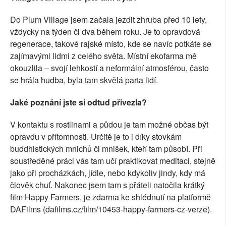
Do Plum Village jsem začala jezdit zhruba před 10 lety,
vždycky na týden či dva během roku. Je to opravdová
regenerace, takové rajské místo, kde se navíc potkáte se
zajímavými lidmi z celého světa. Místní ekofarma mě
okouzlila – svojí lehkostí a neformální atmosférou, často
se hrála hudba, byla tam skvělá parta lidí.
Jaké poznání jste si odtud přivezla?
V kontaktu s rostlinami a půdou je tam možné občas být
opravdu v přítomnosti. Určitě je to i díky stovkám
buddhistických mnichů či mnišek, kteří tam působí. Při
soustředěné práci vás tam učí praktikovat meditaci, stejně
jako při procházkách, jídle, nebo kdykoliv jindy, kdy má
člověk chuť. Nakonec jsem tam s přáteli natočila krátký
film Happy Farmers, je zdarma ke shlédnutí na platformě
DAFilms (dafilms.cz/film/10453-happy-farmers-cz-verze).