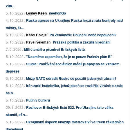
vůb...
5. 10. 2022 /
Lesley Keen
neehonGo
4. 10. 2022 /
Ruská agrese na Ukrajině: Rusku hrozí ztráta kontroly nad
městy, kt...
5. 10. 2022 /
Karel Dolejší
Po Zemanovi: Poučeni, nebo nepoučeni?
5. 10. 2022 /
Pavel Veleman
Pražská politika a zákulisní jednání
7. 6. 2020 /
Milí čtenáři a příznivci Britských listů
5. 10. 2022 /
"Nesmíme zapomínat, že je to pouze Putinův plán B"
5. 10. 2022 /
Studie: Používání sociálních médií je spojeno se vznikem
deprese
5. 10. 2022 /
Může NATO odradit Rusko od použití jaderných zbraní?
5. 10. 2022 /
Írán zatkl hudebníka, jehož píseň se rozšířila virálně a stala
se h...
5. 10. 2022 /
Putin v bunkru
29. 9. 2022 /
Rozhovor Britských listů 532. Pro Ukrajinu tato válka
skončí, až v...
5. 10. 2022 /
Ukrajinský úspěch ukazuje mistrovství ve třech základních
dovednost...