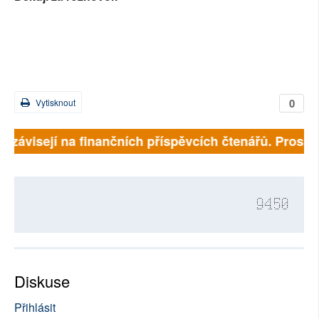
0
Vytisknout
ě závisejí na finančních příspěvcích čtenářů. Prosíme,
9450
Diskuse
Přihlásit