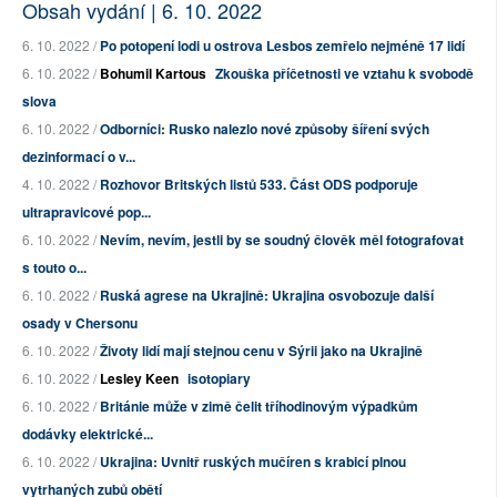
Obsah vydání | 6. 10. 2022
6. 10. 2022 /
Po potopení lodi u ostrova Lesbos zemřelo nejméně 17 lidí
6. 10. 2022 /
Bohumil Kartous
Zkouška příčetnosti ve vztahu k svobodě
slova
6. 10. 2022 /
Odborníci: Rusko nalezlo nové způsoby šíření svých
dezinformací o v...
4. 10. 2022 /
Rozhovor Britských listů 533. Část ODS podporuje
ultrapravicové pop...
6. 10. 2022 /
Nevím, nevím, jestli by se soudný člověk měl fotografovat
s touto o...
6. 10. 2022 /
Ruská agrese na Ukrajině: Ukrajina osvobozuje další
osady v Chersonu
6. 10. 2022 /
Životy lidí mají stejnou cenu v Sýrii jako na Ukrajině
6. 10. 2022 /
Lesley Keen
isotopiary
6. 10. 2022 /
Británie může v zimě čelit tříhodinovým výpadkům
dodávky elektrické...
6. 10. 2022 /
Ukrajina: Uvnitř ruských mučíren s krabicí plnou
vytrhaných zubů obětí