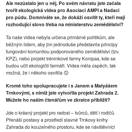
Ale nezůstalo jen u něj. Po svém návratu jste začala
tvořit ekologická videa pro Asociaci AMPI a Nadaci
pro půdu. Domníváte se, že dokáží osvítit ty, kteří mají
rozhodující slovo třeba na ministerstvu zemědělství?
Ta naše videa nebyla určena primárně politikům, ale
běžným lidem, aby jim jednoduše představila principy
fungování komunitou podporovaného zemědělství (tzv.
KPZ), nebo projekt tréninkové farmy Konipas, kde se
budou učit ekologičtí farmáři. Videa měla úspěch, tak
možná, že i někoho osvítila 😊
Kromě toho spolupracujete i s Janem a Matyášem
Trnkovými, s nimiž jste vytvořila projekt Zahrada 2.
Můžete ho našim čtenářům ve zkratce přiblížit?
Jde o krásný projekt pro radost – tvůrců, dětí i rodičů.
Přenáší postavy a prostředí slavné Trnkovy knihy
Zahrada do kouzelného prostoru, kde se návštěvníci