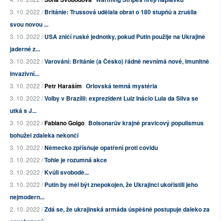
3. 10. 2022 /
Británie: Trussová udělala obrat o 180 stupňů a zrušila
svou novou ...
3. 10. 2022 /
USA zničí ruské jednotky, pokud Putin použije na Ukrajině
jaderné z...
3. 10. 2022 /
Varování: Británie (a Česko) řádně nevnímá nové, imunitně
invazivní...
3. 10. 2022 /
Petr Haraším
Orlovská temná mystéria
3. 10. 2022 /
Volby v Brazílii: exprezident Luiz Inácio Lula da Silva se
utká s J...
3. 10. 2022 /
Fabiano Golgo
Bolsonarův krajně pravicový populismus
bohužel zdaleka nekončí
3. 10. 2022 /
Německo zpřísňuje opatření proti covidu
3. 10. 2022 /
Tohle je rozumná akce
3. 10. 2022 /
Kvůli svobodě...
3. 10. 2022 /
Putin by měl být znepokojen, že Ukrajinci ukořistili jeho
nejmodern...
2. 10. 2022 /
Zdá se, že ukrajinská armáda úspěšně postupuje daleko za