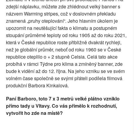
zdejší náplavku, můžete zde zhlédnout velký banner s
SOCIÁLNÍ SÍTĚ
názvem Warming stripes, což v doslovném překladu
znamená „pruhy oteplování“. Jeho hlavním úkolem je
RUBRIKY
upozornit na neutěšující fakta o klimatu a postupném
stoupání průměrné teploty od roku 1905 až do roku 2021,
PLNÁ VERZE STRÁNEK
která v České republice roste přibližně dvakrát rychleji,
než je globální průměr, neboť od roku 1960 se v České
republice oteplilo o + 2 stupně Celsia. Celá tato akce
probíhá v rámci Týdne pro klima a zmíněný banner, zde
bude k vidění až do 12. října. Na jeho vzniku se ve svém
volném čase společně se svými přáteli podílela filmová
produkční Barbora Kinkalová.
Paní Barboro, toto 7 x 3 metrů velké plátno vzniklo
přímo tady u Vltavy. Co vás přimělo k rozhodnutí,
vytvořit ho zde na místě?