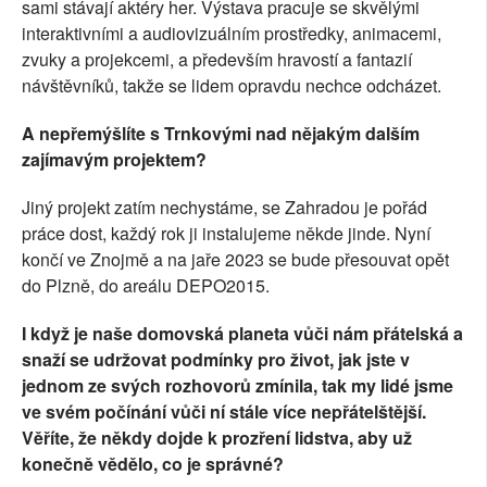
sami stávají aktéry her. Výstava pracuje se skvělými
interaktivními a audiovizuálním prostředky, animacemi,
zvuky a projekcemi, a především hravostí a fantazií
návštěvníků, takže se lidem opravdu nechce odcházet.
A nepřemýšlíte s Trnkovými nad nějakým dalším
zajímavým projektem?
Jiný projekt zatím nechystáme, se Zahradou je pořád
práce dost, každý rok ji instalujeme někde jinde. Nyní
končí ve Znojmě a na jaře 2023 se bude přesouvat opět
do Plzně, do areálu DEPO2015.
I kd
yž je naše domovská planeta vůči nám přátelská a
snaží se udržovat podmínky pro život, jak jste v
jednom ze svých rozhovorů zmínila, tak my lidé jsme
ve svém počínání vůči ní stále více nepřátelštější.
Věříte, že někdy dojde k prozření lidstva, aby už
konečně vědělo, co je správné?