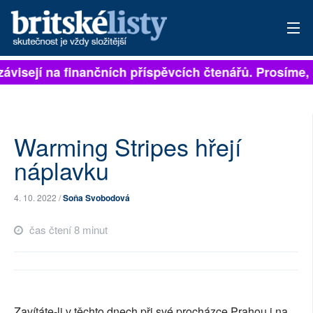
ávisejí na finančních příspěvcích čtenářů. Prosíme, p
PŘIHLÁSIT
AKTUÁLNÍ VYDÁNÍ
ARCHIV
Warming Stripes hřejí
náplavku
ROZHOVORY
4. 10. 2022 /
Soňa Svobodová
TÉMATA
čas čtení 8 minut
NEJČTENĚJŠÍ ZA 7 DNÍ
AUTOŘI
PŘÍSPĚVKY NA PROVOZ
Zavítáte-li v těchto dnech při své procházce Prahou i na