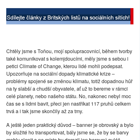
Chtěly jsme s Toňou, mojí spolupracovnicí, během tvorby
také komunikovat s kolemjdoucími, měly jsme s sebou i
petici Climate of Change, kterou lidé mohli podepsat.
Upozorňuje na sociální dopady klimatické krize –
problémy spojené se změnou klimatu, totiž dopadnou hůř
na ty slabší a chudší obyvatele, ať už to bereme v rámci
celé planety, nebo našeho státu. No, nakonec nebyl moc
čas se s lidmi bavit, přeci jen nastříkat 117 pruhů celkem
trvá a i tak jsme skončily až za tmy.
A ještě jeden praktický důvod – banner je obrovský a bylo
by složité ho transportovat, bály jsme se, že by se barvy
mohly slepit a na místo by dorazil jen barevný guláš.