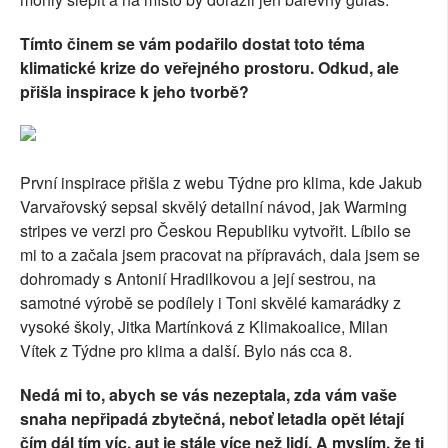
Tímto činem se vám podařilo dostat toto téma
klimatické krize do veřejného prostoru. Odkud, ale
přišla inspirace k jeho tvorbě?
První inspirace přišla z webu Týdne pro klima, kde Jakub
Varvařovský sepsal skvělý detailní návod, jak Warming
stripes ve verzi pro Českou Republiku vytvořit. Líbilo se
mi to a začala jsem pracovat na přípravách, dala jsem se
dohromady s Antonií Hradilkovou a její sestrou, na
samotné výrobě se podílely i Toni skvělé kamarádky z
vysoké školy, Jitka Martínková z Klimakoalice, Milan
Vítek z Týdne pro klima a další. Bylo nás cca 8.
Nedá mi to, abych se vás nezeptala, zda vám vaše
snaha nepřipadá zbytečná, neboť letadla opět létají
čím dál tím víc, aut je stále více než lidí. A myslím, že ti