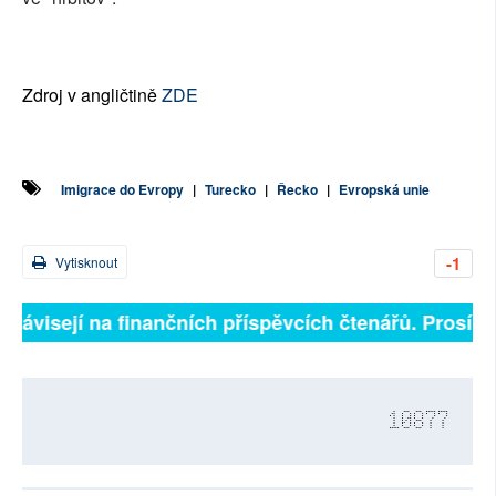
Zdroj v angličtině
ZDE
Imigrace do Evropy
|
Turecko
|
Řecko
|
Evropská unie
-1
Vytisknout
 závisejí na finančních příspěvcích čtenářů. Prosíme, 
10877