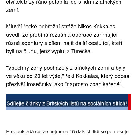
čtvrtek brzy ráno potopila loď s lidmi z afrických
zemí.
Mluvčí řecké pobřežní stráže Nikos Kokkalas
uvedl, že probíhá rozsáhlá operace zahrnující
různé agentury s cílem najít další cestující, kteří
byli na člunu, jenž vyplul z Turecka.
"Všechny ženy pocházely z afrických zemí a byly
ve věku od 20 let výše," řekl Kokkalas, který popsal
přeživší trosečníky jako "naprosto zpanikařené".
Předpokládá se, že nejméně 15 dalších lidí se pohřešuje.