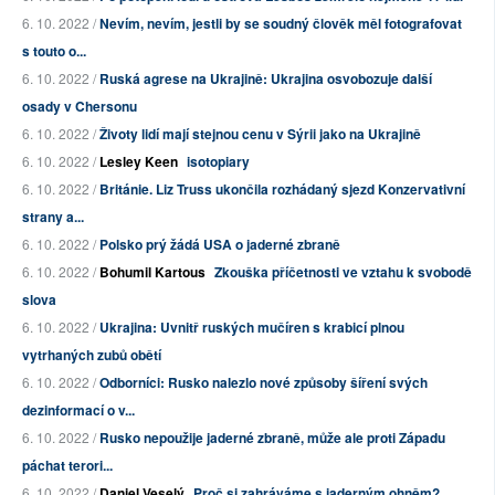
6. 10. 2022 /
Nevím, nevím, jestli by se soudný člověk měl fotografovat
s touto o...
6. 10. 2022 /
Ruská agrese na Ukrajině: Ukrajina osvobozuje další
osady v Chersonu
6. 10. 2022 /
Životy lidí mají stejnou cenu v Sýrii jako na Ukrajině
6. 10. 2022 /
Lesley Keen
isotopiary
6. 10. 2022 /
Británie. Liz Truss ukončila rozhádaný sjezd Konzervativní
strany a...
6. 10. 2022 /
Polsko prý žádá USA o jaderné zbraně
6. 10. 2022 /
Bohumil Kartous
Zkouška příčetnosti ve vztahu k svobodě
slova
6. 10. 2022 /
Ukrajina: Uvnitř ruských mučíren s krabicí plnou
vytrhaných zubů obětí
6. 10. 2022 /
Odborníci: Rusko nalezlo nové způsoby šíření svých
dezinformací o v...
6. 10. 2022 /
Rusko nepoužije jaderné zbraně, může ale proti Západu
páchat terori...
6. 10. 2022 /
Daniel Veselý
Proč si zahráváme s jaderným ohněm?