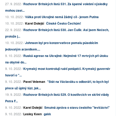
27. 9. 2022 /
Rozhovor Britských listů 531. Za špatné volební výsledky
mohou zast...
10. 10. 2022 /
Válka proti Ukrajině nemá žádný cíl - jenom Putina
10. 10. 2022 /
Karel Dolejší
Čínské Česko Čechům!
22. 9. 2022 /
Rozhovor Britských listů 530. Jan Čulík: Asi jsem Nečech,
protože j...
10. 10. 2022 /
Johnson byl pro konzervativce pomalu púsobícím
jedovatým arzenikem....
9. 10. 2022 /
Ruská agrese na Ukrajině: Nejméně 17 mrtvých při útoku
na obytné do...
9. 10. 2022 /
Krymský most kontrolují ruští potápěčí. Krymský guvernér
hovoří o "...
9. 10. 2022 /
Pavel Veleman
"Stát na Václaváku s odboráři, to bych byl
přece už úplný lůzr, jak...
19. 9. 2022 /
Rozhovor Britských listů 529. O kostlivcích ve skříni vlády
Petra F...
9. 10. 2022 /
Karel Dolejší
Smutná zpráva o stavu českého "levičáctví"
9. 10. 2022 /
Lesley Keen
gakk