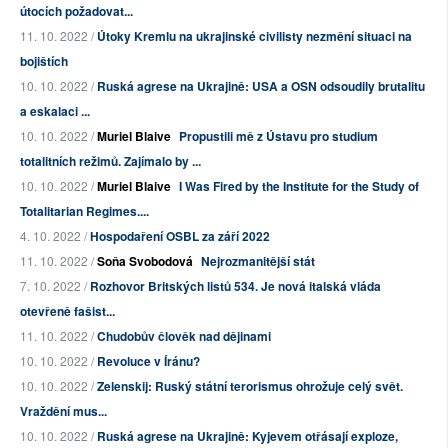
útocích požadovat...
11. 10. 2022 /
Útoky Kremlu na ukrajinské civilisty nezmění situaci na
bojištích
10. 10. 2022 /
Ruská agrese na Ukrajině: USA a OSN odsoudily brutalitu
a eskalaci ...
10. 10. 2022 /
Muriel Blaive
Propustili mě z Ústavu pro studium
totalitních režimů. Zajímalo by ...
10. 10. 2022 /
Muriel Blaive
I Was Fired by the Institute for the Study of
Totalitarian Regimes....
4. 10. 2022 /
Hospodaření OSBL za září 2022
11. 10. 2022 /
Soňa Svobodová
Nejrozmanitější stát
7. 10. 2022 /
Rozhovor Britských listů 534. Je nová italská vláda
otevřeně fašist...
11. 10. 2022 /
Chudobův člověk nad dějinami
10. 10. 2022 /
Revoluce v Íránu?
10. 10. 2022 /
Zelenskij: Ruský státní terorismus ohrožuje celý svět.
Vraždění mus...
10. 10. 2022 /
Ruská agrese na Ukrajině: Kyjevem otřásají exploze,