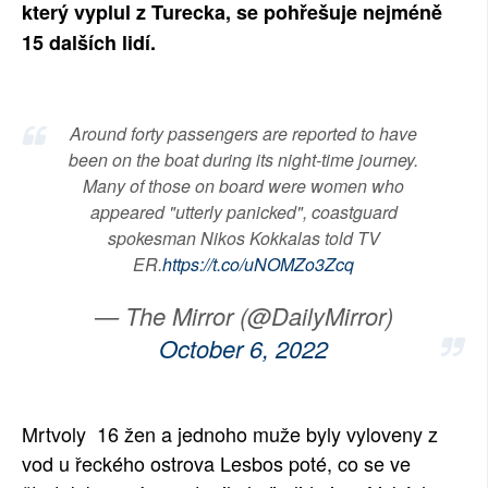
který vyplul z Turecka, se pohřešuje nejméně
SOCIÁLNÍ SÍTĚ
15 dalších lidí.
RUBRIKY
PLNÁ VERZE STRÁNEK
Around forty passengers are reported to have
been on the boat during its night-time journey.
Many of those on board were women who
appeared "utterly panicked", coastguard
spokesman Nikos Kokkalas told TV
ER.
https://t.co/uNOMZo3Zcq
— The Mirror (@DailyMirror)
October 6, 2022
Mrtvoly 16 žen a jednoho muže byly vyloveny z
vod u řeckého ostrova Lesbos poté, co se ve