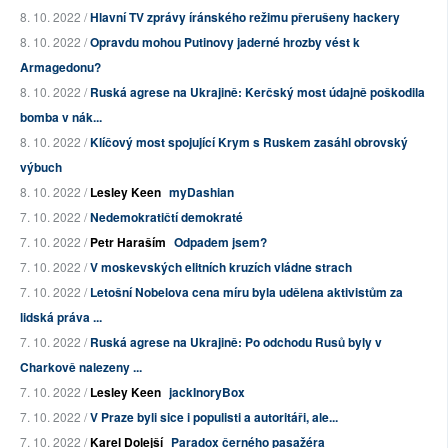
8. 10. 2022 /
Hlavní TV zprávy íránského režimu přerušeny hackery
8. 10. 2022 /
Opravdu mohou Putinovy jaderné hrozby vést k
Armagedonu?
8. 10. 2022 /
Ruská agrese na Ukrajině: Kerčský most údajně poškodila
bomba v nák...
8. 10. 2022 /
Klíčový most spojující Krym s Ruskem zasáhl obrovský
výbuch
8. 10. 2022 /
Lesley Keen
myDashian
7. 10. 2022 /
Nedemokratičtí demokraté
7. 10. 2022 /
Petr Haraším
Odpadem jsem?
7. 10. 2022 /
V moskevských elitních kruzích vládne strach
7. 10. 2022 /
Letošní Nobelova cena míru byla udělena aktivistům za
lidská práva ...
7. 10. 2022 /
Ruská agrese na Ukrajině: Po odchodu Rusů byly v
Charkově nalezeny ...
7. 10. 2022 /
Lesley Keen
jackInoryBox
7. 10. 2022 /
V Praze byli sice i populisti a autoritáři, ale...
7. 10. 2022 /
Karel Dolejší
Paradox černého pasažéra