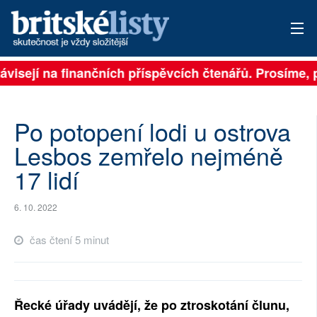
ávisejí na finančních příspěvcích čtenářů. Prosíme, př
PŘIHLÁSIT
AKTUÁLNÍ VYDÁNÍ
Po potopení lodi u ostrova
ARCHIV
Lesbos zemřelo nejméně
17 lidí
ROZHOVORY
TÉMATA
6. 10. 2022
NEJČTENĚJŠÍ ZA 7 DNÍ
čas čtení 5 minut
AUTOŘI
PŘÍSPĚVKY NA PROVOZ
Řecké úřady uvádějí, že po ztroskotání člunu,