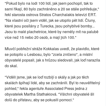
"Pokud bylo na lodi 100 lidí, jak jsem pochopil, tak to
sami říkají, 80 bylo zachráněno a 20 se stále pohřešuje,"
řekl starosta ostrova Stratos Charchalakis televizi ERT.
"Na vlastní oči jsem viděl, jak se utopilo pět lidí. Čluny,
které jsou posílány z Turecka, jsou pohyblivé bomby...
Jsou to malé plachetnice, které by neměly mít na palubě
více než 15 nebo 20 osob, a mají jich 100."
Mluvčí pobřežní stráže Kokkalas uvedl, že plavidlo, které
se potopilo u Lesbosu, bylo "zcela zničeno", a místní
obyvatelé popsali, jak s hrůzou sledovali, jak loď narazila
do skal.
"Viděli jsme, jak se loď rozbíjí o skály a jak po těch
skalách šplhají lidé, aby se zachránili. Byl to neuvěřitelný
pohled," řekla agentuře Associated Press jedna z
obyvatelek Martha Stathakiová. "Všichni obyvatelé šli
dolů do přístavu, aby se pokusili pomoci."