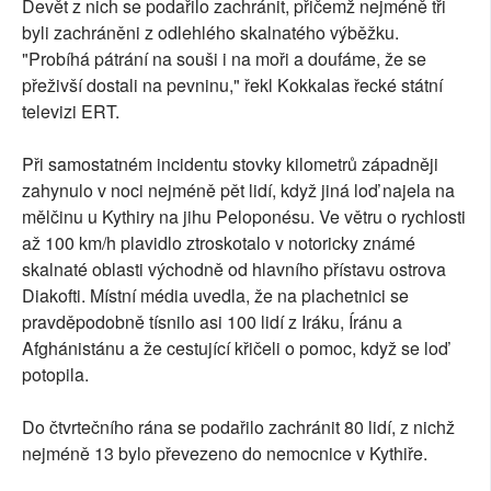
Devět z nich se podařilo zachránit, přičemž nejméně tři
byli zachráněni z odlehlého skalnatého výběžku.
"Probíhá pátrání na souši i na moři a doufáme, že se
přeživší dostali na pevninu," řekl Kokkalas řecké státní
televizi ERT.
Při samostatném incidentu stovky kilometrů západněji
zahynulo v noci nejméně pět lidí, když jiná loď najela na
mělčinu u Kythiry na jihu Peloponésu. Ve větru o rychlosti
až 100 km/h plavidlo ztroskotalo v notoricky známé
skalnaté oblasti východně od hlavního přístavu ostrova
Diakofti. Místní média uvedla, že na plachetnici se
pravděpodobně tísnilo asi 100 lidí z Iráku, Íránu a
Afghánistánu a že cestující křičeli o pomoc, když se loď
potopila.
Do čtvrtečního rána se podařilo zachránit 80 lidí, z nichž
nejméně 13 bylo převezeno do nemocnice v Kythiře.