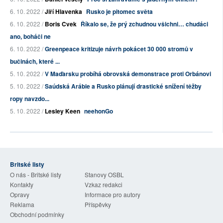
6. 10. 2022 /
Jiří Hlavenka
Rusko je pitomec světa
6. 10. 2022 /
Boris Cvek
Říkalo se, že prý zchudnou všichni… chudáci
ano, boháči ne
6. 10. 2022 /
Greenpeace kritizuje návrh pokácet 30 000 stromů v
bučinách, které ...
5. 10. 2022 /
V Maďarsku probíhá obrovská demonstrace proti Orbánovi
5. 10. 2022 /
Saúdská Arábie a Rusko plánují drastické snížení těžby
ropy navzdo...
5. 10. 2022 /
Lesley Keen
neehonGo
Britské listy
O nás - Britské listy
Stanovy OSBL
Kontakty
Vzkaz redakci
Opravy
Informace pro autory
Reklama
Příspěvky
Obchodní podmínky