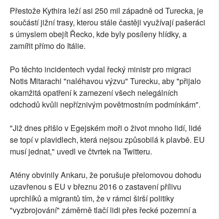
Přestože Kythira leží asi 250 mil západně od Turecka, je
součástí jižní trasy, kterou stále častěji využívají pašeráci
s úmyslem obejít Řecko, kde byly posíleny hlídky, a
zamířit přímo do Itálie.
Po těchto incidentech vydal řecký ministr pro migraci
Notis Mitarachi "naléhavou výzvu" Turecku, aby "přijalo
okamžitá opatření k zamezení všech nelegálních
odchodů kvůli nepříznivým povětrnostním podmínkám".
"Již dnes přišlo v Egejském moři o život mnoho lidí, lidé
se topí v plavidlech, která nejsou způsobilá k plavbě. EU
musí jednat," uvedl ve čtvrtek na Twitteru.
Atény obvinily Ankaru, že porušuje přelomovou dohodu
uzavřenou s EU v březnu 2016 o zastavení přílivu
uprchlíků a migrantů tím, že v rámci širší politiky
"vyzbrojování" záměrně tlačí lidi přes řecké pozemní a