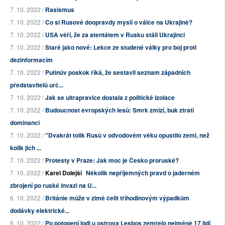
7. 10. 2022 /
Rasismus
7. 10. 2022 /
Co si Rusové doopravdy myslí o válce na Ukrajině?
7. 10. 2022 /
USA věří, že za atentátem v Rusku stáli Ukrajinci
7. 10. 2022 /
Staré jako nové: Lekce ze studené války pro boj proti
dezinformacím
7. 10. 2022 /
Putinův poskok říká, že sestavil seznam západních
představitelů urč...
7. 10. 2022 /
Jak se ultrapravice dostala z politické izolace
7. 10. 2022 /
Budoucnost evropských lesů: Smrk zmizí, buk ztratí
dominanci
7. 10. 2022 /
"Dvakrát tolik Rusů v odvodovém věku opustilo zemi, než
kolik jich ...
7. 10. 2022 /
Protesty v Praze: Jak moc je Česko proruské?
7. 10. 2022 /
Karel Dolejší
Několik nepříjemných pravd o jaderném
zbrojení po ruské invazi na U...
6. 10. 2022 /
Británie může v zimě čelit tříhodinovým výpadkům
dodávky elektrické...
6. 10. 2022 /
Po potopení lodi u ostrova Lesbos zemřelo nejméně 17 lidí