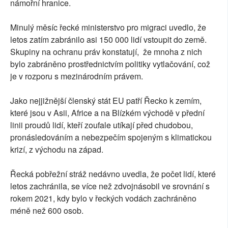
námořní hranice.
Minulý měsíc řecké ministerstvo pro migraci uvedlo, že
letos zatím zabránilo asi 150 000 lidí vstoupit do země.
Skupiny na ochranu práv konstatují, že mnoha z nich
bylo zabráněno prostřednictvím politiky vytlačování, což
je v rozporu s mezinárodním právem.
Jako nejjižnější členský stát EU patří Řecko k zemím,
které jsou v Asii, Africe a na Blízkém východě v přední
linii proudů lidí, kteří zoufale utíkají před chudobou,
pronásledováním a nebezpečím spojeným s klimatickou
krizí, z východu na západ.
Řecká pobřežní stráž nedávno uvedla, že počet lidí, které
letos zachránila, se více než zdvojnásobil ve srovnání s
rokem 2021, kdy bylo v řeckých vodách zachráněno
méně než 600 osob.