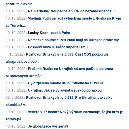
centrum hlavníh...
10. 10. 2022 /
Neuvěřitelné. Neupadněte v ČR do nezaměstnanosti!!
10. 10. 2022 /
Vladimir Putin označil výbuch na mostě z Ruska na Krym
za "teroris...
10. 10. 2022 /
Lesley Keen
pecklePoint
10. 10. 2022 /
Německé houfnice PzH 2000 mají na Ukrajině problémy
10. 10. 2022 /
Poslední bitva ruského imperialismu
4. 10. 2022 /
Rozhovor Britských listů 533. Část ODS podporuje
ultrapravicové pop...
10. 10. 2022 /
Proč má Rusko na Ukrajině takové potíže s obranou
okupovaných území?
10. 10. 2022 /
Bylo zjištěno mnoho druhů "dlouhého COVIDu"
10. 10. 2022 /
Ukrajina: Jak se vyrovnat s ruskou porážkou
29. 9. 2022 /
Rozhovor Britských listů 532. Pro Ukrajinu tato válka
skončí, až v...
10. 10. 2022 /
Večeře v 17 hodin? Nový výzkum naznačuje, že jíst brzy je
zdravější
10. 10. 2022 /
Je globalizace vyřízená?