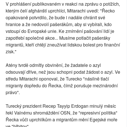
V prohlášení publikovaném v reakci na zprávu o potížích,
kterým čelí afghánští uprchlíci, Mitarachi uvedl: "Řecko
opakovaně potvrdilo, že bude i nadále chránit své
hranice a že nedovolí pašerákům, aby si vybírali, kdo
vstoupí do Evropské unie. Ke zmírnění pašování lidí je
zapotřebí společné akce... Musíme potlačit pašeráky
migrantů, kteří chtějí zneužívat lidskou bolest pro finanční
zisk."
Atény tvrdě odmítly obvinění, že žadatele o azyl
odsouvají dříve, než jsou schopni podat žádost o azyl. Ve
středu Mitarachi oponoval, že Turecko "násilně tlačí
migranty dopředu do Řecka, čímž porušuje mezinárodní
právo".
Turecký prezident Recep Tayyip Erdogan minulý měsíc
řekl Valnému shromáždění OSN, že "represivní politika"
Řecka vůči uprchlíkům a migrantům mění Egejské moře
ve "hřbitov".