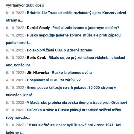
vytrhaných zubů obětí
6. 10. 2022 /
Británie. Liz Truss ukončila rozhádaný sjezd Konzervativní
strany a...
6. 10. 2022 /
Daniel Veselý
Proč si zahráváme s jaderným ohněm?
6. 10. 2022 /
Rusko nepoužije jaderné zbraně, může ale proti Západu
páchat terori...
6. 10. 2022 /
Polsko prý žádá USA o jaderné zbraně
6. 10. 2022 /
Boris Cvek
Říkalo se, že prý zchudnou všichni… chudáci
ano, boháči ne
6. 10. 2022 /
Jiří Hlavenka
Rusko je pitomec světa
4. 10. 2022 /
Hospodaření OSBL za září 2022
6. 10. 2022 /
Greenpeace kritizuje návrh pokácet 30 000 stromů v
bučinách, které ...
5. 10. 2022 /
V Maďarsku probíhá obrovská demonstrace proti Orbánovi
5. 10. 2022 /
Saúdská Arábie a Rusko plánují drastické snížení těžby
ropy navzdo...
5. 10. 2022 /
"V tak složité situaci nebyli Rusové ani v roce 1941. Ani
jaderné z...