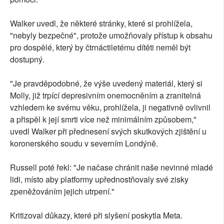
Walker uvedl, že některé stránky, které si prohlížela,
"nebyly bezpečné", protože umožňovaly přístup k obsahu
pro dospělé, který by čtrnáctiletému dítěti neměl být
dostupný.
"Je pravděpodobné, že výše uvedený materiál, který si
Molly, již trpící depresivním onemocněním a zranitelná
vzhledem ke svému věku, prohlížela, ji negativně ovlivnil
a přispěl k její smrti více než minimálním způsobem,"
uvedl Walker při přednesení svých skutkových zjištění u
koronerského soudu v severním Londýně.
Russell poté řekl: "Je načase chránit naše nevinné mladé
lidi, místo aby platformy upřednostňovaly své zisky
zpeněžováním jejich utrpení."
Kritizoval důkazy, které při slyšení poskytla Meta.