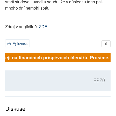
smrti studoval, uvedl u soudu, že v důsledku toho pak
mnoho dní nemohl spát.
Zdroj v angličtině
ZDE
0
Vytisknout
isejí na finančních příspěvcích čtenářů. Prosíme, při
8879
Diskuse