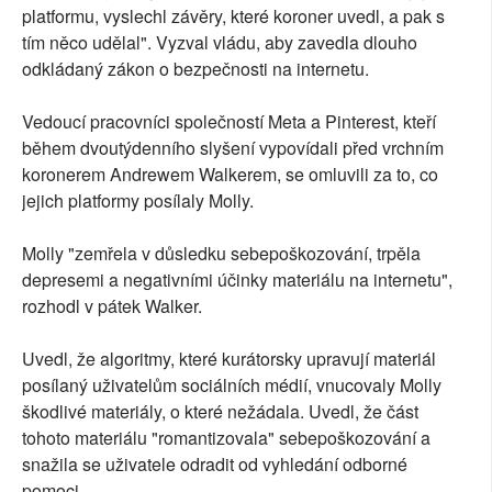
platformu, vyslechl závěry, které koroner uvedl, a pak s
tím něco udělal". Vyzval vládu, aby zavedla dlouho
odkládaný zákon o bezpečnosti na internetu.
Vedoucí pracovníci společností Meta a Pinterest, kteří
během dvoutýdenního slyšení vypovídali před vrchním
koronerem Andrewem Walkerem, se omluvili za to, co
jejich platformy posílaly Molly.
Molly "zemřela v důsledku sebepoškozování, trpěla
depresemi a negativními účinky materiálu na internetu",
rozhodl v pátek Walker.
Uvedl, že algoritmy, které kurátorsky upravují materiál
posílaný uživatelům sociálních médií, vnucovaly Molly
škodlivé materiály, o které nežádala. Uvedl, že část
tohoto materiálu "romantizovala" sebepoškozování a
snažila se uživatele odradit od vyhledání odborné
pomoci.