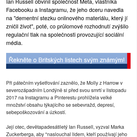
Ian Russell obvinil společnost Meta, vlastníka
Facebooku a Instagramu, že jeho dceru navedla
na "dementní stezku onlinového materiálu, který jí
zničil život", poté, co průlomové rozhodnutí zvýšilo
regulační tlak na společnosti provozující sociální
média.
Při pátečním vyšetřování zaznělo, že Molly z Harrow v
severozápadním Londýně si před svou smrtí v listopadu
2017 na Instagramu a Pinterestu prohlížela velké
množství obsahu týkajícího se sebevražd, depresí,
sebepoškozování a úzkostí.
Její otec, devětapadesátiletý Ian Russell, vyzval Marka
Zuckerberga, aby "naslouchal lidem, kteří používají jeho