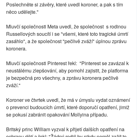
Poslechněte si závěry, které uvedl koroner, a pak s tím
něco udělejte."
Mluvčí společnosti Meta uvedl, že společnost s rodinou
Russellových soucítí i se "všemi, které toto tragické úmrtí
zasáhlo", a že společnost "pečlivě zváží" úplnou zprávu
koronera.
Mluvčí společnosti Pinterest řekl: "Pinterest se zavázal k
neustálému zlepšování, aby pomohl zajistit, že platforma
je bezpečná pro všechny, a zprávu koronera pečlivě
zváží."
Koroner ve čtvrtek uvedl, že má v úmyslu vydat oznámení
o prevenci budoucích úmrtí, které doporučí opatření, jimiž
se pokusí zabránit opakování Mollyina případu.
Britský princ William vyzval k přijetí dalších opatření na
ochranu dětí a řekl: "Žádný rodič by nikdy neměl zažít to,