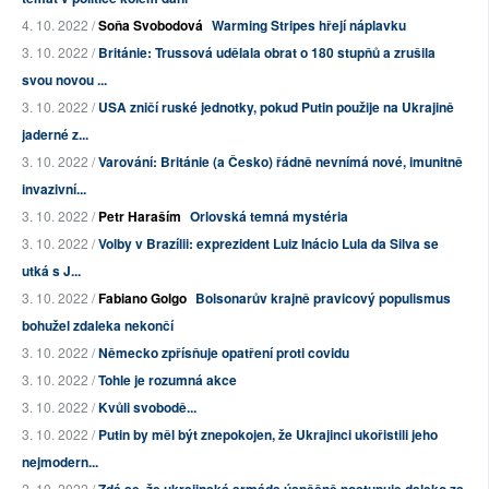
4. 10. 2022 /
Soňa Svobodová
Warming Stripes hřejí náplavku
3. 10. 2022 /
Británie: Trussová udělala obrat o 180 stupňů a zrušila
svou novou ...
3. 10. 2022 /
USA zničí ruské jednotky, pokud Putin použije na Ukrajině
jaderné z...
3. 10. 2022 /
Varování: Británie (a Česko) řádně nevnímá nové, imunitně
invazivní...
3. 10. 2022 /
Petr Haraším
Orlovská temná mystéria
3. 10. 2022 /
Volby v Brazílii: exprezident Luiz Inácio Lula da Silva se
utká s J...
3. 10. 2022 /
Fabiano Golgo
Bolsonarův krajně pravicový populismus
bohužel zdaleka nekončí
3. 10. 2022 /
Německo zpřísňuje opatření proti covidu
3. 10. 2022 /
Tohle je rozumná akce
3. 10. 2022 /
Kvůli svobodě...
3. 10. 2022 /
Putin by měl být znepokojen, že Ukrajinci ukořistili jeho
nejmodern...
2. 10. 2022 /