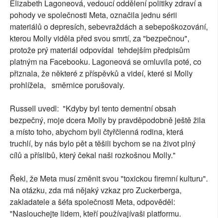
Elizabeth Lagoneová, vedoucí oddělení politiky zdraví a
pohody ve společnosti Meta, označila jednu sérii
materiálů o depresích, sebevraždách a sebepoškozování,
kterou Molly viděla před svou smrtí, za "bezpečnou",
protože prý materiál odpovídal tehdejším předpisům
platným na Facebooku. Lagoneová se omluvila poté, co
přiznala, že některé z příspěvků a videí, které si Molly
prohlížela, směrnice porušovaly.
Russell uvedl: "Kdyby byl tento dementní obsah
bezpečný, moje dcera Molly by pravděpodobně ještě žila
a místo toho, abychom byli čtyřčlenná rodina, která
truchlí, by nás bylo pět a těšili bychom se na život plný
cílů a příslibů, který čekal naši rozkošnou Molly."
Řekl, že Meta musí změnit svou "toxickou firemní kulturu".
Na otázku, zda má nějaký vzkaz pro Zuckerberga,
zakladatele a šéfa společnosti Meta, odpověděl:
"Naslouchejte lidem, kteří používajívaši platformu.