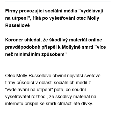
SOCIÁLNÍ SÍTĚ
Firmy provozující sociální média "vydělávají
na utrpení", říká po vyšetřování otec Molly
RUBRIKY
Russellové
PLNÁ VERZE STRÁNEK
Koroner shledal, že škodlivý materiál online
pravděpodobně přispěl k Mollyině smrti "více
než minimálním způsobem"
Otec Molly Russellové obvinil největší světové
firmy působící v oblasti sociálních médií z
"vydělávání na utrpení" poté, co soudní
vyšetřovatel rozhodl, že škodlivý materiál na
internetu přispěl ke smrti čtrnáctileté dívky.