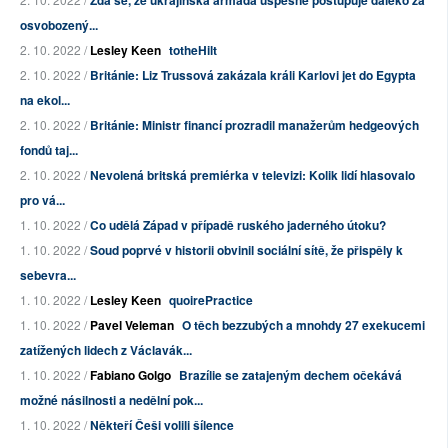
Zdá se, že ukrajinská armáda úspěšně postupuje daleko za
osvobozený...
2. 10. 2022 /
Lesley Keen
totheHilt
2. 10. 2022 /
Británie: Liz Trussová zakázala králi Karlovi jet do Egypta
na ekol...
2. 10. 2022 /
Británie: Ministr financí prozradil manažerům hedgeových
fondů taj...
2. 10. 2022 /
Nevolená britská premiérka v televizi: Kolik lidí hlasovalo
pro vá...
1. 10. 2022 /
Co udělá Západ v případě ruského jaderného útoku?
1. 10. 2022 /
Soud poprvé v historii obvinil sociální sítě, že přispěly k
sebevra...
1. 10. 2022 /
Lesley Keen
quoirePractice
1. 10. 2022 /
Pavel Veleman
O těch bezzubých a mnohdy 27 exekucemi
zatížených lidech z Václavák...
1. 10. 2022 /
Fabiano Golgo
Brazílie se zatajeným dechem očekává
možné násilnosti a nedělní pok...
1. 10. 2022 /
Někteří Češi volili šílence