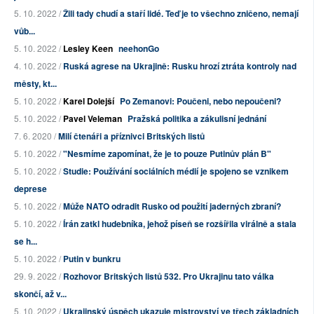
5. 10. 2022 /
Žili tady chudí a staří lidé. Teď je to všechno zničeno, nemají
vůb...
5. 10. 2022 /
Lesley Keen
neehonGo
4. 10. 2022 /
Ruská agrese na Ukrajině: Rusku hrozí ztráta kontroly nad
městy, kt...
5. 10. 2022 /
Karel Dolejší
Po Zemanovi: Poučeni, nebo nepoučeni?
5. 10. 2022 /
Pavel Veleman
Pražská politika a zákulisní jednání
7. 6. 2020 /
Milí čtenáři a příznivci Britských listů
5. 10. 2022 /
"Nesmíme zapomínat, že je to pouze Putinův plán B"
5. 10. 2022 /
Studie: Používání sociálních médií je spojeno se vznikem
deprese
5. 10. 2022 /
Může NATO odradit Rusko od použití jaderných zbraní?
5. 10. 2022 /
Írán zatkl hudebníka, jehož píseň se rozšířila virálně a stala
se h...
5. 10. 2022 /
Putin v bunkru
29. 9. 2022 /
Rozhovor Britských listů 532. Pro Ukrajinu tato válka
skončí, až v...
5. 10. 2022 /
Ukrajinský úspěch ukazuje mistrovství ve třech základních