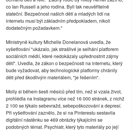
co Ian Russell a jeho rodina. Byli tak neuvěřitelně
stateční. Bezpečnost našich dětí a mladých lidí na
internetu musí být základním předpokladem, nikoli
dodatečným požadavkem."
Ministryně kultury Michelle Donelanová uvedla, že
vyšetřování "ukázalo, jak strašlivé je selhání platforem
sociálních médií, které nedokázaly upřednostnit zájmy
dětí". Uvedla, že zákon o bezpečnosti na internetu, který
bude vyžadovat, aby technologické platformy chránily
děti před škodlivým materiálem, "je řešením".
Molly si během šesti měsíců před tím, než si vzala život,
prohlédla na Instagramu více než 16 000 stránek, z nichž
2 100 se týkalo sebevražd, sebepoškozování a depresí.
Při vyšetřování zaznělo, že si na Pinterestu sestavila
digitální nástěnku se 469 obrázky týkajícími se
podobných témat. Psychiatr, který tyto materiály po její