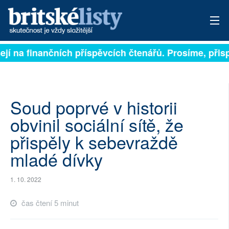
ejí na finančních příspěvcích čtenářů. Prosíme, přispě
PŘIHLÁSIT
AKTUÁLNÍ VYDÁNÍ
ARCHIV
Soud poprvé v historii
obvinil sociální sítě, že
ROZHOVORY
přispěly k sebevraždě
TÉMATA
mladé dívky
NEJČTENĚJŠÍ ZA 7 DNÍ
1. 10. 2022
AUTOŘI
čas čtení 5 minut
PŘÍSPĚVKY NA PROVOZ