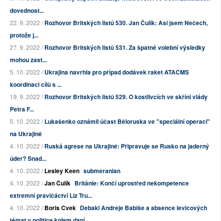
dovednost...
22. 9. 2022 /
Rozhovor Britských listů 530. Jan Čulík: Asi jsem Nečech,
protože j...
27. 9. 2022 /
Rozhovor Britských listů 531. Za špatné volební výsledky
mohou zast...
5. 10. 2022 /
Ukrajina navrhla pro případ dodávek raket ATACMS
koordinaci cílů s ...
19. 9. 2022 /
Rozhovor Britských listů 529. O kostlivcích ve skříni vlády
Petra F...
5. 10. 2022 /
Lukašenko oznámil účast Běloruska ve "speciální operaci"
na Ukrajině
4. 10. 2022 /
Ruská agrese na Ukrajině: Připravuje se Rusko na jaderný
úder? Snad...
4. 10. 2022 /
Lesley Keen
submeranian
4. 10. 2022 /
Jan Čulík
Británie: Končí uprostřed nekompetence
extremní pravičáctví Liz Tru...
4. 10. 2022 /
Boris Cvek
Debakl Andreje Babiše a absence levicových
témat v politice kolem daní