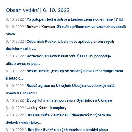
Obsah vydání | 6. 10. 2022
6. 10. 2022 /
Po potopení lodi u ostrova Lesbos zemřelo nejméně 17 lidí
6. 10. 2022 /
Bohumil Kartous
Zkouška příčetnosti ve vztahu k svobodě
slova
6. 10. 2022 /
Odborníci: Rusko nalezlo nové způsoby šíření svých
dezinformací o v...
4. 10. 2022 /
Rozhovor Britských listů 533. Část ODS podporuje
ultrapravicové pop...
6. 10. 2022 /
Nevím, nevím, jestli by se soudný člověk měl fotografovat
s touto o...
6. 10. 2022 /
Ruská agrese na Ukrajině: Ukrajina osvobozuje další
osady v Chersonu
6. 10. 2022 /
Životy lidí mají stejnou cenu v Sýrii jako na Ukrajině
6. 10. 2022 /
Lesley Keen
isotopiary
6. 10. 2022 /
Británie může v zimě čelit tříhodinovým výpadkům
dodávky elektrické...
6. 10. 2022 /
Ukrajina: Uvnitř ruských mučíren s krabicí plnou