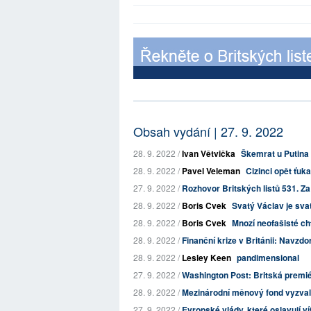
Obsah vydání | 27. 9. 2022
28. 9. 2022 /
Ivan Větvička
Škemrat u Putina o
28. 9. 2022 /
Pavel Veleman
Cizinci opět ťuk
27. 9. 2022 /
Rozhovor Britských listů 531. Za
28. 9. 2022 /
Boris Cvek
Svatý Václav je sva
28. 9. 2022 /
Boris Cvek
Mnozí neofašisté ch
28. 9. 2022 /
Finanční krize v Británii: Navzdo
28. 9. 2022 /
Lesley Keen
pandimensional
27. 9. 2022 /
Washington Post: Britská premié
28. 9. 2022 /
Mezinárodní měnový fond vyzval br
27. 9. 2022 /
Evropské vlády, které oslavují vítě