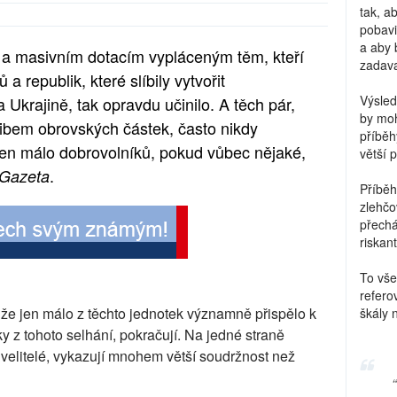
tak, a
pobavi
a aby 
 masivním dotacím vypláceným těm, kteří
zadava
 a republik, které slíbily vytvořit
Výsled
 Ukrajině, tak opravdu učinilo. A těch pár,
by moh
slibem obrovských částek, často nikdy
příběh
jen málo dobrovolníků, pokud vůbec nějaké,
větší 
.
-Gazeta
Příběh
zlehčo
přechá
riskant
To vše
refero
, že jen málo z těchto jednotek významně přispělo k
škály 
ky z tohoto selhání, pokračují. Na jedné straně
ch velitelé, vykazují mnohem větší soudržnost než