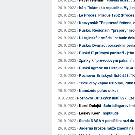
Pavel Veleman
Volebni účast 5
26. 9. 2022 /
Írán. "Islámská republika. My ji
26. 9. 2022 /
Le Procès, Prague 1952 (Proces, 
26. 9. 2022 /
Kaczyński: "Po pravdě řečeno, na
26. 9. 2022 /
Rusko: Regionální "prapory" jso
26. 9. 2022 /
Ukrajinská armáda "nebude čeka
26. 9. 2022 /
Rusko: Dvanáct porážek impéri
26. 9. 2022 /
Ruský IT průmysl panikaří - jeho
26. 9. 2022 /
Zpátky k "převodovým pákám": R
26. 9. 2022 /
Ruská agrese na Ukrajině: USA b
12. 9. 2022 /
Rozhovor Britských listů 528. "Kd
26. 9. 2022 /
"Pokud by Západ ustoupil, Putin bu
26. 9. 2022 /
Nemůžete pořád utíkat
8. 9. 2022 /
Rozhovor Britských listů 527. Lze říc
26. 9. 2022 /
Karel Dolejší
Schrödingerovi mí
26. 9. 2022 /
Lesley Keen
hoptitude
26. 9. 2022 /
Sonda NASA v pondělí narazí do 
26. 9. 2022 /
Jaderná hrozba může změnit nál