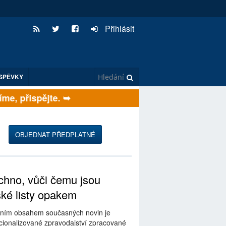
Přihlásit
SPĚVKY
e, přispějte. ➥
OBJEDNAT PŘEDPLATNÉ
hno, vůči čemu jsou
ské listy opakem
ním obsahem současných novin je
ionalizované zpravodajství zpracované