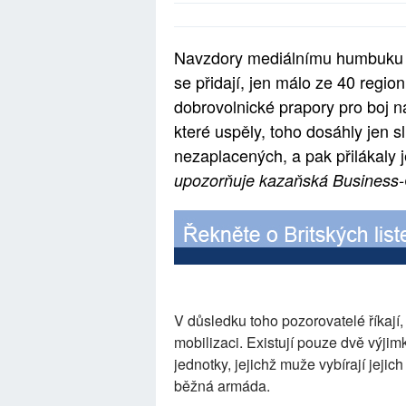
Navzdory mediálnímu humbuku a
se přidají, jen málo ze 40 regionů
dobrovolnické prapory pro boj na
které uspěly, toho dosáhly jen 
nezaplacených, a pak přilákaly 
upozorňuje kazaňská Business
V důsledku toho pozorovatelé říkají
mobilizaci. Existují pouze dvě výjim
jednotky, jejichž muže vybírají jeji
běžná armáda.