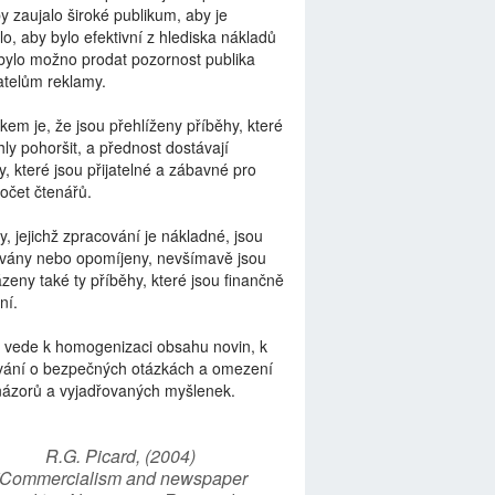
by zaujalo široké publikum, aby je
lo, aby bylo efektivní z hlediska nákladů
bylo možno prodat pozornost publika
telům reklamy.
kem je, že jsou přehlíženy příběhy, které
ly pohoršit, a přednost dostávají
y, které jsou přijatelné a zábavné pro
počet čtenářů.
y, jejichž zpracování je nákladné, jsou
vány nebo opomíjeny, nevšímavě jsou
zeny také ty příběhy, které jsou finančně
ní.
 vede k homogenizaci obsahu novin, k
vání o bezpečných otázkách a omezení
názorů a vyjadřovaných myšlenek.
R.G. Picard, (2004)
“Commercialism and newspaper