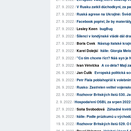
27. 9. 2022 /
V Rusku zatkli důchodkyni, za pa
27. 9. 2022 /
Ruská agrese na Ukrajině: Švéd
27. 9. 2022 /
Facebook popřel, že by materiály 
27. 9. 2022 /
Lesley Keen
bugBug
27. 9. 2022 /
Šílenci v londýnské vládě dál dra
27. 9. 2022 /
Boris Cvek
Nástup italské krajn
27. 9. 2022 /
Karel Dolejší
Itálie: Giorgia Mel
27. 9. 2022 /
"Co tím chcete říct? Náš syn j
27. 9. 2022 /
Ivan Větvička
A co děla? Mají z
26. 9. 2022 /
Jan Čulík
Evropská politická sc
26. 9. 2022 /
Petr Fiala poblahopřál k volebním
26. 9. 2022 /
Rusko: Zastřelen velitel vojens
22. 9. 2022 /
Rozhovor Britských listů 530. Jan
2. 9. 2022 /
Hospodaření OSBL za srpen 2022: 
27. 9. 2022 /
Soňa Svobodová
Záhadné květi
26. 9. 2022 /
Itálie: Podle průzkumů u východů 
19. 9. 2022 /
Rozhovor Britských listů 529. O k
26. 9. 2022 /