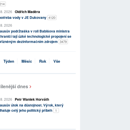
214
 8. 2026
Oldřich Maděra
potřeba vody v JE Dukovany
4120
 8. 2026
ausův podržtaška v roli Babišova ministra
hraničí tají úzké technologické propojení se
přízněným dezinformačním zdrojem
3479
Týden
Měsíc
Rok
Vše
ílenější dnes
 8. 2026
Petr Waniek Horváth
ausův útok na důstojnost. Výrok, který
haluje celý jeho politický příběh
1