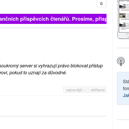
0
finančních příspěvcích čtenářů. Prosíme, přispějte. ➥
soukromý server si vyhrazují právo blokovat přístup
rovi, pokud to uznají za důvodné.
St
for
nejnovější
oblíbené
Ja