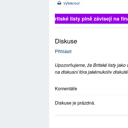
Vytisknout
Britské listy plně závisejí na 
Diskuse
Přihlásit
Upozorňujeme, že Britské listy jako 
na diskusní fóra jakémukoliv diskuté
Komentáře
Diskuse je prázdná.