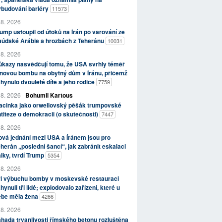
ybudování bariéry
11573
 8. 2026
ump ustoupil od útoků na Írán po varování ze
aúdské Arábie a hrozbách z Teheránu
10031
 8. 2026
kazy nasvědčují tomu, že USA svrhly téměř
novou bombu na obytný dům v Íránu, přičemž
hynulo dvouleté dítě a jeho rodiče
7759
 8. 2026
Bohumil Kartous
acinka jako orwellovský pěšák trumpovské
titeze o demokracii (o skutečnosti)
7447
 8. 2026
vá jednání mezi USA a Íránem jsou pro
herán „poslední šancí“, jak zabránit eskalaci
lky, tvrdí Trump
5354
 8. 2026
ři výbuchu bomby v moskevské restauraci
hynuli tři lidé; explodovalo zařízení, které u
ebe měla žena
4266
 8. 2026
hada trvanlivosti římského betonu rozluštěna