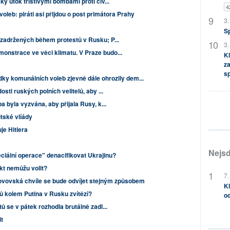
ý útok tříštivými bombami proti civ...
4
oleb: piráti asi přijdou o post primátora Prahy
3.
S
zadržených během protestů v Rusku; P...
3.
nstrace ve věci klimatu. V Praze budo...
Kl
za
s
dky komunálních voleb zjevně dále ohrozily dem...
sti ruských polních velitelů, aby ...
 byla vyzvána, aby přijala Rusy, k...
tské vlíády
je Hitlera
Nejsd
ciální operace" denacifikovat Ukrajinu?
akt nemůžu volit?
7.
ovovská chvíle se bude odvíjet stejným způsobem
Kl
 kolem Putina v Rusku zvítězí?
od
ů se v pátek rozhodla brutálně zadl...
it