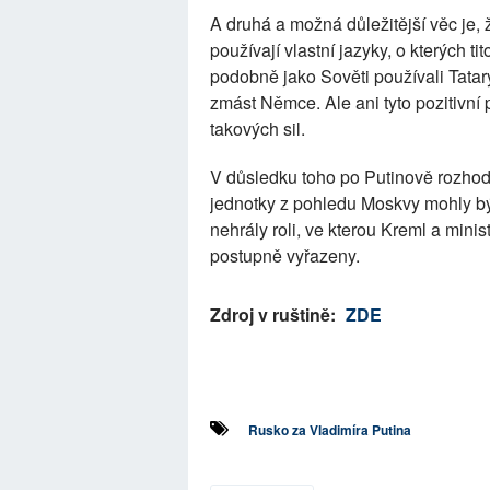
A druhá a možná důležitější věc je,
používají vlastní jazyky, o kterých tit
podobně jako Sověti používali Tatar
zmást Němce. Ale ani tyto pozitivní 
takových sil.
V důsledku toho po Putinově rozhodnu
jednotky z pohledu Moskvy mohly být
nehrály roli, ve kterou Kreml a min
postupně vyřazeny.
Zdroj v ruštině:
ZDE
Rusko za Vladimíra Putina