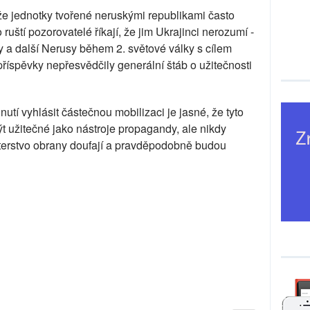
 že jednotky tvořené neruskými republikami často
o ruští pozorovatelé říkají, že jim Ukrajinci nerozumí -
y a další Nerusy během 2. světové války s cílem
příspěvky nepřesvědčily generální štáb o užitečnosti
tí vyhlásit částečnou mobilizaci je jasné, že tyto
 užitečné jako nástroje propagandy, ale nikdy
isterstvo obrany doufají a pravděpodobně budou