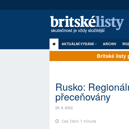
AKTUÁLNÍ VYDÁNÍ
ARCHIV
RO
Britské listy p
Rusko: Regionáln
přeceňovány
26. 9. 2022
čas čtení 1 minuta