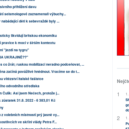
sivního přihlížení davu
ští seismologové zaznamenali výbuchy...
nabádající děti k sebevraždě byly ...
sticky likvidují britskou ekonomiku
í pravice k moci v širším kontextu
oni "jezdí na tygru"
e NA UKRAJINĚ??"
as co žrát; ruskou mobilizaci neradno podceňovat, ...
éna začíná povážlivě hnědnout. Vracíme se do t...
u vítězství italské fašistce
Nejčt
kého odvodního střediska
 Čulík: Asi jsem Nečech, protože j...
1.
Sh
zůstatek 31.8. 2022 - 6 383,01 Kč
go
ny
do
z volebních místností prý jasně vy...
1.
ostlivcích ve skříni vlády Petra F...
Po
67