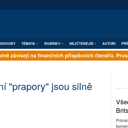
ZHOVORY
TÉMATA
RUBRIKY
NEJČTENĚJŠÍ
AUTOŘI
PŘÍ
lně závisejí na finančních příspěvcích čtenářů. Prosím
í "prapory" jsou silně
Všec
Brit
Primár
komerc