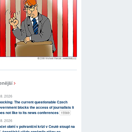
enější
 8. 2026
ocking: The current questionable Czech
vernment blocks the access of journalists it
es not like to its news conferences
15569
 8. 2026
čet obětí v pohraniční krizi v Ceutě stoupl na
, španělská vláda oznámila plány na