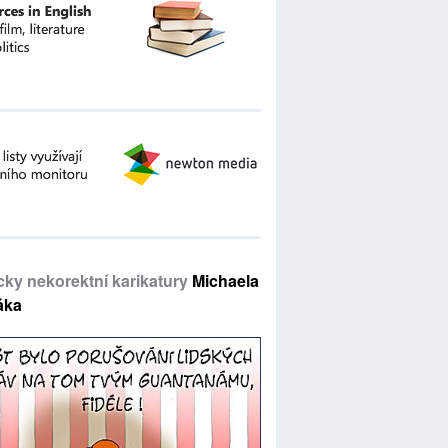
icky nekorektní karikatury
Michaela
áka