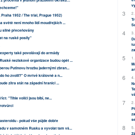
,12 procenta v jednom pražském okrsku…
v
 nechceme!"
2.
Praha 1952 / The trial, Prague 1952)
Tr
 světě není mnoho lidí moudřejších ...
S
u silně přeceňovány
3.
t na ruské posily"
Dů
tu
a
za
 experty také povolávají do armády
1.
uské neziskové organizace budou opět ...
M
erou Putinovu hrozbu jadernými zbran...
an
o ho zvolil?" O mrtvé královně a n...
4.
de zítra stát na západní hranici ...
No
Te
vá
t: "Tihle voliči jsou blbí, ne...
2.
rotvůrci
P
za
s
asteroidu - pokud vše půjde dobře
5.
adu v samotném Rusku a vyvolat tam vš...
Zá