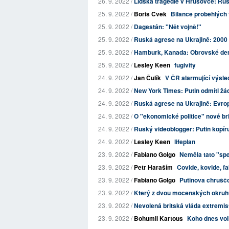
26. 9. 2022 /
Lidská tragédie v Hrušovce: Rusk
25. 9. 2022 /
Boris Cvek
Bilance proběhlých v
25. 9. 2022 /
Dagestán: "Nět vojně!"
25. 9. 2022 /
Ruská agrese na Ukrajině: 2000 
25. 9. 2022 /
Hamburk, Kanada: Obrovské demo
25. 9. 2022 /
Lesley Keen
fugivity
24. 9. 2022 /
Jan Čulík
V ČR alarmující výsle
24. 9. 2022 /
New York Times: Putin odmítl žádo
24. 9. 2022 /
Ruská agrese na Ukrajině: Evropa
24. 9. 2022 /
O "ekonomické politice" nové bri
24. 9. 2022 /
Ruský videoblogger: Putin kopíru
24. 9. 2022 /
Lesley Keen
lifeplan
23. 9. 2022 /
Fabiano Golgo
Neměla tato "spe
23. 9. 2022 /
Petr Haraším
Covide, kovide, f
23. 9. 2022 /
Fabiano Golgo
Putinova chrušč
23. 9. 2022 /
Který z dvou mocenských okruhů
23. 9. 2022 /
Nevolená britská vláda extremist
23. 9. 2022 /
Bohumil Kartous
Koho dnes vol