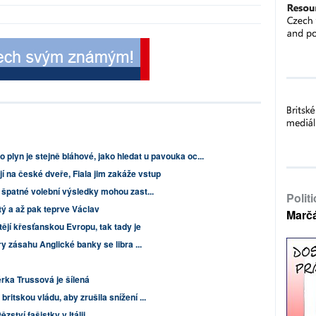
 plyn je stejně bláhové, jako hledat u pavouka oc...
ají na české dveře, Fiala jim zakáže vstup
 špatné volební výsledky mohou zast...
Polit
tý a až pak teprve Václav
Marč
tějí křesťanskou Evropu, tak tady je
ry zásahu Anglické banky se libra ...
rka Trussová je šílená
itskou vládu, aby zrušila snížení ...
zství fašistky v Itálii