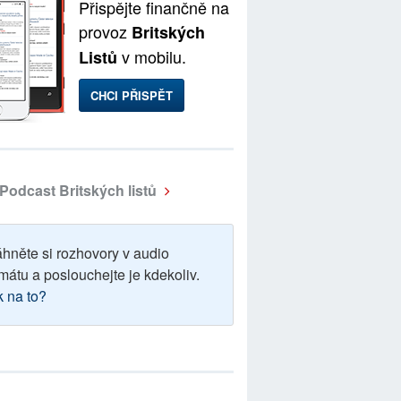
Přispějte finančně na
provoz
Britských
v mobilu.
Listů
CHCI PŘISPĚT
Podcast Britských listů
áhněte si rozhovory v audio
mátu a poslouchejte je kdekoliv.
k na to?