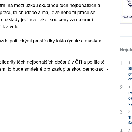
cí trhlina mezi úzkou skupinou těch nejbohatších a
 pracující chudobě a mají dvě nebo tři práce se
o náklady jedince, jako jsou ceny za nájemní
 k životu.
dě politickými prostředky takto rychle a masivně
Nejčt
darity těch nejbohatších občanů v ČR a politické
1.
m, to bude smrtelné pro zastupitelskou demokracii -
Sh
go
do
1.
Po
67
v
2.
Tr
S
3.