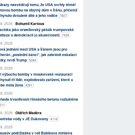
kazy nasvědčují tomu, že USA svrhly téměř
novou bombu na obytný dům v Íránu, přičemž
hynulo dvouleté dítě a jeho rodiče
7607
 8. 2026
Bohumil Kartous
acinka jako orwellovský pěšák trumpovské
titeze o demokracii (o skutečnosti)
7439
 8. 2026
vá jednání mezi USA a Íránem jsou pro
herán „poslední šancí“, jak zabránit eskalaci
lky, tvrdí Trump
5284
 8. 2026
ři výbuchu bomby v moskevské restauraci
hynuli tři lidé; explodovalo zařízení, které u
ebe měla žena
4261
 8. 2026
hada trvanlivosti římského betonu rozluštěna
211
 8. 2026
Oldřich Maděra
potřeba vody v JE Dukovany
4116
 8. 2026
ausův podržtaška v roli Babišova ministra