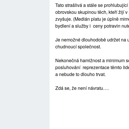
Tato strašlivá a stále se prohlubují
obrovskou skupinou těch, kteří žijí v
zvyšuje. (Medián platu je úplně mim
bydlení a služby i ceny potravin nuté
Je nemožné dlouhodobě udržet na uz
chudnoucí společnost.
Nekonečná hamižnost a minimum soli
posluhování reprezentace těmto lide
a nebude to dlouho trvat.
Zdá se, že není návratu….