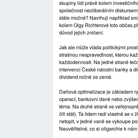
skupiny lidí právě kolem investičního 
společnost neoliberálním diskursem z
stále možné? Navrhuji například sro
kolem Olgy Richterové toto občas př
důvod jejich zničení.
Jak ale může vláda politickými pros
strašnou nespravedlnost, kterou kaž
každodennosti. Na jedné straně tečo
intervencí České národní banky a d
dividend ročně ze země.
Daňová optimalizace je základem ryc
operací, bankovní daně nebo zvýšen
téma. Na druhé straně ve veřejnoprá
čili stát). Ta lidem radí vlastně se v 
netopit, v jedné vaně se vykoupe p
Neuvěřitelné, co si oligarchie k nám