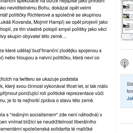
inanční spekulace na burze nejspíše jako přírodní
 jako neviditelnému Bohu, dokázal opět velmi
ář političky Richterové a společně se skupinou
Lukáš Kovanda, Mojmír Hampl) se opět projevil jako
pil, ze tím vlastně potopil smysl politiky jako věcí
vrstvy skupin obyvatel této země…
 ze které udělají buď finanční zlodějku spojenou s
) nebo hloupou a naivní političku, která neví co
icích na twitteru se ukazuje podstata
St
, který svou činnost vykonával třicet let, si tak málo
for
přijmout ponižující roli politické reprezentace vůči
Ja
u, je to ta nejhorší zpráva o stavu této země.
lela s "reálným socialismem" zde není náhodná) v
en vnímat blížící se neudržitelnost liberálního
lementární společenská solidarita té maličké