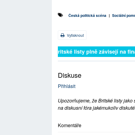
Česká politická scéna
|
Sociální pom
Vytisknout
Britské listy plně závisejí na 
Diskuse
Přihlásit
Upozorňujeme, že Britské listy jako 
na diskusní fóra jakémukoliv diskuté
Komentáře