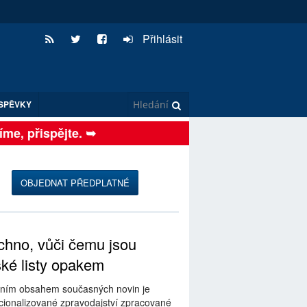
Přihlásit
SPĚVKY
, přispějte. ➥
OBJEDNAT PŘEDPLATNÉ
hno, vůči čemu jsou
ské listy opakem
ním obsahem současných novin je
ionalizované zpravodajství zpracované