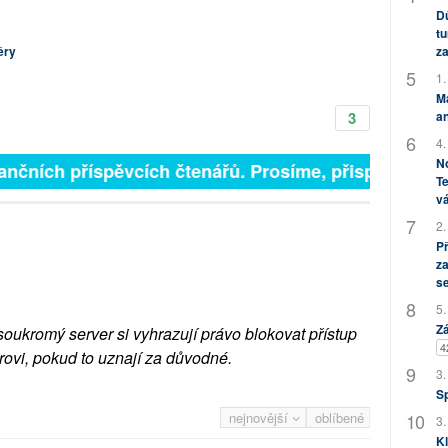
Dů
tu
ěry
za
1.
M
3
an
4.
No
finančních příspěvcích čtenářů. Prosíme, přispějte. ➥
Te
vá
2.
P
za
s
5.
Zá
soukromý server si vyhrazují právo blokovat přístup
4
rovi, pokud to uznají za důvodné.
3.
S
nejnovější
oblíbené
3.
Kl