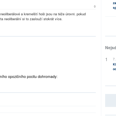
za
0
s
e neoliberálové a kremelští hoši jsou na téže úrovni. pokud
 neoliberální si to zaslouží stokrát více.
Nejsd
7.
Kl
od
ivního opozičního pocitu dohromady: