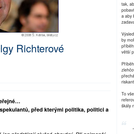
tak, a
pobavi
a aby 
zadava
Výsled
by moh
lgy Richterové
příběh
větší 
Příběh
zlehčo
přechá
riskant
To vše
refero
veřejné…
škály 
ekulantů, před kterými politika, politici a