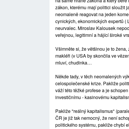
na samé hraně zákona a který bere f
zákon, kterému mají politici sloužit
neomaleně reagovat na jeden koment
cynických, ekonomických expertů ( 
neurvalec. Miroslav Kalousek nepocho
veřejnou, legitimní a hájící široké 
Všimněte si, že většinou je to žena,
makléři (v USA by skončila ve vězení
mluví, chudinka…
Někde tady, v těch neomalených výkř
celospolečenské krize. Pakliže politik
váží této těžké profese a je schopen 
investičnímu - kasinovému kapitalism
Pakliže "reálný kapitalismus" (para
ČR je již tak nemocný, že není schop
politického systému, pakliže chybí e