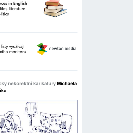
icky nekorektní karikatury
Michaela
áka