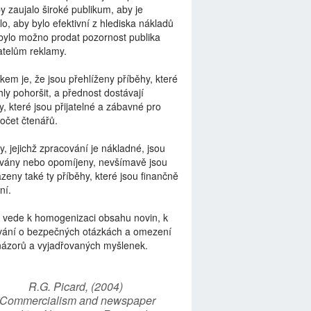
by zaujalo široké publikum, aby je
lo, aby bylo efektivní z hlediska nákladů
bylo možno prodat pozornost publika
telům reklamy.
kem je, že jsou přehlíženy příběhy, které
ly pohoršit, a přednost dostávají
y, které jsou přijatelné a zábavné pro
počet čtenářů.
y, jejichž zpracování je nákladné, jsou
vány nebo opomíjeny, nevšímavě jsou
zeny také ty příběhy, které jsou finančně
ní.
 vede k homogenizaci obsahu novin, k
vání o bezpečných otázkách a omezení
názorů a vyjadřovaných myšlenek.
R.G. Picard, (2004)
“Commercialism and newspaper