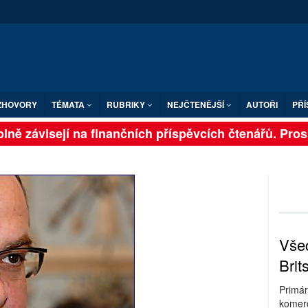
ZHOVORY
TÉMATA
RUBRIKY
NEJČTENĚJŠÍ
AUTOŘI
PŘÍ
ně závisejí na finančních příspěvcích čtenářů. Prosíme
Všec
Brit
Primár
komerc