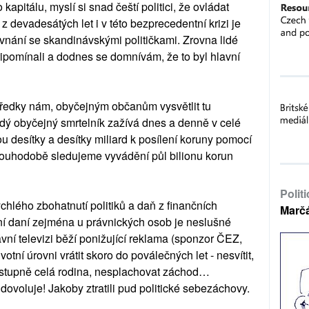
kapitálu, myslí si snad čeští politici, že ovládat
 devadesátých let i v této bezprecedentní krizi je
vnání se skandinávskými političkami. Zrovna lidé
ipomínali a dodnes se domnívám, že to byl hlavní
tředky nám, obyčejným občanům vysvětlit tu
dý obyčejný smrtelník zažívá dnes a denně v celé
u desítky a desítky miliard k posílení koruny pomocí
louhodobě sledujeme vyvádění půl bilionu korun
Polit
hlého zbohatnutí politiků a daň z finančních
Marč
í daní zejména u právnických osob je neslušné
vní televizi běží ponižující reklama (sponzor ČEZ,
životní úrovni vrátit skoro do poválečných let - nesvítit,
ostupně celá rodina, nesplachovat záchod…
 dovoluje! Jakoby ztratili pud politické sebezáchovy.