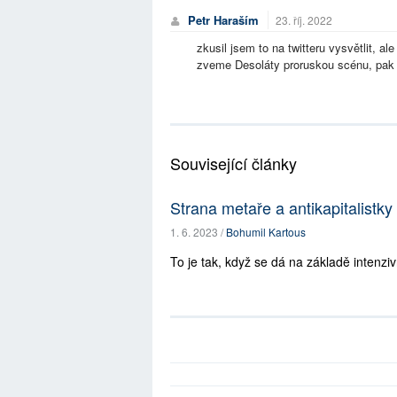
Petr Haraším
23. říj. 2022
zkusil jsem to na twitteru vysvětlit, al
zveme Desoláty proruskou scénu, pak ta
Související články
Strana metaře a antikapitalistky
1. 6. 2023 /
Bohumil Kartous
To je tak, když se dá na základě intenz