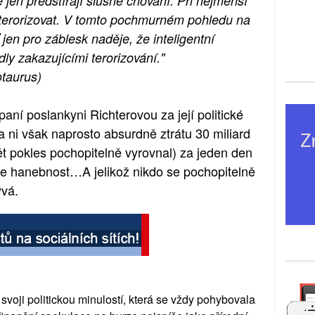
é jen předstírají slušné chování. Při nejmenší
 a terorizovat. V tomto pochmurném pohledu na
 jen pro záblesk naděje, že inteligentní
dly zakazujícími terorizování."
otaurus)
aní poslankyni Richterovou za její politické
a ni však naprosto absurdně ztrátu 30 miliard
ět pokles pochopitelně vyrovnal) za jeden den
o je hanebnost…A jelikož nikdo se pochopitelně
ývá.
 svoji politickou minulostí, která se vždy pohybovala