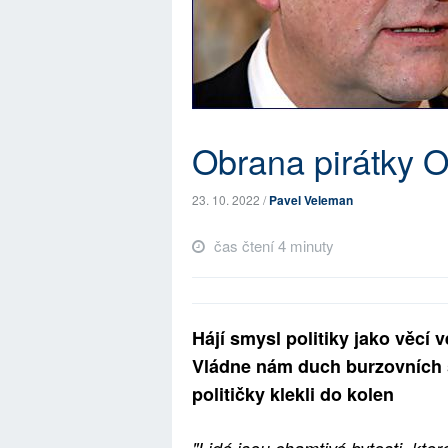
Obrana pirátky O
23. 10. 2022 /
Pavel Veleman
čas čtení 4 minuty
Hájí smysl politiky jako věcí 
Vládne nám duch burzovních sp
političky klekli do kolen