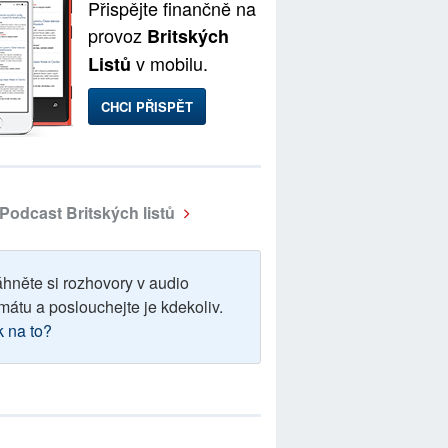
Přispějte finančně na
provoz
Britských
v mobilu.
Listů
CHCI PŘISPĚT
Podcast Britských listů
áhněte si rozhovory v audio
mátu a poslouchejte je kdekoliv.
k na to?