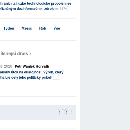
hraničí tají úzké technologické propojení se
přízněným dezinformačním zdrojem
3474
Týden
Měsíc
Rok
Vše
ílenější dnes
 8. 2026
Petr Waniek Horváth
ausův útok na důstojnost. Výrok, který
haluje celý jeho politický příběh
1
17274