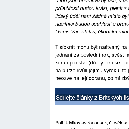
"Lidé jsou chamtivé bytosti, kter
příležitosti budou krást, plenit
lidský úděl není žádné místo byť
násilníci budou souhlasit s pravi
(Yanis Varoufakis, Globální min
Tisíckrát mohu být naštvaný na p
jednání za poslední rok, svést n
korun pro stát (druhý den se op
na burze kvůli jejímu výroku, t
neozve na její obranu, co mi zb
Politik Miroslav Kalousek, člověk se