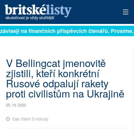
závisejí na finančních příspěvcích čtenářů. Prosíme, p
PŘIHLÁSIT
AKTUÁLNÍ VYDÁNÍ
ARCHIV
V Bellingcat jmenovitě
zjistili, kteří konkrétní
ROZHOVORY
Rusové odpalují rakety
TÉMATA
proti civilistům na Ukrajině
NEJČTENĚJŠÍ ZA 7 DNÍ
25. 10. 2022
AUTOŘI
čas čtení 3 minuty
PŘÍSPĚVKY NA PROVOZ