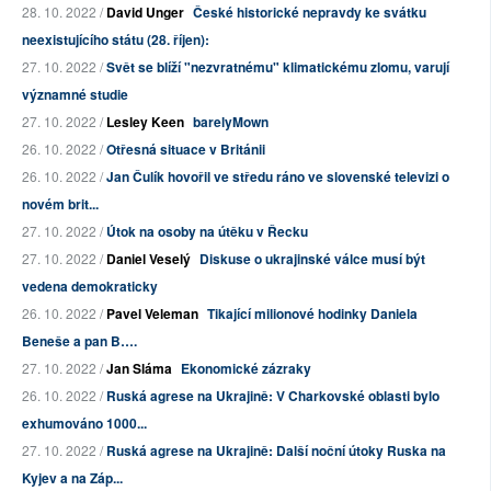
28. 10. 2022 /
David Unger
České historické nepravdy ke svátku
neexistujícího státu (28. říjen):
27. 10. 2022 /
Svět se blíží "nezvratnému" klimatickému zlomu, varují
významné studie
27. 10. 2022 /
Lesley Keen
barelyMown
26. 10. 2022 /
Otřesná situace v Británii
26. 10. 2022 /
Jan Čulík hovořil ve středu ráno ve slovenské televizi o
novém brit...
27. 10. 2022 /
Útok na osoby na útěku v Řecku
27. 10. 2022 /
Daniel Veselý
Diskuse o ukrajinské válce musí být
vedena demokraticky
26. 10. 2022 /
Pavel Veleman
Tikající milionové hodinky Daniela
Beneše a pan B….
27. 10. 2022 /
Jan Sláma
Ekonomické zázraky
26. 10. 2022 /
Ruská agrese na Ukrajině: V Charkovské oblasti bylo
exhumováno 1000...
27. 10. 2022 /
Ruská agrese na Ukrajině: Další noční útoky Ruska na
Kyjev a na Záp...