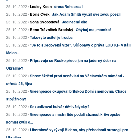
25. 10. 2022 /
Lesley Keen
dressRehearsal
25. 10. 2022 /
Boris Cvek
Jak Adam Smith využil světovou poezii
25. 10. 2022 /
Soňa Svobodová
Jedinečné dílo
25. 10. 2022 /
Beno Trávníček Brodský
Ohýbaj ma, mamko!
25. 10. 2022 /
Takovýto učitel je trouba
25. 10. 2022 /
"Je to středověká vize": Sílí obavy o práva LGBTQ+ v Itálii
Melon...
25. 10. 2022 /
Připravuje se Rusko přece jen na jaderný úder na
Ukrajině?
25. 10. 2022 /
Shromáždění proti nenávisti na Václavském náměstí -
středa 26, října
25. 10. 2022 /
Greenpeace okupoval britskou Dolní sněmovnu: Chaos
stojí životy!
25. 10. 2022 /
Sexualizoval bulvár děti vždycky?
25. 10. 2022 /
Greenpeace a místní lidé podali stížnost k Evropské
komisi kvůli d...
25. 10. 2022 /
Liberálové vyzývají Bidena, aby přehodnotil strategii pro
Ukrajinu