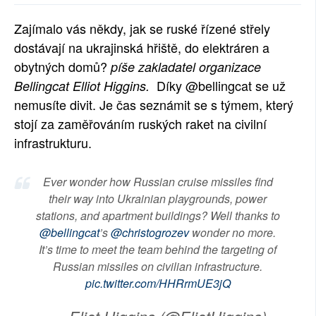
SOCIÁLNÍ SÍTĚ
Zajímalo vás někdy, jak se ruské řízené střely
dostávají na ukrajinská hřiště, do elektráren a
RUBRIKY
obytných domů?
píše zakladatel organizace
PLNÁ VERZE STRÁNEK
Díky @bellingcat se už
Bellingcat Elliot Higgins.
nemusíte divit. Je čas seznámit se s týmem, který
stojí za zaměřováním ruských raket na civilní
infrastrukturu.
Ever wonder how Russian cruise missiles find
their way into Ukrainian playgrounds, power
stations, and apartment buildings? Well thanks to
@bellingcat
’s
@christogrozev
wonder no more.
It’s time to meet the team behind the targeting of
Russian missiles on civilian infrastructure.
pic.twitter.com/HHRrmUE3jQ