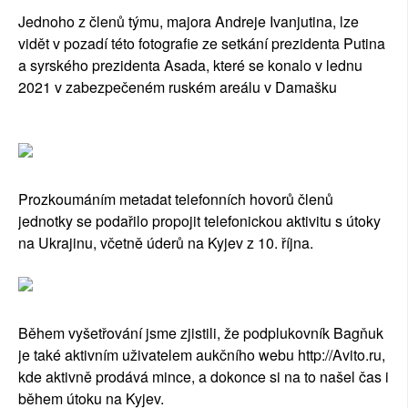
Jednoho z členů týmu, majora Andreje Ivanjutina, lze
vidět v pozadí této fotografie ze setkání prezidenta Putina
a syrského prezidenta Asada, které se konalo v lednu
2021 v zabezpečeném ruském areálu v Damašku
Prozkoumáním metadat telefonních hovorů členů
jednotky se podařilo propojit telefonickou aktivitu s útoky
na Ukrajinu, včetně úderů na Kyjev z 10. října.
Během vyšetřování jsme zjistili, že podplukovník Bagňuk
je také aktivním uživatelem aukčního webu http://Avito.ru,
kde aktivně prodává mince, a dokonce si na to našel čas i
během útoku na Kyjev.