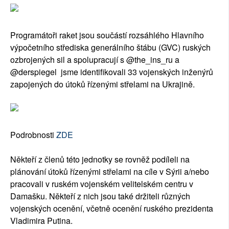
Programátoři raket jsou součástí rozsáhlého Hlavního
výpočetního střediska generálního štábu (GVC) ruských
ozbrojených sil a spolupracují s @the_ins_ru a
@derspiegel jsme identifikovali 33 vojenských inženýrů
zapojených do útoků řízenými střelami na Ukrajině.
Podrobnosti
ZDE
Někteří z členů této jednotky se rovněž podíleli na
plánování útoků řízenými střelami na cíle v Sýrii a/nebo
pracovali v ruském vojenském velitelském centru v
Damašku. Někteří z nich jsou také držiteli různých
vojenských ocenění, včetně ocenění ruského prezidenta
Vladimira Putina.