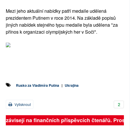
Mezi jeho aktuální nabídky patří medaile udělená
prezidentem Putinem v roce 2014. Na základě popisů
jiných nabídek stejného typu medaile byla udělena "za
přínos k organizaci olympijských her v Soči".
Rusko za Vladimíra Putina
|
Ukrajina
2
Vytisknout
ně závisejí na finančních příspěvcích čtenářů. Prosíme