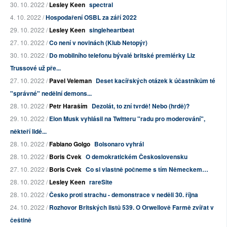
30. 10. 2022 /
Lesley Keen
spectral
4. 10. 2022 /
Hospodaření OSBL za září 2022
29. 10. 2022 /
Lesley Keen
singleheartbeat
27. 10. 2022 /
Co není v novinách (Klub Netopýr)
30. 10. 2022 /
Do mobilního telefonu bývalé britské premiérky Liz
Trussové už pře...
27. 10. 2022 /
Pavel Veleman
Deset kacířských otázek k účastníkům té
"správné" nedělní demons...
28. 10. 2022 /
Petr Haraším
Dezolát, to zní tvrdě! Nebo (hrdě)?
29. 10. 2022 /
Elon Musk vyhlásil na Twitteru "radu pro moderování",
někteří lidé...
28. 10. 2022 /
Fabiano Golgo
Bolsonaro vyhrál
28. 10. 2022 /
Boris Cvek
O demokratickém Československu
27. 10. 2022 /
Boris Cvek
Co si vlastně počneme s tím Německem…
28. 10. 2022 /
Lesley Keen
rareSite
28. 10. 2022 /
Česko proti strachu - demonstrace v neděli 30. října
24. 10. 2022 /
Rozhovor Britských listů 539. O Orwellově Farmě zvířat v
češtině