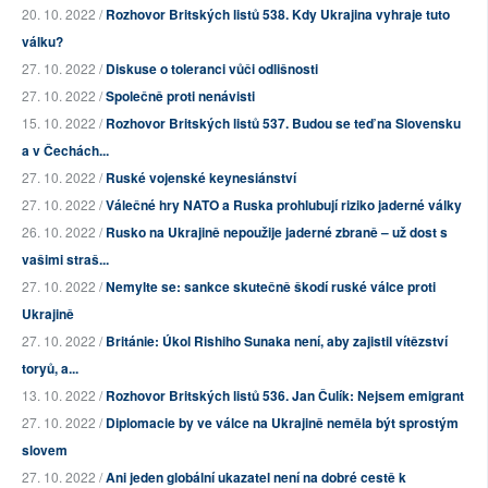
20. 10. 2022 /
Rozhovor Britských listů 538. Kdy Ukrajina vyhraje tuto
válku?
27. 10. 2022 /
Diskuse o toleranci vůči odlišnosti
27. 10. 2022 /
Společně proti nenávisti
15. 10. 2022 /
Rozhovor Britských listů 537. Budou se teď na Slovensku
a v Čechách...
27. 10. 2022 /
Ruské vojenské keynesiánství
27. 10. 2022 /
Válečné hry NATO a Ruska prohlubují riziko jaderné války
26. 10. 2022 /
Rusko na Ukrajině nepoužije jaderné zbraně – už dost s
vašimi straš...
27. 10. 2022 /
Nemylte se: sankce skutečně škodí ruské válce proti
Ukrajině
27. 10. 2022 /
Británie: Úkol Rishiho Sunaka není, aby zajistil vítězství
toryů, a...
13. 10. 2022 /
Rozhovor Britských listů 536. Jan Čulík: Nejsem emigrant
27. 10. 2022 /
Diplomacie by ve válce na Ukrajině neměla být sprostým
slovem
27. 10. 2022 /
Ani jeden globální ukazatel není na dobré cestě k