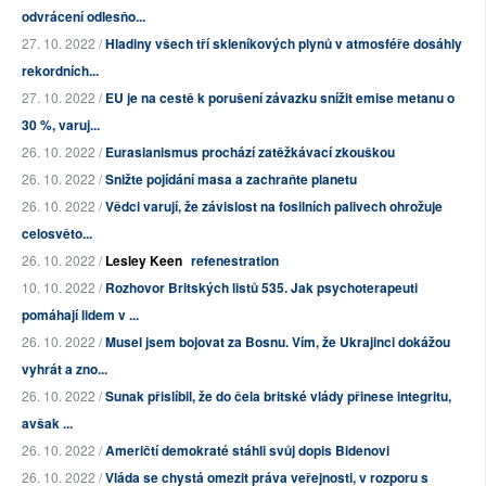
odvrácení odlesňo...
27. 10. 2022 /
Hladiny všech tří skleníkových plynů v atmosféře dosáhly
rekordních...
27. 10. 2022 /
EU je na cestě k porušení závazku snížit emise metanu o
30 %, varuj...
26. 10. 2022 /
Eurasianismus prochází zatěžkávací zkouškou
26. 10. 2022 /
Snižte pojídání masa a zachraňte planetu
26. 10. 2022 /
Vědci varují, že závislost na fosilních palivech ohrožuje
celosvěto...
26. 10. 2022 /
Lesley Keen
refenestration
10. 10. 2022 /
Rozhovor Britských listů 535. Jak psychoterapeuti
pomáhají lidem v ...
26. 10. 2022 /
Musel jsem bojovat za Bosnu. Vím, že Ukrajinci dokážou
vyhrát a zno...
26. 10. 2022 /
Sunak přislíbil, že do čela britské vlády přinese integritu,
avšak ...
26. 10. 2022 /
Američtí demokraté stáhli svůj dopis Bidenovi
26. 10. 2022 /
Vláda se chystá omezit práva veřejnosti, v rozporu s