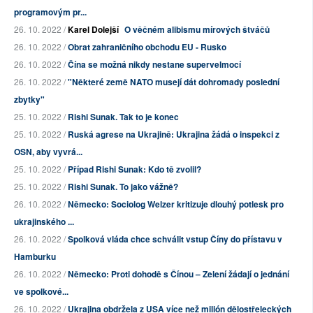
programovým pr...
26. 10. 2022 /
Karel Dolejší
O věčném alibismu mírových štváčů
26. 10. 2022 /
Obrat zahraničního obchodu EU - Rusko
26. 10. 2022 /
Čína se možná nikdy nestane supervelmocí
26. 10. 2022 /
"Některé země NATO musejí dát dohromady poslední
zbytky"
25. 10. 2022 /
Rishi Sunak. Tak to je konec
25. 10. 2022 /
Ruská agrese na Ukrajině: Ukrajina žádá o inspekci z
OSN, aby vyvrá...
25. 10. 2022 /
Případ Rishi Sunak: Kdo tě zvolil?
25. 10. 2022 /
Rishi Sunak. To jako vážně?
26. 10. 2022 /
Německo: Sociolog Welzer kritizuje dlouhý potlesk pro
ukrajinského ...
26. 10. 2022 /
Spolková vláda chce schválit vstup Číny do přístavu v
Hamburku
26. 10. 2022 /
Německo: Proti dohodě s Čínou – Zelení žádají o jednání
ve spolkové...
26. 10. 2022 /
Ukrajina obdržela z USA více než milión dělostřeleckých