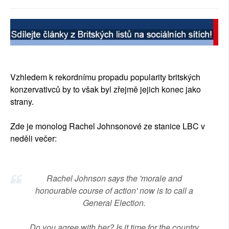
SOCIÁLNÍ SÍTĚ
RUBRIKY
PLNÁ VERZE STRÁNEK
Vzhledem k rekordnímu propadu popularity britských
konzervativců by to však byl zřejmě jejich konec jako
strany.
Zde je monolog Rachel Johnsonové ze stanice LBC v
neděli večer:
Rachel Johnson says the 'morale and
honourable course of action' now is to call a
General Election.
Do you agree with her? Is it time for the country