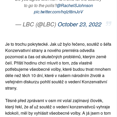
to go to the polls?
@RachelSJohnson
pic.twitter.com/hqIzf8mJoV
— LBC (@LBC)
October 23, 2022
Je to trochu pokrytecké. Jak už bylo řečeno, soutěž o šéfa
Konzervativní strany a nového premiéra odvedla
pozornost a čas od skutečných problémů, kterým země
čelí. Příští hodinu chci mluvit o tom, zda vlastně
potřebujeme všeobecné volby, které budou trvat mnohem
déle než těch 10 dní, které v našem národním životě a
veřejném diskurzu pohltí soutěž o vedení Konzervativní
strany.
Těsně před zprávami v osm mi volal zajímavý člověk,
který řekl, že ať už soutěž o vedení konzervativců vyhraje
kdokoli, měl by vyhlásit všeobecné volby. A já jsem o tom