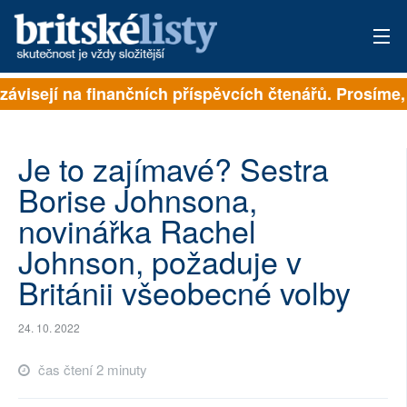
závisejí na finančních příspěvcích čtenářů. Prosíme, 
PŘIHLÁSIT
AKTUÁLNÍ VYDÁNÍ
Je to zajímavé? Sestra
ARCHIV
Borise Johnsona,
novinářka Rachel
ROZHOVORY
Johnson, požaduje v
TÉMATA
Británii všeobecné volby
NEJČTENĚJŠÍ ZA 7 DNÍ
24. 10. 2022
AUTOŘI
čas čtení 2 minuty
PŘÍSPĚVKY NA PROVOZ