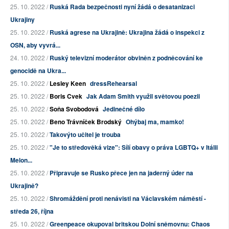
25. 10. 2022 /
Ruská Rada bezpečnosti nyní žádá o desatanizaci
Ukrajiny
25. 10. 2022 /
Ruská agrese na Ukrajině: Ukrajina žádá o inspekci z
OSN, aby vyvrá...
24. 10. 2022 /
Ruský televizní moderátor obviněn z podněcování ke
genocidě na Ukra...
25. 10. 2022 /
Lesley Keen
dressRehearsal
25. 10. 2022 /
Boris Cvek
Jak Adam Smith využil světovou poezii
25. 10. 2022 /
Soňa Svobodová
Jedinečné dílo
25. 10. 2022 /
Beno Trávníček Brodský
Ohýbaj ma, mamko!
25. 10. 2022 /
Takovýto učitel je trouba
25. 10. 2022 /
"Je to středověká vize": Sílí obavy o práva LGBTQ+ v Itálii
Melon...
25. 10. 2022 /
Připravuje se Rusko přece jen na jaderný úder na
Ukrajině?
25. 10. 2022 /
Shromáždění proti nenávisti na Václavském náměstí -
středa 26, října
25. 10. 2022 /
Greenpeace okupoval britskou Dolní sněmovnu: Chaos