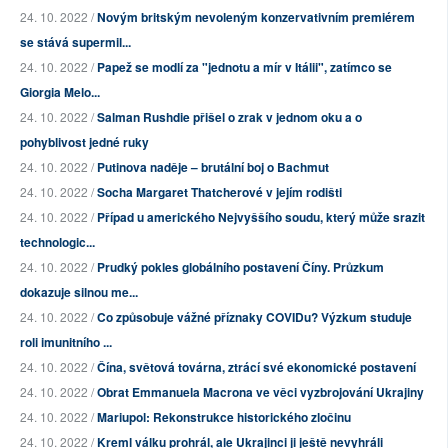
24. 10. 2022 /
Novým britským nevoleným konzervativním premiérem
se stává supermil...
24. 10. 2022 /
Papež se modlí za "jednotu a mír v Itálii", zatímco se
Giorgia Melo...
24. 10. 2022 /
Salman Rushdie přišel o zrak v jednom oku a o
pohyblivost jedné ruky
24. 10. 2022 /
Putinova naděje – brutální boj o Bachmut
24. 10. 2022 /
Socha Margaret Thatcherové v jejím rodišti
24. 10. 2022 /
Případ u amerického Nejvyššího soudu, který může srazit
technologic...
24. 10. 2022 /
Prudký pokles globálního postavení Číny. Průzkum
dokazuje silnou me...
24. 10. 2022 /
Co způsobuje vážné příznaky COVIDu? Výzkum studuje
roli imunitního ...
24. 10. 2022 /
Čína, světová továrna, ztrácí své ekonomické postavení
24. 10. 2022 /
Obrat Emmanuela Macrona ve věci vyzbrojování Ukrajiny
24. 10. 2022 /
Mariupol: Rekonstrukce historického zločinu
24. 10. 2022 /
Kreml válku prohrál, ale Ukrajinci ji ještě nevyhráli