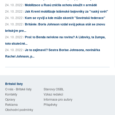
24. 10. 2022 /
Mobilizace u Rusů zničila ochotu sloužit v armádě
24. 10. 2022 /
Jak Kreml mobilizuje islámské bojovníky za "ruský svět"
24. 10. 2022 /
Kam se vyvíjí a kde může skončit "Sovětská federace"
24. 10. 2022 /
Británie: Boris Johnson vzdal svůj pokus stát se znovu
britským pre...
24. 10. 2022 /
Proč to Benda neřekne na rovinu? A Lidovky, ta žumpa,
toto skutečně...
24. 10. 2022 /
Je to zajímavé? Sestra Borise Johnsona, novinářka
Rachel Johnson, p...
Britské listy
O nás - Britské listy
Stanovy OSBL
Kontakty
Vzkaz redakci
Opravy
Informace pro autory
Reklama
Příspěvky
Obchodní podmínky