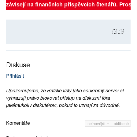
ně závisejí na finančních příspěvcích čtenářů. Prosíme
7320
Diskuse
Přihlásit
Upozorňujeme, že Britské listy jako soukromý server si
vyhrazují právo blokovat přístup na diskusní fóra
jakémukoliv diskutérovi, pokud to uznají za důvodné.
Komentáře
nejnovější
oblíbené