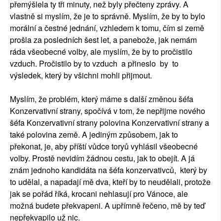
přemýšlela ty tři minuty, než byly přečteny zprávy. A
vlastně si myslím, že je to správně. Myslím, že by to bylo
morální a čestné jednání, vzhledem k tomu, čím si země
prošla za posledních šest let, a panebože, jak nemám
ráda všeobecné volby, ale myslím, že by to pročistilo
vzduch. Pročistilo by to vzduch a přineslo by to
výsledek, který by všichni mohli přijmout.
Myslím, že problém, který máme s další změnou šéfa
Konzervativní strany, spočívá v tom, že nepřijme nového
šéfa Konzervativní strany polovina Konzervativní strany a
také polovina země. A jediným způsobem, jak to
překonat, je, aby příští vůdce toryů vyhlásil všeobecné
volby. Prostě nevidím žádnou cestu, jak to obejít. A já
znám jednoho kandidáta na šéfa konzervativců, který by
to udělal, a napadají mě dva, kteří by to neudělali, protože
jak se pořád říká, krocani nehlasují pro Vánoce, ale
možná budete překvapeni. A upřímně řečeno, mě by teď
nepřekvapilo už nic.