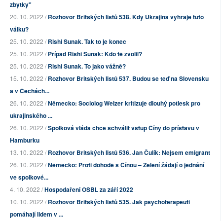
zbytky"
20. 10. 2022 /
Rozhovor Britských listů 538. Kdy Ukrajina vyhraje tuto
válku?
25. 10. 2022 /
Rishi Sunak. Tak to je konec
25. 10. 2022 /
Případ Rishi Sunak: Kdo tě zvolil?
25. 10. 2022 /
Rishi Sunak. To jako vážně?
15. 10. 2022 /
Rozhovor Britských listů 537. Budou se teď na Slovensku
a v Čechách...
26. 10. 2022 /
Německo: Sociolog Welzer kritizuje dlouhý potlesk pro
ukrajinského ...
26. 10. 2022 /
Spolková vláda chce schválit vstup Číny do přístavu v
Hamburku
13. 10. 2022 /
Rozhovor Britských listů 536. Jan Čulík: Nejsem emigrant
26. 10. 2022 /
Německo: Proti dohodě s Čínou – Zelení žádají o jednání
ve spolkové...
4. 10. 2022 /
Hospodaření OSBL za září 2022
10. 10. 2022 /
Rozhovor Britských listů 535. Jak psychoterapeuti
pomáhají lidem v ...