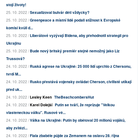
stojí životy!
25. 10. 2022 /
Sexualizoval bulvár děti vždycky?
25. 10. 2022 /
Greenpeace a místní lidé podali stížnost k Evropské
komisi kvůli d...
25. 10. 2022 /
Liberálové vyzývají Bidena, aby přehodnotil strategii pro
Ukrajinu
25. 10. 2022 /
Bude nový britský premiér stejně nemožný jako Liz
Trussová?
24. 10. 2022 /
Ruská agrese na Ukrajině: 25 000 lidí uprchlo z Chersonu,
tvrdí M...
24. 10. 2022 /
Rusko přestává vojensky ovládat Cherson, civilisté utíkají
před uk...
24. 10. 2022 /
Lesley Keen
TheBeachcombersHut
24. 10. 2022 /
Karel Dolejší
Putin se tváří, že reprízuje "Velkou
vlasteneckou válku". Rusové vě...
24. 10. 2022 /
Válka na Ukrajině: Putin by obětoval 20 milionů vojáků,
aby zvítězi...
24. 10. 2022 /
Fiala zbaběle půjde za Zemanem na oslavu 28. října