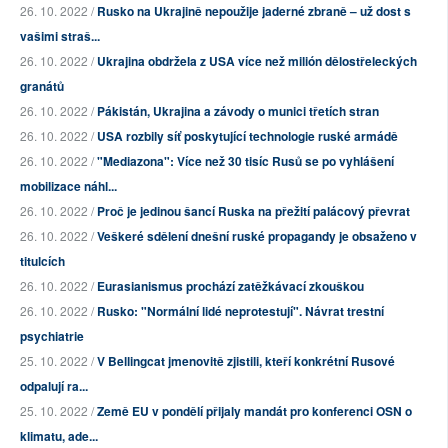
26. 10. 2022 /
Rusko na Ukrajině nepoužije jaderné zbraně – už dost s
vašimi straš...
26. 10. 2022 /
Ukrajina obdržela z USA více než milión dělostřeleckých
granátů
26. 10. 2022 /
Pákistán, Ukrajina a závody o munici třetích stran
26. 10. 2022 /
USA rozbily síť poskytující technologie ruské armádě
26. 10. 2022 /
"Mediazona": Více než 30 tisíc Rusů se po vyhlášení
mobilizace náhl...
26. 10. 2022 /
Proč je jedinou šancí Ruska na přežití palácový převrat
26. 10. 2022 /
Veškeré sdělení dnešní ruské propagandy je obsaženo v
titulcích
26. 10. 2022 /
Eurasianismus prochází zatěžkávací zkouškou
26. 10. 2022 /
Rusko: "Normální lidé neprotestují". Návrat trestní
psychiatrie
25. 10. 2022 /
V Bellingcat jmenovitě zjistili, kteří konkrétní Rusové
odpalují ra...
25. 10. 2022 /
Země EU v pondělí přijaly mandát pro konferenci OSN o
klimatu, ade...