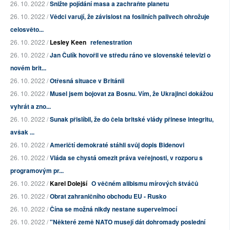
26. 10. 2022 /
Snižte pojídání masa a zachraňte planetu
26. 10. 2022 /
Vědci varují, že závislost na fosilních palivech ohrožuje
celosvěto...
26. 10. 2022 /
Lesley Keen
refenestration
26. 10. 2022 /
Jan Čulík hovořil ve středu ráno ve slovenské televizi o
novém brit...
26. 10. 2022 /
Otřesná situace v Británii
26. 10. 2022 /
Musel jsem bojovat za Bosnu. Vím, že Ukrajinci dokážou
vyhrát a zno...
26. 10. 2022 /
Sunak přislíbil, že do čela britské vlády přinese integritu,
avšak ...
26. 10. 2022 /
Američtí demokraté stáhli svůj dopis Bidenovi
26. 10. 2022 /
Vláda se chystá omezit práva veřejnosti, v rozporu s
programovým pr...
26. 10. 2022 /
Karel Dolejší
O věčném alibismu mírových štváčů
26. 10. 2022 /
Obrat zahraničního obchodu EU - Rusko
26. 10. 2022 /
Čína se možná nikdy nestane supervelmocí
26. 10. 2022 /
"Některé země NATO musejí dát dohromady poslední