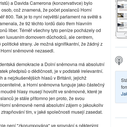
ristů) a Davida Camerona (konzervativce) bylo
 osob, což znamená, že počet poslanců Horní
 800. Tak je to nyní největší parlament na světě s
menala, že 92 těchto lordů dalo třem hlavním
ionů liber. Téměř všechny tyto peníze pocházely od
 jen luxusním domovem důchodců, ale centrem,
politické strany. Je možná signifikantní, že žádný z
 v Horní sněmovně nezasedl.
ezidentská demokracie a Dolní sněmovna má absolutní
ek předpisů o dědičnosti, je v podstatě irelevantní.
 a nejzkušenějších hlasů v Británii, jejichž
St
eocenitelné, a Horní sněmovna funguje jako částečný
for
 moudré hlasy musejí hovořit ve sněmovně, které je
Ja
lanců je stále přítomno jen proto, že svou
v Horní sněmovně nemá absolutní zájem o jakoukoliv
í, ztrapňování tím, v jaké společnosti musejí zasedat.
nie není "zkorumpována" ve srovnání s některými