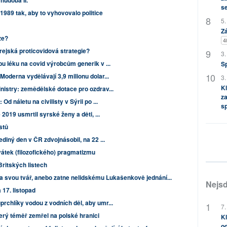
hudoba II.
s
1989 tak, aby to vyhovovalo politice
5.
Zá
ze?
4
rejská proticovidová strategie?
3.
bu léku na covid výrobcům generik v ...
S
Moderna vydělávají 3,9 milionu dolar...
3.
Kl
nistry: zemědělské dotace pro ozdrav...
za
Od náletu na civilisty v Sýrii po ...
s
 2019 usmrtil syrské ženy a děti, ...
istů
ediný den v ČR zdvojnásobil, na 22 ...
svátek (filozofického) pragmatizmu
Britských listech
pa svou tvář, anebo zatne nelidskému Lukašenkově jednání...
Nejsd
17. listopad
rchlíky vodou z vodních děl, aby umr...
7.
terý téměř zemřel na polské hranici
Kl
od