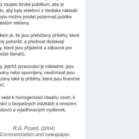
by zaujalo široké publikum, aby je
lo, aby bylo efektivní z hlediska nákladů
bylo možno prodat pozornost publika
telům reklamy.
kem je, že jsou přehlíženy příběhy, které
ly pohoršit, a přednost dostávají
y, které jsou přijatelné a zábavné pro
počet čtenářů.
y, jejichž zpracování je nákladné, jsou
vány nebo opomíjeny, nevšímavě jsou
zeny také ty příběhy, které jsou finančně
ní.
 vede k homogenizaci obsahu novin, k
vání o bezpečných otázkách a omezení
názorů a vyjadřovaných myšlenek.
R.G. Picard, (2004)
“Commercialism and newspaper