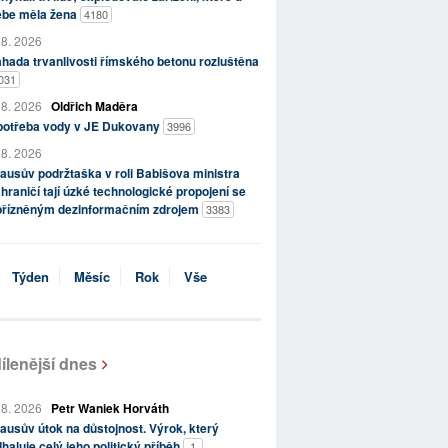
ebe měla žena
4180
 8. 2026
hada trvanlivosti římského betonu rozluštěna
031
 8. 2026
Oldřich Maděra
potřeba vody v JE Dukovany
3996
 8. 2026
ausův podržtaška v roli Babišova ministra
hraničí tají úzké technologické propojení se
přízněným dezinformačním zdrojem
3383
Týden
Měsíc
Rok
Vše
ílenější dnes
 8. 2026
Petr Waniek Horváth
ausův útok na důstojnost. Výrok, který
haluje celý jeho politický příběh
1