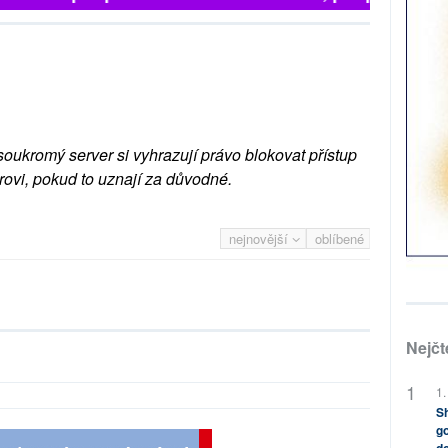
soukromý server si vyhrazují právo blokovat přístup
rovi, pokud to uznají za důvodné.
nejnovější
oblíbené
Nejčt
1.
Sh
go