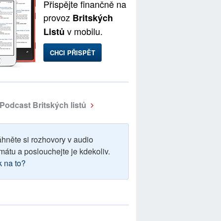
Přispějte finančně na
provoz
Britských
v mobilu.
Listů
CHCI PŘISPĚT
Podcast Britských listů
áhněte si rozhovory v audio
mátu a poslouchejte je kdekoliv.
k na to?