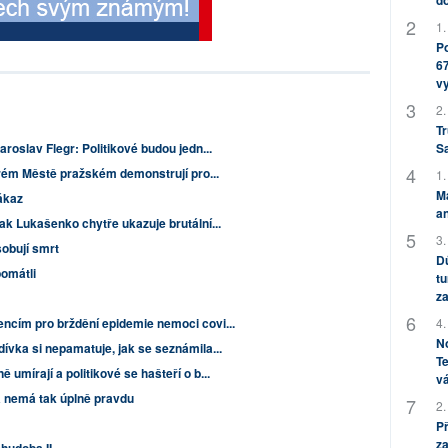
do
1.
Po
67
v
2.
Tr
roslav Flegr: Politikové budou jedn...
S
tarém Městě pražském demonstrují pro...
1.
M
ákaz
an
ak Lukašenko chytře ukazuje brutální...
3.
obují smrt
Dů
pomátli
tu
za
ncím pro brždění epidemie nemoci covi...
4.
No
ívka si nepamatuje, jak se seznámila...
Te
umírají a politikové se hašteří o b...
vá
 nemá tak úplně pravdu
2.
P
za