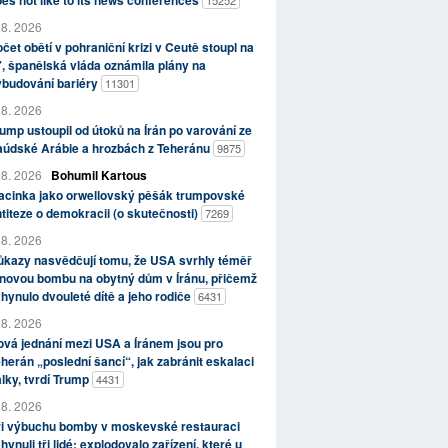
es not like to its news conferences
15252
 8. 2026
čet obětí v pohraniční krizi v Ceutě stoupl na
, španělská vláda oznámila plány na
ybudování bariéry
11301
 8. 2026
ump ustoupil od útoků na Írán po varování ze
aúdské Arábie a hrozbách z Teheránu
9875
 8. 2026
Bohumil Kartous
acinka jako orwellovský pěšák trumpovské
titeze o demokracii (o skutečnosti)
7269
 8. 2026
kazy nasvědčují tomu, že USA svrhly téměř
novou bombu na obytný dům v Íránu, přičemž
hynulo dvouleté dítě a jeho rodiče
6431
 8. 2026
vá jednání mezi USA a Íránem jsou pro
herán „poslední šancí“, jak zabránit eskalaci
lky, tvrdí Trump
4431
 8. 2026
ři výbuchu bomby v moskevské restauraci
hynuli tři lidé; explodovalo zařízení, které u