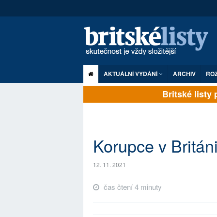
AKTUÁLNÍ VYDÁNÍ
ARCHIV
RO
Britské listy pl
Korupce v Británi
12. 11. 2021
čas čtení 4 minuty