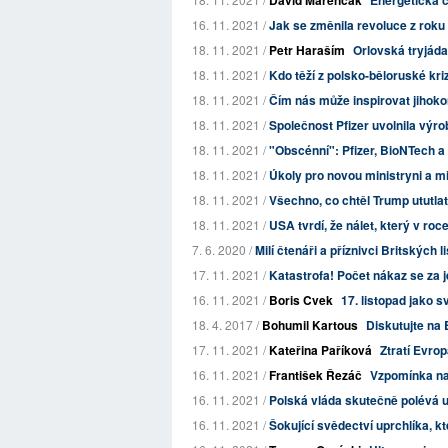
David Marenčák
Energetická c
16. 11. 2021 /
Jak se změnila revoluce z roku 
18. 11. 2021 /
Petr Haraším
Orlovská tryjáda
18. 11. 2021 /
Kdo těží z polsko-běloruské kri
18. 11. 2021 /
Čím nás může inspirovat jihoko
18. 11. 2021 /
Společnost Pfizer uvolnila výro
18. 11. 2021 /
"Obscénní": Pfizer, BioNTech a 
18. 11. 2021 /
Úkoly pro novou ministryni a mi
18. 11. 2021 /
Všechno, co chtěl Trump ututlat: 
18. 11. 2021 /
USA tvrdí, že nálet, který v roce
7. 6. 2020 /
Milí čtenáři a příznivci Britských l
17. 11. 2021 /
Katastrofa! Počet nákaz se za j
16. 11. 2021 /
Boris Cvek
17. listopad jako 
18. 4. 2017 /
Bohumil Kartous
Diskutujte na 
17. 11. 2021 /
Kateřina Paříková
Ztratí Evro
16. 11. 2021 /
František Řezáč
Vzpomínka na 
16. 11. 2021 /
Polská vláda skutečně polévá up
16. 11. 2021 /
Šokující svědectví uprchlíka, k