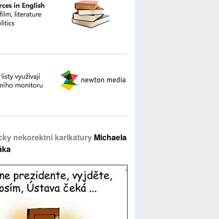
icky nekorektní karikatury
Michaela
áka