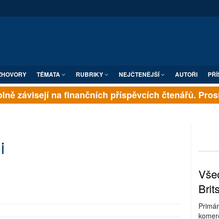
ZHOVORY
TÉMATA
RUBRIKY
NEJČTENĚJŠÍ
AUTOŘI
PŘÍ
ně závisejí na finančních příspěvcích čtenářů. Prosíme
i
Všec
Brit
Primár
komerc