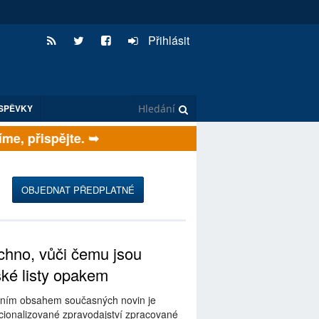
Přihlásit
SPĚVKY
, přispějte. ➥
OBJEDNAT PŘEDPLATNÉ
hno, vůči čemu jsou
ské listy opakem
ním obsahem současných novin je
ionalizované zpravodajství zpracované