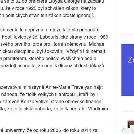
lá se to už od premiéra Lloyda George na začátku
u, že v roce 1925 byl schválen zákon, který to
h politických stran ten zákon prostě ignorují.
ishmentu to nepřízná, protože k těmto případům
Foot, levicový šéf Labouristické strany v roce 1980,
 svého prvního lorda pro Horní sněmovnu, Michael
nickou disciplínu, byl šokován: "Vždyť ti lidi nemají
m premiérem, kterého policie vyslýchala podle
později usoudila, že není k dispozici dost důkazů
zervativní ministryně Anne-Marie Trevelyan hájit
náhoda, že "tolik velkých filantropů", kteří byli
o zároveň Konzervativní straně obrovské finanční
la, že je to čistá náhoda, že tolik nepřátel Vladimíra
ké univerzity, že od roku 2005 do roku 2014 za