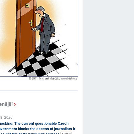
enější
 8. 2026
ocking: The current questionable Czech
vernment blocks the access of journalists it