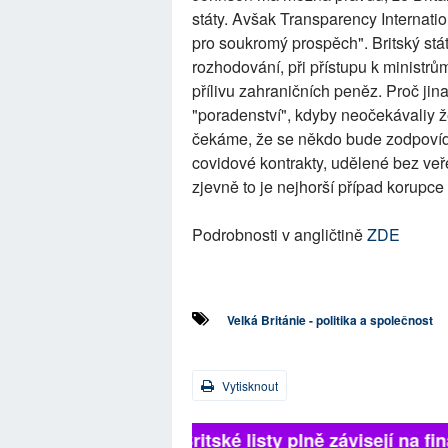
státy. Avšak Transparency Internatio
pro soukromý prospěch". Britský stá
rozhodování, při přístupu k ministrům
přílivu zahraničních peněz. Proč jinak
"poradenství", kdyby neočekávaliy že
čekáme, že se někdo bude zodpovídat
covidové kontrakty, udělené bez ve
zjevně to je nejhorší případ korupce v
Podrobnosti v angličtině
ZDE
Velká Británie - politika a společnost
Vytisknout
Britské listy plně závisejí na f