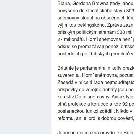
Blaira, Gordona Browna (tedy labou
povýšeno do šlechtického stavu 303
sněmovny stoupl na obscénních téměř
výjimkou pekingského. Zpráva zazna
britským politickým stranám 338 mil
27 milionářů. Horní sněmovna není
odkud se promazávají penězi britské 
posledních pěti britských premiérů
Británie je parlamentní, nikoliv pr
suverenitu. Horní sněmovna, pozůstat
Zasedá v ní celá řada nejmoudřejších
příspěvky do veřejné debaty jsou n
korektiv Dolní sněmovny. Avšak tyto
plná protekce a korupce a kde 92 pos
poslaneckou funkci zdědili. Nikdo 
reformu, ani ti lordi s dobrou pověst
Johnson má možná pravdu, že Britá