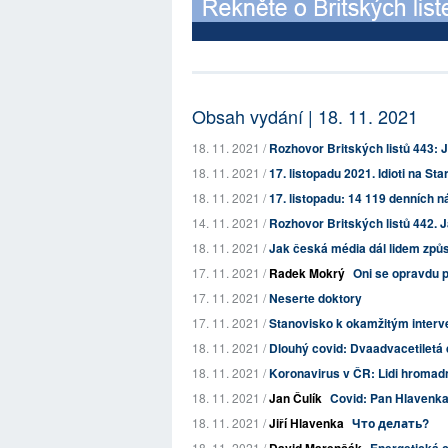
Obsah vydání | 18. 11. 2021
18. 11. 2021 /
Rozhovor Britských listů 443: Ja
18. 11. 2021 /
17. listopadu 2021. Idioti na S
18. 11. 2021 /
17. listopadu: 14 119 denních n
14. 11. 2021 /
Rozhovor Britských listů 442. J
18. 11. 2021 /
Jak česká média dál lidem způs
17. 11. 2021 /
Radek Mokrý
Oni se opravdu 
17. 11. 2021 /
Neserte doktory
17. 11. 2021 /
Stanovisko k okamžitým interve
18. 11. 2021 /
Dlouhý covid: Dvaadvacetiletá d
18. 11. 2021 /
Koronavirus v ČR: Lidi hromadně 
18. 11. 2021 /
Jan Čulík
Covid: Pan Hlavenka
18. 11. 2021 /
Jiří Hlavenka
Что делать?
18. 11. 2021 /