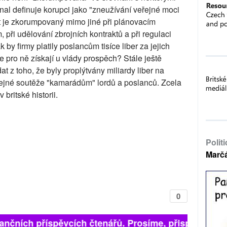
nal definuje korupci jako "zneužívání veřejné moci
t je zkorumpovaný mimo jiné při plánovacím
, při udělování zbrojních kontraktů a při regulaci
 by firmy platily poslancům tisíce liber za jejich
 pro ně získají u vlády prospěch? Stále ještě
 z toho, že byly proplýtvány miliardy liber na
řejné soutěže "kamarádům" lordů a poslanců. Zcela
 britské historii.
Polit
Marč
0
inančních příspěvcích čtenářů. Prosíme, přispějte. ➥