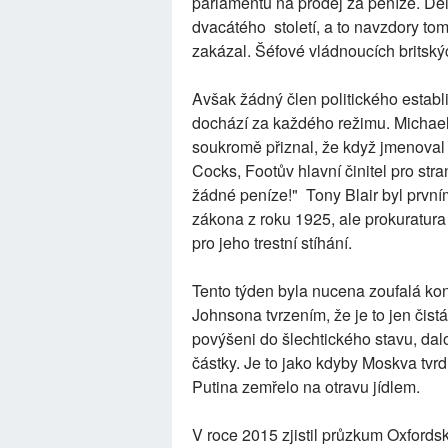
parlamentu na prodej za peníze. Dě
dvacátého století, a to navzdory tom
zakázal. Šéfové vládnoucích britskýc
Avšak žádný člen politického establ
dochází za každého režimu. Michael 
soukromě přiznal, že když jmenoval
Cocks, Footův hlavní činitel pro stra
žádné peníze!" Tony Blair byl první
zákona z roku 1925, ale prokuratura 
pro jeho trestní stíhání.
Tento týden byla nucena zoufalá kon
Johnsona tvrzením, že je to jen čistá 
povýšeni do šlechtického stavu, dal
částky. Je to jako kdyby Moskva tvrdi
Putina zemřelo na otravu jídlem.
V roce 2015 zjistil průzkum Oxfords