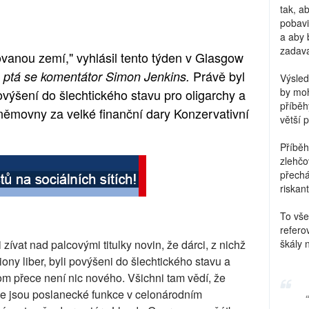
tak, a
pobavi
a aby 
zadava
vanou zemí," vyhlásil tento týden v Glasgow
?
Právě byl
ptá se komentátor Simon Jenkins.
Výsled
by moh
výšení do šlechtického stavu pro oligarchy a
příběh
sněmovny za velké finanční dary Konzervativní
větší 
Příběh
zlehčo
přechá
riskant
To vše
refero
ívat nad palcovými titulky novin, že dárci, z nichž
škály 
iony liber, byli povýšeni do šlechtického stavu a
m přece není nic nového. Všichni tam vědí, že
kde jsou poslanecké funkce v celonárodním