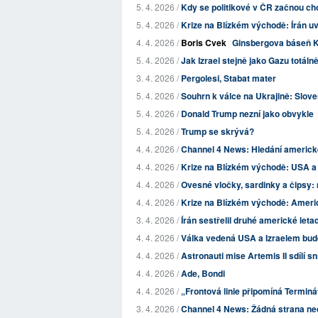
5. 4. 2026 /
Kdy se politikové v ČR začnou ch
5. 4. 2026 /
Krize na Blízkém východě: Írán uv
4. 4. 2026 /
Boris Cvek
Ginsbergova báseň Ka
5. 4. 2026 /
Jak Izrael stejně jako Gazu totáln
3. 4. 2026 /
Pergolesi, Stabat mater
5. 4. 2026 /
Souhrn k válce na Ukrajině: Slove
5. 4. 2026 /
Donald Trump nezní jako obvykle
5. 4. 2026 /
Trump se skrývá?
4. 4. 2026 /
Channel 4 News: Hledání americk
4. 4. 2026 /
Krize na Blízkém východě: USA a Ír
4. 4. 2026 /
Ovesné vločky, sardinky a čipsy: 
4. 4. 2026 /
Krize na Blízkém východě: Americk
3. 4. 2026 /
Írán sestřelil druhé americké leta
4. 4. 2026 /
Válka vedená USA a Izraelem bude 
4. 4. 2026 /
Astronauti mise Artemis II sdílí sn
4. 4. 2026 /
Ade, Bondi
4. 4. 2026 /
„Frontová linie připomíná Termináto
3. 4. 2026 /
Channel 4 News: Žádná strana ne