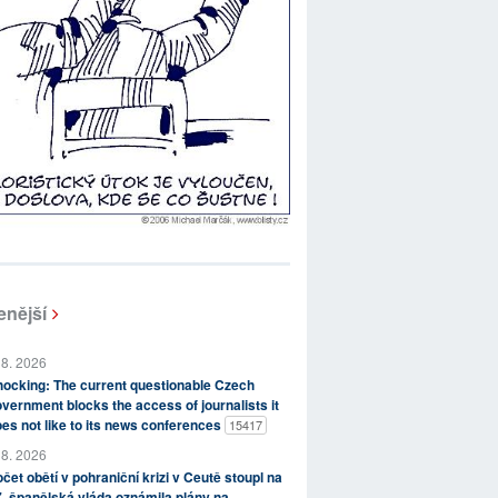
enější
 8. 2026
ocking: The current questionable Czech
vernment blocks the access of journalists it
es not like to its news conferences
15417
 8. 2026
čet obětí v pohraniční krizi v Ceutě stoupl na
, španělská vláda oznámila plány na