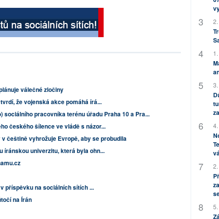
v
2.
Tr
S
1.
M
an
3.
lánuje válečné zločiny
Dů
vrdí, že vojenská akce pomáhá írá...
tu
za
 sociálního pracovníka terénu úřadu Praha 10 a Pra...
4.
o českého šílence ve vládě s názor...
No
 v češtině vyhrožuje Evropě, aby se probudila
Te
ránskou univerzitu, která byla ohn...
vá
namu.cz
2.
P
za
příspěvku na sociálních sítích ...
s
očí na Írán
5.
Zá