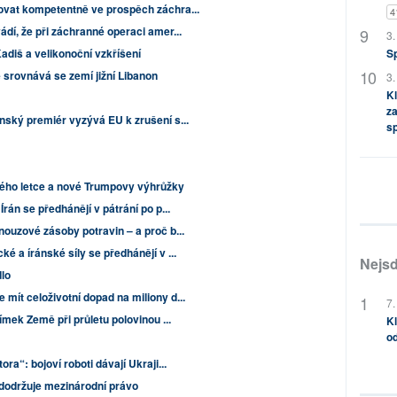
ovat kompetentně ve prospěch záchra...
4
ádí, že při záchranné operaci amer...
3.
S
diš a velikonoční vzkříšení
ě srovnává se zemí jižní Libanon
3.
Kl
za
nský premiér vyzývá EU k zrušení s...
s
ého letce a nové Trumpovy výhrůžky
án se předhánějí v pátrání po p...
nouzové zásoby potravin – a proč b...
é a íránské síly se předhánějí v ...
Nejsd
dlo
mít celoživotní dopad na miliony d...
7.
ímek Země při průletu polovinou ...
Kl
od
ra“: bojoví roboti dávají Ukraji...
dodržuje mezinárodní právo