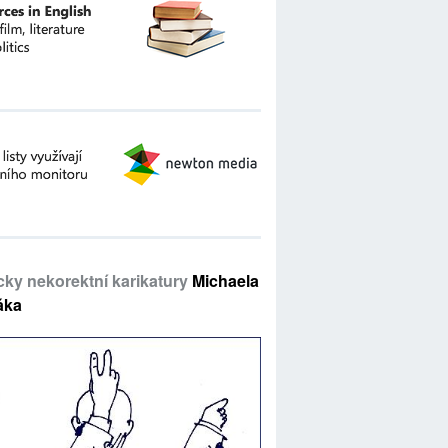
icky nekorektní karikatury
Michaela
áka