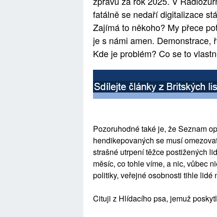
zprávu za rok 2025. V Radiožurn
fatálně se nedaří digitalizace st
Zajímá to někoho? My přece pot
je s námi amen. Demonstrace, řeč
Kde je problém? Co se to vlastn
Pozoruhodné také je, že Seznam opět
hendikepovaných se musí omezovat v 
strašné utrpení těžce postižených lid
měsíc, co tohle víme, a nic, vůbec n
politiky, veřejné osobnosti tihle lidé 
Cituji z Hlídacího psa, jemuž posky