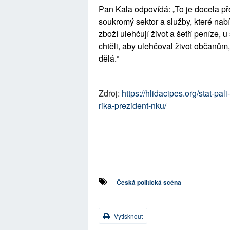
Pan Kala odpovídá: „To je docela p
soukromý sektor a služby, které nab
zboží ulehčují život a šetří peníze, 
chtěli, aby ulehčoval život občanům,
dělá.“
Zdroj:
https://hlidacipes.org/stat-pa
rika-prezident-nku/
Česká politická scéna
Vytisknout