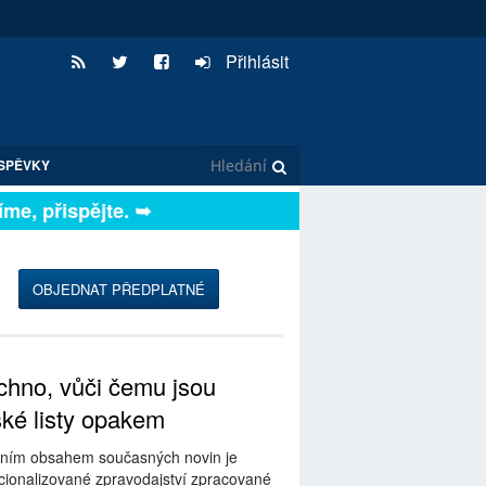
Přihlásit
SPĚVKY
, přispějte. ➥
OBJEDNAT PŘEDPLATNÉ
hno, vůči čemu jsou
ské listy opakem
ním obsahem současných novin je
ionalizované zpravodajství zpracované