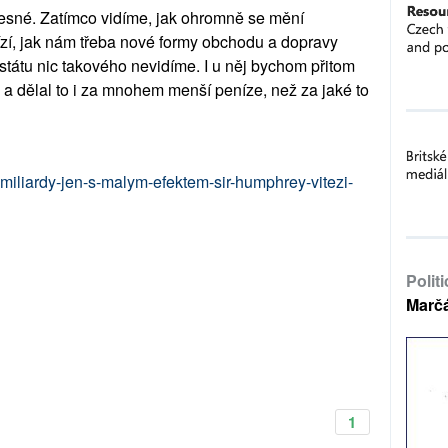
řesné. Zatímco vidíme, jak ohromně se mění
ízí, jak nám třeba nové formy obchodu a dopravy
u státu nic takového nevidíme. I u něj bychom přitom
 a dělal to i za mnohem menší peníze, než za jaké to
li-miliardy-jen-s-malym-efektem-sir-humphrey-vitezi-
Polit
Marč
1