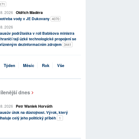
171
 8. 2026
Oldřich Maděra
potřeba vody v JE Dukovany
4070
 8. 2026
ausův podržtaška v roli Babišova ministra
hraničí tají úzké technologické propojení se
přízněným dezinformačním zdrojem
3441
Týden
Měsíc
Rok
Vše
ílenější dnes
 8. 2026
Petr Waniek Horváth
ausův útok na důstojnost. Výrok, který
haluje celý jeho politický příběh
1