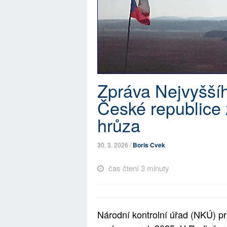
Zpráva Nejvyššíh
České republice 
hrůza
30. 3. 2026 /
Boris Cvek
čas čtení 3 minuty
Národní kontrolní úřad (NKÚ) p