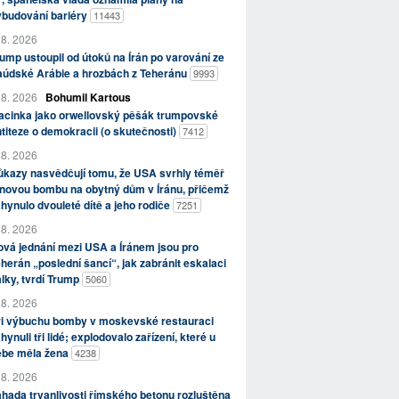
ybudování bariéry
11443
 8. 2026
ump ustoupil od útoků na Írán po varování ze
aúdské Arábie a hrozbách z Teheránu
9993
 8. 2026
Bohumil Kartous
acinka jako orwellovský pěšák trumpovské
titeze o demokracii (o skutečnosti)
7412
 8. 2026
kazy nasvědčují tomu, že USA svrhly téměř
novou bombu na obytný dům v Íránu, přičemž
hynulo dvouleté dítě a jeho rodiče
7251
 8. 2026
vá jednání mezi USA a Íránem jsou pro
herán „poslední šancí“, jak zabránit eskalaci
lky, tvrdí Trump
5060
 8. 2026
ři výbuchu bomby v moskevské restauraci
hynuli tři lidé; explodovalo zařízení, které u
ebe měla žena
4238
 8. 2026
hada trvanlivosti římského betonu rozluštěna