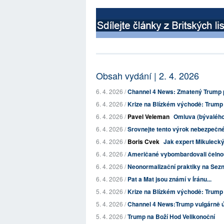
Obsah vydání | 2. 4. 2026
6. 4. 2026 /
Channel 4 News: Zmatený Trump p
6. 4. 2026 /
Krize na Blízkém východě: Trump t
6. 4. 2026 /
Pavel Veleman
Omluva (bývalého)
6. 4. 2026 /
Srovnejte tento výrok nebezpečnéh
6. 4. 2026 /
Boris Cvek
Jak expert Mikulecký
6. 4. 2026 /
Američané vybombardovali čelnou í
6. 4. 2026 /
Neonormalizační praktiky na Sez
6. 4. 2026 /
Pat a Mat jsou známí v Íránu...
5. 4. 2026 /
Krize na Blízkém východě: Trump v 
5. 4. 2026 /
Channel 4 News:Trump vulgárně út
5. 4. 2026 /
Trump na Boží Hod Velikonoční