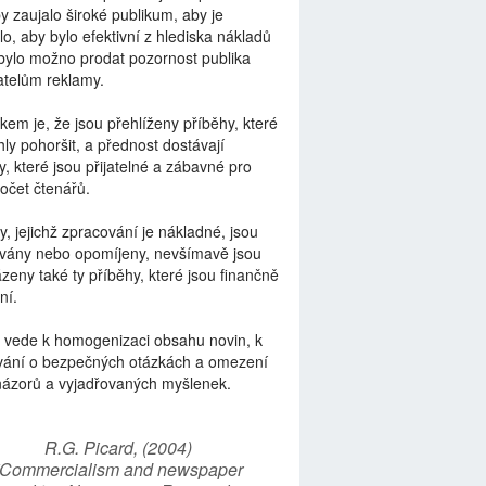
by zaujalo široké publikum, aby je
lo, aby bylo efektivní z hlediska nákladů
bylo možno prodat pozornost publika
telům reklamy.
kem je, že jsou přehlíženy příběhy, které
ly pohoršit, a přednost dostávají
y, které jsou přijatelné a zábavné pro
počet čtenářů.
y, jejichž zpracování je nákladné, jsou
vány nebo opomíjeny, nevšímavě jsou
zeny také ty příběhy, které jsou finančně
ní.
 vede k homogenizaci obsahu novin, k
vání o bezpečných otázkách a omezení
názorů a vyjadřovaných myšlenek.
R.G. Picard, (2004)
“Commercialism and newspaper