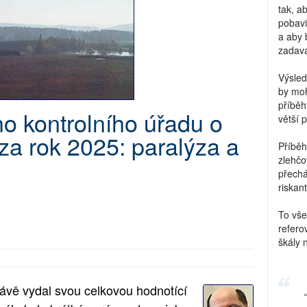
tak, a
pobavi
a aby 
zadava
Výsled
by moh
příběh
o kontrolního úřadu o
větší 
za rok 2025: paralýza a
Příběh
zlehčo
přechá
riskant
To vše
refero
škály 
rávě vydal svou celkovou hodnotící