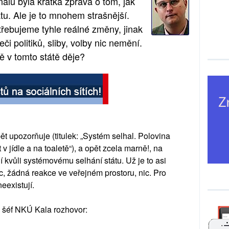
álu byla krátká zpráva o tom, jak
átu. Ale je to mnohem strašnější.
řebujeme tyhle reálné změny, jinak
i politiků, sliby, volby nic nemění.
ě v tomto státě děje?
 upozorňuje (titulek: „Systém selhal. Polovina
jídle a na toaletě“), a opět zcela marně!, na
í kvůli systémovému selhání státu. Už je to asi
ic, žádná reakce ve veřejném prostoru, nic. Pro
neexistují.
tl šéf NKÚ Kala rozhovor: