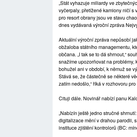
„
Stát vyhazuje miliardy ve zbytečnýc
vyčerpaly, přetížené kamiony ničí s
pro resort obrany jsou ve stavu chao
dnes vydávaná výroční zpráva Nejvy
Aktuální výroční zpráva nepůsobí jak
obžaloba státního managementu, kte
občana. „I tak se to dá shrnout,“ so
snažíme upozorňovat na problémy, kt
bohužel ani v období, k němuž se v
Stává se, že částečně se některé vě
zatím nedošlo,“ říká v rozhovoru pro 
Cituji dále. Novinář nabízí panu Kalo
„Nabízín ještě jedno stručné shrnut
digitalizace mění v drahou parodii, s
instituce zjištění kontrolorů (BC: m