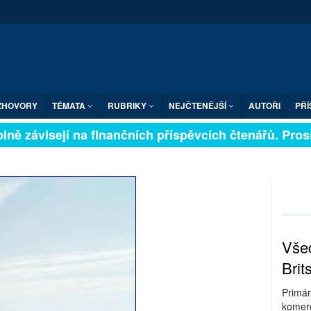
ZHOVORY
TÉMATA
RUBRIKY
NEJČTENĚJŠÍ
AUTOŘI
PŘÍ
ně závisejí na finančních příspěvcích čtenářů. Prosíme
Všec
Brit
Primár
komerc