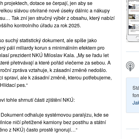
h projektech, dotace se čerpají, jen aby se
 velkou slávou otvírané nové úseky dálnic a nákupy
su… Tak zní jen stručný výběr z obsahu, který nabízí
ššího kontrolního úřadu za rok 2025.
o suchý statistický dokument, ale spíše jako
rý pálí miliardy korun s minimálním efektem pro
uhlasí prezident NKÚ Miloslav Kala. „My se řadu let
eré přetrvávají a které pořád vlečeme za sebou. A
ýroční zpráva vztahuje, k zásadní změně nedošlo.
ci spraví, ale k zásadní změně, kterou potřebujeme,
Hlídací pes.“
St
for
vi tohle shrnutí části zjištění NKÚ:
Ja
í: Dokument odhaluje systémovou paralýzu, kde se
ilnice ničí přetížené kamiony bez postihu a státní
íněno z NKÚ) často prostě ignorují…“