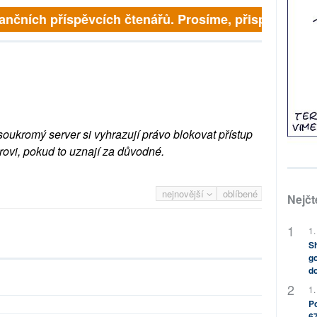
inančních příspěvcích čtenářů. Prosíme, přispějte. ➥
soukromý server si vyhrazují právo blokovat přístup
rovi, pokud to uznají za důvodné.
nejnovější
oblíbené
Nejčt
1.
Sh
go
do
1.
Po
67