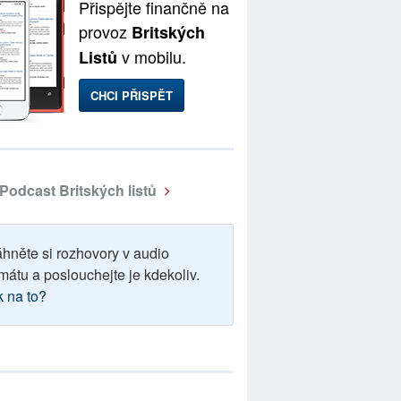
Přispějte finančně na
provoz
Britských
v mobilu.
Listů
CHCI PŘISPĚT
Podcast Britských listů
áhněte si rozhovory v audio
mátu a poslouchejte je kdekoliv.
k na to?