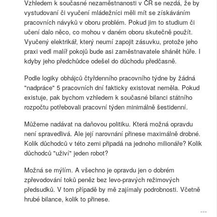
Vzhledem k současné nezaměstnanosti v ČR se nezdá, že by
vystudovaní či vyučení mládežníci měli mít se získáváním
pracovních návyků v oboru problém. Pokud jim to studium či
učení dalo něco, co mohou v daném oboru skutečně použít.
Vyučený elektrikář, který neumí zapojit zásuvku, protože jeho
praxi vedl malíř pokojů bude asi zaměstnavatele shánět hůře. I
kdyby jeho předchůdce odešel do důchodu předčasně.
Podle logiky obhájců čtyřdenního pracovního týdne by žádná
"nadpráce" 5 pracovních dní fakticky existovat neměla. Pokud
existuje, pak bychom vzhledem k současné bilanci státního
rozpočtu potřebovali pracovní týden minimálně šestidenní.
Můžeme nadávat na daňovou politiku. Která možná opravdu
není spravedlivá. Ale její narovnání přinese maximálně drobné.
Kolik důchodců v této zemi připadá na jednoho milionáře? Kolik
důchodců "uživí" jeden robot?
Možná se mýlím. A všechno je opravdu jen o dobrém
zpřevodování toků peněz bez levo-pravých režimových
předsudků. V tom případě by mě zajímaly podrobnosti. Včetně
hrubé bilance, kolik to přinese.