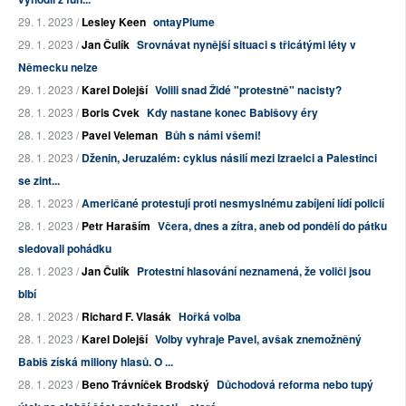
29. 1. 2023 /
Lesley Keen
ontayPlume
29. 1. 2023 /
Jan Čulík
Srovnávat nynější situaci s třicátými léty v
Německu nelze
29. 1. 2023 /
Karel Dolejší
Volili snad Židé "protestně" nacisty?
28. 1. 2023 /
Boris Cvek
Kdy nastane konec Babišovy éry
28. 1. 2023 /
Pavel Veleman
Bůh s námi všemi!
28. 1. 2023 /
Dženin, Jeruzalém: cyklus násilí mezi Izraelci a Palestinci
se zint...
28. 1. 2023 /
Američané protestují proti nesmyslnému zabíjení lídí policií
28. 1. 2023 /
Petr Haraším
Včera, dnes a zítra, aneb od pondělí do pátku
sledovali pohádku
28. 1. 2023 /
Jan Čulík
Protestní hlasování neznamená, že voliči jsou
blbí
28. 1. 2023 /
Richard F. Vlasák
Hořká volba
28. 1. 2023 /
Karel Dolejší
Volby vyhraje Pavel, avšak znemožněný
Babiš získá miliony hlasů. O ...
28. 1. 2023 /
Beno Trávníček Brodský
Důchodová reforma nebo tupý