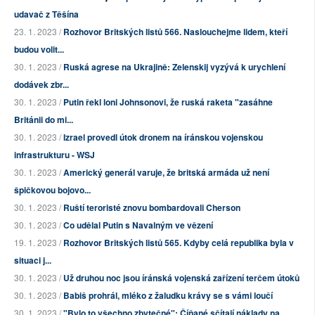
udavač z Těšína
23. 1. 2023 /
Rozhovor Britských listů 566. Naslouchejme lidem, kteří
budou volit...
30. 1. 2023 /
Ruská agrese na Ukrajině: Zelenskij vyzývá k urychlení
dodávek zbr...
30. 1. 2023 /
Putin řekl loni Johnsonovi, že ruská raketa "zasáhne
Británii do mi...
30. 1. 2023 /
Izrael provedl útok dronem na íránskou vojenskou
infrastrukturu - WSJ
30. 1. 2023 /
Americký generál varuje, že britská armáda už není
špičkovou bojovo...
30. 1. 2023 /
Ruští teroristé znovu bombardovali Cherson
30. 1. 2023 /
Co udělal Putin s Navalným ve vězení
19. 1. 2023 /
Rozhovor Britských listů 565. Kdyby celá republika byla v
situaci j...
30. 1. 2023 /
Už druhou noc jsou íránská vojenská zařízení terčem útoků
30. 1. 2023 /
Babiš prohrál, mléko z žaludku krávy se s vámi loučí
30. 1. 2023 /
"Bylo to všechno zbytečné": Číňané sčítají náklady na