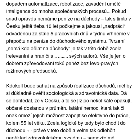
dopadem automatizace, robotizace, zavádění umělé
inteligence do mnoha společenských procesů... Pokud
snad opravdu nemáme peníze na důchody – tak s tímto v
Česku ještě třeba 10 let počkejme a jakousi „nadpráci“
odváděnou za stále 5 pracovních dnů v týdnu vrhněme v
přepočtu na peníze do důchodového systému. Tvrzení
„nemá kdo dělat na důchody“ je tak v této době zcela
irelevantní a hraničí s …....... svých autorů. Vše je jen o
dobrém zpřevodování toků peněz bez levo-pravých
režimových předsudků.
Kdokoli bude sahat na způsob realizace důchodů, měl by
si důkladně ověřit sociologická a zdravotnická data. Dá
se dohledat, že v Česku, a to se již po několikáté opakuji,
občané dostanou v průměru fatální nemoc, která tak či
onak omezí jejich možnost zapojit se efektivně do práce,
kolem 55 let věku. Zcela logické by tedy bylo chodit do
důchodu + - právě v této době a velmi tak odlehčit
například zdravotnickému systému – samozřejmě