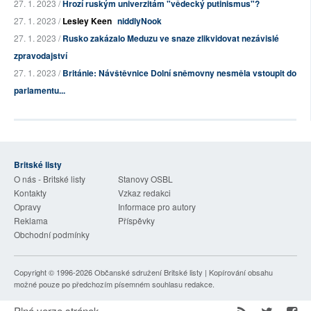
27. 1. 2023 /
Hrozí ruským univerzitám "vědecký putinismus"?
27. 1. 2023 /
Lesley Keen
niddlyNook
27. 1. 2023 /
Rusko zakázalo Meduzu ve snaze zlikvidovat nezávislé
zpravodajství
27. 1. 2023 /
Británie: Návštěvnice Dolní sněmovny nesměla vstoupit do
parlamentu...
Britské listy
O nás - Britské listy
Stanovy OSBL
Kontakty
Vzkaz redakci
Opravy
Informace pro autory
Reklama
Příspěvky
Obchodní podmínky
Copyright © 1996-2026
Občanské sdružení Britské listy
| Kopírování obsahu
možné pouze po předchozím písemném souhlasu redakce.
Plná verze stránek