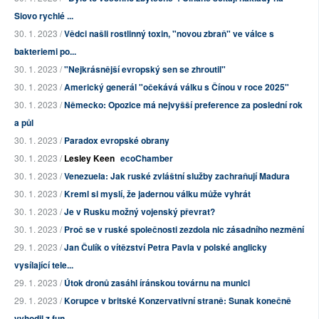
Siovo rychlé ...
30. 1. 2023 /
Vědci našli rostlinný toxin, "novou zbraň" ve válce s
bakteriemi po...
30. 1. 2023 /
"Nejkrásnější evropský sen se zhroutil"
30. 1. 2023 /
Americký generál "očekává válku s Čínou v roce 2025"
30. 1. 2023 /
Německo: Opozice má nejvyšší preference za poslední rok
a půl
30. 1. 2023 /
Paradox evropské obrany
30. 1. 2023 /
Lesley Keen
ecoChamber
30. 1. 2023 /
Venezuela: Jak ruské zvláštní služby zachraňují Madura
30. 1. 2023 /
Kreml si myslí, že jadernou válku může vyhrát
30. 1. 2023 /
Je v Rusku možný vojenský převrat?
30. 1. 2023 /
Proč se v ruské společnosti zezdola nic zásadního nezmění
29. 1. 2023 /
Jan Čulík o vítězství Petra Pavla v polské anglicky
vysílající tele...
29. 1. 2023 /
Útok dronů zasáhl íránskou továrnu na munici
29. 1. 2023 /
Korupce v britské Konzervativní straně: Sunak konečně
vyhodil z fun...