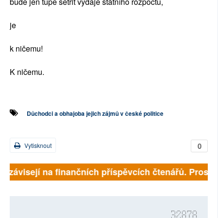
bude jen tupě šetřit výdaje státního rozpočtu,
je
k ničemu!
K ničemu.
Důchodci a obhajoba jejich zájmů v české politice
0
Vytisknout
ě závisejí na finančních příspěvcích čtenářů. Prosíme
32878