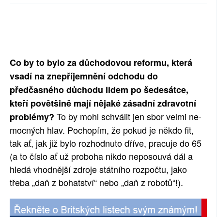
SOCIÁLNÍ SÍTĚ
RUBRIKY
PLNÁ VERZE STRÁNEK
Co by to bylo za důchodovou reformu, která
vsadí na znepříjemnění odchodu do
předčasného důchodu lidem po šedesátce,
kteří povětšině mají nějaké zásadní zdravotní
To by mohl schválit jen sbor velmi ne-
problémy?
mocných hlav. Pochopím, že pokud je někdo fit,
tak ať, jak již bylo rozhodnuto dříve, pracuje do 65
(a to číslo ať už proboha nikdo neposouvá dál a
hledá vhodnější zdroje státního rozpočtu, jako
třeba „daň z bohatství“ nebo „daň z robotů“!).