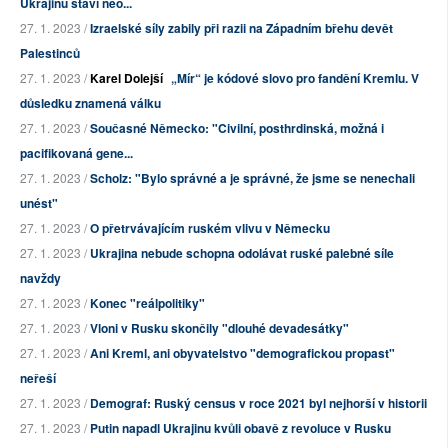
Ukrajinu staví neo...
27. 1. 2023 /
Izraelské síly zabily při razii na Západním břehu devět
Palestinců
27. 1. 2023 /
Karel Dolejší
„Mír“ je kódové slovo pro fandění Kremlu. V
důsledku znamená válku
27. 1. 2023 /
Současné Německo: "Civilní, posthrdinská, možná i
pacifikovaná gene...
27. 1. 2023 /
Scholz: "Bylo správné a je správné, že jsme se nenechali
unést"
27. 1. 2023 /
O přetrvávajícím ruském vlivu v Německu
27. 1. 2023 /
Ukrajina nebude schopna odolávat ruské palebné síle
navždy
27. 1. 2023 /
Konec "reálpolitiky"
27. 1. 2023 /
Vloni v Rusku skončily "dlouhé devadesátky"
27. 1. 2023 /
Ani Kreml, ani obyvatelstvo "demografickou propast"
neřeší
27. 1. 2023 /
Demograf: Ruský census v roce 2021 byl nejhorší v historii
27. 1. 2023 /
Putin napadl Ukrajinu kvůli obavě z revoluce v Rusku