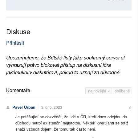
Diskuse
Přihlásit
Upozorňujeme, že Britské listy jako soukromý server si
vyhrazují právo blokovat přístup na diskusní fóra
jakémukoliv diskutérovi, pokud to uznají za důvodné.
Komentáře
nejnovější
oblíbené
Pavel Urban
3. úno. 2023
0
Je potěšující se dozvědět, že lidé v ČR, kteří dnes odejdou do
důchodu netrpí existenční nejistotou. Někteří kverulanti se totiž
snaží vzbudit dojem, že tomu tak často není.