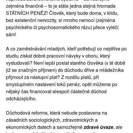
zejména finančně – to je stále jedna stejná hromada
STÁTNÍCH PENĚZ! Člověk, který bude doma, v klidu,
bez existenční nervozity, si mnoho nemocí (zejména
psychického či psychosomatického rázu) přece vyléčí
sám!
A co zaměstnávání mladých, kteří potřebují co nejdříve po
studiu získat dobré pracovní návyky v oboru, který
vystudovali? Není lepší poslat starého člověka (v té době
již se značným příjmem) do důchodu dříve a mládežníka
přijmout za nástupní plat? Z rozdílu platů, při
smysluplném nastavení toků peněz, opět můžeme po
nějaký čas financovat alespoň částečně důchod
odcházejícího.
Důchodová reforma, která nebude postavena na
zásadních sociologických, zdravotnických a
ekonomických datech a samozřejmě
zdravé úvaze
, ale