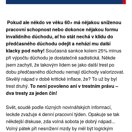
Pokud ale někdo ve věku 60+ má nějakou sníženou
pracovní schopnost nebo dokonce nějakou formu
invalidního důchodu, ať ho stát nechá v klidu do
předčasného důchodu odejít a nehází mu další
klacky pod nohy!
Současná sankce kolem 25% minus
při výpočtu důchodu je dostatečně sadistická. Někde
jsem zachytl, že takovým lidem se jako další trest po
dobu předčasného důchodu nemají důchody valorizovat.
Skvělý nápad v době kritické inflace, že? To už by byl
trest druhý.
To není povoleno ani v trestním právu –
dva tresty za jeden čin!
Svět, soudě podle různých novinářských informací,
leckde zvažuje 4 denní pracovní týden. Opakuje se tak
někdejší diskuse, zda volná sobota je dobrý nápad...
Volný pátek při nesnížení mzdy by měl být logickým