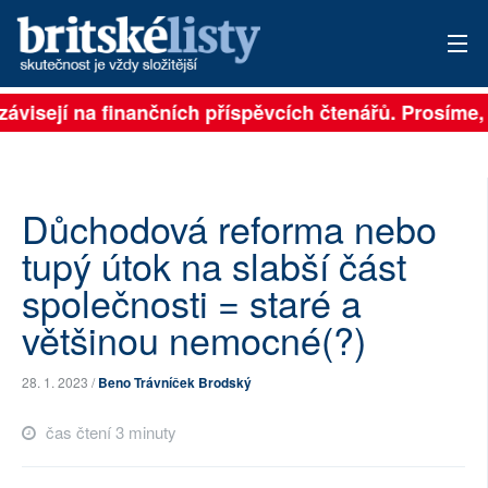
závisejí na finančních příspěvcích čtenářů. Prosíme, p
PŘIHLÁSIT
AKTUÁLNÍ VYDÁNÍ
ARCHIV
Důchodová reforma nebo
tupý útok na slabší část
ROZHOVORY
společnosti = staré a
TÉMATA
většinou nemocné(?)
NEJČTENĚJŠÍ ZA 7 DNÍ
28. 1. 2023 /
Beno Trávníček Brodský
AUTOŘI
čas čtení 3 minuty
PŘÍSPĚVKY NA PROVOZ