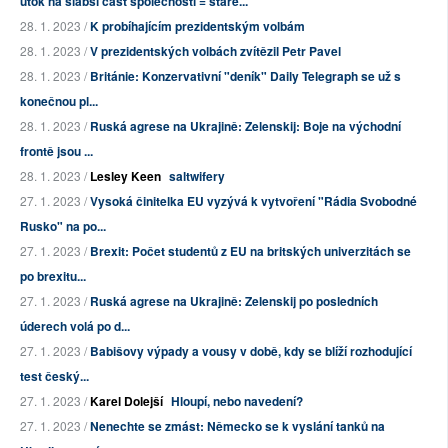
útok na slabší část společnosti = staré...
28. 1. 2023 /
K probíhajícím prezidentským volbám
28. 1. 2023 /
V prezidentských volbách zvítězil Petr Pavel
28. 1. 2023 /
Británie: Konzervativní "deník" Daily Telegraph se už s
konečnou pl...
28. 1. 2023 /
Ruská agrese na Ukrajině: Zelenskij: Boje na východní
frontě jsou ...
28. 1. 2023 /
Lesley Keen
saltwifery
27. 1. 2023 /
Vysoká činitelka EU vyzývá k vytvoření "Rádia Svobodné
Rusko" na po...
27. 1. 2023 /
Brexit: Počet studentů z EU na britských univerzitách se
po brexitu...
27. 1. 2023 /
Ruská agrese na Ukrajině: Zelenskij po posledních
úderech volá po d...
27. 1. 2023 /
Babišovy výpady a vousy v době, kdy se blíží rozhodující
test český...
27. 1. 2023 /
Karel Dolejší
Hloupí, nebo navedení?
27. 1. 2023 /
Nenechte se zmást: Německo se k vyslání tanků na