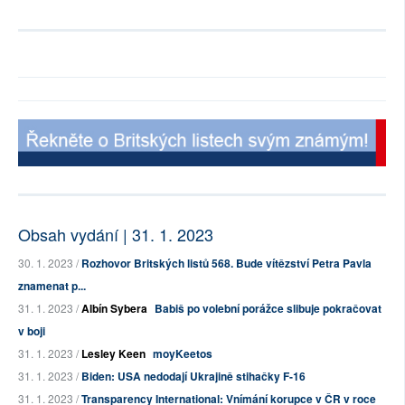
Obsah vydání | 31. 1. 2023
30. 1. 2023 /
Rozhovor Britských listů 568. Bude vítězství Petra Pavla
znamenat p...
31. 1. 2023 /
Albín Sybera
Babiš po volební porážce slibuje pokračovat
v boji
31. 1. 2023 /
Lesley Keen
moyKeetos
31. 1. 2023 /
Biden: USA nedodají Ukrajině stihačky F-16
31. 1. 2023 /
Transparency International: Vnímání korupce v ČR v roce