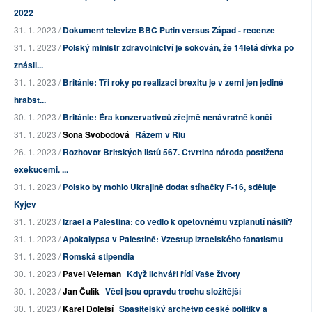
2022
31. 1. 2023 /
Dokument televize BBC Putin versus Západ - recenze
31. 1. 2023 /
Polský ministr zdravotnictví je šokován, že 14letá dívka po
znásil...
31. 1. 2023 /
Británie: Tři roky po realizaci brexitu je v zemi jen jediné
hrabst...
30. 1. 2023 /
Británie: Éra konzervativců zřejmě nenávratně končí
31. 1. 2023 /
Soňa Svobodová
Rázem v Riu
26. 1. 2023 /
Rozhovor Britských listů 567. Čtvrtina národa postižena
exekucemi. ...
31. 1. 2023 /
Polsko by mohlo Ukrajině dodat stíhačky F-16, sděluje
Kyjev
31. 1. 2023 /
Izrael a Palestina: co vedlo k opětovnému vzplanutí násilí?
31. 1. 2023 /
Apokalypsa v Palestině: Vzestup izraelského fanatismu
31. 1. 2023 /
Romská stipendia
30. 1. 2023 /
Pavel Veleman
Když lichváři řídí Vaše životy
30. 1. 2023 /
Jan Čulík
Věci jsou opravdu trochu složitější
30. 1. 2023 /
Karel Dolejší
Spasitelský archetyp české politiky a