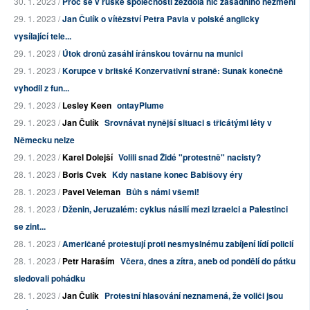
30. 1. 2023 /
Proč se v ruské společnosti zezdola nic zásadního nezmění
29. 1. 2023 /
Jan Čulík o vítězství Petra Pavla v polské anglicky
vysílající tele...
29. 1. 2023 /
Útok dronů zasáhl íránskou továrnu na munici
29. 1. 2023 /
Korupce v britské Konzervativní straně: Sunak konečně
vyhodil z fun...
29. 1. 2023 /
Lesley Keen
ontayPlume
29. 1. 2023 /
Jan Čulík
Srovnávat nynější situaci s třicátými léty v
Německu nelze
29. 1. 2023 /
Karel Dolejší
Volili snad Židé "protestně" nacisty?
28. 1. 2023 /
Boris Cvek
Kdy nastane konec Babišovy éry
28. 1. 2023 /
Pavel Veleman
Bůh s námi všemi!
28. 1. 2023 /
Dženin, Jeruzalém: cyklus násilí mezi Izraelci a Palestinci
se zint...
28. 1. 2023 /
Američané protestují proti nesmyslnému zabíjení lídí policií
28. 1. 2023 /
Petr Haraším
Včera, dnes a zítra, aneb od pondělí do pátku
sledovali pohádku
28. 1. 2023 /
Jan Čulík
Protestní hlasování neznamená, že voliči jsou