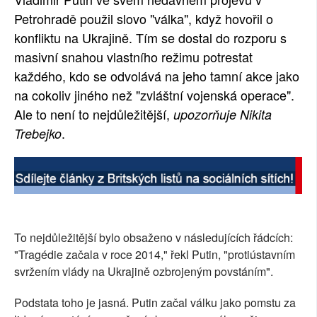
Petrohradě použil slovo "válka", když hovořil o
SOCIÁLNÍ SÍTĚ
konfliktu na Ukrajině. Tím se dostal do rozporu s
RUBRIKY
masivní snahou vlastního režimu potrestat
každého, kdo se odvolává na jeho tamní akce jako
PLNÁ VERZE STRÁNEK
na cokoliv jiného než "zvláštní vojenská operace".
Ale to není to nejdůležitější,
upozorňuje Nikita
.
Trebejko
To nejdůležitější bylo obsaženo v následujících řádcích:
"Tragédie začala v roce 2014," řekl Putin, "protiústavním
svržením vlády na Ukrajině ozbrojeným povstáním".
Podstata toho je jasná. Putin začal válku jako pomstu za