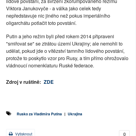
lidové povstání, za svržení zkorumpovaného režimu
Viktora Janukovyče - a válka jako celek tedy
nepředstavuje nic jiného než pokus imperiálního
oligarchátu potlačit toto povstání.
Putin a jeho režim byli před rokem 2014 připraveni
"smiřovat se" se ztrátou území Ukrajiny; ale nemohli to
udělat, pokud jde o vítězství tamního lidového povstání,
protože to poskytlo vzor pro Rusy, a tím přímo ohrožovalo
vládnoucí nomenklaturu Ruské federace.
Zdroj v ruštině:
ZDE
Rusko za Vladimíra Putina
|
Ukrajina
0
Vytisknout