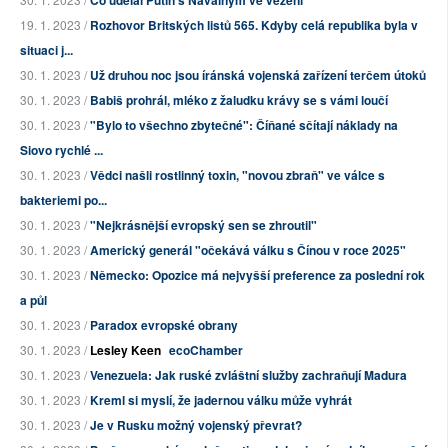
Co udělal Putin s Navalným ve vězení
19. 1. 2023 /
Rozhovor Britských listů 565. Kdyby celá republika byla v
situaci j...
30. 1. 2023 /
Už druhou noc jsou íránská vojenská zařízení terčem útoků
30. 1. 2023 /
Babiš prohrál, mléko z žaludku krávy se s vámi loučí
30. 1. 2023 /
"Bylo to všechno zbytečné": Číňané sčítají náklady na
Siovo rychlé ...
30. 1. 2023 /
Vědci našli rostlinný toxin, "novou zbraň" ve válce s
bakteriemi po...
30. 1. 2023 /
"Nejkrásnější evropský sen se zhroutil"
30. 1. 2023 /
Americký generál "očekává válku s Čínou v roce 2025"
30. 1. 2023 /
Německo: Opozice má nejvyšší preference za poslední rok
a půl
30. 1. 2023 /
Paradox evropské obrany
30. 1. 2023 /
Lesley Keen
ecoChamber
30. 1. 2023 /
Venezuela: Jak ruské zvláštní služby zachraňují Madura
30. 1. 2023 /
Kreml si myslí, že jadernou válku může vyhrát
30. 1. 2023 /
Je v Rusku možný vojenský převrat?