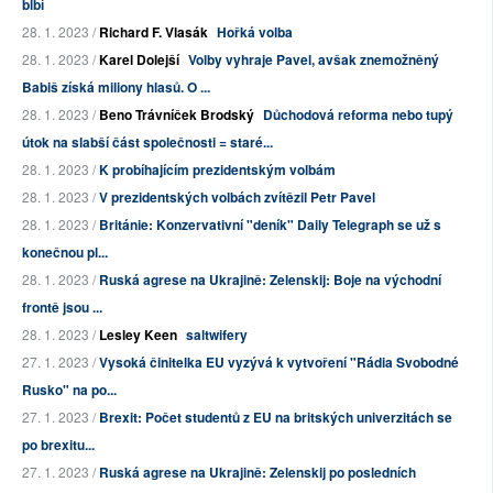
blbí
28. 1. 2023 /
Richard F. Vlasák
Hořká volba
28. 1. 2023 /
Karel Dolejší
Volby vyhraje Pavel, avšak znemožněný
Babiš získá miliony hlasů. O ...
28. 1. 2023 /
Beno Trávníček Brodský
Důchodová reforma nebo tupý
útok na slabší část společnosti = staré...
28. 1. 2023 /
K probíhajícím prezidentským volbám
28. 1. 2023 /
V prezidentských volbách zvítězil Petr Pavel
28. 1. 2023 /
Británie: Konzervativní "deník" Daily Telegraph se už s
konečnou pl...
28. 1. 2023 /
Ruská agrese na Ukrajině: Zelenskij: Boje na východní
frontě jsou ...
28. 1. 2023 /
Lesley Keen
saltwifery
27. 1. 2023 /
Vysoká činitelka EU vyzývá k vytvoření "Rádia Svobodné
Rusko" na po...
27. 1. 2023 /
Brexit: Počet studentů z EU na britských univerzitách se
po brexitu...
27. 1. 2023 /
Ruská agrese na Ukrajině: Zelenskij po posledních