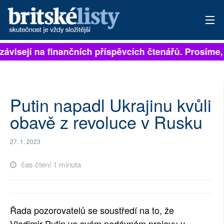
závisejí na finančních příspěvcích čtenářů. Prosíme, 
PŘIHLÁSIT
AKTUÁLNÍ VYDÁNÍ
ARCHIV
Putin napadl Ukrajinu kvůli
obavě z revoluce v Rusku
ROZHOVORY
27. 1. 2023
TÉMATA
čas čtení 1 minuta
NEJČTENĚJŠÍ ZA 7 DNÍ
AUTOŘI
Řada pozorovatelů se soustředí na to, že
PŘÍSPĚVKY NA PROVOZ
Vladimir Putin ve svém nedávném projevu v