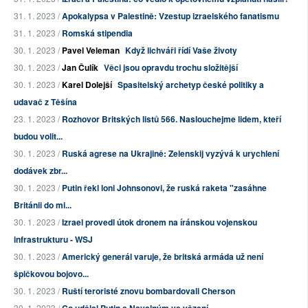
31. 1. 2023 /
Apokalypsa v Palestině: Vzestup izraelského fanatismu
31. 1. 2023 /
Romská stipendia
30. 1. 2023 /
Pavel Veleman
Když lichváři řídí Vaše životy
30. 1. 2023 /
Jan Čulík
Věci jsou opravdu trochu složitější
30. 1. 2023 /
Karel Dolejší
Spasitelský archetyp české politiky a
udavač z Těšína
23. 1. 2023 /
Rozhovor Britských listů 566. Naslouchejme lidem, kteří
budou volit...
30. 1. 2023 /
Ruská agrese na Ukrajině: Zelenskij vyzývá k urychlení
dodávek zbr...
30. 1. 2023 /
Putin řekl loni Johnsonovi, že ruská raketa "zasáhne
Británii do mi...
30. 1. 2023 /
Izrael provedl útok dronem na íránskou vojenskou
infrastrukturu - WSJ
30. 1. 2023 /
Americký generál varuje, že britská armáda už není
špičkovou bojovo...
30. 1. 2023 /
Ruští teroristé znovu bombardovali Cherson
30. 1. 2023 /