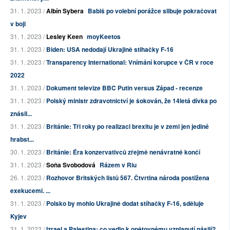
31. 1. 2023 /
Albín Sybera
Babiš po volební porážce slibuje pokračovat
v boji
31. 1. 2023 /
Lesley Keen
moyKeetos
31. 1. 2023 /
Biden: USA nedodají Ukrajině stihačky F-16
31. 1. 2023 /
Transparency International: Vnímání korupce v ČR v roce
2022
31. 1. 2023 /
Dokument televize BBC Putin versus Západ - recenze
31. 1. 2023 /
Polský ministr zdravotnictví je šokován, že 14letá dívka po
znásil...
31. 1. 2023 /
Británie: Tři roky po realizaci brexitu je v zemi jen jediné
hrabst...
30. 1. 2023 /
Británie: Éra konzervativců zřejmě nenávratně končí
31. 1. 2023 /
Soňa Svobodová
Rázem v Riu
26. 1. 2023 /
Rozhovor Britských listů 567. Čtvrtina národa postižena
exekucemi. ...
31. 1. 2023 /
Polsko by mohlo Ukrajině dodat stíhačky F-16, sděluje
Kyjev
31. 1. 2023 /
Izrael a Palestina: co vedlo k opětovnému vzplanutí násilí?