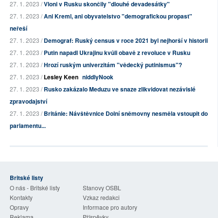
27. 1. 2023 /
Vloni v Rusku skončily "dlouhé devadesátky"
27. 1. 2023 /
Ani Kreml, ani obyvatelstvo "demografickou propast"
neřeší
27. 1. 2023 /
Demograf: Ruský census v roce 2021 byl nejhorší v historii
27. 1. 2023 /
Putin napadl Ukrajinu kvůli obavě z revoluce v Rusku
27. 1. 2023 /
Hrozí ruským univerzitám "vědecký putinismus"?
27. 1. 2023 /
Lesley Keen
niddlyNook
27. 1. 2023 /
Rusko zakázalo Meduzu ve snaze zlikvidovat nezávislé
zpravodajství
27. 1. 2023 /
Británie: Návštěvnice Dolní sněmovny nesměla vstoupit do
parlamentu...
Britské listy
O nás - Britské listy
Stanovy OSBL
Kontakty
Vzkaz redakci
Opravy
Informace pro autory
Reklama
Příspěvky