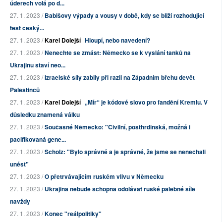
úderech volá po d...
27. 1. 2023 /
Babišovy výpady a vousy v době, kdy se blíží rozhodující
test český...
27. 1. 2023 /
Karel Dolejší
Hloupí, nebo navedení?
27. 1. 2023 /
Nenechte se zmást: Německo se k vyslání tanků na
Ukrajinu staví neo...
27. 1. 2023 /
Izraelské síly zabily při razii na Západním břehu devět
Palestinců
27. 1. 2023 /
Karel Dolejší
„Mír“ je kódové slovo pro fandění Kremlu. V
důsledku znamená válku
27. 1. 2023 /
Současné Německo: "Civilní, posthrdinská, možná i
pacifikovaná gene...
27. 1. 2023 /
Scholz: "Bylo správné a je správné, že jsme se nenechali
unést"
27. 1. 2023 /
O přetrvávajícím ruském vlivu v Německu
27. 1. 2023 /
Ukrajina nebude schopna odolávat ruské palebné síle
navždy
27. 1. 2023 /
Konec "reálpolitiky"