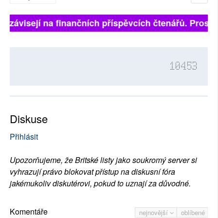
ně závisejí na finančních příspěvcích čtenářů. Prosíme
10453
Diskuse
Přihlásit
Upozorňujeme, že Britské listy jako soukromý server si
vyhrazují právo blokovat přístup na diskusní fóra
jakémukoliv diskutérovi, pokud to uznají za důvodné.
Komentáře
nejnovější
oblíbené