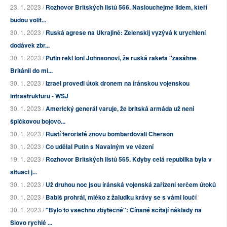
23. 1. 2023 /
Rozhovor Britských listů 566. Naslouchejme lidem, kteří
budou volit...
30. 1. 2023 /
Ruská agrese na Ukrajině: Zelenskij vyzývá k urychlení
dodávek zbr...
30. 1. 2023 /
Putin řekl loni Johnsonovi, že ruská raketa "zasáhne
Británii do mi...
30. 1. 2023 /
Izrael provedl útok dronem na íránskou vojenskou
infrastrukturu - WSJ
30. 1. 2023 /
Americký generál varuje, že britská armáda už není
špičkovou bojovo...
30. 1. 2023 /
Ruští teroristé znovu bombardovali Cherson
30. 1. 2023 /
Co udělal Putin s Navalným ve vězení
19. 1. 2023 /
Rozhovor Britských listů 565. Kdyby celá republika byla v
situaci j...
30. 1. 2023 /
Už druhou noc jsou íránská vojenská zařízení terčem útoků
30. 1. 2023 /
Babiš prohrál, mléko z žaludku krávy se s vámi loučí
30. 1. 2023 /
"Bylo to všechno zbytečné": Číňané sčítají náklady na
Siovo rychlé ...