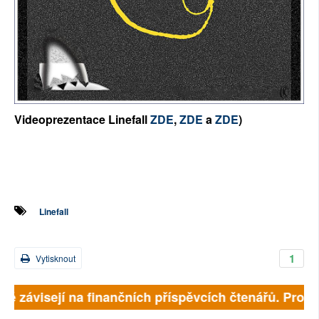
Videoprezentace Linefall
ZDE
,
ZDE
a
ZDE
)
Linefall
1
Vytisknout
lně závisejí na finančních příspěvcích čtenářů. Prosím