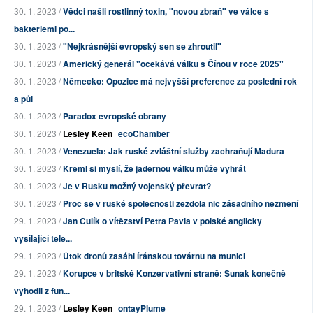
30. 1. 2023 /
Vědci našli rostlinný toxin, "novou zbraň" ve válce s
bakteriemi po...
30. 1. 2023 /
"Nejkrásnější evropský sen se zhroutil"
30. 1. 2023 /
Americký generál "očekává válku s Čínou v roce 2025"
30. 1. 2023 /
Německo: Opozice má nejvyšší preference za poslední rok
a půl
30. 1. 2023 /
Paradox evropské obrany
30. 1. 2023 /
Lesley Keen
ecoChamber
30. 1. 2023 /
Venezuela: Jak ruské zvláštní služby zachraňují Madura
30. 1. 2023 /
Kreml si myslí, že jadernou válku může vyhrát
30. 1. 2023 /
Je v Rusku možný vojenský převrat?
30. 1. 2023 /
Proč se v ruské společnosti zezdola nic zásadního nezmění
29. 1. 2023 /
Jan Čulík o vítězství Petra Pavla v polské anglicky
vysílající tele...
29. 1. 2023 /
Útok dronů zasáhl íránskou továrnu na munici
29. 1. 2023 /
Korupce v britské Konzervativní straně: Sunak konečně
vyhodil z fun...
29. 1. 2023 /
Lesley Keen
ontayPlume