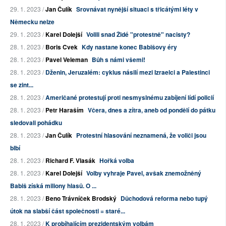
29. 1. 2023 /
Jan Čulík
Srovnávat nynější situaci s třicátými léty v
Německu nelze
29. 1. 2023 /
Karel Dolejší
Volili snad Židé "protestně" nacisty?
28. 1. 2023 /
Boris Cvek
Kdy nastane konec Babišovy éry
28. 1. 2023 /
Pavel Veleman
Bůh s námi všemi!
28. 1. 2023 /
Dženin, Jeruzalém: cyklus násilí mezi Izraelci a Palestinci
se zint...
28. 1. 2023 /
Američané protestují proti nesmyslnému zabíjení lídí policií
28. 1. 2023 /
Petr Haraším
Včera, dnes a zítra, aneb od pondělí do pátku
sledovali pohádku
28. 1. 2023 /
Jan Čulík
Protestní hlasování neznamená, že voliči jsou
blbí
28. 1. 2023 /
Richard F. Vlasák
Hořká volba
28. 1. 2023 /
Karel Dolejší
Volby vyhraje Pavel, avšak znemožněný
Babiš získá miliony hlasů. O ...
28. 1. 2023 /
Beno Trávníček Brodský
Důchodová reforma nebo tupý
útok na slabší část společnosti = staré...
28. 1. 2023 /
K probíhajícím prezidentským volbám