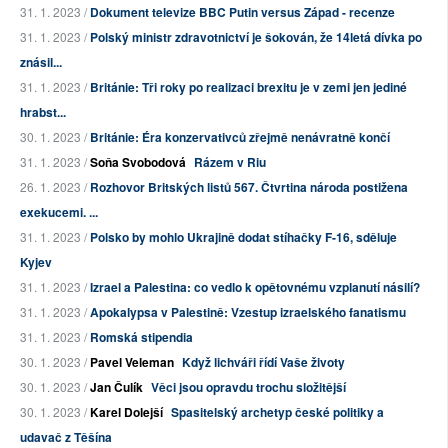
31. 1. 2023 /
Dokument televize BBC Putin versus Západ - recenze
31. 1. 2023 /
Polský ministr zdravotnictví je šokován, že 14letá dívka po
znásil...
31. 1. 2023 /
Británie: Tři roky po realizaci brexitu je v zemi jen jediné
hrabst...
30. 1. 2023 /
Británie: Éra konzervativců zřejmě nenávratně končí
31. 1. 2023 /
Soňa Svobodová
Rázem v Riu
26. 1. 2023 /
Rozhovor Britských listů 567. Čtvrtina národa postižena
exekucemi. ...
31. 1. 2023 /
Polsko by mohlo Ukrajině dodat stíhačky F-16, sděluje
Kyjev
31. 1. 2023 /
Izrael a Palestina: co vedlo k opětovnému vzplanutí násilí?
31. 1. 2023 /
Apokalypsa v Palestině: Vzestup izraelského fanatismu
31. 1. 2023 /
Romská stipendia
30. 1. 2023 /
Pavel Veleman
Když lichváři řídí Vaše životy
30. 1. 2023 /
Jan Čulík
Věci jsou opravdu trochu složitější
30. 1. 2023 /
Karel Dolejší
Spasitelský archetyp české politiky a
udavač z Těšína