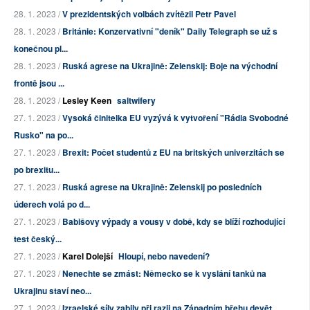
28. 1. 2023 /
V prezidentských volbách zvítězil Petr Pavel
28. 1. 2023 /
Británie: Konzervativní "deník" Daily Telegraph se už s
konečnou pl...
28. 1. 2023 /
Ruská agrese na Ukrajině: Zelenskij: Boje na východní
frontě jsou ...
28. 1. 2023 /
Lesley Keen
saltwifery
27. 1. 2023 /
Vysoká činitelka EU vyzývá k vytvoření "Rádia Svobodné
Rusko" na po...
27. 1. 2023 /
Brexit: Počet studentů z EU na britských univerzitách se
po brexitu...
27. 1. 2023 /
Ruská agrese na Ukrajině: Zelenskij po posledních
úderech volá po d...
27. 1. 2023 /
Babišovy výpady a vousy v době, kdy se blíží rozhodující
test český...
27. 1. 2023 /
Karel Dolejší
Hloupí, nebo navedení?
27. 1. 2023 /
Nenechte se zmást: Německo se k vyslání tanků na
Ukrajinu staví neo...
27. 1. 2023 /
Izraelské síly zabily při razii na Západním břehu devět