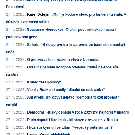
Palestinců
27. 1. 2023 /
Karel Dolejší
„Mír“ je kódové slovo pro fandění Kremlu. V
důsledku znamená válku
27. 1. 2023 /
Současné Německo: "Civilní, posthrdinská, možná i
pacifikovaná gene...
27. 1. 2023 /
Scholz: "Bylo správné a je správné, že jsme se nenechali
unést"
27. 1. 2023 /
O přetrvávajícím ruském vlivu v Německu
27. 1. 2023 /
Ukrajina nebude schopna odolávat ruské palebné síle
navždy
27. 1. 2023 /
Konec "reálpolitiky"
27. 1. 2023 /
Vloni v Rusku skončily "dlouhé devadesátky"
27. 1. 2023 /
Ani Kreml, ani obyvatelstvo "demografickou propast"
neřeší
27. 1. 2023 /
Demograf: Ruský census v roce 2021 byl nejhorší v historii
27. 1. 2023 /
Putin napadl Ukrajinu kvůli obavě z revoluce v Rusku
27. 1. 2023 /
Hrozí ruským univerzitám "vědecký putinismus"?
27. 1. 2023 /
Lesley Keen
niddlyNook