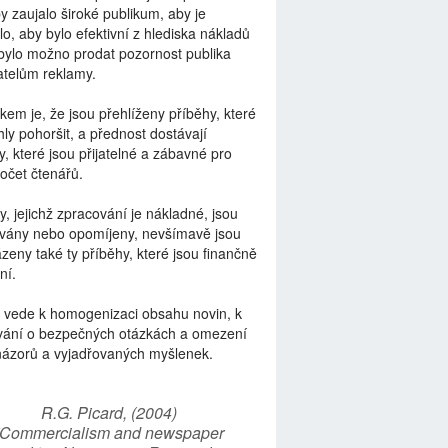
by zaujalo široké publikum, aby je
lo, aby bylo efektivní z hlediska nákladů
bylo možno prodat pozornost publika
telům reklamy.
kem je, že jsou přehlíženy příběhy, které
ly pohoršit, a přednost dostávají
y, které jsou přijatelné a zábavné pro
počet čtenářů.
y, jejichž zpracování je nákladné, jsou
vány nebo opomíjeny, nevšímavě jsou
zeny také ty příběhy, které jsou finančně
ní.
 vede k homogenizaci obsahu novin, k
vání o bezpečných otázkách a omezení
názorů a vyjadřovaných myšlenek.
R.G. Picard, (2004)
“Commercialism and newspaper