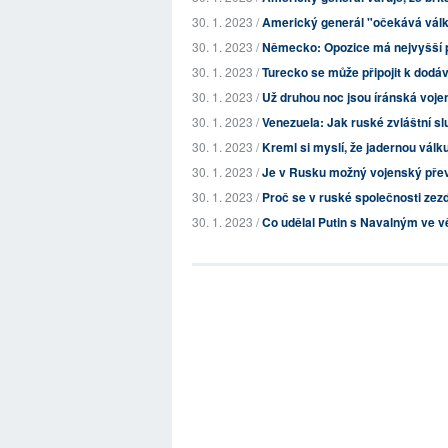
30. 1. 2023 /
Americký generál "očekává válk
30. 1. 2023 /
Německo: Opozice má nejvyšší pr
30. 1. 2023 /
Turecko se může připojit k dodá
30. 1. 2023 /
Už druhou noc jsou íránská voje
30. 1. 2023 /
Venezuela: Jak ruské zvláštní s
30. 1. 2023 /
Kreml si myslí, že jadernou vál
30. 1. 2023 /
Je v Rusku možný vojenský pře
30. 1. 2023 /
Proč se v ruské společnosti zez
30. 1. 2023 /
Co udělal Putin s Navalným ve v