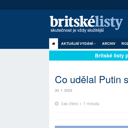
AKTUÁLNÍ VYDÁNÍ
ARCHIV
RO
Britské listy pl
Co udělal Putin 
30. 1. 2023
čas čtení < 1 minuta