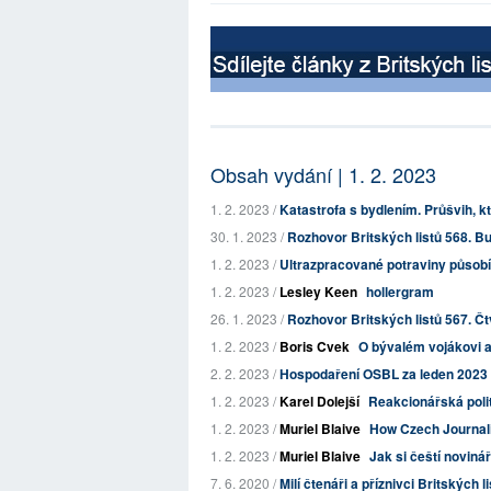
Obsah vydání | 1. 2. 2023
1. 2. 2023 /
Katastrofa s bydlením. Průšvih, k
30. 1. 2023 /
Rozhovor Britských listů 568. Bu
1. 2. 2023 /
Ultrazpracované potraviny působí
1. 2. 2023 /
Lesley Keen
hollergram
26. 1. 2023 /
Rozhovor Britských listů 567. Čt
1. 2. 2023 /
Boris Cvek
O bývalém vojákovi a
2. 2. 2023 /
Hospodaření OSBL za leden 2023
1. 2. 2023 /
Karel Dolejší
Reakcionářská polit
1. 2. 2023 /
Muriel Blaive
How Czech Journalis
1. 2. 2023 /
Muriel Blaive
Jak si čeští noviná
7. 6. 2020 /
Milí čtenáři a příznivci Britských l