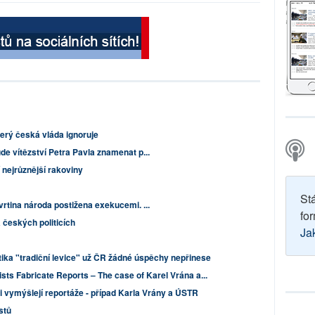
terý česká vláda ignoruje
de vítězství Petra Pavla znamenat p...
 nejrůznější rakoviny
St
vrtina národa postižena exekucemi. ...
for
 českých politicích
Ja
ika "tradiční levice" už ČR žádné úspěchy nepřinese
ts Fabricate Reports – The case of Karel Vrána a...
ři vymýšlejí reportáže - případ Karla Vrány a ÚSTR
istů