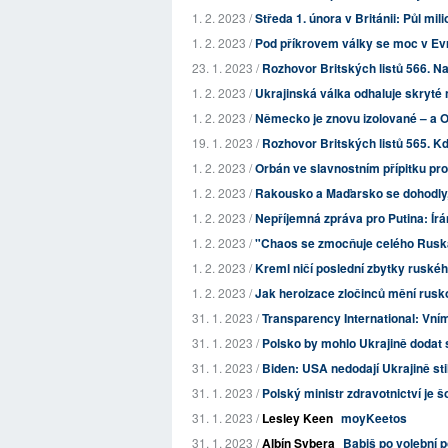
1. 2. 2023 /
Středa 1. února v Británii: Půl mili
1. 2. 2023 /
Pod příkrovem války se moc v Ev
23. 1. 2023 /
Rozhovor Britských listů 566. Nas
1. 2. 2023 /
Ukrajinská válka odhaluje skryté 
1. 2. 2023 /
Německo je znovu izolované – a Ol
19. 1. 2023 /
Rozhovor Britských listů 565. Kdy
1. 2. 2023 /
Orbán ve slavnostním přípitku proh
1. 2. 2023 /
Rakousko a Maďarsko se dohodly,
1. 2. 2023 /
Nepříjemná zpráva pro Putina: Ír
1. 2. 2023 /
"Chaos se zmocňuje celého Rusk
1. 2. 2023 /
Kreml ničí poslední zbytky ruské
1. 2. 2023 /
Jak heroizace zločinců mění rusk
31. 1. 2023 /
Transparency International: Vní
31. 1. 2023 /
Polsko by mohlo Ukrajině dodat s
31. 1. 2023 /
Biden: USA nedodají Ukrajině st
31. 1. 2023 /
Polský ministr zdravotnictví je šo
31. 1. 2023 /
Lesley Keen
moyKeetos
31. 1. 2023 /
Albín Sybera
Babiš po volební p