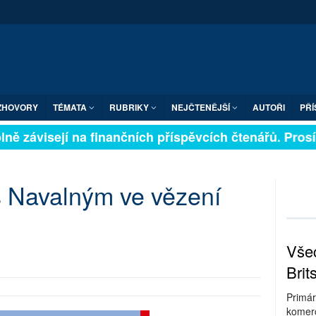
ZHOVORY
TÉMATA
RUBRIKY
NEJČTENĚJŠÍ
AUTOŘI
PŘÍ
ně závisejí na finančních příspěvcích čtenářů. Prosíme
s Navalným ve vězení
Všec
Brit
Primár
komerc