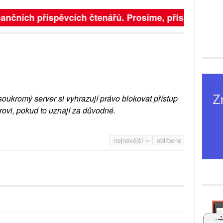
inančních příspěvcích čtenářů. Prosíme, přispějte. ➥
soukromý server si vyhrazují právo blokovat přístup
rovi, pokud to uznají za důvodné.
nejnovější
oblíbené