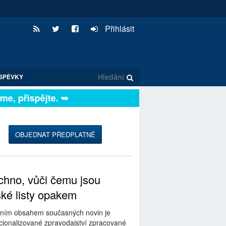
Přihlásit
SPĚVKY
, přispějte. ➥
OBJEDNAT PŘEDPLATNÉ
hno, vůči čemu jsou
ské listy opakem
ním obsahem současných novin je
ionalizované zpravodajství zpracované