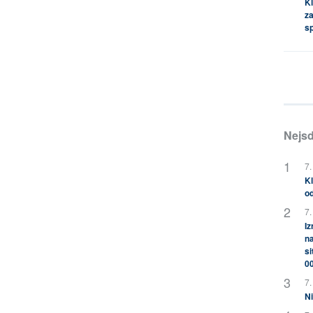
Kl
za
s
Nejsd
7.
Kl
od
7.
Iz
na
si
0
7.
Ni