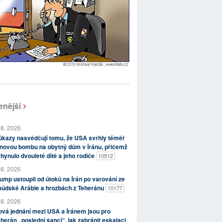
enější
 8. 2026
kazy nasvědčují tomu, že USA svrhly téměř
novou bombu na obytný dům v Íránu, přičemž
hynulo dvouleté dítě a jeho rodiče
10512
 8. 2026
ump ustoupil od útoků na Írán po varování ze
aúdské Arábie a hrozbách z Teheránu
10177
 8. 2026
vá jednání mezi USA a Íránem jsou pro
herán „poslední šancí“, jak zabránit eskalaci