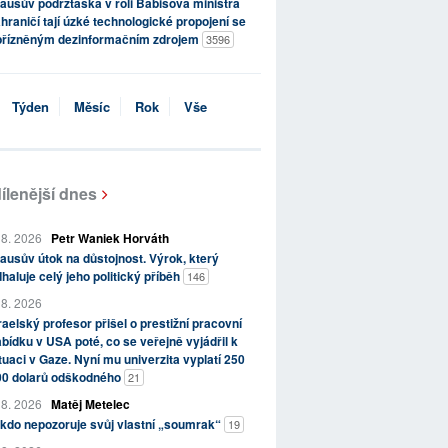
ausův podržtaška v roli Babišova ministra
hraničí tají úzké technologické propojení se
přízněným dezinformačním zdrojem
3596
Týden
Měsíc
Rok
Vše
ílenější dnes
 8. 2026
Petr Waniek Horváth
ausův útok na důstojnost. Výrok, který
haluje celý jeho politický příběh
146
 8. 2026
raelský profesor přišel o prestižní pracovní
bídku v USA poté, co se veřejně vyjádřil k
tuaci v Gaze. Nyní mu univerzita vyplatí 250
00 dolarů odškodného
21
 8. 2026
Matěj Metelec
kdo nepozoruje svůj vlastní „soumrak“
19