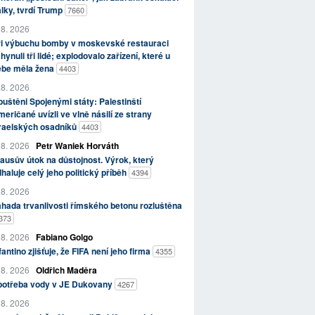
lky, tvrdí Trump
7660
 8. 2026
ři výbuchu bomby v moskevské restauraci
hynuli tři lidé; explodovalo zařízení, které u
ebe měla žena
4403
 8. 2026
uštěni Spojenými státy: Palestinští
eričané uvízli ve vlně násilí ze strany
zraelských osadníků
4403
 8. 2026
Petr Waniek Horváth
ausův útok na důstojnost. Výrok, který
haluje celý jeho politický příběh
4394
 8. 2026
hada trvanlivosti římského betonu rozluštěna
373
 8. 2026
Fabiano Golgo
fantino zjišťuje, že FIFA není jeho firma
4355
 8. 2026
Oldřich Maděra
potřeba vody v JE Dukovany
4267
 8. 2026