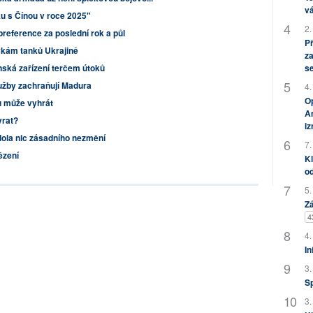
vá
u s Čínou v roce 2025"
2.
eference za poslední rok a půl
P
vkám tanků Ukrajině
za
s
nská zařízení terčem útoků
lužby zachraňují Madura
4.
Op
ku může vyhrát
Am
vrat?
i
dola nic zásadního nezmění
7.
ězení
Kl
od
5.
Zá
4
4.
In
3.
S
3.