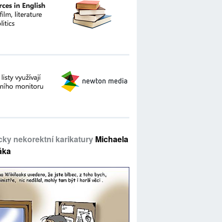
icky nekorektní karikatury
Michaela
áka