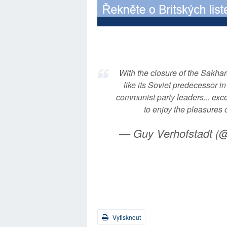
With the closure of the Sakha
like its Soviet predecessor in
communist party leaders... exc
to enjoy the pleasures 
— Guy Verhofstadt (@
Vytisknout