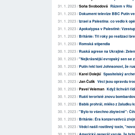
31. 1. 2023 /
Soňa Svobodová
Rázem v Riu
31. 1. 2023 /
Dokument televize BBC Putin ve
31. 1. 2023 /
Izrael a Palestina: co vedlo k op
31. 1. 2023 /
Apokalypsa v Palestině: Vzestup
31. 1. 2023 /
Británie: Tři roky po realizaci bre
31. 1. 2023 /
Romská stipendia
30. 1. 2023 /
Ruská agrese na Ukrajině: Zelens
30. 1. 2023 /
"Nejkrásnější evropský sen se z
30. 1. 2023 /
Putin řekl loni Johnsonovi, že ru
30. 1. 2023 /
Karel Dolejší
Spasitelský archet
30. 1. 2023 /
Jan Čulík
Věci jsou opravdu troc
30. 1. 2023 /
Pavel Veleman
Když lichváři říd
30. 1. 2023 /
Ruští teroristé znovu bombardov
30. 1. 2023 /
Babiš prohrál, mléko z žaludku k
30. 1. 2023 /
"Bylo to všechno zbytečné": Číňan
30. 1. 2023 /
Británie: Éra konzervativců zře
30. 1. 2023 /
Vědci našli rostlinný toxin, "nov
30. 1. 2023 /
Americký generál varuje, že brit