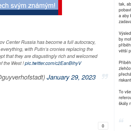
tak, a
pobavi
a aby 
zadava
Výsled
by moh
rov Center Russia has become a full autocracy,
příběh
 everything, with Putin’s cronies replacing the
větší 
ept that they are disgustingly rich and welcomed
Příběh
of the West !
pic.twitter.com/c2EanBihyV
zlehčo
přechá
guyverhofstadt)
January 29, 2023
riskant
To vše
refero
škály 
0