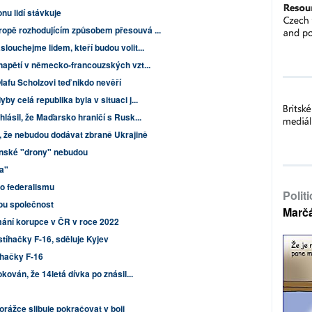
onu lidí stávkuje
ropě rozhodujícím způsobem přesouvá ...
louchejme lidem, kteří budou volit...
napětí v německo-francouzských vzt...
afu Scholzovi teď nikdo nevěří
by celá republika byla v situaci j...
lásil, že Maďarsko hraničí s Rusk...
 že nebudou dodávat zbraně Ukrajině
ánské "drony" nebudou
a"
ho federalismu
Polit
ou společnost
Marč
mání korupce v ČR v roce 2022
tíhačky F-16, sděluje Kyjev
ihačky F-16
kován, že 14letá dívka po znásil...
orážce slibuje pokračovat v boji