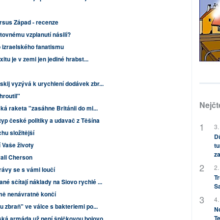
rsus Západ - recenze
ětovnému vzplanutí násilí?
 izraelského fanatismu
xitu je v zemi jen jediné hrabst...
kij vyzývá k urychlení dodávek zbr...
hroutil"
Nejčt
ská raketa "zasáhne Británii do mi...
yp české politiky a udavač z Těšína
3.
hu složitější
Dů
í Vaše životy
tu
za
ali Cherson
2.
rávy se s vámi loučí
Tr
é sčítají náklady na Siovo rychlé ...
S
jmě nenávratně končí
4.
ou zbraň" ve válce s bakteriemi po...
No
Te
ská armáda už není špičkovou bojovo...