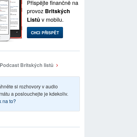
Přispějte finančně na
provoz
Britských
v mobilu.
Listů
CHCI PŘISPĚT
Podcast Britských listů
áhněte si rozhovory v audio
mátu a poslouchejte je kdekoliv.
k na to?