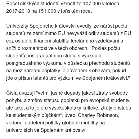
Počet čínských studentů vzrostl ze 107 000 v letech
2017-2018 na 151 000 v loňském roce.
Univerzity Spojeného království uvedly, že nárůst počtu
studentů ze zemí mimo EU nevyvážil odliv studentů z EU,
což oslabilo finanční stabilitu terciárního vzdělávání a
snížilo rozmanitost ve všech oborech. "Pokles počtu
studentů postgraduálního studia s výukou a
postgraduálního výzkumu v důsledku přechodu studentů
na mezinárodní poplatky je důvodem k obavám, pokud
jde o přísun talentů pro výzkum ve Spojeném království."
Čísla ukazují "velmi jasně dopady jakési ztráty svobody
pohybu a změny statusu poplatků pro evropské studenty,
ale také, a to je pro vysokoškoláky kritické, ztráty přístupu
ke studentským půjčkám", uvedl Charley Robinson,
vedoucí oddělení politiky globální mobility na
univerzitách ve Spojeném království.