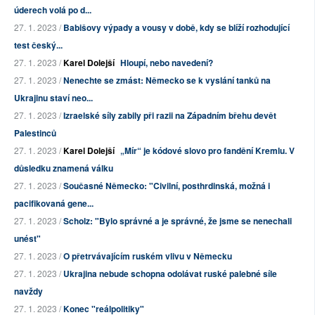
úderech volá po d...
27. 1. 2023 /
Babišovy výpady a vousy v době, kdy se blíží rozhodující
test český...
27. 1. 2023 /
Karel Dolejší
Hloupí, nebo navedení?
27. 1. 2023 /
Nenechte se zmást: Německo se k vyslání tanků na
Ukrajinu staví neo...
27. 1. 2023 /
Izraelské síly zabily při razii na Západním břehu devět
Palestinců
27. 1. 2023 /
Karel Dolejší
„Mír“ je kódové slovo pro fandění Kremlu. V
důsledku znamená válku
27. 1. 2023 /
Současné Německo: "Civilní, posthrdinská, možná i
pacifikovaná gene...
27. 1. 2023 /
Scholz: "Bylo správné a je správné, že jsme se nenechali
unést"
27. 1. 2023 /
O přetrvávajícím ruském vlivu v Německu
27. 1. 2023 /
Ukrajina nebude schopna odolávat ruské palebné síle
navždy
27. 1. 2023 /
Konec "reálpolitiky"