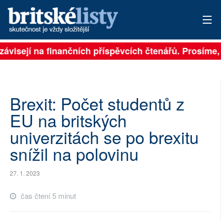
závisejí na finančních příspěvcích čtenářů. Prosíme, p
PŘIHLÁSIT
AKTUÁLNÍ VYDÁNÍ
ARCHIV
Brexit: Počet studentů z
EU na britských
ROZHOVORY
univerzitách se po brexitu
TÉMATA
snížil na polovinu
NEJČTENĚJŠÍ ZA 7 DNÍ
27. 1. 2023
AUTOŘI
čas čtení 5 minut
PŘÍSPĚVKY NA PROVOZ