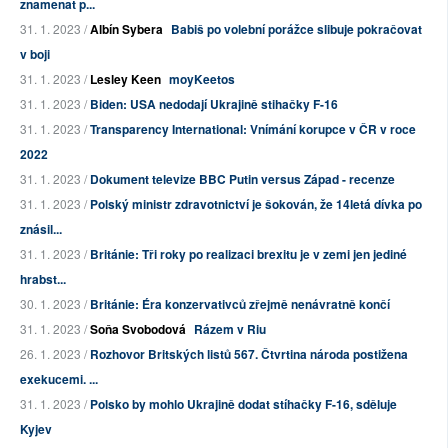
znamenat p...
31. 1. 2023 /
Albín Sybera
Babiš po volební porážce slibuje pokračovat
v boji
31. 1. 2023 /
Lesley Keen
moyKeetos
31. 1. 2023 /
Biden: USA nedodají Ukrajině stihačky F-16
31. 1. 2023 /
Transparency International: Vnímání korupce v ČR v roce
2022
31. 1. 2023 /
Dokument televize BBC Putin versus Západ - recenze
31. 1. 2023 /
Polský ministr zdravotnictví je šokován, že 14letá dívka po
znásil...
31. 1. 2023 /
Británie: Tři roky po realizaci brexitu je v zemi jen jediné
hrabst...
30. 1. 2023 /
Británie: Éra konzervativců zřejmě nenávratně končí
31. 1. 2023 /
Soňa Svobodová
Rázem v Riu
26. 1. 2023 /
Rozhovor Britských listů 567. Čtvrtina národa postižena
exekucemi. ...
31. 1. 2023 /
Polsko by mohlo Ukrajině dodat stíhačky F-16, sděluje
Kyjev