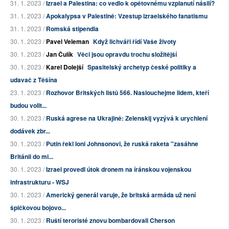
31. 1. 2023 /
Izrael a Palestina: co vedlo k opětovnému vzplanutí násilí?
31. 1. 2023 /
Apokalypsa v Palestině: Vzestup izraelského fanatismu
31. 1. 2023 /
Romská stipendia
30. 1. 2023 /
Pavel Veleman
Když lichváři řídí Vaše životy
30. 1. 2023 /
Jan Čulík
Věci jsou opravdu trochu složitější
30. 1. 2023 /
Karel Dolejší
Spasitelský archetyp české politiky a
udavač z Těšína
23. 1. 2023 /
Rozhovor Britských listů 566. Naslouchejme lidem, kteří
budou volit...
30. 1. 2023 /
Ruská agrese na Ukrajině: Zelenskij vyzývá k urychlení
dodávek zbr...
30. 1. 2023 /
Putin řekl loni Johnsonovi, že ruská raketa "zasáhne
Británii do mi...
30. 1. 2023 /
Izrael provedl útok dronem na íránskou vojenskou
infrastrukturu - WSJ
30. 1. 2023 /
Americký generál varuje, že britská armáda už není
špičkovou bojovo...
30. 1. 2023 /
Ruští teroristé znovu bombardovali Cherson