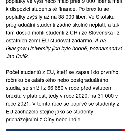
poplatky ve výši něco málo přes 9 000 liber a měli
k dispozici studentské finance. Po brexitu se
poplatky zvýšily až na 38 000 liber. Ve Skotsku
pregraduální studenti žádné školné neplatí, a tak
tam dosud mohli studenti z ČR i ze Slovenska i z
ostatních zemí EU studovat zadarmo.
A na
Glasgow University jich bylo hodně, poznamenává
Jan Čulík.
Počet studentů z EU, kteří se zapsali do prvního
ročníku bakalářského nebo postgraduálního
studia, se snížil z 66 680 v roce před vstupem
brexitu v platnost, tedy v roce 2020, na 31 000 v
roce 2021. V tomto roce se poprvé se studenty z
EU zacházelo stejně jako se studenty
přicházejícími z Číny nebo Indie.