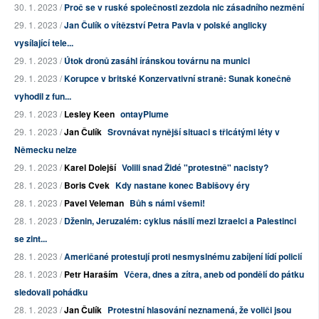
30. 1. 2023 /
Proč se v ruské společnosti zezdola nic zásadního nezmění
29. 1. 2023 /
Jan Čulík o vítězství Petra Pavla v polské anglicky
vysílající tele...
29. 1. 2023 /
Útok dronů zasáhl íránskou továrnu na munici
29. 1. 2023 /
Korupce v britské Konzervativní straně: Sunak konečně
vyhodil z fun...
29. 1. 2023 /
Lesley Keen
ontayPlume
29. 1. 2023 /
Jan Čulík
Srovnávat nynější situaci s třicátými léty v
Německu nelze
29. 1. 2023 /
Karel Dolejší
Volili snad Židé "protestně" nacisty?
28. 1. 2023 /
Boris Cvek
Kdy nastane konec Babišovy éry
28. 1. 2023 /
Pavel Veleman
Bůh s námi všemi!
28. 1. 2023 /
Dženin, Jeruzalém: cyklus násilí mezi Izraelci a Palestinci
se zint...
28. 1. 2023 /
Američané protestují proti nesmyslnému zabíjení lídí policií
28. 1. 2023 /
Petr Haraším
Včera, dnes a zítra, aneb od pondělí do pátku
sledovali pohádku
28. 1. 2023 /
Jan Čulík
Protestní hlasování neznamená, že voliči jsou