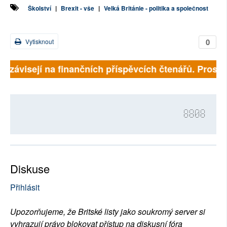
Školství
|
Brexit - vše
|
Velká Británie - politika a společnost
0
Vytisknout
ě závisejí na finančních příspěvcích čtenářů. Prosíme
8808
Diskuse
Přihlásit
Upozorňujeme, že Britské listy jako soukromý server si
vyhrazují právo blokovat přístup na diskusní fóra