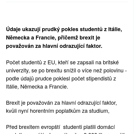
SOCIÁLNÍ SÍTĚ
RUBRIKY
Údaje ukazují prudký pokles studentů z Itálie,
PLNÁ VERZE STRÁNEK
Německa a Francie, přičemž brexit je
považován za hlavní odrazující faktor.
Počet studentů z EU, kteří se zapsali na britské
univerzity, se po brexitu snížil o více než polovinu -
podle údajů prudce poklesl počet stipendistů z
Itálie, Německa a Francie.
Brexit je považován za hlavní odrazující faktor,
kvůli nyní horentním poplatkům za studium,
Před brexitem evropští studenti platili domácí