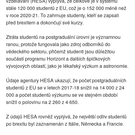
vzdělávání (HESA) vyplývá, že celkově je v systému
stále 120 000 studentů z EU, což je o 152 000 méně než
v roce 2020-21. To zahrnuje studenty, kteří se zapsali
před brexitem a dokončují své kurzy.
Ztráta studentů na postgraduální úrovni je významnou
ranou, protože fungovala jako zdroj odborníků do
vědeckého sektoru, přičemž studenti jsou důležitou
součástí programu Horizont a dalších špičkových
vývojových oblastí, jako je lékařský výzkum a astronomie.
Údaje agentury HESA ukazují, že počet postgraduálních
studentů z EU se v letech 2017-18 snížil na 14 000 z 24
000 a počet studentů výzkumu se ve stejném období
snížil o polovinu na 2 260 z 4 650.
Z údajů HESA rovněž vyplývá, že největší odliv studentů
po brexitu byl zaznamenán z Itálie, Německa a Francie.