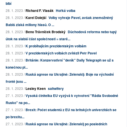
blbí
28. 1. 2023 /
Richard F. Vlasák
Hořká volba
28. 1. 2023 /
Karel Dolejší
Volby vyhraje Pavel, avšak znemožněný
Babiš získá miliony hlasů. O ...
28. 1. 2023 /
Beno Trávníček Brodský
Důchodová reforma nebo tupý
útok na slabší část společnosti = staré...
28. 1. 2023 /
K probíhajícím prezidentským volbám
28. 1. 2023 /
V prezidentských volbách zvítězil Petr Pavel
28. 1. 2023 /
Británie: Konzervativní "deník" Daily Telegraph se už s
konečnou pl...
28. 1. 2023 /
Ruská agrese na Ukrajině: Zelenskij: Boje na východní
frontě jsou ...
28. 1. 2023 /
Lesley Keen
saltwifery
27. 1. 2023 /
Vysoká činitelka EU vyzývá k vytvoření "Rádia Svobodné
Rusko" na po...
27. 1. 2023 /
Brexit: Počet studentů z EU na britských univerzitách se
po brexitu...
27. 1. 2023 /
Ruská agrese na Ukrajině: Zelenskij po posledních