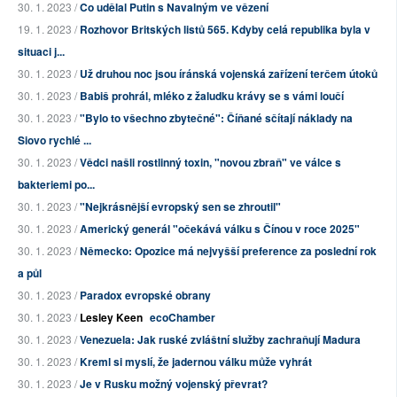
30. 1. 2023 /
Co udělal Putin s Navalným ve vězení
19. 1. 2023 /
Rozhovor Britských listů 565. Kdyby celá republika byla v
situaci j...
30. 1. 2023 /
Už druhou noc jsou íránská vojenská zařízení terčem útoků
30. 1. 2023 /
Babiš prohrál, mléko z žaludku krávy se s vámi loučí
30. 1. 2023 /
"Bylo to všechno zbytečné": Číňané sčítají náklady na
Siovo rychlé ...
30. 1. 2023 /
Vědci našli rostlinný toxin, "novou zbraň" ve válce s
bakteriemi po...
30. 1. 2023 /
"Nejkrásnější evropský sen se zhroutil"
30. 1. 2023 /
Americký generál "očekává válku s Čínou v roce 2025"
30. 1. 2023 /
Německo: Opozice má nejvyšší preference za poslední rok
a půl
30. 1. 2023 /
Paradox evropské obrany
30. 1. 2023 /
Lesley Keen
ecoChamber
30. 1. 2023 /
Venezuela: Jak ruské zvláštní služby zachraňují Madura
30. 1. 2023 /
Kreml si myslí, že jadernou válku může vyhrát
30. 1. 2023 /
Je v Rusku možný vojenský převrat?