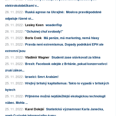
elektrokoloběžkami v...
26. 11. 2022 /
Ruská agrese na Ukrajině: Moskva pravděpodobně
odpaluje řízené st...
26. 11. 2022 /
Lesley Keen
woadenTop
26. 11. 2022 /
"Ochutnej chuť svobody!"
25. 11. 2022 /
Boris Cvek
Má peníze, má marketing, nemá hlasy
25. 11. 2022 /
Pravda není extremismus. Dopady podnikání EPH ale
extremní jsou
25. 11. 2022 /
Vladimír Wagner
Studenti zase stávkovali za klima
25. 11. 2022 /
Brexit: Facebook odejde z Británie, pokud konzervativci
zruší zákon...
25. 11. 2022 /
Izraelci: Smrt Arabům!
25. 11. 2022 /
Hřejivý britský kapitalismus: Takto to vypadá v britských
bytech
25. 11. 2022 /
Přijměme možná nejdůležitější ekologickou technologii
vůbec. Mohla ...
25. 11. 2022 /
Karel Dolejší
Statistická významnost Karla Janečka,
aneb O výrobě informačního šumu