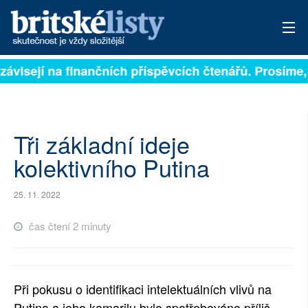
závisejí na finančních příspěvcích čtenářů. Prosíme, 
PŘIHLÁSIT
AKTUÁLNÍ VYDÁNÍ
ARCHIV
Tři základní ideje
kolektivního Putina
ROZHOVORY
25. 11. 2022
TÉMATA
čas čtení 2 minuty
NEJČTENĚJŠÍ ZA 7 DNÍ
AUTOŘI
Při pokusu o identifikaci intelektuálních vlivů na
PŘÍSPĚVKY NA PROVOZ
Putina a jeho kamarilu bylo spotřebováno příliš