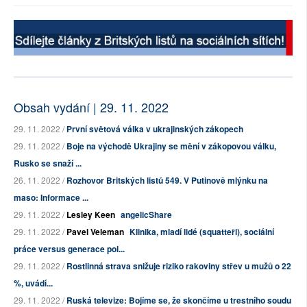
Obsah vydání | 29. 11. 2022
29. 11. 2022 /
První světová válka v ukrajinských zákopech
29. 11. 2022 /
Boje na východě Ukrajiny se mění v zákopovou válku,
Rusko se snaží ...
26. 11. 2022 /
Rozhovor Britských listů 549. V Putinově mlýnku na
maso: Informace ...
29. 11. 2022 /
Lesley Keen
angelicShare
29. 11. 2022 /
Pavel Veleman
Klinika, mladí lidé (squatteři), sociální
práce versus generace pol...
29. 11. 2022 /
Rostlinná strava snižuje riziko rakoviny střev u mužů o 22
%, uvádí...
29. 11. 2022 /
Ruská televize: Bojíme se, že skončíme u trestního soudu