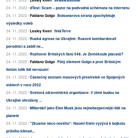
Lesley Keen
skwalkadoodle
24. 11. 2022 /
dTest: Scam – pozor na podvodná schémata na internetu
24. 11. 2022 /
Fabiano Golgo
Bolsonarova strana zpochybňuje
výsledky voleb
24. 11. 2022 /
Lesley Keen
finisTerre
24. 11. 2022 /
Ruská agrese na Ukrajině: Rusové bombardovali
porodnici a zabili ne...
24. 11. 2022 /
Rozhovor Britských listů 548. Je Zeměkoule placatá?
24. 11. 2022 /
Fabiano Golgo
Pátý element Golgo a proč Britským
listům tolik lidí nerozumí
24. 11. 2022 /
Částečný seznam masových přestřelek ve Spojených
státech v roce 2022
24. 11. 2022 /
Světová zdravotnická organizace: V zimě budou na
Ukrajině ohroženy ...
24. 11. 2022 /
Miliardáři jako Elon Musk jsou nejnebezpečnější lidé na
planetě
24. 11. 2022 /
"Zkusme něco nového": Naomi Klein vyzývá k bojkotu
příštího klimati...