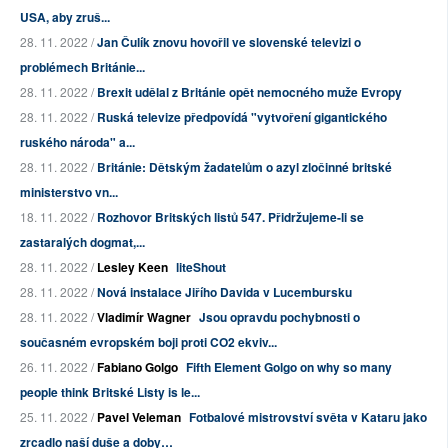
USA, aby zruš...
28. 11. 2022 /
Jan Čulík znovu hovořil ve slovenské televizi o
problémech Británie...
28. 11. 2022 /
Brexit udělal z Británie opět nemocného muže Evropy
28. 11. 2022 /
Ruská televize předpovídá "vytvoření gigantického
ruského národa" a...
28. 11. 2022 /
Británie: Dětským žadatelům o azyl zločinné britské
ministerstvo vn...
18. 11. 2022 /
Rozhovor Britských listů 547. Přidržujeme-li se
zastaralých dogmat,...
28. 11. 2022 /
Lesley Keen
liteShout
28. 11. 2022 /
Nová instalace Jiřího Davida v Lucembursku
28. 11. 2022 /
Vladimír Wagner
Jsou opravdu pochybnosti o
současném evropském boji proti CO2 ekviv...
26. 11. 2022 /
Fabiano Golgo
Fifth Element Golgo on why so many
people think Britské Listy is le...
25. 11. 2022 /
Pavel Veleman
Fotbalové mistrovství světa v Kataru jako
zrcadlo naší duše a doby…