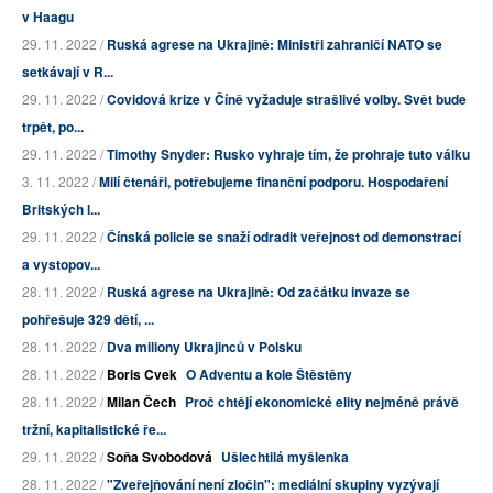
v Haagu
29. 11. 2022 /
Ruská agrese na Ukrajině: Ministři zahraničí NATO se
setkávají v R...
29. 11. 2022 /
Covidová krize v Číně vyžaduje strašlivé volby. Svět bude
trpět, po...
29. 11. 2022 /
Timothy Snyder: Rusko vyhraje tím, že prohraje tuto válku
3. 11. 2022 /
Milí čtenáři, potřebujeme finanční podporu. Hospodaření
Britských l...
29. 11. 2022 /
Čínská policie se snaží odradit veřejnost od demonstrací
a vystopov...
28. 11. 2022 /
Ruská agrese na Ukrajině: Od začátku invaze se
pohřešuje 329 dětí, ...
28. 11. 2022 /
Dva miliony Ukrajinců v Polsku
28. 11. 2022 /
Boris Cvek
O Adventu a kole Štěstěny
28. 11. 2022 /
Milan Čech
Proč chtějí ekonomické elity nejméně právě
tržní, kapitalistické ře...
29. 11. 2022 /
Soňa Svobodová
Ušlechtilá myšlenka
28. 11. 2022 /
"Zveřejňování není zločin": mediální skupiny vyzývají