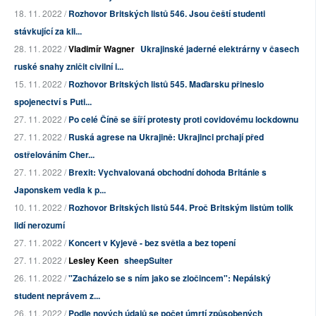
18. 11. 2022 /
Rozhovor Britských listů 546. Jsou čeští studenti
stávkující za kli...
28. 11. 2022 /
Vladimír Wagner
Ukrajinské jaderné elektrárny v časech
ruské snahy zničit civilní i...
15. 11. 2022 /
Rozhovor Britských listů 545. Maďarsku přineslo
spojenectví s Puti...
27. 11. 2022 /
Po celé Číně se šíří protesty proti covidovému lockdownu
27. 11. 2022 /
Ruská agrese na Ukrajině: Ukrajinci prchají před
ostřelováním Cher...
27. 11. 2022 /
Brexit: Vychvalovaná obchodní dohoda Británie s
Japonskem vedla k p...
10. 11. 2022 /
Rozhovor Britských listů 544. Proč Britským listům tolik
lidí nerozumí
27. 11. 2022 /
Koncert v Kyjevě - bez světla a bez topení
27. 11. 2022 /
Lesley Keen
sheepSuiter
26. 11. 2022 /
"Zacházelo se s ním jako se zločincem": Nepálský
student neprávem z...
26. 11. 2022 /
Podle nových údajů se počet úmrtí způsobených