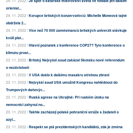
24. 11. 2022 /
Je spor o katarské mistrovství světa ve fotbale jen dalším
oriental...
24. 11. 2022 /
Korupce britských konzervativců: Michelle Moneová tajně
obdržela 2...
24. 11. 2022 /
Více než 70 000 zaměstnanců britských univerzit stávkuje
kvůli plat...
24. 11. 2022 /
Hlavní poznatek z konference COP27? Tyto konference o
klimatu prost...
23. 11. 2022 /
Britský Nejvyšší soud zakázal Skotsku nové referendum
o nezávislosti
23. 11. 2022 /
V USA došlo k dalšímu masakru střelnou zbraní
23. 11. 2022 /
Nejvyšší soud USA umožnil Kongresu nahlédnout do
Trumpových daňovýc...
23. 11. 2022 /
Ruská agrese na Ukrajině: Při ruském útoku na
nemocnici zahynul no...
23. 11. 2022 /
Takhle zacházejí polské pohraniční stráže s žadateli o
azyl...
23. 11. 2022 /
Respekt se ptá prezidentských kandidátů, zda je změna