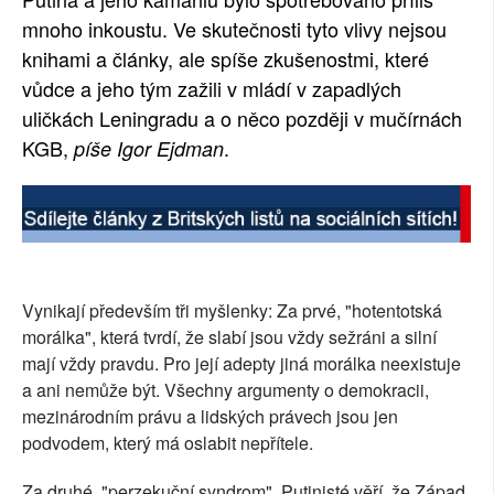
mnoho inkoustu. Ve skutečnosti tyto vlivy nejsou
SOCIÁLNÍ SÍTĚ
knihami a články, ale spíše zkušenostmi, které
RUBRIKY
vůdce a jeho tým zažili v mládí v zapadlých
uličkách Leningradu a o něco později v mučírnách
PLNÁ VERZE STRÁNEK
KGB,
.
píše Igor Ejdman
Vynikají především tři myšlenky: Za prvé, "hotentotská
morálka", která tvrdí, že slabí jsou vždy sežráni a silní
mají vždy pravdu. Pro její adepty jiná morálka neexistuje
a ani nemůže být. Všechny argumenty o demokracii,
mezinárodním právu a lidských právech jsou jen
podvodem, který má oslabit nepřítele.
Za druhé, "perzekuční syndrom". Putinisté věří, že Západ