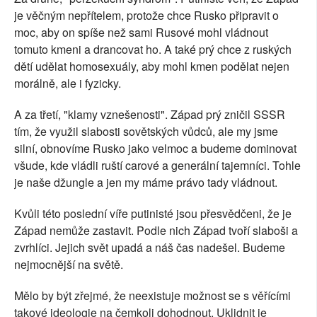
je věčným nepřítelem, protože chce Rusko připravit o
moc, aby on spíše než sami Rusové mohl vládnout
tomuto kmeni a drancovat ho. A také prý chce z ruských
dětí udělat homosexuály, aby mohl kmen podělat nejen
morálně, ale i fyzicky.
A za třetí, "klamy vznešenosti". Západ prý zničil SSSR
tím, že využil slabosti sovětských vůdců, ale my jsme
silní, obnovíme Rusko jako velmoc a budeme dominovat
všude, kde vládli ruští carové a generální tajemníci. Tohle
je naše džungle a jen my máme právo tady vládnout.
Kvůli této poslední víře putinisté jsou přesvědčeni, že je
Západ nemůže zastavit. Podle nich Západ tvoří slaboši a
zvrhlíci. Jejich svět upadá a náš čas nadešel. Budeme
nejmocnější na světě.
Mělo by být zřejmé, že neexistuje možnost se s věřícími
takové ideologie na čemkoli dohodnout. Uklidnit je