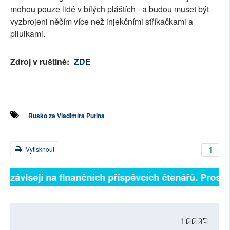
mohou pouze lidé v bílých pláštích - a budou muset být
vyzbrojeni něčím více než injekčními stříkačkami a
pilulkami.
Zdroj v ruštině:
ZDE
Rusko za Vladimíra Putina
1
Vytisknout
ně závisejí na finančních příspěvcích čtenářů. Prosíme
10003