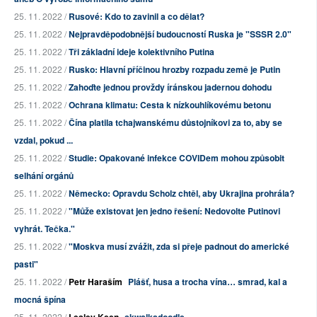
25. 11. 2022 /
Rusové: Kdo to zavinil a co dělat?
25. 11. 2022 /
Nejpravděpodobnější budoucností Ruska je "SSSR 2.0"
25. 11. 2022 /
Tři základní ideje kolektivního Putina
25. 11. 2022 /
Rusko: Hlavní příčinou hrozby rozpadu země je Putin
25. 11. 2022 /
Zahoďte jednou provždy íránskou jadernou dohodu
25. 11. 2022 /
Ochrana klimatu: Cesta k nízkouhlíkovému betonu
25. 11. 2022 /
Čína platila tchajwanskému důstojníkovi za to, aby se
vzdal, pokud ...
25. 11. 2022 /
Studie: Opakované infekce COVIDem mohou způsobit
selhání orgánů
25. 11. 2022 /
Německo: Opravdu Scholz chtěl, aby Ukrajina prohrála?
25. 11. 2022 /
"Může existovat jen jedno řešení: Nedovolte Putinovi
vyhrát. Tečka."
25. 11. 2022 /
"Moskva musí zvážit, zda si přeje padnout do americké
pasti"
25. 11. 2022 /
Petr Haraším
Plášť, husa a trocha vína… smrad, kal a
mocná špína
25. 11. 2022 /