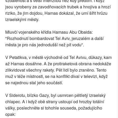
vzdálenost a s větší intenzitou než kdy předtím. I když
jsou vyrobeny ze zavodňovacích trubek a hnojiva a hrozí
riziko, že jim dojdou, Hamas dokázal, že umí šířit hrůzu
izraelskými městy.
Mluvčí vojenského křídla Hamasu Abu Obaida:
"Rozhodnutí bombardovat Tel Aviv, jeruzalém a další
města je pro nás jednodušší než pít vodu".
V Petatikva, v městě východně od Tel Avivu, důkazy, kam
až Hamas dosáhne. A že protiraketová obrana nedokáže
zlikvidovat všechny rakety. Pět lidí bylo zraněno. Tento
muž v téže místnosti, se na konflikt díval v televizi, když
se najednou stal jeho součástí.
V Siderotu, blízko Gazy, byl usmrcen pětiletý izraelský
chlapec. A i když obě strany ustoupí od hrozby totální
války, poslechněte si tohohle souseda, požadujícího
opak: