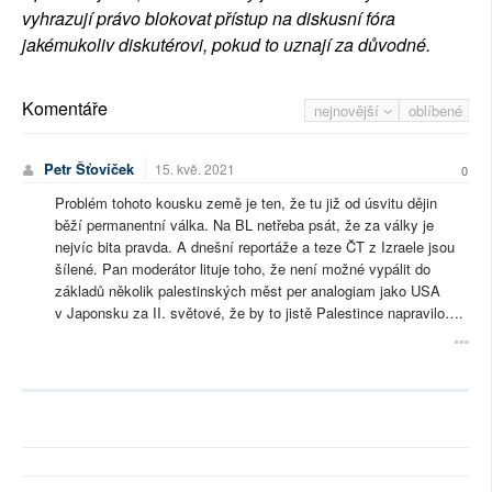
vyhrazují právo blokovat přístup na diskusní fóra
jakémukoliv diskutérovi, pokud to uznají za důvodné.
Komentáře
nejnovější
oblíbené
Petr Šťovíček
15. kvě. 2021
0
Problém tohoto kousku země je ten, že tu již od úsvitu dějin
běží permanentní válka. Na BL netřeba psát, že za války je
nejvíc bita pravda. A dnešní reportáže a teze ČT z Izraele jsou
šílené. Pan moderátor lituje toho, že není možné vypálit do
základů několik palestinských měst per analogiam jako USA
v Japonsku za II. světové, že by to jistě Palestince napravilo….