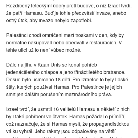
Rozdrcený leteckými údery proti budově, o níž Izrael tvrdí,
že patří Hamasu. Buď je tohle předzvěstí invaze, anebo
ostrý útok, aby invaze nebylo zapotřebí.
Palestinci chodí omráčeni mezi troskami v den, kdy by
normálně nakupovali nebo obědvali v restauracích. V
téhle ulici už to není vůbec možné.
Dále na jihu v Kaan Unis se konal pohřeb
jedenáctiletého chlapce a jeho třináctiletého bratrance.
Dosud bylo usmrceno 18 dětí. Pro Izraelce to byly lidské
štíty, kterých používal Hamas. Pro Palestince je jejich
smrt jen dalším porušením mezinárodního práva.
Izrael tvrdí, že usmrtil 16 velitelů Hamasu a někteří z nich
byli také pohřbeni ve čtvrtek. Hamas požádal o příměří,
což naznačuje, že si Hamas myslí, že propagandistickou
válku vyhrál. Jeho rakety jsou odpalovány na větší