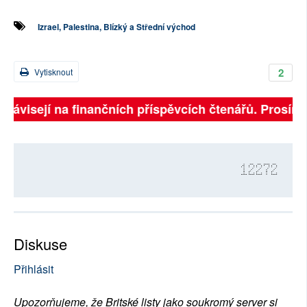
Izrael, Palestina, Blízký a Střední východ
2
Vytisknout
 závisejí na finančních příspěvcích čtenářů. Prosíme, 
12272
Diskuse
Přihlásit
Upozorňujeme, že Britské listy jako soukromý server si