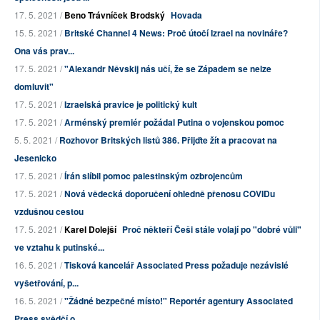
17. 5. 2021 /
Beno Trávníček Brodský
Hovada
15. 5. 2021 /
Britské Channel 4 News: Proč útočí Izrael na novináře?
Ona vás prav...
17. 5. 2021 /
"Alexandr Něvskij nás učí, že se Západem se nelze
domluvit"
17. 5. 2021 /
Izraelská pravice je politický kult
17. 5. 2021 /
Arménský premiér požádal Putina o vojenskou pomoc
5. 5. 2021 /
Rozhovor Britských listů 386. Přijďte žít a pracovat na
Jesenicko
17. 5. 2021 /
Írán slíbil pomoc palestinským ozbrojencům
17. 5. 2021 /
Nová vědecká doporučení ohledně přenosu COVIDu
vzdušnou cestou
17. 5. 2021 /
Karel Dolejší
Proč někteří Češi stále volají po "dobré vůli"
ve vztahu k putinské...
16. 5. 2021 /
Tisková kancelář Associated Press požaduje nezávislé
vyšetřování, p...
16. 5. 2021 /
"Žádné bezpečné místo!" Reportér agentury Associated
Press svědčí o...