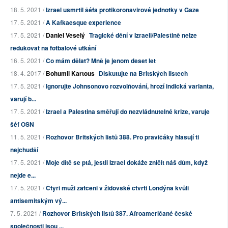
18. 5. 2021 /
Izrael usmrtil šéfa protikoronavirové jednotky v Gaze
17. 5. 2021 /
A Kafkaesque experience
17. 5. 2021 /
Daniel Veselý
Tragické dění v Izraeli/Palestině nelze
redukovat na fotbalové utkání
16. 5. 2021 /
Co mám dělat? Mně je jenom deset let
18. 4. 2017 /
Bohumil Kartous
Diskutujte na Britských listech
17. 5. 2021 /
Ignorujte Johnsonovo rozvolňování, hrozí indická varianta,
varují b...
17. 5. 2021 /
Izrael a Palestina směřují do nezvládnutelné krize, varuje
šéf OSN
11. 5. 2021 /
Rozhovor Britských listů 388. Pro pravičáky hlasují ti
nejchudší
17. 5. 2021 /
Moje dítě se ptá, jestli Izrael dokáže zničit náš dům, když
nejde e...
17. 5. 2021 /
Čtyři muži zatčeni v židovské čtvrti Londýna kvůli
antisemitským vý...
7. 5. 2021 /
Rozhovor Britských listů 387. Afroameričané české
společnosti jsou ...