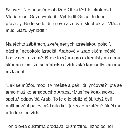
Soused: "Je nesmírně obtížné žít za těchto okolností.
Vláda musí Gazu vyhladit. Vyhladit Gazu. Jednou
provždy. Bude se to dít znovu a znovu. Mnohokrát. Vláda
musí Gazu vyhladit."
Na těchto záběrech, zveřejněných izraelskou policií,
páchají nepokoje izraelští Arabové v izraelském městě
Lod v centru země. Bude to výhra pro extremisty na obou
stranách jestliže se arabské a židovské komunity začnou
rozkládat.
"Jak se můžou modlit v mešitě a pak lidi lynčovat?" ptá se
tento muž kolemjdoucího Araba. "Musíme koexistovat
spolu," odpovídá Arab. To je o to obtížnější, když byli
nafilmováni palestinští mladíci, jak v Jeruzalémě útočí na
ortodoxního žida.
Tohle byla cukrárna prodávající zmrzlinu, jižně od Tel