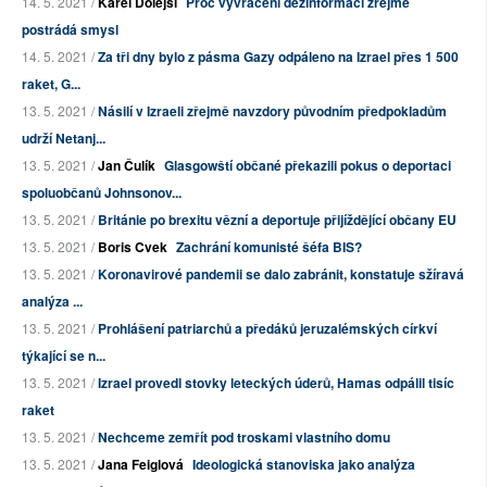
14. 5. 2021 /
Karel Dolejší
Proč vyvracení dezinformací zřejmě
postrádá smysl
14. 5. 2021 /
Za tři dny bylo z pásma Gazy odpáleno na Izrael přes 1 500
raket, G...
13. 5. 2021 /
Násilí v Izraeli zřejmě navzdory původním předpokladům
udrží Netanj...
13. 5. 2021 /
Jan Čulík
Glasgowští občané překazili pokus o deportaci
spoluobčanů Johnsonov...
13. 5. 2021 /
Británie po brexitu vězní a deportuje přijíždějící občany EU
13. 5. 2021 /
Boris Cvek
Zachrání komunisté šéfa BIS?
13. 5. 2021 /
Koronavirové pandemii se dalo zabránit, konstatuje sžíravá
analýza ...
13. 5. 2021 /
Prohlášení patriarchů a předáků jeruzalémských církví
týkající se n...
13. 5. 2021 /
Izrael provedl stovky leteckých úderů, Hamas odpálil tisíc
raket
13. 5. 2021 /
Nechceme zemřít pod troskami vlastního domu
13. 5. 2021 /
Jana Feiglová
Ideologická stanoviska jako analýza