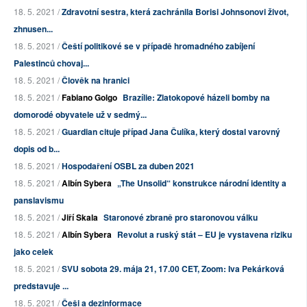
18. 5. 2021 /
Zdravotní sestra, která zachránila Borisi Johnsonovi život,
zhnusen...
18. 5. 2021 /
Čeští politikové se v případě hromadného zabíjení
Palestinců chovaj...
18. 5. 2021 /
Člověk na hranici
18. 5. 2021 /
Fabiano Golgo
Brazílie: Zlatokopové házeli bomby na
domorodé obyvatele už v sedmý...
18. 5. 2021 /
Guardian cituje případ Jana Čulíka, který dostal varovný
dopis od b...
18. 5. 2021 /
Hospodaření OSBL za duben 2021
18. 5. 2021 /
Albín Sybera
„The Unsolid“ konstrukce národní identity a
panslavismu
18. 5. 2021 /
Jiří Skala
Staronové zbraně pro staronovou válku
18. 5. 2021 /
Albín Sybera
Revolut a ruský stát – EU je vystavena riziku
jako celek
18. 5. 2021 /
SVU sobota 29. mája 21, 17.00 CET, Zoom: Iva Pekárková
predstavuje ...
18. 5. 2021 /
Češi a dezinformace