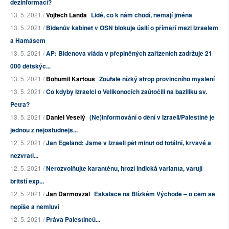
dezinformací?
13. 5. 2021 /
Vojtěch Landa
Lidé, co k nám chodí, nemají jména
13. 5. 2021 /
Bidenův kabinet v OSN blokuje úsilí o příměří mezi Izraelem
a Hamásem
13. 5. 2021 /
AP: Bidenova vláda v přeplněných zařízeních zadržuje 21
000 dětskýc...
13. 5. 2021 /
Bohumil Kartous
Zoufale nízký strop provinčního myšlení
13. 5. 2021 /
Co kdyby Izraelci o Velikonocích zaútočili na baziliku sv.
Petra?
13. 5. 2021 /
Daniel Veselý
(Ne)informování o dění v Izraeli/Palestině je
jednou z nejostudnějš...
12. 5. 2021 /
Jan Egeland: Jsme v Izraeli pět minut od totální, krvavé a
nezvrati...
12. 5. 2021 /
Nerozvolňujte karanténu, hrozí indická varianta, varují
britští exp...
12. 5. 2021 /
Jan Darmovzal
Eskalace na Blízkém Východě – o čem se
nepíše a nemluví
12. 5. 2021 /
Práva Palestinců...