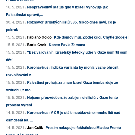
16. 5. 2021 /
Nespravedlivý status quo v Izraeli vyhovuje jak
Palestinské správě,...
30. 4. 2021 /
Rozhovor Britských listů 385. Nikdo dnes neví, co je
pokrok
15. 5. 2021 /
Fabiano Golgo
Kde domov můj. Zloděj křičí, Chyťte zloděje!
15. 5. 2021 /
Boris Cvek
Konec Pavla Zemana
15. 5. 2021 /
"Bez varování": Izraelský letecký úder v Gaze usmrtil osm
dětí
15. 5. 2021 /
Koronavirus: Indická varianta by mohla vážně ohrozit
rozvolňování v...
15. 5. 2021 /
Palestinci prchají, zatímco Izrael Gazu bombarduje ze
vzduchu, z mo...
15. 5. 2021 /
Nejsem přesvědčen, že zabíjení civilistů v Gaze tento
problém vyřeší
14. 5. 2021 /
Koronavirus: V ČR je stále neočkováno mnoho lidí nad
osmdesát let. ...
14. 5. 2021 /
Jan Čulík
Prosím nekupujte fašistickou Mladou Frontu