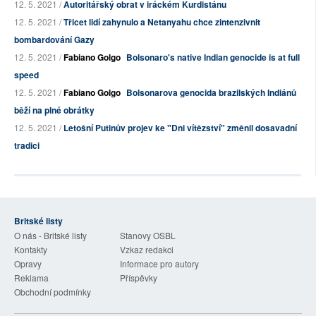
12. 5. 2021 /
Autoritářský obrat v iráckém Kurdistánu
12. 5. 2021 /
Třicet lidí zahynulo a Netanyahu chce zintenzivnit
bombardování Gazy
12. 5. 2021 /
Fabiano Golgo
Bolsonaro's native Indian genocide is at full
speed
12. 5. 2021 /
Fabiano Golgo
Bolsonarova genocida brazilských Indiánů
běží na plné obrátky
12. 5. 2021 /
Letošní Putinův projev ke "Dni vítězství" změnil dosavadní
tradici
Britské listy
O nás - Britské listy
Stanovy OSBL
Kontakty
Vzkaz redakci
Opravy
Informace pro autory
Reklama
Příspěvky
Obchodní podmínky