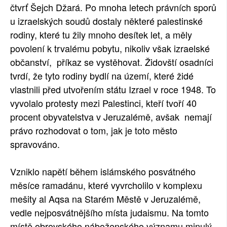
čtvrť Šejch Džará. Po mnoha letech právních sporů
u izraelských soudů dostaly některé palestinské
rodiny, které tu žily mnoho desítek let, a měly
povolení k trvalému pobytu, nikoliv však izraelské
občanství, příkaz se vystěhovat. Židovští osadníci
tvrdí, že tyto rodiny bydlí na území, které židé
vlastnili před utvořením státu Izrael v roce 1948. To
vyvolalo protesty mezi Palestinci, kteří tvoří 40
procent obyvatelstva v Jeruzalémě, avšak nemají
právo rozhodovat o tom, jak je toto město
spravováno.
Vzniklo napětí během islámského posvátného
měsíce ramadánu, které vyvrcholilo v komplexu
mešity al Aqsa na Starém Městě v Jeruzalémě,
vedle nejposvátnějšího místa judaismu. Na tomto
místě obrovského náboženského významu minulý