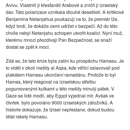
Avivu. Vlastnili ji křesťanští Arabové a zničil ji izraelský
dav. Tato polarizace vznikala dlouhé desetiletí. A kritikové
Benjamina Netanjahua poukazují na to, že premiér lže,
když tvrdí, že dokáže zemi udržet v bezpečí. Až do této
chvíle nebyl Netanjahu schopen utvořit koalici. Nyní muž,
kterému mnozí přezdívají Pan Bezpečnost, se snaží
dostat se zpět k moci.
Zdá se, že tato krize byla zatím ku prospěchu Hamasu. Je
to vidět v okolí mešity al Aqsa, kde věřící oslavovali pod
plakátem Hamasu ukončení ramadánu. Protože to byl
Hamas, který reagoval na izraelskou střelbu
pogumovanými kulkami u této mešity minulý pátek. V
Gaze se lidé modlí, aby Egypt vyjednal mír. Avšak ve
čtvrtek bylo povoláno 9000 izraelských záložníků. A
historie dokazuje, že Izrael nepřestane, dokud budou
létat rakety Hamasu.