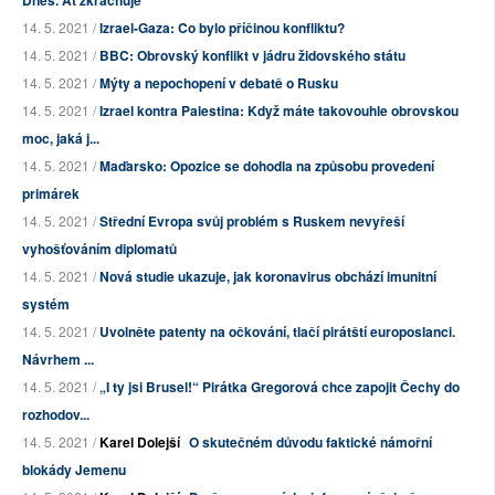
Dnes. Ať zkrachuje
14. 5. 2021 /
Izrael-Gaza: Co bylo příčinou konfliktu?
14. 5. 2021 /
BBC: Obrovský konflikt v jádru židovského státu
14. 5. 2021 /
Mýty a nepochopení v debatě o Rusku
14. 5. 2021 /
Izrael kontra Palestina: Když máte takovouhle obrovskou
moc, jaká j...
14. 5. 2021 /
Maďarsko: Opozice se dohodla na způsobu provedení
primárek
14. 5. 2021 /
Střední Evropa svůj problém s Ruskem nevyřeší
vyhošťováním diplomatů
14. 5. 2021 /
Nová studie ukazuje, jak koronavirus obchází imunitní
systém
14. 5. 2021 /
Uvolněte patenty na očkování, tlačí pirátští europoslanci.
Návrhem ...
14. 5. 2021 /
„I ty jsi Brusel!“ Pirátka Gregorová chce zapojit Čechy do
rozhodov...
14. 5. 2021 /
Karel Dolejší
O skutečném důvodu faktické námořní
blokády Jemenu