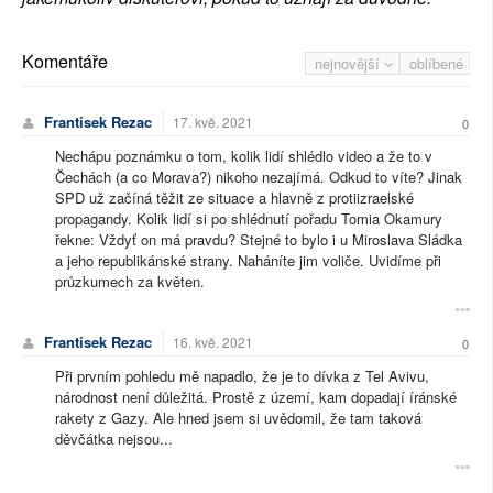
Komentáře
nejnovější
oblíbené
Frantisek Rezac
17. kvě. 2021
0
Nechápu poznámku o tom, kolik lidí shlédlo video a že to v
Čechách (a co Morava?) nikoho nezajímá. Odkud to víte? Jinak
SPD už začíná těžit ze situace a hlavně z protiizraelské
propagandy. Kolik lidí si po shlédnutí pořadu Tomia Okamury
řekne: Vždyť on má pravdu? Stejné to bylo i u Miroslava Sládka
a jeho republikánské strany. Naháníte jim voliče. Uvidíme při
průzkumech za květen.
Frantisek Rezac
16. kvě. 2021
0
Při prvním pohledu mě napadlo, že je to dívka z Tel Avivu,
národnost není důležitá. Prostě z území, kam dopadají íránské
rakety z Gazy. Ale hned jsem si uvědomil, že tam taková
děvčátka nejsou...