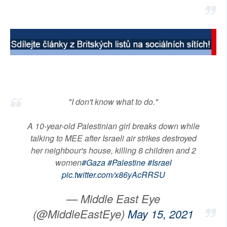
"I don't know what to do."
A 10-year-old Palestinian girl breaks down while
talking to MEE after Israeli air strikes destroyed
her neighbour's house, killing 8 children and 2
women
#Gaza
#Palestine
#Israel
pic.twitter.com/x86yAcRRSU
— Middle East Eye
(@MiddleEastEye)
May 15, 2021