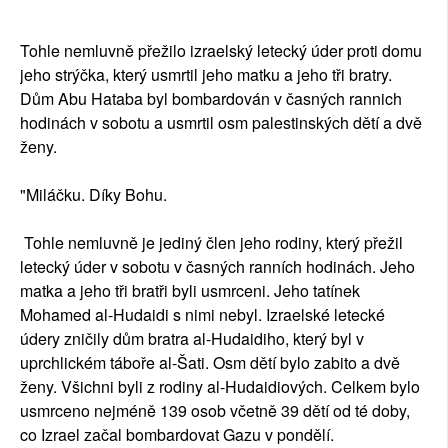
Tohle nemluvně přežilo izraelský letecký úder proti domu
jeho strýčka, který usmrtil jeho matku a jeho tři bratry.
Dům Abu Hataba byl bombardován v časných rannich
hodinách v sobotu a usmrtil osm palestinských dětí a dvě
ženy.
"Miláčku. Díky Bohu.
Tohle nemluvně je jediný člen jeho rodiny, který přežil
letecký úder v sobotu v časných ranních hodinách. Jeho
matka a jeho tři bratři byli usmrceni. Jeho tatínek
Mohamed al-Hudaidi s nimi nebyl. Izraelské letecké
údery zničily dům bratra al-Hudaidiho, který byl v
uprchlickém táboře al-Šati. Osm dětí bylo zabito a dvě
ženy. Všichni byli z rodiny al-Hudaidiových. Celkem bylo
usmrceno nejméně 139 osob včetně 39 dětí od té doby,
co Izrael začal bombardovat Gazu v pondělí.