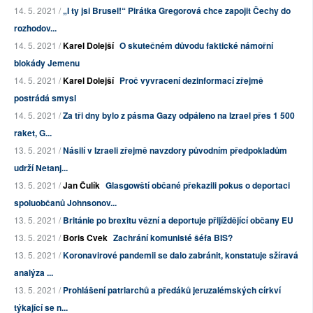
14. 5. 2021 /
„I ty jsi Brusel!“ Pirátka Gregorová chce zapojit Čechy do
rozhodov...
14. 5. 2021 /
Karel Dolejší
O skutečném důvodu faktické námořní
blokády Jemenu
14. 5. 2021 /
Karel Dolejší
Proč vyvracení dezinformací zřejmě
postrádá smysl
14. 5. 2021 /
Za tři dny bylo z pásma Gazy odpáleno na Izrael přes 1 500
raket, G...
13. 5. 2021 /
Násilí v Izraeli zřejmě navzdory původním předpokladům
udrží Netanj...
13. 5. 2021 /
Jan Čulík
Glasgowští občané překazili pokus o deportaci
spoluobčanů Johnsonov...
13. 5. 2021 /
Británie po brexitu vězní a deportuje přijíždějící občany EU
13. 5. 2021 /
Boris Cvek
Zachrání komunisté šéfa BIS?
13. 5. 2021 /
Koronavirové pandemii se dalo zabránit, konstatuje sžíravá
analýza ...
13. 5. 2021 /
Prohlášení patriarchů a předáků jeruzalémských církví
týkající se n...