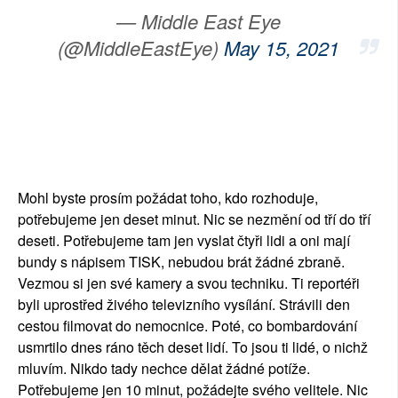
— Middle East Eye
(@MiddleEastEye)
May 15, 2021
Mohl byste prosím požádat toho, kdo rozhoduje,
potřebujeme jen deset minut. Nic se nezmění od tří do tří
deseti. Potřebujeme tam jen vyslat čtyři lidi a oni mají
bundy s nápisem TISK, nebudou brát žádné zbraně.
Vezmou si jen své kamery a svou techniku. Ti reportéři
byli uprostřed živého televizního vysílání. Strávili den
cestou filmovat do nemocnice. Poté, co bombardování
usmrtilo dnes ráno těch deset lidí. To jsou ti lidé, o nichž
mluvím. Nikdo tady nechce dělat žádné potíže.
Potřebujeme jen 10 minut, požádejte svého velitele. Nic