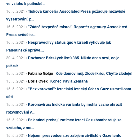
ve vztahu k putinské...
16. 5. 2021 /
Tisková kancelář Associated Press požaduje nezávislé
vyšetřování, p...
16. 5. 2021 /
"Žádné bezpečné místo!" Reportér agentury Associated
Press svědčí o...
16. 5. 2021 /
Nespravedlivý status quo v Izraeli vyhovuje jak
Palestinské správě,...
30. 4. 2021 /
Rozhovor Britských listů 385. Nikdo dnes neví, co je
pokrok
15. 5. 2021 /
Fabiano Golgo
Kde domov můj. Zloděj křičí, Chyťte zloděje!
15. 5. 2021 /
Boris Cvek
Konec Pavla Zemana
15. 5. 2021 /
"Bez varování": Izraelský letecký úder v Gaze usmrtil osm
dětí
15. 5. 2021 /
Koronavirus: Indická varianta by mohla vážně ohrozit
rozvolňování v...
15. 5. 2021 /
Palestinci prchají, zatímco Izrael Gazu bombarduje ze
vzduchu, z mo...
15. 5. 2021 /
Nejsem přesvědčen, že zabíjení civilistů v Gaze tento