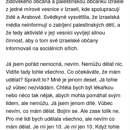
židovského občana a palestinskou občanku Izraele
SOCIÁLNÍ SÍTĚ
z jedné mírové vesnice v Izraeli, kde spolupracují
židé a Arabové. Svědkyně vysvětlila, že izraelská
RUBRIKY
média neinformují o zabíjení palestinských dětí, a
že tedy aktivisté v její vesnici vyvíjejí silnou
PLNÁ VERZE STRÁNEK
činnost, aby o tom své izraelské občany
informovali na sociálních sítích.
Já jsem pořád nemocná, nevím. Nemůžu dělat nic.
Vidíte tady tohle všechno. Co očekáváte, že mám
udělat? Spravit to? Mně je jenom deset. Já tohle
už vůbec nezvládám. Chtěla bych být lékařkou
nebo něco tak nějak, abych mohla pomáhat svým
lidem, ale nemůžu. Já jsem jenom dítě. Vůbec
nevím, co mám dělat. Bojím se. Ale zase tolik ne.
Pro mé lidi bych udělala všechno, ale nevím co
mám dělat. Je mi jen 10. Je mi jen 10. Když tohle