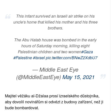
This infant survived an Israeli air strike on his
uncle's home that killed his mother and his three
brothers.
The Abu Hatab house was bombed in the early
hours of Saturday morning, killing eight
Palestinian children and two women
#Gaza
#Palestine
#Israel
pic.twitter.com/BNwZ2XdbU7
— Middle East Eye
(@MiddleEastEye)
May 15, 2021
Majitel věžáku al-Džalaa prosí izraelského důstojníka,
aby dovolil novinářům si odvézt z budovy zařízení, než ji
bude bombardovat.