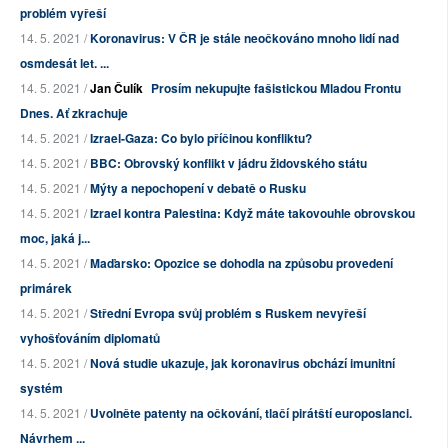
problém vyřeší
14. 5. 2021 /
Koronavirus: V ČR je stále neočkováno mnoho lidí nad
osmdesát let. ...
14. 5. 2021 /
Jan Čulík
Prosím nekupujte fašistickou Mladou Frontu
Dnes. Ať zkrachuje
14. 5. 2021 /
Izrael-Gaza: Co bylo příčinou konfliktu?
14. 5. 2021 /
BBC: Obrovský konflikt v jádru židovského státu
14. 5. 2021 /
Mýty a nepochopení v debatě o Rusku
14. 5. 2021 /
Izrael kontra Palestina: Když máte takovouhle obrovskou
moc, jaká j...
14. 5. 2021 /
Maďarsko: Opozice se dohodla na způsobu provedení
primárek
14. 5. 2021 /
Střední Evropa svůj problém s Ruskem nevyřeší
vyhošťováním diplomatů
14. 5. 2021 /
Nová studie ukazuje, jak koronavirus obchází imunitní
systém
14. 5. 2021 /
Uvolněte patenty na očkování, tlačí pirátští europoslanci.
Návrhem ...