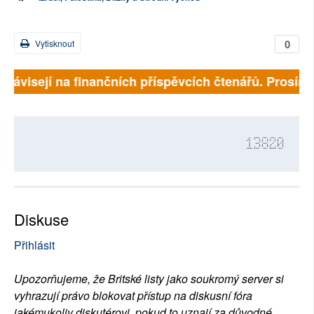
0
Vytisknout
 závisejí na finančních příspěvcích čtenářů. Prosíme, 
13820
Diskuse
Přihlásit
Upozorňujeme, že Britské listy jako soukromý server si
vyhrazují právo blokovat přístup na diskusní fóra
jakémukoliv diskutérovi, pokud to uznají za důvodné.