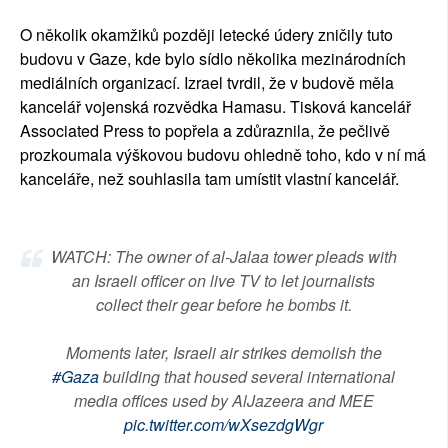
O několik okamžiků později letecké údery zničily tuto
budovu v Gaze, kde bylo sídlo několika mezinárodních
mediálních organizací. Izrael tvrdil, že v budově měla
kancelář vojenská rozvědka Hamasu. Tisková kancelář
Associated Press to popřela a zdůraznila, že pečlivě
prozkoumala výškovou budovu ohledně toho, kdo v ní má
kanceláře, než souhlasila tam umístit vlastní kancelář.
WATCH: The owner of al-Jalaa tower pleads with
an Israeli officer on live TV to let journalists
collect their gear before he bombs it.
Moments later, Israeli air strikes demolish the
#Gaza
building that housed several international
media offices used by AlJazeera and MEE
pic.twitter.com/wXsezdgWgr