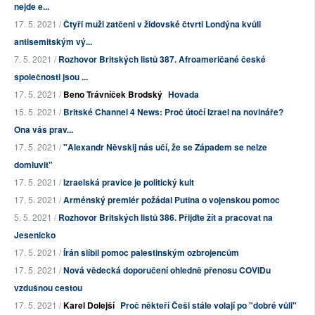
nejde e...
17. 5. 2021 /
Čtyři muži zatčeni v židovské čtvrti Londýna kvůli
antisemitským vý...
7. 5. 2021 /
Rozhovor Britských listů 387. Afroameričané české
společnosti jsou ...
17. 5. 2021 /
Beno Trávníček Brodský
Hovada
15. 5. 2021 /
Britské Channel 4 News: Proč útočí Izrael na novináře?
Ona vás prav...
17. 5. 2021 /
"Alexandr Něvskij nás učí, že se Západem se nelze
domluvit"
17. 5. 2021 /
Izraelská pravice je politický kult
17. 5. 2021 /
Arménský premiér požádal Putina o vojenskou pomoc
5. 5. 2021 /
Rozhovor Britských listů 386. Přijďte žít a pracovat na
Jesenicko
17. 5. 2021 /
Írán slíbil pomoc palestinským ozbrojencům
17. 5. 2021 /
Nová vědecká doporučení ohledně přenosu COVIDu
vzdušnou cestou
17. 5. 2021 /
Karel Dolejší
Proč někteří Češi stále volají po "dobré vůli"