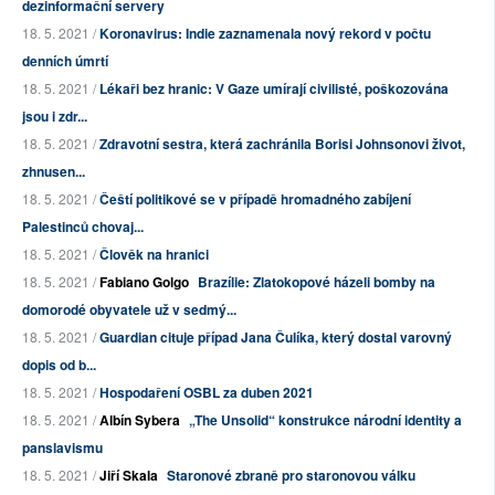
dezinformační servery
18. 5. 2021 /
Koronavirus: Indie zaznamenala nový rekord v počtu
denních úmrtí
18. 5. 2021 /
Lékaři bez hranic: V Gaze umírají civilisté, poškozována
jsou i zdr...
18. 5. 2021 /
Zdravotní sestra, která zachránila Borisi Johnsonovi život,
zhnusen...
18. 5. 2021 /
Čeští politikové se v případě hromadného zabíjení
Palestinců chovaj...
18. 5. 2021 /
Člověk na hranici
18. 5. 2021 /
Fabiano Golgo
Brazílie: Zlatokopové házeli bomby na
domorodé obyvatele už v sedmý...
18. 5. 2021 /
Guardian cituje případ Jana Čulíka, který dostal varovný
dopis od b...
18. 5. 2021 /
Hospodaření OSBL za duben 2021
18. 5. 2021 /
Albín Sybera
„The Unsolid“ konstrukce národní identity a
panslavismu
18. 5. 2021 /
Jiří Skala
Staronové zbraně pro staronovou válku