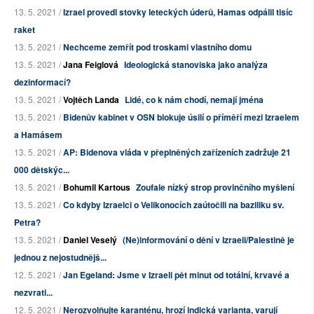
13. 5. 2021 /
Izrael provedl stovky leteckých úderů, Hamas odpálil tisíc
raket
13. 5. 2021 /
Nechceme zemřít pod troskami vlastního domu
13. 5. 2021 /
Jana Feiglová
Ideologická stanoviska jako analýza
dezinformací?
13. 5. 2021 /
Vojtěch Landa
Lidé, co k nám chodí, nemají jména
13. 5. 2021 /
Bidenův kabinet v OSN blokuje úsilí o příměří mezi Izraelem
a Hamásem
13. 5. 2021 /
AP: Bidenova vláda v přeplněných zařízeních zadržuje 21
000 dětskýc...
13. 5. 2021 /
Bohumil Kartous
Zoufale nízký strop provinčního myšlení
13. 5. 2021 /
Co kdyby Izraelci o Velikonocích zaútočili na baziliku sv.
Petra?
13. 5. 2021 /
Daniel Veselý
(Ne)informování o dění v Izraeli/Palestině je
jednou z nejostudnějš...
12. 5. 2021 /
Jan Egeland: Jsme v Izraeli pět minut od totální, krvavé a
nezvrati...
12. 5. 2021 /
Nerozvolňujte karanténu, hrozí indická varianta, varují