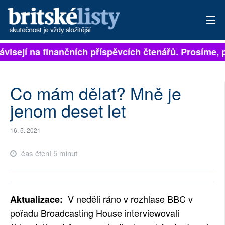
visejí na finančních příspěvcích čtenářů. Prosíme, př
PŘIHLÁSIT
AKTUÁLNÍ VYDÁNÍ
Co mám dělat? Mně je
ARCHIV
jenom deset let
ROZHOVORY
16. 5. 2021
TÉMATA
čas čtení 5 minut
NEJČTENĚJŠÍ ZA 7 DNÍ
AUTOŘI
V neděli ráno v rozhlase BBC v
Aktualizace:
pořadu Broadcasting House interviewovali
PŘÍSPĚVKY NA PROVOZ