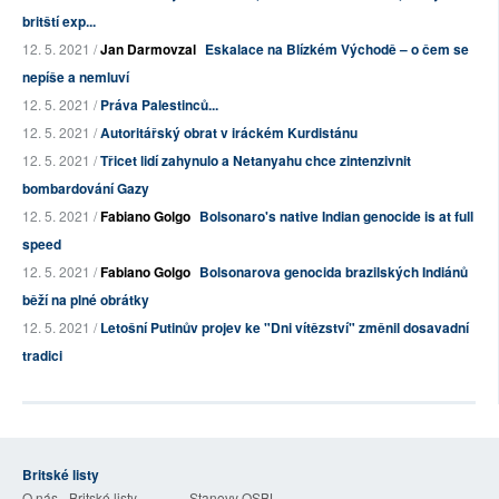
britští exp...
12. 5. 2021 /
Jan Darmovzal
Eskalace na Blízkém Východě – o čem se
nepíše a nemluví
12. 5. 2021 /
Práva Palestinců...
12. 5. 2021 /
Autoritářský obrat v iráckém Kurdistánu
12. 5. 2021 /
Třicet lidí zahynulo a Netanyahu chce zintenzivnit
bombardování Gazy
12. 5. 2021 /
Fabiano Golgo
Bolsonaro's native Indian genocide is at full
speed
12. 5. 2021 /
Fabiano Golgo
Bolsonarova genocida brazilských Indiánů
běží na plné obrátky
12. 5. 2021 /
Letošní Putinův projev ke "Dni vítězství" změnil dosavadní
tradici
Britské listy
O nás - Britské listy
Stanovy OSBL