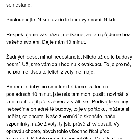
se nestane.
Poslouchejte. Nikdo už do té budovy nesmí. Nikdo.
Respektujeme váš názor, neříkáme, že tam půjdeme bez
vašeho svolení. Dejte nám 10 minut.
Žádných deset minut nedostanete. Nikdo už do to budovy
nesmí. Už jsme vám dali hodinu k evakuaci. To je pro ně,
ne pro mě. Jsou to jejich životy, ne moje.
Během té doby, co se o tom hádáme, za těchto
posledních 10 minut, jste nás tam mohl pustit, novináři si
tam mohli dojít pro své věci a vrátit se. Podívejte se, my
nebrečíme ohledně té budovy, to je v pořádku, můžete si
udělat, co chcete. Naše životní dílo skončilo. naše
vzpomínky, naše životy, ty jste právě zlikvidovali. Vy
opravdu chcete, abych tohle všechno říkal před
kamerou? Já tohle opravdu nechci říkat. Dělejte si, co