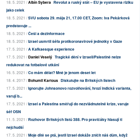
18. 5. 2021 /
Albín Sybera
Revolut a ruský stát – EU je vystavena riziku
jako celek
18. 5. 2021 /
SVU sobota 29. mája 21, 17.00 CET, Zoom: Iva Pekárková
predstavuje ...
18. 5. 2021 /
Češi a dezinformace
18. 5. 2021 /
Izrael usmrtil šéfa protikoronavirové jednotky v Gaze
17. 5. 2021 /
A Kafkaesque experience
17. 5. 2021 /
Daniel Veselý
Tragické dění v Izraeli/Palestině nelze
redukovat na fotbalové utkání
16. 5. 2021 /
Co mám dělat? Mně je jenom deset let
18. 4. 2017 /
Bohumil Kartous
Diskutujte na Britských listech
17. 5. 2021 /
Ignorujte Johnsonovo rozvolňování, hrozí indická varianta,
varují b...
17. 5. 2021 /
Izrael a Palestina směřují do nezvládnutelné krize, varuje
šéf OSN
11. 5. 2021 /
Rozhovor Britských listů 388. Pro pravičáky hlasují ti
nejchudší
17. 5. 2021 /
Moje dítě se ptá, jestli Izrael dokáže zničit náš dům, když