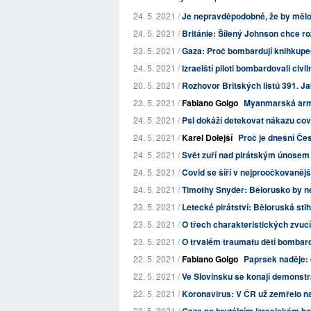
24. 5. 2021 /
Je nepravděpodobné, že by mělo 
24. 5. 2021 /
Británie: Šílený Johnson chce roz
23. 5. 2021 /
Gaza: Proč bombardují knihkupec
24. 5. 2021 /
Izraelští piloti bombardovali civi
20. 5. 2021 /
Rozhovor Britských listů 391. J
23. 5. 2021 /
Fabiano Golgo
Myanmarská armád
24. 5. 2021 /
Psi dokáží detekovat nákazu cov
24. 5. 2021 /
Karel Dolejší
Proč je dnešní Če
24. 5. 2021 /
Svět zuří nad pirátským únosem 
24. 5. 2021 /
Covid se šíří v nejproočkovanějš
24. 5. 2021 /
Timothy Snyder: Bělorusko by n
23. 5. 2021 /
Letecké pirátství: Běloruská stih
23. 5. 2021 /
O třech charakteristických zvuc
23. 5. 2021 /
O trvalém traumatu dětí bombard
22. 5. 2021 /
Fabiano Golgo
Paprsek naděje: d
22. 5. 2021 /
Ve Slovinsku se konají demonstr
22. 5. 2021 /
Koronavirus: V ČR už zemřelo na 
22. 5. 2021 /