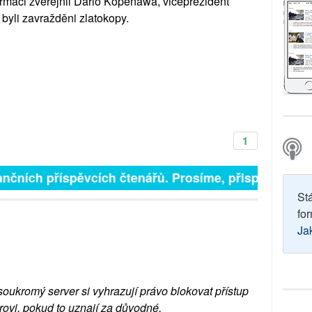
rmaci zveřejnil Dário Kopenawa, viceprezident
 byli zavražděni zlatokopy.
1
finančních příspěvcích čtenářů. Prosíme, přispějte. ➥
St
for
Ja
soukromý server si vyhrazují právo blokovat přístup
rovi, pokud to uznají za důvodné.