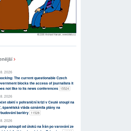
enější
 8. 2026
ocking: The current questionable Czech
vernment blocks the access of journalists it
es not like to its news conferences
15524
 8. 2026
čet obětí v pohraniční krizi v Ceutě stoupl na
, španělská vláda oznámila plány na
ybudování bariéry
11528
 8. 2026
ump ustoupil od útoků na Írán po varování ze