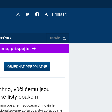
Přihlásit
SPĚVKY
e, přispějte. ➥
OBJEDNAT PŘEDPLATNÉ
hno, vůči čemu jsou
ské listy opakem
ním obsahem současných novin je
ionalizované zpravodajství zpracované