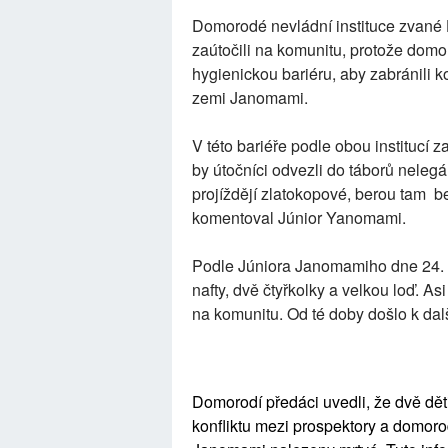
Domorodé nevládní instituce zvané 
zaútočili na komunitu, protože domor
hygienickou bariéru, aby zabránili 
zemi Janomami.
V této bariéře podle obou institucí z
by útočníci odvezli do táborů nelegá
projíždějí zlatokopové, berou tam be
komentoval Júnior Yanomami.
Podle Júniora Janomamiho dne 24. 
nafty, dvě čtyřkolky a velkou loď. Asi 
na komunitu. Od té doby došlo k da
Domorodí předáci uvedli, že dvě dět
konfliktu mezi prospektory a domor