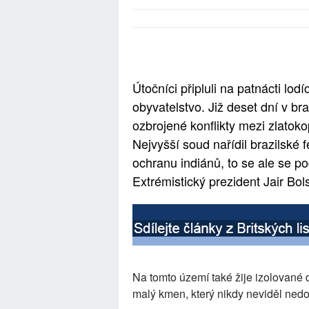
Útočníci připluli na patnácti l
obyvatelstvo. Již deset dní v br
ozbrojené konflikty mezi zlatok
Nejvyšší soud nařídil brazilské 
ochranu indiánů, to se ale se p
Extrémistický prezident Jair B
Na tomto území také žije izolované
malý kmen, který nikdy neviděl ned