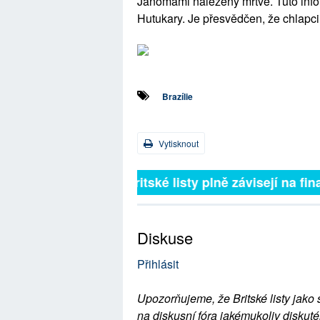
Janomami nalezeny mrtvé. Tuto info
Hutukary. Je přesvědčen, že chlapci
Brazílie
Vytisknout
Britské listy plně závisejí na 
Diskuse
Přihlásit
Upozorňujeme, že Britské listy jako 
na diskusní fóra jakémukoliv diskuté