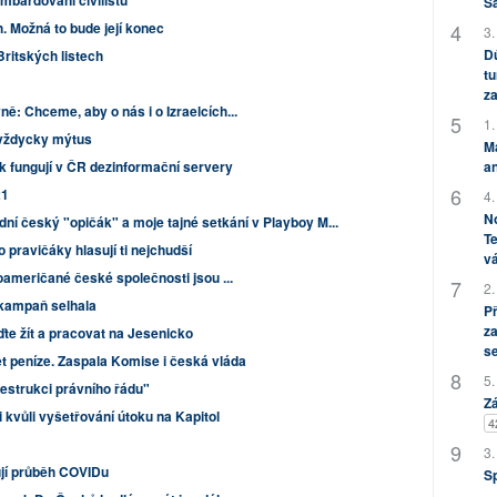
mbardování civilistů
S
 Možná to bude její konec
3.
Dů
Britských listech
tu
za
ě: Chceme, aby o nás i o Izraelcích...
1.
l vždycky mýtus
M
ak fungují v ČR dezinformační servery
an
21
4.
No
dní český "opičák" a moje tajné setkání v Playboy M...
Te
 pravičáky hlasují ti nejchudší
vá
oameričané české společnosti jsou ...
2.
 kampaň selhala
P
za
ďte žít a pracovat na Jesenicko
s
et peníze. Zaspala Komise i česká vláda
5.
destrukci právního řádu"
Zá
 kvůli vyšetřování útoku na Kapitol
4
3.
ují průběh COVIDu
S