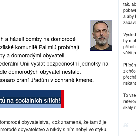
tak, a
pobavi
a aby 
zadava
Výsled
odích a házeli bomby na domorodé
by moh
azilské komunitě Palimiú probíhají
příběh
větší 
opy a domorodými obyvateli.
federální Unii vyslat bezpečnostní jednotky na
Příběh
odle domorodých obyvatel nestalo.
zlehčo
přechá
olsonaro brání úřadům v ochraně kmene.
riskant
To vše
refero
škály 
 domorodé obyvatelstva, což znamená, že tam žije
omorodé obyvatelstvo a nikdy s ním nebyl ve styku.