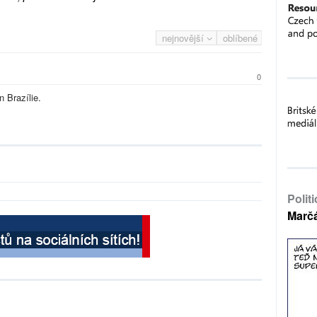
nejnovější
oblíbené
0
n Brazílie.
Polit
Marč