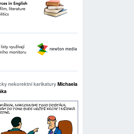
icky nekorektní karikatury
Michaela
áka