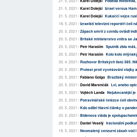
21. 5. 2021 /
Karel Dolejší
Poběda medvěda, 
21. 5. 2021 /
Karel Dolejší
Izrael versus Hamá
21. 5. 2021 /
Karel Dolejší
Kukaččí vejce rus
18. 5. 2021 /
Izraelští televizní reportéři čelí
20. 5. 2021 /
Zápach smrti z covidu ovládl indi
20. 5. 2021 /
Britské ministerstvo vnitra se J
20. 5. 2021 /
Petr Haraším
Sputnik zbla máš
20. 5. 2021 /
Petr Haraším
Kolo kolo mlýnský
30. 4. 2021 /
Rozhovor Britských listů 385. Ni
20. 5. 2021 /
Protest proti vyvěšování vlajky 
20. 5. 2021 /
Fabiano Golgo
Brazilský ministr 
20. 5. 2021 /
David Marenčák
Lvi, anebo opi
20. 5. 2021 /
Vojtěch Landa
Nejukecanější j
20. 5. 2021 /
Potravinářské řetězce čelí obviněn
20. 5. 2021 /
Kdo sdílel hlavní články o pan
20. 5. 2021 /
Bidenova vláda je spolupachatel
20. 5. 2021 /
Daniel Veselý
Iracionální podku
19. 5. 2021 /
Neomalený cenzurní zásah vůči 