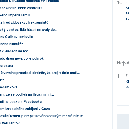
aneb Do Čechů hodláme rýt i nadále
3.
s: Oběsit, nebo zastřelit?
Kl
za
kého imperialismu
s
 násilí od židovských extremistů
cký venkov, lidé házejí mrtvoly do...
anu Čulíkovi omluvilo
, nebo blamáž?
 v Radách se toč!
kdo dnes neví, co je pokrok
Nejsd
agresora
životního prostředí obviněn, že stojí v čele mafi...
7.
ce?
Kl
od
e Adámková
í, že se podílejí na ilegálním ni...
demii na českém Facebooku
em izraelského zabíjení v Gaze
řování Izraeli je amplifikováno českým mediálním m...
Kverulantovi