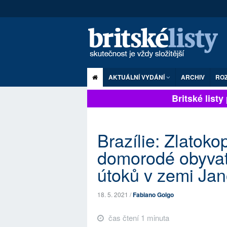
AKTUÁLNÍ VYDÁNÍ
ARCHIV
RO
Britské listy p
Brazílie: Zlatok
domorodé obyvat
útoků v zemi Ja
18. 5. 2021 /
Fabiano Golgo
čas čtení 1 minuta