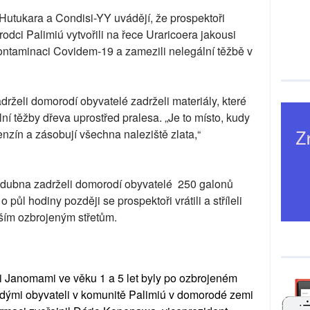
Hutukara a Condisi-YY uvádějí, že prospektoři
odci Palimiú vytvořili na řece Uraricoera jakousi
kontaminaci Covidem-19 a zamezili nelegální těžbě v
adrželi domorodí obyvatelé zadrželi materiály, které
lní těžby dřeva uprostřed pralesa. „Je to místo, kudy
nzín a zásobují všechna naleziště zlata,“
dubna zadrželi domorodí obyvatelé 250 galonů
o půl hodiny později se prospektoři vrátili a stříleli
lším ozbrojeným střetům.
i Janomami ve věku 1 a 5 let byly po ozbrojeném
odými obyvateli v komunitě Palimiú v domorodé zemi