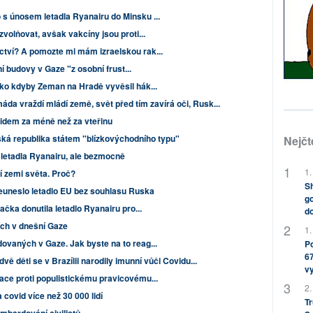
s únosem letadla Ryanairu do Minsku ...
volňovat, avšak vakcíny jsou proti...
tví? A pomozte mi mám izraelskou rak...
lní budovy v Gaze "z osobní frust...
ako kdyby Zeman na Hradě vyvěsil hák...
a vraždí mládí země, svět před tím zavírá oči, Rusk...
idem za méně než za vteřinu
ská republika státem "blízkovýchodního typu"
Nejčt
letadla Ryanairu, ale bezmocně
1.
í zemi světa. Proč?
Sh
euneslo letadlo EU bez souhlasu Ruska
go
ačka donutila letadlo Ryanairu pro...
do
ích v dnešní Gaze
1.
ovaných v Gaze. Jak byste na to reag...
Po
67
vě děti se v Brazílii narodily imunní vůči Covidu...
v
ace proti populistickému pravicovému...
2.
covid více než 30 000 lidí
Tr