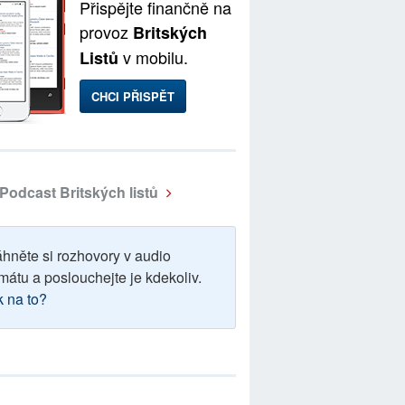
Přispějte finančně na
provoz
Britských
v mobilu.
Listů
CHCI PŘISPĚT
Podcast Britských listů
áhněte si rozhovory v audio
mátu a poslouchejte je kdekoliv.
k na to?