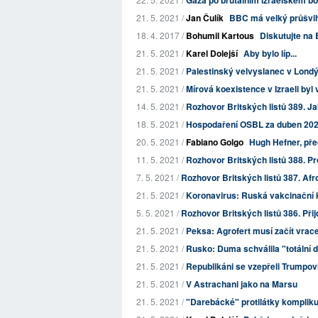
Gaza po brutálním izraelském bo
21. 5. 2021 /
Jan Čulík
BBC má velký průšvih.
18. 4. 2017 /
Bohumil Kartous
Diskutujte na 
21. 5. 2021 /
Karel Dolejší
Aby bylo líp...
21. 5. 2021 /
Palestinský velvyslanec v Londýn
21. 5. 2021 /
Mírová koexistence v Izraeli by
14. 5. 2021 /
Rozhovor Britských listů 389. J
18. 5. 2021 /
Hospodaření OSBL za duben 20
20. 5. 2021 /
Fabiano Golgo
Hugh Hefner, pře
11. 5. 2021 /
Rozhovor Britských listů 388. Pro
7. 5. 2021 /
Rozhovor Britských listů 387. Afr
21. 5. 2021 /
Koronavirus: Ruská vakcinační
5. 5. 2021 /
Rozhovor Britských listů 386. Přij
21. 5. 2021 /
Peksa: Agrofert musí začít vrac
21. 5. 2021 /
Rusko: Duma schválila "totální 
21. 5. 2021 /
Republikáni se vzepřeli Trumpovi
21. 5. 2021 /
V Astrachani jako na Marsu
21. 5. 2021 /
"Darebácké" protilátky komplik