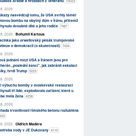
aúdské Arábie a hrozbách z Teheránu
10023
 8. 2026
kazy nasvědčují tomu, že USA svrhly téměř
novou bombu na obytný dům v Íránu, přičemž
hynulo dvouleté dítě a jeho rodiče
7487
 8. 2026
Bohumil Kartous
acinka jako orwellovský pěšák trumpovské
titeze o demokracii (o skutečnosti)
7434
 8. 2026
vá jednání mezi USA a Íránem jsou pro
herán „poslední šancí“, jak zabránit eskalaci
lky, tvrdí Trump
5223
 8. 2026
ři výbuchu bomby v moskevské restauraci
hynuli tři lidé; explodovalo zařízení, které u
ebe měla žena
4258
 8. 2026
hada trvanlivosti římského betonu rozluštěna
203
 8. 2026
Oldřich Maděra
potřeba vody v JE Dukovany
4110