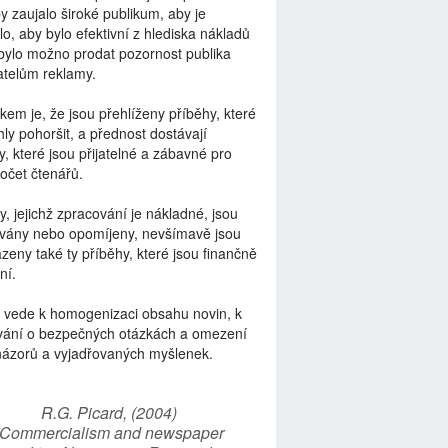
by zaujalo široké publikum, aby je
lo, aby bylo efektivní z hlediska nákladů
bylo možno prodat pozornost publika
telům reklamy.
kem je, že jsou přehlíženy příběhy, které
ly pohoršit, a přednost dostávají
y, které jsou přijatelné a zábavné pro
počet čtenářů.
y, jejichž zpracování je nákladné, jsou
vány nebo opomíjeny, nevšímavě jsou
zeny také ty příběhy, které jsou finančně
ní.
 vede k homogenizaci obsahu novin, k
vání o bezpečných otázkách a omezení
názorů a vyjadřovaných myšlenek.
R.G. Picard, (2004)
“Commercialism and newspaper