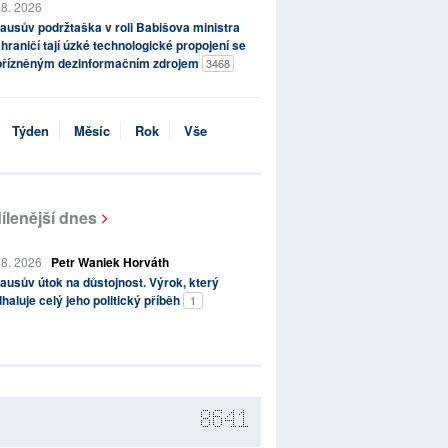
 8. 2026
ausův podržtaška v roli Babišova ministra
hraničí tají úzké technologické propojení se
přízněným dezinformačním zdrojem
3468
Týden
Měsíc
Rok
Vše
ílenější dnes
 8. 2026
Petr Waniek Horváth
ausův útok na důstojnost. Výrok, který
haluje celý jeho politický příběh
1
8641