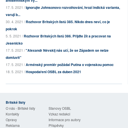
antisemitským vý...
17. 5. 2021 /
Ignorujte Johnsonovo rozvolňování, hrozí indická varianta,
varují b...
30. 4. 2021 /
Rozhovor Britských listů 385. Nikdo dnes neví, co je
pokrok
5. 5. 2021 /
Rozhovor Britských listů 386. Přijďte žít a pracovat na
Jesenicko
17. 5. 2021 /
"Alexandr Něvskij nás učí, že se Západem se nelze
domluvit"
17. 5. 2021 /
Arménský premiér požádal Putina o vojenskou pomoc
18. 5. 2021 /
Hospodaření OSBL za duben 2021
Britské listy
O nás - Britské listy
Stanovy OSBL
Kontakty
Vzkaz redakci
Opravy
Informace pro autory
Reklama
Příspěvky