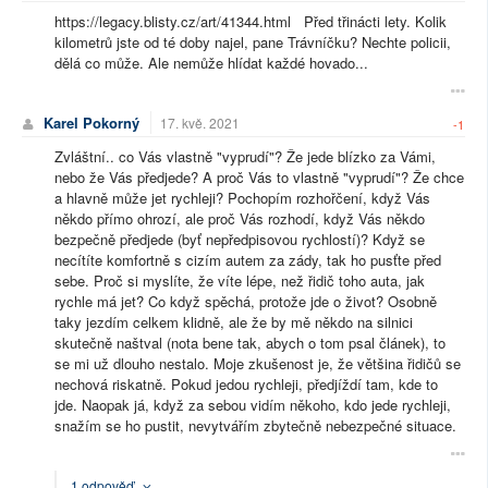
https://legacy.blisty.cz/art/41344.html Před třinácti lety. Kolik
kilometrů jste od té doby najel, pane Trávníčku? Nechte policii,
dělá co může. Ale nemůže hlídat každé hovado...
Karel Pokorný
17. kvě. 2021
-1
Zvláštní.. co Vás vlastně "vyprudí"? Že jede blízko za Vámi,
nebo že Vás předjede? A proč Vás to vlastně "vyprudí"? Že chce
a hlavně může jet rychleji? Pochopím rozhořčení, když Vás
někdo přímo ohrozí, ale proč Vás rozhodí, když Vás někdo
bezpečně předjede (byť nepředpisovou rychlostí)? Když se
necítíte komfortně s cizím autem za zády, tak ho pusťte před
sebe. Proč si myslíte, že víte lépe, než řidič toho auta, jak
rychle má jet? Co když spěchá, protože jde o život? Osobně
taky jezdím celkem klidně, ale že by mě někdo na silnici
skutečně naštval (nota bene tak, abych o tom psal článek), to
se mi už dlouho nestalo. Moje zkušenost je, že většina řidičů se
nechová riskatně. Pokud jedou rychleji, předjíždí tam, kde to
jde. Naopak já, když za sebou vidím někoho, kdo jede rychleji,
snažím se ho pustit, nevytvářím zbytečně nebezpečné situace.
1 odpověď