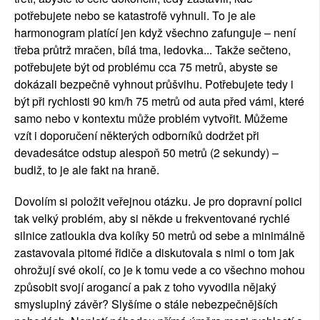
potřebujete nebo se katastrofě vyhnuli. To je ale
harmonogram platící jen když všechno zafunguje – není
třeba průtrž mračen, bílá tma, ledovka... Takže sečteno,
potřebujete být od problému cca 75 metrů, abyste se
dokázali bezpečně vyhnout průšvihu. Potřebujete tedy i
být při rychlosti 90 km/h 75 metrů od auta před vámi, které
samo nebo v kontextu může problém vytvořit. Můžeme
vzít i doporučení některých odborníků dodržet při
devadesátce odstup alespoň 50 metrů (2 sekundy) –
budiž, to je ale fakt na hraně.
Dovolím si položit veřejnou otázku. Je pro dopravní polici
tak velký problém, aby si někde u frekventované rychlé
silnice zatloukla dva kolíky 50 metrů od sebe a minimálně
zastavovala pitomé řidiče a diskutovala s nimi o tom jak
ohrožují své okolí, co je k tomu vede a co všechno mohou
způsobit svojí arogancí a pak z toho vyvodila nějaký
smysluplný závěr? Slyšíme o stále nebezpečnějších