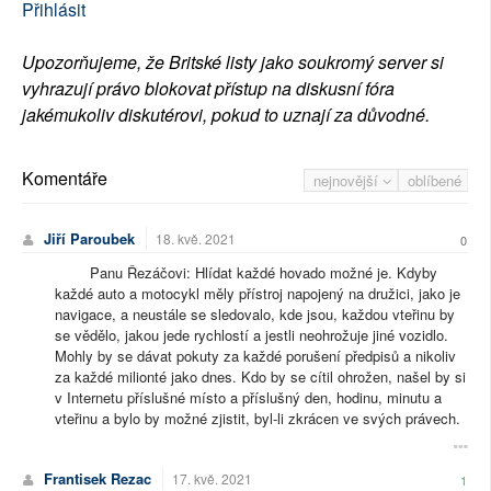
Přihlásit
Upozorňujeme, že Britské listy jako soukromý server si
vyhrazují právo blokovat přístup na diskusní fóra
jakémukoliv diskutérovi, pokud to uznají za důvodné.
Komentáře
nejnovější
oblíbené
Jiří Paroubek
18. kvě. 2021
0
Panu Řezáčovi: Hlídat každé hovado možné je. Kdyby
každé auto a motocykl měly přístroj napojený na družici, jako je
navigace, a neustále se sledovalo, kde jsou, každou vteřinu by
se vědělo, jakou jede rychlostí a jestli neohrožuje jiné vozidlo.
Mohly by se dávat pokuty za každé porušení předpisů a nikoliv
za každé milionté jako dnes. Kdo by se cítil ohrožen, našel by si
v Internetu příslušné místo a příslušný den, hodinu, minutu a
vteřinu a bylo by možné zjistit, byl-li zkrácen ve svých právech.
Frantisek Rezac
17. kvě. 2021
1