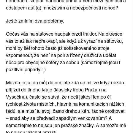
nehodách. Neplatí náhodou přímá úměra mezi rychlostí a
odstupem aut (a) množstvím a nebezpečností nehod?
Ještě zmíním dva problémy.
Občas vás na státovce naopak brzdí traktor. Na okresce
vás to až tak nepřekvapí, ale když už vyrazí na státovku,
mohl by šéf tohoto často již sofistikovaného stroje
vzpomenout, že není na poli a řízený družicí a udělat
něco pro obyčejné šoféry za sebou (samozřejmě jsou i
pozitivní případy :-)
Možná je to jen můj dojem, ale zdá se mi, že když někdo
přijíždí do jiného kraje (klasicky třeba Pražan na
Vysočinu), často se stává, že nectí jakési tempo či
rychlost života místních, hlavně na komunikacích nižších
řádů, ale musí tu svoji často drahou káru řádně oroštovat
– snad aby se předvedl zapadlým venkovanům? A
samozřejmě to nejsou jen pražské značky. A samozřejmě
to nejsou všichni pražští.