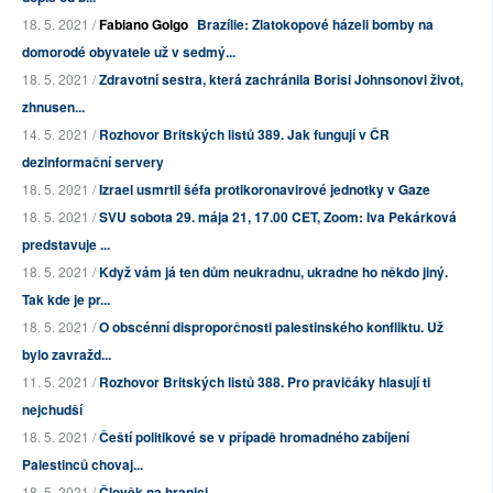
18. 5. 2021 /
Fabiano Golgo
Brazílie: Zlatokopové házeli bomby na
domorodé obyvatele už v sedmý...
18. 5. 2021 /
Zdravotní sestra, která zachránila Borisi Johnsonovi život,
zhnusen...
14. 5. 2021 /
Rozhovor Britských listů 389. Jak fungují v ČR
dezinformační servery
18. 5. 2021 /
Izrael usmrtil šéfa protikoronavirové jednotky v Gaze
18. 5. 2021 /
SVU sobota 29. mája 21, 17.00 CET, Zoom: Iva Pekárková
predstavuje ...
18. 5. 2021 /
Když vám já ten dům neukradnu, ukradne ho někdo jiný.
Tak kde je pr...
18. 5. 2021 /
O obscénní disproporčnosti palestinského konfliktu. Už
bylo zavražd...
11. 5. 2021 /
Rozhovor Britských listů 388. Pro pravičáky hlasují ti
nejchudší
18. 5. 2021 /
Čeští politikové se v případě hromadného zabíjení
Palestinců chovaj...
18. 5. 2021 /
Člověk na hranici