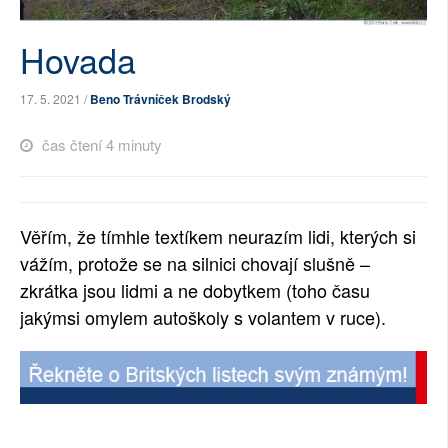
SOCIÁLNÍ SÍTĚ
Hovada
RUBRIKY
17. 5. 2021 /
Beno Trávníček Brodský
PLNÁ VERZE STRÁNEK
čas čtení 4 minuty
Věřím, že tímhle textíkem neurazím lidi, kterých si
vážím, protože se na silnici chovají slušně –
zkrátka jsou lidmi a ne dobytkem (toho času
jakýmsi omylem autoškoly s volantem v ruce).