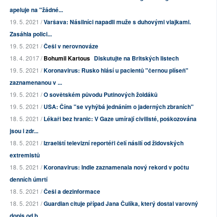
apeluje na "žádné...
19. 5. 2021 /
Varšava: Násilníci napadli muže s duhovými vlajkami.
Zasáhla polici...
19. 5. 2021 /
Češi v nerovnováze
18. 4. 2017 /
Bohumil Kartous
Diskutujte na Britských listech
19. 5. 2021 /
Koronavirus: Rusko hlásí u pacientů "černou plíseň"
zaznamenanou v ...
19. 5. 2021 /
O sovětském původu Putinových žoldáků
19. 5. 2021 /
USA: Čína "se vyhýbá jednáním o jaderných zbraních"
18. 5. 2021 /
Lékaři bez hranic: V Gaze umírají civilisté, poškozována
jsou i zdr...
18. 5. 2021 /
Izraelští televizní reportéři čelí násilí od židovských
extremistů
18. 5. 2021 /
Koronavirus: Indie zaznamenala nový rekord v počtu
denních úmrtí
18. 5. 2021 /
Češi a dezinformace
18. 5. 2021 /
Guardian cituje případ Jana Čulíka, který dostal varovný
dopis od b...