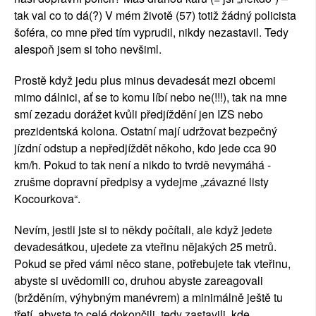
tak val co to dá(?) V mém životě (57) totiž žádný policista
šoféra, co mne před tím vyprudil, nikdy nezastavil. Tedy
alespoň jsem si toho nevšiml.
Prostě když jedu plus minus devadesát mezi obcemi
mimo dálnici, ať se to komu líbí nebo ne(!!!), tak na mne
smí zezadu dorážet kvůli předjíždění jen IZS nebo
prezidentská kolona. Ostatní mají udržovat bezpečný
jízdní odstup a nepředjíždět někoho, kdo jede cca 90
km/h. Pokud to tak není a nikdo to tvrdě nevymáhá -
zrušme dopravní předpisy a vydejme „závazné listy
Kocourkova“.
Nevím, jestli jste si to někdy počítali, ale když jedete
devadesátkou, ujedete za vteřinu nějakých 25 metrů.
Pokud se před vámi něco stane, potřebujete tak vteřinu,
abyste si uvědomili co, druhou abyste zareagovali
(bržděním, výhybným manévrem) a minimálně ještě tu
třetí, abyste to celé dokončili, tedy zastavili, kde