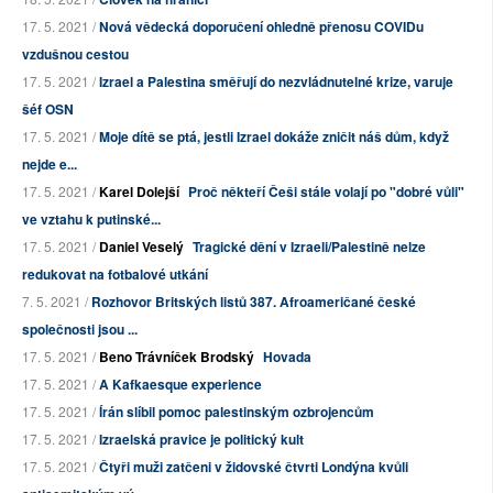
17. 5. 2021 /
Nová vědecká doporučení ohledně přenosu COVIDu
vzdušnou cestou
17. 5. 2021 /
Izrael a Palestina směřují do nezvládnutelné krize, varuje
šéf OSN
17. 5. 2021 /
Moje dítě se ptá, jestli Izrael dokáže zničit náš dům, když
nejde e...
17. 5. 2021 /
Karel Dolejší
Proč někteří Češi stále volají po "dobré vůli"
ve vztahu k putinské...
17. 5. 2021 /
Daniel Veselý
Tragické dění v Izraeli/Palestině nelze
redukovat na fotbalové utkání
7. 5. 2021 /
Rozhovor Britských listů 387. Afroameričané české
společnosti jsou ...
17. 5. 2021 /
Beno Trávníček Brodský
Hovada
17. 5. 2021 /
A Kafkaesque experience
17. 5. 2021 /
Írán slíbil pomoc palestinským ozbrojencům
17. 5. 2021 /
Izraelská pravice je politický kult
17. 5. 2021 /
Čtyři muži zatčeni v židovské čtvrti Londýna kvůli