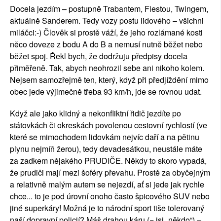
Docela jezdím – postupně Trabantem, Fiestou, Twingem,
aktuálně Sanderem. Tedy vozy postu lidového – všichni
miláčci:-) Člověk si prostě váží, že jeho rozlámané kosti
něco doveze z bodu A do B a nemusí nutně běžet nebo
běžet spoj. Řekl bych, že dodržuju předpisy docela
přiměřeně. Tak, abych neohrozil sebe ani nikoho kolem.
Nejsem samozřejmě ten, který, když při předjíždění mimo
obec jede výjimečně třeba 93 km/h, jde se rovnou udat.
Když ale jako klidný a nekonfliktní řidič jezdíte po
státovkách či okreskách povolenou cestovní rychlostí (ve
které se mimochodem lidovkám nejvíc daří a na pětinu
plynu nejmíň žerou), tedy devadesátkou, neustále máte
za zadkem nějakého PRUDIČE. Někdy to skoro vypadá,
že prudiči mají mezi šoféry převahu. Prostě za obyčejným
a relativně malým autem se nejezdí, ať si jede jak rychle
chce... to je pod úrovní onoho často špicového SUV nebo
jiné superkáry! Možná je to národní sport tiše tolerovaný
naší dopravní policií? Máš drahou káru (= jsi „někdo“) –