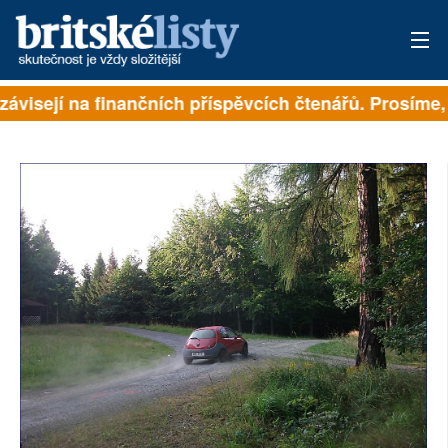
závisejí na finančních příspěvcích čtenářů. Prosíme, p
PŘIHLÁSIT
AKTUÁLNÍ VYDÁNÍ
ARCHIV
ROZHOVORY
TÉMATA
NEJČTENĚJŠÍ ZA 7 DNÍ
AUTOŘI
PŘÍSPĚVKY NA PROVOZ