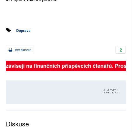
Doprava
2
Vytisknout
ě závisejí na finančních příspěvcích čtenářů. Prosíme
14351
Diskuse