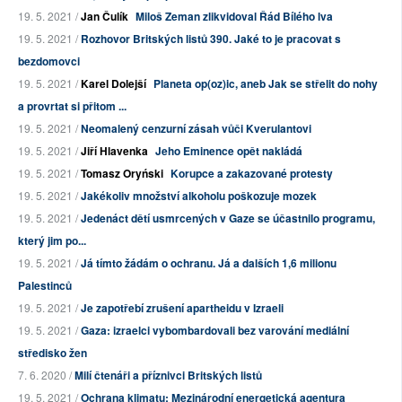
19. 5. 2021 /
Jan Čulík
Miloš Zeman zlikvidoval Řád Bílého lva
19. 5. 2021 /
Rozhovor Britských listů 390. Jaké to je pracovat s
bezdomovci
19. 5. 2021 /
Karel Dolejší
Planeta op(oz)ic, aneb Jak se střelit do nohy
a provrtat si přitom ...
19. 5. 2021 /
Neomalený cenzurní zásah vůči Kverulantovi
19. 5. 2021 /
Jiří Hlavenka
Jeho Eminence opět nakládá
19. 5. 2021 /
Tomasz Oryński
Korupce a zakazované protesty
19. 5. 2021 /
Jakékoliv množství alkoholu poškozuje mozek
19. 5. 2021 /
Jedenáct dětí usmrcených v Gaze se účastnilo programu,
který jim po...
19. 5. 2021 /
Já tímto žádám o ochranu. Já a dalších 1,6 milionu
Palestinců
19. 5. 2021 /
Je zapotřebí zrušení apartheidu v Izraeli
19. 5. 2021 /
Gaza: izraelci vybombardovali bez varování mediální
středisko žen
7. 6. 2020 /
Milí čtenáři a příznivci Britských listů
19. 5. 2021 /
Ochrana klimatu: Mezinárodní energetická agentura