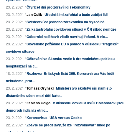
23. 2. 2021 /
Čtyřicet dní pro zdraví lidí i ekonomiky
23. 2. 2021 /
Jan Čulík
Úřední šiml zařehtal a bude zabíjet lidi
23. 2. 2021 /
Svědectví od jednoho zdravotníka na Vysočině
23. 2. 2021 /
Za katastrofální covidovou situaci v ČR nikdo nemůže
23. 2. 2021 /
Odborníci naléhavě vládě navrhují řešení. A nic...
23. 2. 2021 /
Slovensko požádalo EU o pomoc v důsledku "tragické"
covidové situace
23. 2. 2021 /
Očkování ve Skotsku vedlo k dramatickému poklesu
hospitalizací na c...
18. 2. 2021 /
Rozhovor Britských listů 365. Koronavirus: Vás léčit
nebudeme, prot...
23. 2. 2021 /
Tomasz Oryński
Ministerstvo školství šíří namísto
distančního učení mezi děti kato...
23. 2. 2021 /
Fabiano Golgo
V důsledku covidu a kvůli Bolsonarovi jsou
domorodí indiáni z etnic...
23. 2. 2021 /
Koronavirus: USA versus Česko
22. 2. 2021 /
Zbavte se představy, že lze "rozvolňovat" hned po