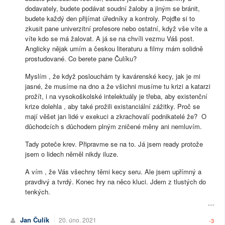
dodavately, budete podávat soudní žaloby a jiným se bránit,
budete každý den přijímat úředníky a kontroly. Pojďte si to
zkusit pane univerzitní profesore nebo ostatní, když vše víte a
víte kdo se má žalovat. A já se na chvíli vezmu Váš post.
Anglicky nějak umím a českou literaturu a filmy mám solidně
prostudované. Co berete pane Čulíku?
Myslím , že když poslouchám ty kavárenské kecy, jak je mi
jasné, že musíme na dno a že všichni musíme tu krizi a katarzi
prožít, i na vysokoškolské intelektuály je třeba, aby existenční
krize dolehla , aby také prožili existanciální zážitky. Proč se
mají věšet jan lidé v exekuci a zkrachovalí podnikatelé že? O
důchodcích s důchodem plným zničené měny ani nemluvím.
Tady poteče krev. Připravme se na to. Já jsem ready protože
jsem o lidech něměl nikdy iluze.
A vím , že Vás všechny těmi kecy seru. Ale jsem upřímný a
pravdivý a tvrdý. Konec hry na něco kluci. Jdem z tlustých do
tenkých.
Jan Čulík
20. úno. 2021
-3