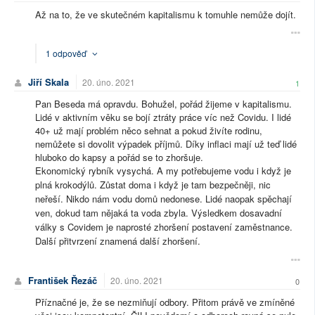
Až na to, že ve skutečném kapitalismu k tomuhle nemůže dojít.
1 odpověď
Jiří Skala
20. úno. 2021
1
Pan Beseda má opravdu. Bohužel, pořád žijeme v kapitalismu.
Lidé v aktivním věku se bojí ztráty práce víc než Covidu. I lidé
40+ už mají problém něco sehnat a pokud živíte rodinu,
nemůžete si dovolit výpadek příjmů. Díky inflaci mají už teď lidé
hluboko do kapsy a pořád se to zhoršuje.
Ekonomický rybník vysychá. A my potřebujeme vodu i když je
plná krokodýlů. Zůstat doma i když je tam bezpečněji, nic
neřeší. Nikdo nám vodu domů nedonese. Lidé naopak spěchají
ven, dokud tam nějaká ta voda zbyla. Výsledkem dosavadní
války s Covidem je naprosté zhoršení postavení zaměstnance.
Další přitvrzení znamená další zhoršení.
František Řezáč
20. úno. 2021
0
Příznačné je, že se nezmiňují odbory. Přitom právě ve zmíněné