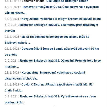
18. 4. 2017 /
Bohumil Kartous
Diskutujte na Britských listech
12. 2. 2021 /
Rozhovor Britských listů 363. Československo bylo před
válkou rozum...
22. 2. 2021 /
Nový Zéland: Vakcinace je malým krokem na dlouhé cestě
5. 2. 2021 /
Rozhovor Britských listů 360. S kamerou proti úzkostným
stavům
22. 2. 2021 /
Má Si Ťin-pchingova koncepce socialismu blíže ke
Stalinovi, nebo k ...
22. 2. 2021 /
Devadesátiletá žena ze Seattlu ušla kvůli očkování 10 km
ve sněhu
9. 2. 2021 /
Rozhovor Britských listů 362. Očkování: Premiér řekl, že se
musíme ...
22. 2. 2021 /
Koronavirus: Integrovaná vakcinace a sociální
distancování mohou za...
21. 2. 2021 /
Covid: O život na JIPkách zápolí stále mladší lidé. Už
čtyřicátníci...
6. 2. 2021 /
Rozhovor Britských listů 361: Vyřeší konečně ve středu
poslanci šok...