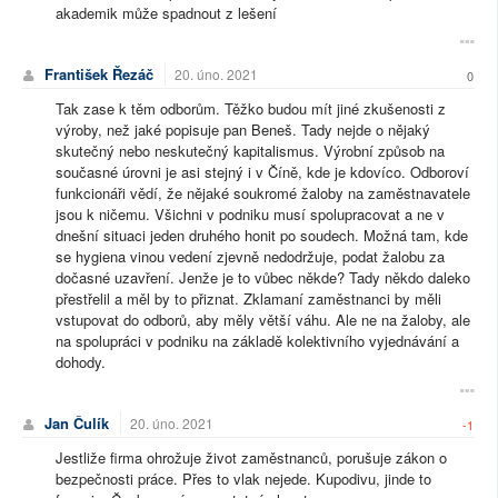
akademik může spadnout z lešení
František Řezáč
20. úno. 2021
0
Tak zase k těm odborům. Těžko budou mít jiné zkušenosti z
výroby, než jaké popisuje pan Beneš. Tady nejde o nějaký
skutečný nebo neskutečný kapitalismus. Výrobní způsob na
současné úrovni je asi stejný i v Číně, kde je kdovíco. Odboroví
funkcionáři vědí, že nějaké soukromé žaloby na zaměstnavatele
jsou k ničemu. Všichni v podniku musí spolupracovat a ne v
dnešní situaci jeden druhého honit po soudech. Možná tam, kde
se hygiena vinou vedení zjevně nedodržuje, podat žalobu za
dočasné uzavření. Jenže je to vůbec někde? Tady někdo daleko
přestřelil a měl by to přiznat. Zklamaní zaměstnanci by měli
vstupovat do odborů, aby měly větší váhu. Ale ne na žaloby, ale
na spolupráci v podniku na základě kolektivního vyjednávání a
dohody.
Jan Čulík
20. úno. 2021
-1
Jestliže firma ohrožuje život zaměstnanců, porušuje zákon o
bezpečnosti práce. Přes to vlak nejede. Kupodivu, jinde to