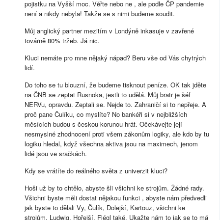
pojistku na Vyšší moc. Věřte nebo ne , ale podle ČP pandemie
není a nikdy nebyla! Takže se s nimi budeme soudit.
Můj anglický partner mezitím v Londýně inkasuje v zavřené
továrně 80% tržeb. Já nic.
Kluci nemáte pro mne nějaký nápad? Beru vše od Vás chytrých
lidí.
Do toho se tu blouzní, že budeme tisknout peníze. OK tak jděte
na ČNB se zeptat Rusnoka, jestli to udělá. Můj bratr je šéf
NERVu, opravdu. Zeptali se. Nejde to. Zahraničí si to nepřeje. A
proč pane Čulíku, co myslíte? No bankéři si v nejbližších
měsících budou s českou korunou hrát. Očekávejte její
nesmyslné zhodnocení proti všem zákonům logiky, ale kdo by tu
logiku hledal, když všechna aktiva jsou na maximech, jenom
lidé jsou ve sračkách.
Kdy se vrátíte do reálného světa z univerzit kluci?
Hoši už by to chtělo, abyste šli všichni ke strojům. Žádné rady.
Všichni byste měli dostat nějakou funkci , abyste nám předvedli
jak byste to dělali Vy, Čulík, Dolejší, Kartouz, všichni ke
strojům. Ludwig, Hořejší, Flégl také. Ukažte nám to jak se to má