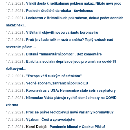
17. 2. 2021 /
V Indii došlo k radikálnímu poklesu nákaz. Nikdo neví proč
17. 2. 2021 /
Poslední útočiště darebáka - šovinismus
17. 2. 2021 /
Lockdown v Británii bude pokračovat, dokud počet denních
nákaz nekl...
17. 2. 2021 /
V Británii objevili novou variantu koronaviru
17. 2. 2021 /
Proč je všude tolik mrazů a sněhu? Teplý vzduch nad
severním pólem ...
17. 2. 2021 /
Britská "humanitární pomoc": Bez komentáře
17. 2. 2021 /
Etnicita a sociální deprivace jsou pro úmrtí na covid-19
rizikovými...
17. 2. 2021 /
"Evropa věří ruským nástěnkám"
17. 2. 2021 /
Věčné sbohem, zahraniční politiko EU
17. 2. 2021 /
Koronavirus v USA: Nemocnice stále šetří respirátory
17. 2. 2021 /
Německo: Vláda plánuje rychlé domácí testy na COVID
zdarma
17. 2. 2021 /
Proč se právě teď objevují nové varianty koronaviru?
17. 2. 2021 /
Výzkum: Češi a zpravodajství
17. 2. 2021 /
Karel Dolejší
Pandemie blbosti v Česku: Píší už