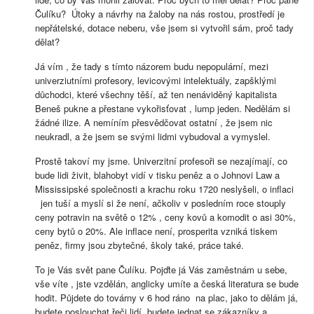
Čulíku? Útoky a návrhy na žaloby na nás rostou, prostředí je
nepřátelské, dotace neberu, vše jsem si vytvořil sám, proč tady
dělat?
Já vím , že tady s tímto názorem budu nepopulární, mezi
univerziutními profesory, levicovými intelektuály, zapšklými
důchodci, které všechny těší, až ten nenáviděný kapitalista
Beneš pukne a přestane vykořisťovat , lump jeden. Nedělám si
žádné ilize. A nemíním přesvědčovat ostatní , že jsem nic
neukradl, a že jsem se svými lidmi vybudoval a vymyslel.
Prostě takoví my jsme. Univerzitní profesoři se nezajímají, co
bude lidi živit, blahobyt vidí v tisku peněz a o Johnovi Law a
Mississipské společnosti a krachu roku 1720 neslyšeli, o inflaci
jen tuší a myslí si že není, ačkoliv v posledním roce stouply
ceny potravin na světě o 12% , ceny kovů a komodit o asi 30%,
ceny bytů o 20%. Ale inflace není, prosperita vzniká tiskem
peněz, firmy jsou zbytečné, školy také, práce také.
To je Vás svět pane Čulíku. Pojďte já Vás zaměstnám u sebe,
vše víte , jste vzdělán, anglicky umíte a česká literatura se bude
hodit. Půjdete do továrny v 6 hod ráno na plac, jako to dělám já,
budete poslouchat řeči lidí, budete jednat se zákazníky a