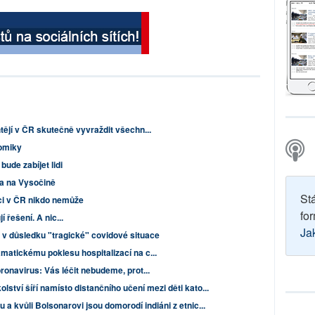
tějí v ČR skutečně vyvraždit všechn...
nomiky
bude zabíjet lidi
ka na Vysočině
St
aci v ČR nikdo nemůže
for
 řešení. A nic...
Ja
v důsledku "tragické" covidové situace
matickému poklesu hospitalizací na c...
ronavirus: Vás léčit nebudeme, prot...
olství šíří namísto distančního učení mezi děti kato...
 a kvůli Bolsonarovi jsou domorodí indiáni z etnic...