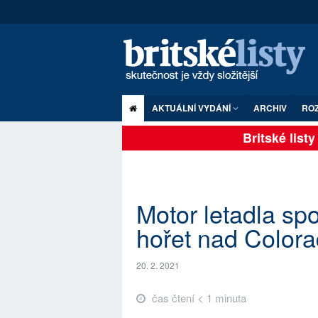
AKTUÁLNÍ VYDÁNÍ
ARCHIV
RO
Britské listy p
Motor letadla spo
hořet nad Color
20. 2. 2021
čas čtení < 1 minuta