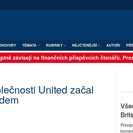
ZHOVORY
TÉMATA
RUBRIKY
NEJČTENĚJŠÍ
AUTOŘI
PŘÍ
lně závisejí na finančních příspěvcích čtenářů. Prosím
lečnosti United začal
adem
Všec
Brit
Primár
komerc