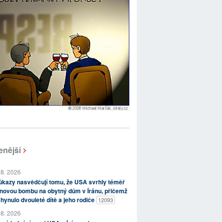
enější
 8. 2026
kazy nasvědčují tomu, že USA svrhly téměř
novou bombu na obytný dům v Íránu, přičemž
hynulo dvouleté dítě a jeho rodiče
12093
 8. 2026