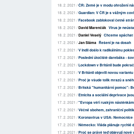
18. 2. 2021 /
ČR: Země je v modu ohrožení ná
18. 2. 2021 /
Guardian: V ČR je s vážným covid
18. 2. 2021 /
Facebook zablokoval četné strán
18. 2. 2021 /
David Marenčák
Virus je neústa
18. 2. 2021 /
Daniel Veselý
Chceme spáchat k
17. 2. 2021 /
Jan Sláma
Řešení je na dosah
17. 2. 2021 /
V Indii došlo k radikálnímu pokl
17. 2. 2021 /
Poslední útočiště darebáka - šo
17. 2. 2021 /
Lockdown v Británii bude pokrač
17. 2. 2021 /
V Británii objevili novou variant
17. 2. 2021 /
Proč je všude tolik mrazů a sně
17. 2. 2021 /
Britská "humanitární pomoc": 
17. 2. 2021 /
Etnicita a sociální deprivace jsou
17. 2. 2021 /
"Evropa věří ruským nástěnkám
17. 2. 2021 /
Věčné sbohem, zahraniční politi
17. 2. 2021 /
Koronavirus v USA: Nemocnice st
17. 2. 2021 /
Německo: Vláda plánuje rychlé 
17. 2. 2021 /
Proč se právě teď objevují nové 