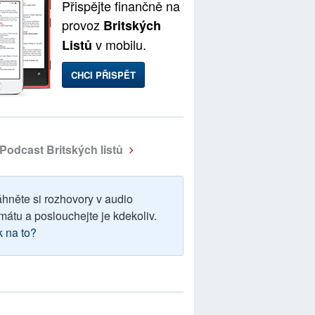
Přispějte finančně na
provoz
Britských
v mobilu.
Listů
CHCI PŘISPĚT
Podcast Britských listů
áhněte si rozhovory v audio
mátu a poslouchejte je kdekoliv.
k na to?