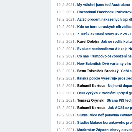
19. 2. 2021 /
My všichni jsme teď Australané
19. 2. 2021 /
Rozhodnutí Facebooku zablokovat 
19. 2. 2021 /
Až 20 procent nakažených trpí d
19. 2. 2021 /
Kde se bere u ruských elit záliba
19. 2. 2021 /
7 Tezí k aktuální revizi RVP ZV -
19. 2. 2021 /
Karel Dolejší
Jak se rodila kult
19. 2. 2021 /
Evoluce nacionalismu Alexeje N
19. 2. 2021 /
Co nás Trumpovo osvobození nauč
19. 2. 2021 /
New Scientist: Dvě varianty viru 
18. 2. 2021 /
Beno Trávníček Brodský
Češi s
19. 2. 2021 /
Italská policie vyšetřuje prost
18. 2. 2021 /
Bohumil Kartous
Nejhorší dopa
19. 2. 2021 /
OSN vyzývá k rychlému přijetí g
18. 2. 2021 /
Tomasz Oryński
Strana PiS teď
18. 2. 2021 /
Bohumil Kartous
Jak AC24.cz p
19. 2. 2021 /
Studie: Více než polovina covid
19. 2. 2021 /
Studie: Mutace korunkového prot
19. 2. 2021 /
Maďarsko: Západní obavy o svo