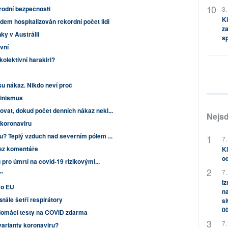
rodní bezpečnosti
3.
Kl
em hospitalizován rekordní počet lidí
za
ky v Austrálii
s
vní
olektivní harakiri?
esu nákaz. Nikdo neví proč
vinismus
ovat, dokud počet denních nákaz nekl...
Nejsd
u koronaviru
hu? Teplý vzduch nad severním pólem ...
7.
Bez komentáře
Kl
od
 pro úmrtí na covid-19 rizikovými...
7.
"
Iz
ko EU
na
ále šetří respirátory
si
0
domácí testy na COVID zdarma
7.
varianty koronaviru?