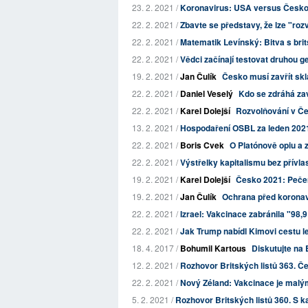
23. 2. 2021 /
Koronavirus: USA versus Česk
22. 2. 2021 /
Zbavte se představy, že lze "roz
22. 2. 2021 /
Matematik Levínský: Bitva s bri
22. 2. 2021 /
Vědci začínají testovat druhou ge
19. 2. 2021 /
Jan Čulík
Česko musí zavřít skla
22. 2. 2021 /
Daniel Veselý
Kdo se zdráhá za
22. 2. 2021 /
Karel Dolejší
Rozvolňování v Če
13. 2. 2021 /
Hospodaření OSBL za leden 202
22. 2. 2021 /
Boris Cvek
O Platónově opiu a 
22. 2. 2021 /
Výstřelky kapitalismu bez přívla
19. 2. 2021 /
Karel Dolejší
Česko 2021: Pečen
19. 2. 2021 /
Jan Čulík
Ochrana před koronavi
22. 2. 2021 /
Izrael: Vakcinace zabránila "98,
22. 2. 2021 /
Jak Trump nabídl Kimovi cestu l
18. 4. 2017 /
Bohumil Kartous
Diskutujte na 
12. 2. 2021 /
Rozhovor Britských listů 363. Č
22. 2. 2021 /
Nový Zéland: Vakcinace je malý
5. 2. 2021 /
Rozhovor Britských listů 360. S