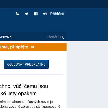
Přihlásit
SPĚVKY
e, přispějte. ➥
OBJEDNAT PŘEDPLATNÉ
hno, vůči čemu jsou
ské listy opakem
ním obsahem současných novin je
ionalizované zpravodajství zpracované