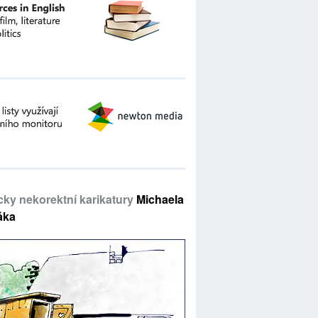
icky nekorektní karikatury
Michaela
áka