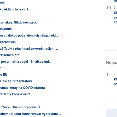
S
vní
3.
olektivní harakiri?
Kl
za
s
esu nákaz. Nikdo neví proč
vinismus
ovat, dokud počet denních nákaz nekl...
u koronaviru
hu? Teplý vzduch nad severním pólem ...
Bez komentáře
 pro úmrtí na covid-19 rizikovými...
Nejsd
"
7.
ko EU
Kl
ále šetří respirátory
od
domácí testy na COVID zdarma
varianty koronaviru?
v Česku: Píší už pragováci?
echáme Česko zbankrotovat výstavbou ...