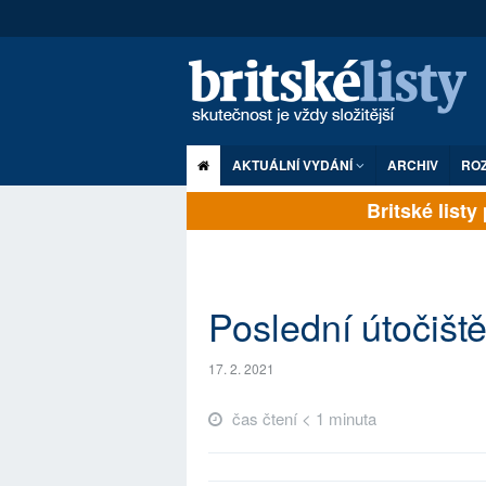
AKTUÁLNÍ VYDÁNÍ
ARCHIV
RO
Britské listy p
Poslední útočišt
17. 2. 2021
čas čtení < 1 minuta