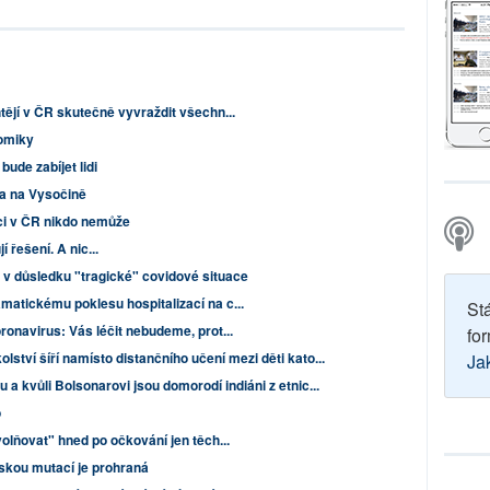
tějí v ČR skutečně vyvraždit všechn...
nomiky
bude zabíjet lidi
ka na Vysočině
aci v ČR nikdo nemůže
 řešení. A nic...
v důsledku "tragické" covidové situace
matickému poklesu hospitalizací na c...
St
ronavirus: Vás léčit nebudeme, prot...
for
olství šíří namísto distančního učení mezi děti kato...
Ja
 a kvůli Bolsonarovi jsou domorodí indiáni z etnic...
o
volňovat" hned po očkování jen těch...
tskou mutací je prohraná