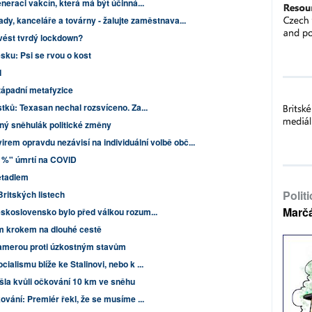
neraci vakcín, která má být účinná...
dy, kanceláře a továrny - žalujte zaměstnava...
vést tvrdý lockdown?
sku: Psi se rvou o kost
1
západní metafyzice
stků: Texasan nechal rozsvíceno. Za...
ý sněhulák politické změny
rem opravdu nezávisí na individuální volbě obč...
9 %" úmrtí na COVID
etadlem
Polit
Britských listech
Marč
eskoslovensko bylo před válkou rozum...
m krokem na dlouhé cestě
 kamerou proti úzkostným stavům
alismu blíže ke Stalinovi, nebo k ...
ušla kvůli očkování 10 km ve sněhu
ování: Premiér řekl, že se musíme ...