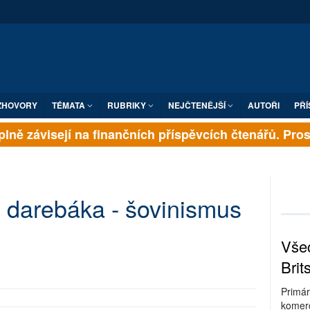
ZHOVORY
TÉMATA
RUBRIKY
NEJČTENĚJŠÍ
AUTOŘI
PŘÍ
lně závisejí na finančních příspěvcích čtenářů. Prosím
ě darebáka - šovinismus
Všec
Brit
Primár
komerc