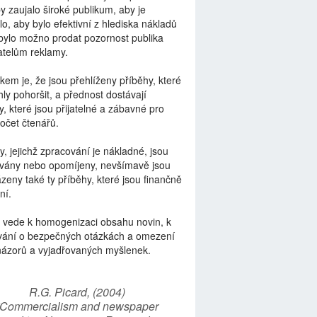
by zaujalo široké publikum, aby je
lo, aby bylo efektivní z hlediska nákladů
bylo možno prodat pozornost publika
telům reklamy.
kem je, že jsou přehlíženy příběhy, které
ly pohoršit, a přednost dostávají
y, které jsou přijatelné a zábavné pro
počet čtenářů.
y, jejichž zpracování je nákladné, jsou
vány nebo opomíjeny, nevšímavě jsou
zeny také ty příběhy, které jsou finančně
ní.
 vede k homogenizaci obsahu novin, k
vání o bezpečných otázkách a omezení
názorů a vyjadřovaných myšlenek.
R.G. Picard, (2004)
“Commercialism and newspaper