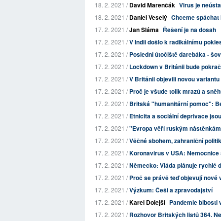
18. 2. 2021 /
David Marenčák
Virus je neústa
18. 2. 2021 /
Daniel Veselý
Chceme spáchat k
17. 2. 2021 /
Jan Sláma
Řešení je na dosah
17. 2. 2021 /
V Indii došlo k radikálnímu pokl
17. 2. 2021 /
Poslední útočiště darebáka - šo
17. 2. 2021 /
Lockdown v Británii bude pokrač
17. 2. 2021 /
V Británii objevili novou variant
17. 2. 2021 /
Proč je všude tolik mrazů a sně
17. 2. 2021 /
Britská "humanitární pomoc": 
17. 2. 2021 /
Etnicita a sociální deprivace jsou
17. 2. 2021 /
"Evropa věří ruským nástěnkám
17. 2. 2021 /
Věčné sbohem, zahraniční politi
17. 2. 2021 /
Koronavirus v USA: Nemocnice st
17. 2. 2021 /
Německo: Vláda plánuje rychlé 
17. 2. 2021 /
Proč se právě teď objevují nové 
17. 2. 2021 /
Výzkum: Češi a zpravodajství
17. 2. 2021 /
Karel Dolejší
Pandemie blbosti 
17. 2. 2021 /
Rozhovor Britských listů 364. N