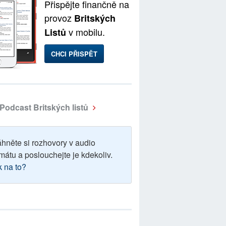
Přispějte finančně na
provoz
Britských
v mobilu.
Listů
CHCI PŘISPĚT
Podcast Britských listů
áhněte si rozhovory v audio
mátu a poslouchejte je kdekoliv.
k na to?