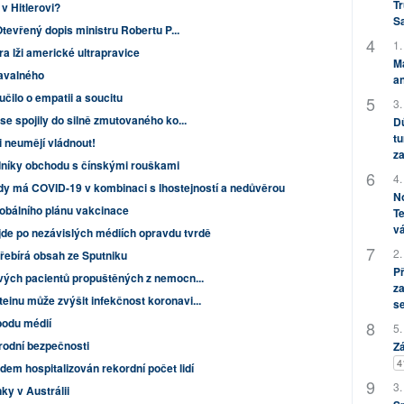
Tr
 v Hitlerovi?
S
 Otevřený dopis ministru Robertu P...
1.
ura lži americké ultrapravice
M
avalného
an
ilo o empatii a soucitu
3.
se spojily do silně zmutovaného ko...
Dů
tu
i neumějí vládnout!
za
ředníky obchodu s čínskými rouškami
4.
dy má COVID-19 v kombinaci s lhostejností a nedůvěrou
No
lobálního plánu vakcinace
Te
vá
 jde po nezávislých médiích opravdu tvrdě
2.
řebírá obsah ze Sputniku
P
ových pacientů propuštěných z nemocn...
za
einu může zvýšit infekčnost koronavi...
s
bodu médií
5.
rodní bezpečnosti
Zá
4
em hospitalizován rekordní počet lidí
3.
ky v Austrálii