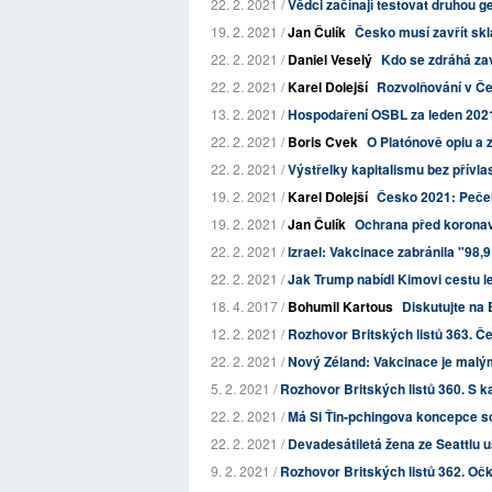
22. 2. 2021 /
Vědci začínají testovat druhou ge
19. 2. 2021 /
Jan Čulík
Česko musí zavřít skla
22. 2. 2021 /
Daniel Veselý
Kdo se zdráhá za
22. 2. 2021 /
Karel Dolejší
Rozvolňování v Če
13. 2. 2021 /
Hospodaření OSBL za leden 202
22. 2. 2021 /
Boris Cvek
O Platónově opiu a 
22. 2. 2021 /
Výstřelky kapitalismu bez přívla
19. 2. 2021 /
Karel Dolejší
Česko 2021: Pečen
19. 2. 2021 /
Jan Čulík
Ochrana před koronavi
22. 2. 2021 /
Izrael: Vakcinace zabránila "98,
22. 2. 2021 /
Jak Trump nabídl Kimovi cestu l
18. 4. 2017 /
Bohumil Kartous
Diskutujte na 
12. 2. 2021 /
Rozhovor Britských listů 363. Č
22. 2. 2021 /
Nový Zéland: Vakcinace je malý
5. 2. 2021 /
Rozhovor Britských listů 360. S
22. 2. 2021 /
Má Si Ťin-pchingova koncepce soci
22. 2. 2021 /
Devadesátiletá žena ze Seattlu 
9. 2. 2021 /
Rozhovor Britských listů 362. Očk