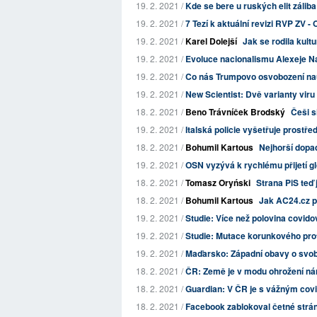
19. 2. 2021 /
Kde se bere u ruských elit záliba
19. 2. 2021 /
7 Tezí k aktuální revizi RVP ZV -
19. 2. 2021 /
Karel Dolejší
Jak se rodila kult
19. 2. 2021 /
Evoluce nacionalismu Alexeje N
19. 2. 2021 /
Co nás Trumpovo osvobození nauč
19. 2. 2021 /
New Scientist: Dvě varianty viru 
18. 2. 2021 /
Beno Trávníček Brodský
Češi s
19. 2. 2021 /
Italská policie vyšetřuje prost
18. 2. 2021 /
Bohumil Kartous
Nejhorší dopa
19. 2. 2021 /
OSN vyzývá k rychlému přijetí g
18. 2. 2021 /
Tomasz Oryński
Strana PiS teď
18. 2. 2021 /
Bohumil Kartous
Jak AC24.cz p
19. 2. 2021 /
Studie: Více než polovina covid
19. 2. 2021 /
Studie: Mutace korunkového prot
19. 2. 2021 /
Maďarsko: Západní obavy o svo
18. 2. 2021 /
ČR: Země je v modu ohrožení ná
18. 2. 2021 /
Guardian: V ČR je s vážným covid
18. 2. 2021 /
Facebook zablokoval četné strán