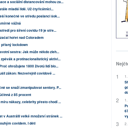
ace a sociální distancování mohou za...
tále mladší lidé. Už čtyřicátníci...
eší konečně ve středu poslanci šok...
esmírně vážná
tředí pro šíření covidu-19 je stře...
d začal hořet nad Coloradem
e přísný lockdown
avotní sestra: Jak může někdo zleh...
pěvák a protinacionalistický aktivi...
Nejčt
oč ohrožujete 1800 životů lidí blo...
ušil zákon: Nezveřejnil covidové ...
1.
Sh
go
ě se snaží zmanipulovat seniory. P...
do
 účinná z 85 procent
1.
íru nákazy, celebrity přesto chodí ...
Po
67
v Austrálii velké množství stránek ...
v
louhým covidem. I děti
2.