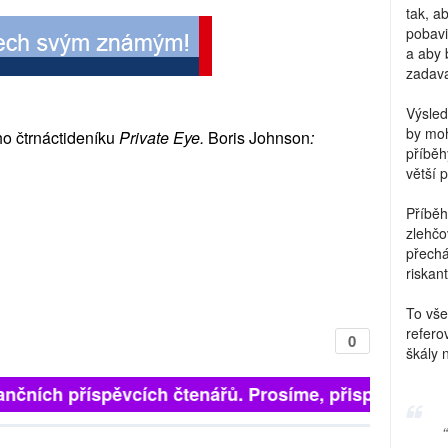
tak, a
pobavi
a aby 
zadava
Výsled
by moh
ho čtrnáctideníku
Private Eye.
Boris Johnson
:
příběh
větší 
Příběh
zlehčo
přechá
riskant
To vše
refero
0
škály 
finančních příspěvcích čtenářů. Prosíme, přispějte. ➥