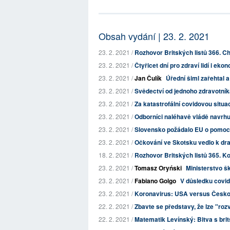
Obsah vydání | 23. 2. 2021
23. 2. 2021 /
Rozhovor Britských listů 366. Ch
23. 2. 2021 /
Čtyřicet dní pro zdraví lidí i eko
23. 2. 2021 /
Jan Čulík
Úřední šiml zařehtal a 
23. 2. 2021 /
Svědectví od jednoho zdravotní
23. 2. 2021 /
Za katastrofální covidovou situ
23. 2. 2021 /
Odborníci naléhavě vládě navrhují
23. 2. 2021 /
Slovensko požádalo EU o pomoc 
23. 2. 2021 /
Očkování ve Skotsku vedlo k dra
18. 2. 2021 /
Rozhovor Britských listů 365. Ko
23. 2. 2021 /
Tomasz Oryński
Ministerstvo šk
23. 2. 2021 /
Fabiano Golgo
V důsledku covidu
23. 2. 2021 /
Koronavirus: USA versus Česk
22. 2. 2021 /
Zbavte se představy, že lze "roz
22. 2. 2021 /
Matematik Levínský: Bitva s bri