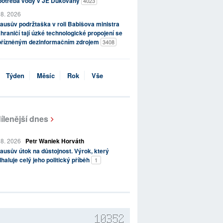
potřeba vody v JE Dukovany
4023
 8. 2026
ausův podržtaška v roli Babišova ministra
hraničí tají úzké technologické propojení se
přízněným dezinformačním zdrojem
3408
Týden
Měsíc
Rok
Vše
ílenější dnes
 8. 2026
Petr Waniek Horváth
ausův útok na důstojnost. Výrok, který
haluje celý jeho politický příběh
1
10352