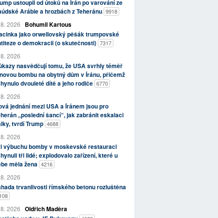
ump ustoupil od útoků na Írán po varování ze
aúdské Arábie a hrozbách z Teheránu
9918
 8. 2026
Bohumil Kartous
acinka jako orwellovský pěšák trumpovské
titeze o demokracii (o skutečnosti)
7317
 8. 2026
kazy nasvědčují tomu, že USA svrhly téměř
novou bombu na obytný dům v Íránu, přičemž
hynulo dvouleté dítě a jeho rodiče
6770
 8. 2026
vá jednání mezi USA a Íránem jsou pro
herán „poslední šancí“, jak zabránit eskalaci
lky, tvrdí Trump
4688
 8. 2026
ři výbuchu bomby v moskevské restauraci
hynuli tři lidé; explodovalo zařízení, které u
ebe měla žena
4216
 8. 2026
hada trvanlivosti římského betonu rozluštěna
108
 8. 2026
Oldřich Maděra