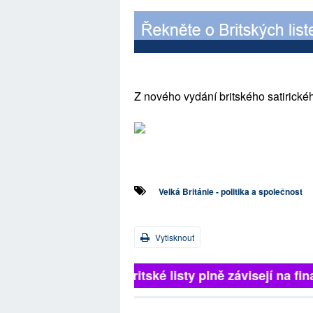
Z nového vydání britského satirické
Velká Británie - politika a společnost
Vytisknout
Britské listy plně závisejí na 