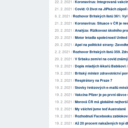
22. 2. 2021 /
Koronavirus: Integrovaná vakcin
21. 2. 2021 /
Covid: O život na JIPkách zápolí s
6. 2. 2021 /
Rozhovor Britských listů 361: Vyř
21. 2. 2021 /
Koronavirus: Situace v ČR je n
20. 2. 2021 /
Analýza: Rizikovost školního pros
20. 2. 2021 /
Motor letadla společnosti Unite
20. 2. 2021 /
Apel na politické strany: Zaveďt
2. 2. 2021 /
Rozhovor Britských listů 359. Zdr
20. 2. 2021 /
V Srbsku zemřel na covid známý z
19. 2. 2021 /
Dopis mladých lékařů Babišovi: Pr
19. 2. 2021 /
Britský ministr zdravotnictví por
19. 2. 2021 /
Respirátory na Praze 7
19. 2. 2021 /
Stovky řetězových e-mailů měsíčn
19. 2. 2021 /
Vakcína Pfizer je po první dávce
19. 2. 2021 /
Morová ČR má globálně nejhorší m
19. 2. 2021 /
My všichni jsme teď Australané
19. 2. 2021 /
Rozhodnutí Facebooku zablokovat 
19. 2. 2021 /
Až 20 procent nakažených trpí d