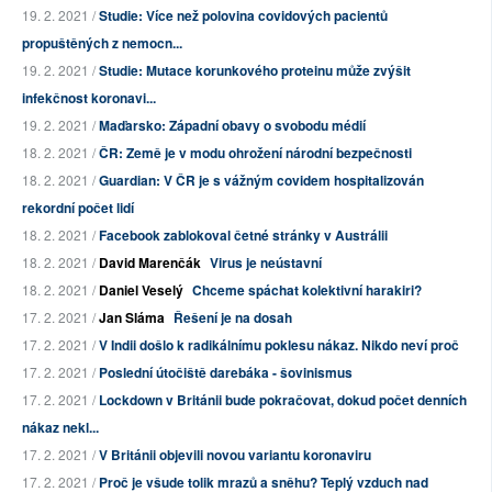
19. 2. 2021 /
Studie: Více než polovina covidových pacientů
propuštěných z nemocn...
19. 2. 2021 /
Studie: Mutace korunkového proteinu může zvýšit
infekčnost koronavi...
19. 2. 2021 /
Maďarsko: Západní obavy o svobodu médií
18. 2. 2021 /
ČR: Země je v modu ohrožení národní bezpečnosti
18. 2. 2021 /
Guardian: V ČR je s vážným covidem hospitalizován
rekordní počet lidí
18. 2. 2021 /
Facebook zablokoval četné stránky v Austrálii
18. 2. 2021 /
David Marenčák
Virus je neústavní
18. 2. 2021 /
Daniel Veselý
Chceme spáchat kolektivní harakiri?
17. 2. 2021 /
Jan Sláma
Řešení je na dosah
17. 2. 2021 /
V Indii došlo k radikálnímu poklesu nákaz. Nikdo neví proč
17. 2. 2021 /
Poslední útočiště darebáka - šovinismus
17. 2. 2021 /
Lockdown v Británii bude pokračovat, dokud počet denních
nákaz nekl...
17. 2. 2021 /
V Británii objevili novou variantu koronaviru
17. 2. 2021 /
Proč je všude tolik mrazů a sněhu? Teplý vzduch nad