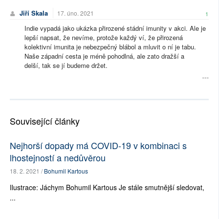
Jiří Skala
17. úno. 2021
1
Indie vypadá jako ukázka přirozené stádní imunity v akci. Ale je
lepší napsat, že nevíme, protože každý ví, že přirozená
kolektivní imunita je nebezpečný blábol a mluvit o ní je tabu.
Naše západní cesta je méně pohodlná, ale zato dražší a
delší, tak se jí budeme držet.
Související články
Nejhorší dopady má COVID-19 v kombinaci s
lhostejností a nedůvěrou
18. 2. 2021 /
Bohumil Kartous
Ilustrace: Jáchym Bohumil Kartous Je stále smutnější sledovat,
...