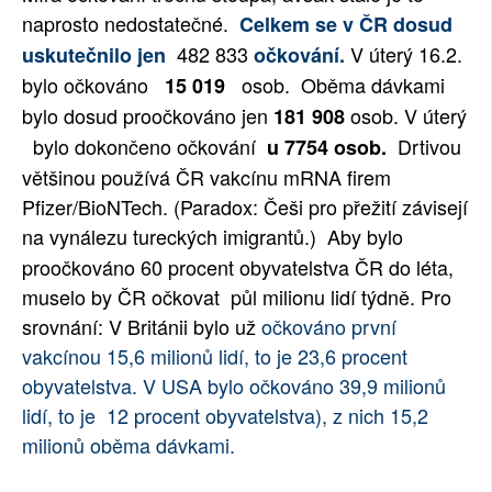
naprosto nedostatečné.
Celkem se v ČR dosud
482 833
V úterý 16.2.
uskutečnilo jen
očkování.
bylo očkováno
osob. Oběma dávkami
15 019
bylo dosud proočkováno jen
osob. V úterý
181 908
bylo dokončeno očkování
Drtivou
u 7754 osob.
většinou používá ČR vakcínu mRNA firem
Pfizer/BioNTech. (Paradox: Češi pro přežití závisejí
na vynálezu tureckých imigrantů.)
Aby bylo
proočkováno 60 procent obyvatelstva ČR do léta,
muselo by ČR očkovat půl milionu lidí týdně. Pro
srovnání: V Británii bylo už
očkováno první
vakcínou 15,6 milionů lidí, to je 23,6 procent
obyvatelstva.
V USA bylo očkováno 39,9 milionů
lidí, to je 12 procent obyvatelstva), z nich 15,2
milionů oběma dávkami.