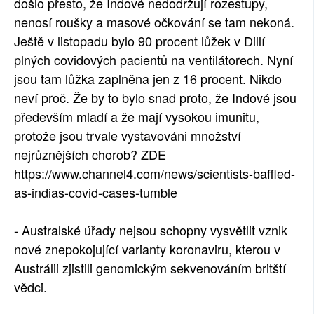
došlo přesto, že Indové nedodržují rozestupy,
nenosí roušky a masové očkování se tam nekoná.
Ještě v listopadu bylo 90 procent lůžek v Dillí
plných covidových pacientů na ventilátorech. Nyní
jsou tam lůžka zaplněna jen z 16 procent. Nikdo
neví proč. Že by to bylo snad proto, že Indové jsou
především mladí a že mají vysokou imunitu,
protože jsou trvale vystavováni množství
nejrůznějších chorob? ZDE
https://www.channel4.com/news/scientists-baffled-
as-indias-covid-cases-tumble
- Australské úřady nejsou schopny vysvětlit vznik
nové znepokojující varianty koronaviru, kterou v
Austrálii zjistili genomickým sekvenováním britští
vědci.