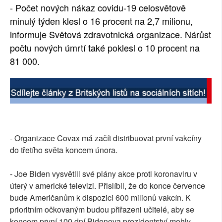
- Počet nových nákaz covidu-19 celosvětově
minulý týden klesl o 16 procent na 2,7 milionu,
informuje Světová zdravotnická organizace. Nárůst
počtu nových úmrtí také poklesl o 10 procent na
81 000.
- Organizace Covax má začít distribuovat první vakcíny
do třetího světa koncem února.
- Joe Biden vysvětlil své plány akce proti koronaviru v
úterý v americké televizi. Přislíbil, že do konce července
bude Američanům k dispozici 600 milionů vakcín. K
prioritním očkovaným budou přiřazeni učitelé, aby se
koncem první 100 dní Bidenova prezidentství mohly