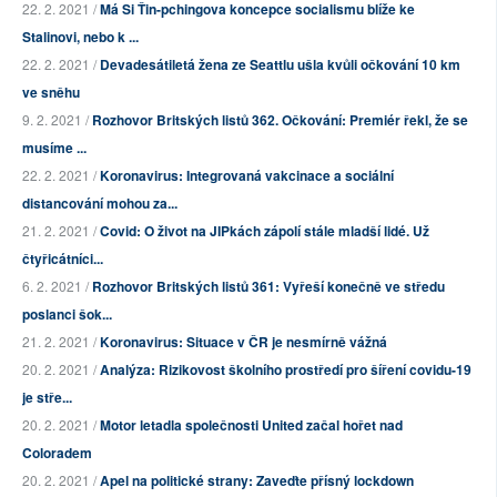
22. 2. 2021 /
Má Si Ťin-pchingova koncepce socialismu blíže ke
Stalinovi, nebo k ...
22. 2. 2021 /
Devadesátiletá žena ze Seattlu ušla kvůli očkování 10 km
ve sněhu
9. 2. 2021 /
Rozhovor Britských listů 362. Očkování: Premiér řekl, že se
musíme ...
22. 2. 2021 /
Koronavirus: Integrovaná vakcinace a sociální
distancování mohou za...
21. 2. 2021 /
Covid: O život na JIPkách zápolí stále mladší lidé. Už
čtyřicátníci...
6. 2. 2021 /
Rozhovor Britských listů 361: Vyřeší konečně ve středu
poslanci šok...
21. 2. 2021 /
Koronavirus: Situace v ČR je nesmírně vážná
20. 2. 2021 /
Analýza: Rizikovost školního prostředí pro šíření covidu-19
je stře...
20. 2. 2021 /
Motor letadla společnosti United začal hořet nad
Coloradem
20. 2. 2021 /
Apel na politické strany: Zaveďte přísný lockdown