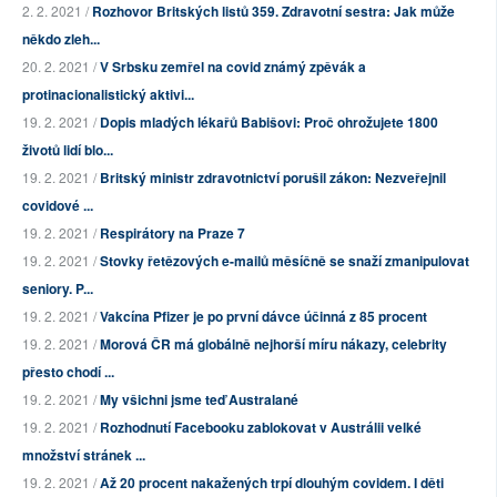
2. 2. 2021 /
Rozhovor Britských listů 359. Zdravotní sestra: Jak může
někdo zleh...
20. 2. 2021 /
V Srbsku zemřel na covid známý zpěvák a
protinacionalistický aktivi...
19. 2. 2021 /
Dopis mladých lékařů Babišovi: Proč ohrožujete 1800
životů lidí blo...
19. 2. 2021 /
Britský ministr zdravotnictví porušil zákon: Nezveřejnil
covidové ...
19. 2. 2021 /
Respirátory na Praze 7
19. 2. 2021 /
Stovky řetězových e-mailů měsíčně se snaží zmanipulovat
seniory. P...
19. 2. 2021 /
Vakcína Pfizer je po první dávce účinná z 85 procent
19. 2. 2021 /
Morová ČR má globálně nejhorší míru nákazy, celebrity
přesto chodí ...
19. 2. 2021 /
My všichni jsme teď Australané
19. 2. 2021 /
Rozhodnutí Facebooku zablokovat v Austrálii velké
množství stránek ...
19. 2. 2021 /
Až 20 procent nakažených trpí dlouhým covidem. I děti