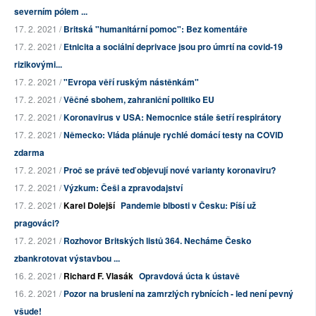
severním pólem ...
17. 2. 2021 /
Britská "humanitární pomoc": Bez komentáře
17. 2. 2021 /
Etnicita a sociální deprivace jsou pro úmrtí na covid-19
rizikovými...
17. 2. 2021 /
"Evropa věří ruským nástěnkám"
17. 2. 2021 /
Věčné sbohem, zahraniční politiko EU
17. 2. 2021 /
Koronavirus v USA: Nemocnice stále šetří respirátory
17. 2. 2021 /
Německo: Vláda plánuje rychlé domácí testy na COVID
zdarma
17. 2. 2021 /
Proč se právě teď objevují nové varianty koronaviru?
17. 2. 2021 /
Výzkum: Češi a zpravodajství
17. 2. 2021 /
Karel Dolejší
Pandemie blbosti v Česku: Píší už
pragováci?
17. 2. 2021 /
Rozhovor Britských listů 364. Necháme Česko
zbankrotovat výstavbou ...
16. 2. 2021 /
Richard F. Vlasák
Opravdová úcta k ústavě
16. 2. 2021 /
Pozor na bruslení na zamrzlých rybnících - led není pevný
všude!