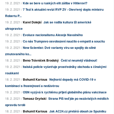
19. 2. 2021 /
Kde se bere u ruských elit záliba v Hitlerovi?
19. 2. 2021 /
7 Tezí k aktuální revizi RVP ZV - Otevřený dopis ministru
Robertu P...
19. 2. 2021 /
Karel Dolejší
Jak se rodila kultura lži americké
ultrapravice
19. 2. 2021 /
Evoluce nacionalismu Alexeje Navalného
19. 2. 2021 /
Co nás Trumpovo osvobození naučilo o empatii a soucitu
19. 2. 2021 /
New Scientist: Dvě varianty viru se spojily do silně
zmutovaného ko...
18. 2. 2021 /
Beno Trávníček Brodský
Češi si neumějí vládnout!
19. 2. 2021 /
Italská policie vyšetřuje prostředníky obchodu s čínskými
rouškami
18. 2. 2021 /
Bohumil Kartous
Nejhorší dopady má COVID-19 v
kombinaci s lhostejností a nedůvěrou
19. 2. 2021 /
OSN vyzývá k rychlému přijetí globálního plánu vakcinace
18. 2. 2021 /
Tomasz Oryński
Strana PiS teď jde po nezávislých médiích
opravdu tvrdě
18. 2. 2021 /
Bohumil Kartous
Jak AC24.cz přebírá obsah ze Sputniku