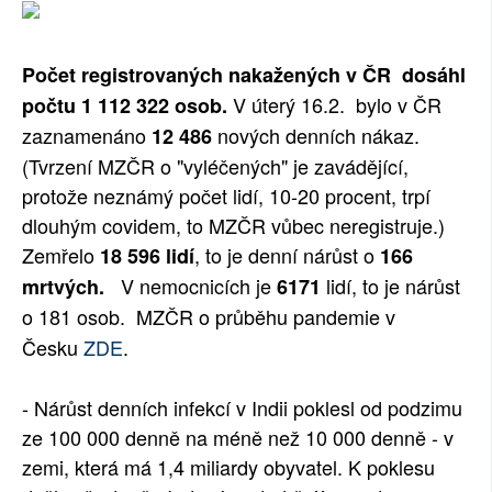
Počet registrovaných nakažených v ČR dosáhl
V úterý 16.2. bylo v ČR
počtu 1 112 322 osob.
zaznamenáno
nových denních nákaz.
12 486
(Tvrzení MZČR o "vyléčených" je zavádějící,
protože neznámý počet lidí, 10-20 procent, trpí
dlouhým covidem, to MZČR vůbec neregistruje.)
Zemřelo
, to je denní nárůst o
18 596
lidí
166
V nemocnicích je
lidí, to je nárůst
mrtvých.
6171
o 181 osob.
MZČR o průběhu pandemie v
Česku
ZDE
.
- Nárůst denních infekcí v Indii poklesl od podzimu
ze 100 000 denně na méně než 10 000 denně - v
zemi, která má 1,4 miliardy obyvatel. K poklesu