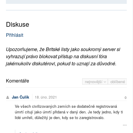
Diskuse
Přihlásit
Upozorňujeme, že Britské listy jako soukromý server si
vyhrazují právo blokovat přístup na diskusní fóra
jakémukoliv diskutérovi, pokud to uznají za důvodné.
Komentáře
nejnovější
oblíbené
Jan Čulík
18. úno. 2021
0
Ve všech civilizovaných zemích se dodatečně registrovaná
úmrtí citují jako úmrtí přidaná v daný den. Je tedy jedno, kdy ti
lidé umřeli, důležitý je den, kdy se to zaregistrovalo.