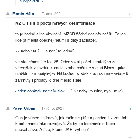
2 odpovědi
Martin Hála
17. úno. 2021
0
MZ ČR šíří o počtu mrtvých dezinformace
to je hodně silné obvinění. MZČR žádné desinfo nešíří. To jen
lidé (a média obecně) neumí s daty zacházet.
77 nebo 166? ... a není to jedno?
ve skutečnosti je to 125. Odvozovat počet zemřelých za
včerejšek z rozdílu kumulativního počtu je stejná Blbost, jako
uvádět 77 s neúplnými hlášeními. V těch 166 jsou samozřejmě
zahrnuty i případy klidně měsic staré.
Jeden obrázek za tisíc slov...
(link nebyl 'public', nyni uz je)
Pavel Urban
17. úno. 2021
1
Ono je vůbec zajímavé, jak málo se píše o pandemii v zemích,
které známe jako rozvojové. Že by se koronavirus třeba
subsaharské Africe, kromě JAR, vyhnul?