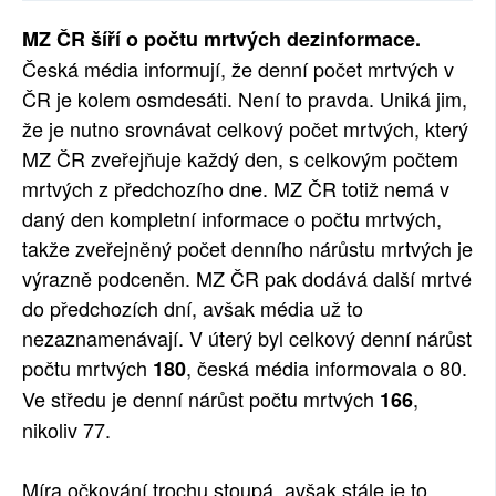
SOCIÁLNÍ SÍTĚ
MZ ČR šíří o počtu mrtvých dezinformace.
Česká média informují, že denní počet mrtvých v
RUBRIKY
ČR je kolem osmdesáti. Není to pravda. Uniká jim,
že je nutno srovnávat celkový počet mrtvých, který
PLNÁ VERZE STRÁNEK
MZ ČR zveřejňuje každý den, s celkovým počtem
mrtvých z předchozího dne. MZ ČR totiž nemá v
daný den kompletní informace o počtu mrtvých,
takže zveřejněný počet denního nárůstu mrtvých je
výrazně podceněn. MZ ČR pak dodává další mrtvé
do předchozích dní, avšak média už to
nezaznamenávají. V úterý byl celkový denní nárůst
počtu mrtvých
, česká média informovala o 80.
180
Ve středu je denní nárůst počtu mrtvých
,
166
nikoliv 77.
Míra očkování trochu stoupá, avšak stále je to