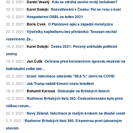
22. 2. 2021 /
Daniel Veselý
Kdo se zdráhá zavést tvrdý lockdown?
22. 2. 2021 /
Karel Dolejší
Rozvolňování v Česku: Psi se rvou o kost
13. 2. 2021 /
Hospodaření OSBL za leden 2021
22. 2. 2021 /
Boris Cvek
O Platónově opiu a západní metafyzice
22. 2. 2021 /
Výstřelky kapitalismu bez přívlastků: Texasan nechal
rozsvíceno. Za...
19. 2. 2021 /
Karel Dolejší
Česko 2021: Pečený sněhulák politické
změny
19. 2. 2021 /
Jan Čulík
Ochrana před koronavirem opravdu nezávisí na
individuální volbě obč...
22. 2. 2021 /
Izrael: Vakcinace zabránila "98,9 %" úmrtí na COVID
22. 2. 2021 /
Jak Trump nabídl Kimovi cestu letadlem
18. 4. 2017 /
Bohumil Kartous
Diskutujte na Britských listech
12. 2. 2021 /
Rozhovor Britských listů 363. Československo bylo před
válkou rozum...
22. 2. 2021 /
Nový Zéland: Vakcinace je malým krokem na dlouhé cestě
5. 2. 2021 /
Rozhovor Britských listů 360. S kamerou proti úzkostným
stavům