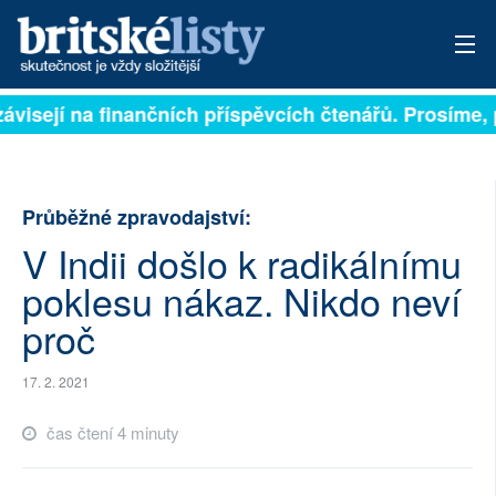
ávisejí na finančních příspěvcích čtenářů. Prosíme, př
PŘIHLÁSIT
AKTUÁLNÍ VYDÁNÍ
Průběžné zpravodajství:
ARCHIV
V Indii došlo k radikálnímu
ROZHOVORY
poklesu nákaz. Nikdo neví
TÉMATA
proč
NEJČTENĚJŠÍ ZA 7 DNÍ
17. 2. 2021
AUTOŘI
čas čtení 4 minuty
PŘÍSPĚVKY NA PROVOZ