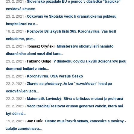
23. 2. 2021 /
Slovensko požádalo EU o pomoc v důsledku "tragické"
covidové situace
23. 2. 2021 /
Očkování ve Skotsku vedlo k dramatickému poklesu
hospitalizací na c...
18. 2. 2021 /
Rozhovor Britských listů 365. Koronavirus: Vás léčit
nebudeme, prot...
23. 2. 2021 /
Tomasz Oryński
Ministerstvo školství šíří namísto
distančního učení mezi děti kato...
23. 2. 2021 /
Fabiano Golgo
V důsledku covidu a kvůli Bolsonarovi jsou
domorodí indiáni z etnic...
23. 2. 2021 /
Koronavirus: USA versus Česko
22. 2. 2021 /
Zbavte se představy, že lze "rozvolňovat" hned po
očkování jen těch...
22. 2. 2021 /
Matematik Levínský: Bitva s britskou mutací je prohraná
22. 2. 2021 /
Vědci začínají testovat druhou generaci vakcín, která má
být účinná...
19. 2. 2021 /
Jan Čulík
Česko musí zavřít sklady, kanceláře a továrny -
žalujte zaměstnava...