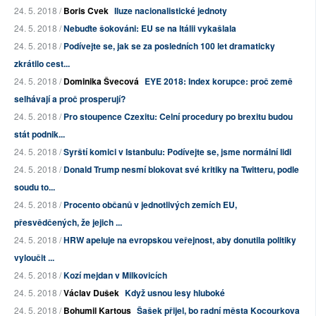
24. 5. 2018 /
Boris Cvek
Iluze nacionalistické jednoty
24. 5. 2018 /
Nebuďte šokováni: EU se na Itálii vykašlala
24. 5. 2018 /
Podívejte se, jak se za posledních 100 let dramaticky
zkrátilo cest...
24. 5. 2018 /
Dominika Švecová
EYE 2018: Index korupce: proč země
selhávají a proč prosperují?
24. 5. 2018 /
Pro stoupence Czexitu: Celní procedury po brexitu budou
stát podnik...
24. 5. 2018 /
Syrští komici v Istanbulu: Podívejte se, jsme normální lidi
24. 5. 2018 /
Donald Trump nesmí blokovat své kritiky na Twitteru, podle
soudu to...
24. 5. 2018 /
Procento občanů v jednotlivých zemích EU,
přesvědčených, že jejich ...
24. 5. 2018 /
HRW apeluje na evropskou veřejnost, aby donutila politiky
vyloučit ...
24. 5. 2018 /
Kozí mejdan v Milkovicích
24. 5. 2018 /
Václav Dušek
Když usnou lesy hluboké
24. 5. 2018 /
Bohumil Kartous
Šašek přijel, bo radní města Kocourkova