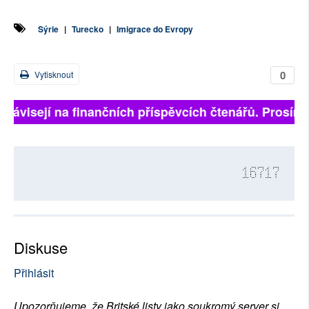
Sýrie
|
Turecko
|
Imigrace do Evropy
0
Vytisknout
 závisejí na finančních příspěvcích čtenářů. Prosíme,
16717
Diskuse
Přihlásit
Upozorňujeme, že Britské listy jako soukromý server si