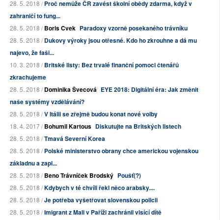
28. 5. 2018 /
Proč nemůže ČR zavést školní obědy zdarma, když v
zahraničí to fung...
28. 5. 2018 /
Boris Cvek
Paradoxy vzorně posekaného trávníku
28. 5. 2018 /
Dukovy výroky jsou otřesné. Kdo ho zkrouhne a dá mu
najevo, že faši...
10. 3. 2018 /
Britské listy: Bez trvalé finanční pomoci čtenářů
zkrachujeme
28. 5. 2018 /
Dominika Švecová
EYE 2018: Digitální éra: Jak změnit
naše systémy vzdělávání?
28. 5. 2018 /
V Itálii se zřejmě budou konat nové volby
18. 4. 2017 /
Bohumil Kartous
Diskutujte na Britských listech
28. 5. 2018 /
Tmavá Severní Korea
28. 5. 2018 /
Polské ministerstvo obrany chce americkou vojenskou
základnu a zapl...
28. 5. 2018 /
Beno Trávníček Brodský
Poušť(?)
28. 5. 2018 /
Kdybych v té chvíli řekl něco arabsky....
28. 5. 2018 /
Je potřeba vyšetřovat slovenskou policii
28. 5. 2018 /
Imigrant z Mali v Paříži zachránil visící dítě