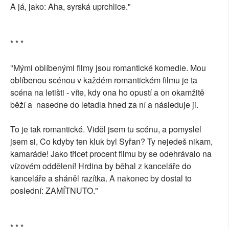
A já, jako: Aha, syrská uprchlice."
* * *
"Mými oblíbenými filmy jsou romantické komedie. Mou
oblíbenou scénou v každém romantickém filmu je ta
scéna na letišti - víte, kdy ona ho opustí a on okamžitě
běží a nasedne do letadla hned za ní a následuje ji.
To je tak romantické. Viděl jsem tu scénu, a pomyslel
jsem si, Co kdyby ten kluk byl Syřan? Ty nejedeš nikam,
kamaráde! Jako třicet procent filmu by se odehrávalo na
vízovém oddělení! Hrdina by běhal z kanceláře do
kanceláře a sháněl razítka. A nakonec by dostal to
poslední: ZAMÍTNUTO."
* * *