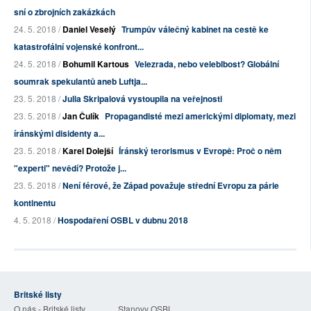
sní o zbrojních zakázkách
24. 5. 2018 /
Daniel Veselý
Trumpův válečný kabinet na cestě ke
katastrofální vojenské konfront...
24. 5. 2018 /
Bohumil Kartous
Velezrada, nebo veleblbost? Globální
soumrak spekulantů aneb Luftja...
23. 5. 2018 /
Julia Skripalová vystoupila na veřejnosti
23. 5. 2018 /
Jan Čulík
Propagandisté mezi americkými diplomaty, mezi
íránskými disidenty a...
23. 5. 2018 /
Karel Dolejší
Íránský terorismus v Evropě: Proč o něm
"experti" nevědí? Protože j...
23. 5. 2018 /
Není férové, že Západ považuje střední Evropu za párie
kontinentu
4. 5. 2018 /
Hospodaření OSBL v dubnu 2018
Britské listy
O nás - Britské listy
Stanovy OSBL