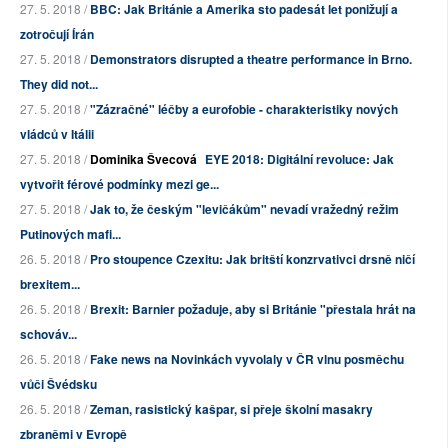
27. 5. 2018 /
BBC: Jak Británie a Amerika sto padesát let ponižují a
zotročují Írán
27. 5. 2018 /
Demonstrators disrupted a theatre performance in Brno.
They did not...
27. 5. 2018 /
"Zázračné" léčby a eurofobie - charakteristiky nových
vládců v Itálii
27. 5. 2018 /
Dominika Švecová
EYE 2018: Digitální revoluce: Jak
vytvořit férové podmínky mezi ge...
27. 5. 2018 /
Jak to, že českým "levičákům" nevadí vražedný režim
Putinových mafi...
26. 5. 2018 /
Pro stoupence Czexitu: Jak britští konzrvativci drsně ničí
brexitem...
26. 5. 2018 /
Brexit: Barnier požaduje, aby si Británie "přestala hrát na
schováv...
26. 5. 2018 /
Fake news na Novinkách vyvolaly v ČR vlnu posměchu
vůči Švédsku
26. 5. 2018 /
Zeman, rasistický kašpar, si přeje školní masakry
zbraněmi v Evropě