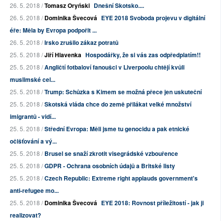
26. 5. 2018 /
Tomasz Oryński
Dnešní Skotsko....
26. 5. 2018 /
Dominika Švecová
EYE 2018 Svoboda projevu v digitální
éře: Měla by Evropa podpořit ...
26. 5. 2018 /
Irsko zrušilo zákaz potratů
25. 5. 2018 /
Jiří Hlavenka
Hospodářky, že si vás zas odpředplatím!!
25. 5. 2018 /
Angličtí fotbaloví fanoušci v Liverpoolu chtějí kvůli
muslimské cel...
25. 5. 2018 /
Trump: Schůzka s Kimem se možná přece jen uskuteční
25. 5. 2018 /
Skotská vláda chce do země přilákat velké množství
imigrantů - vidí...
25. 5. 2018 /
Střední Evropa: Měli jsme tu genocidu a pak etnické
očišťování a vý...
25. 5. 2018 /
Brusel se snaží zkrotit visegrádské vzbouřence
25. 5. 2018 /
GDPR - Ochrana osobních údajů a Britské listy
25. 5. 2018 /
Czech Republic: Extreme right applauds government's
anti-refugee mo...
25. 5. 2018 /
Dominika Švecová
EYE 2018: Rovnost příležitostí - jak ji
realizovat?