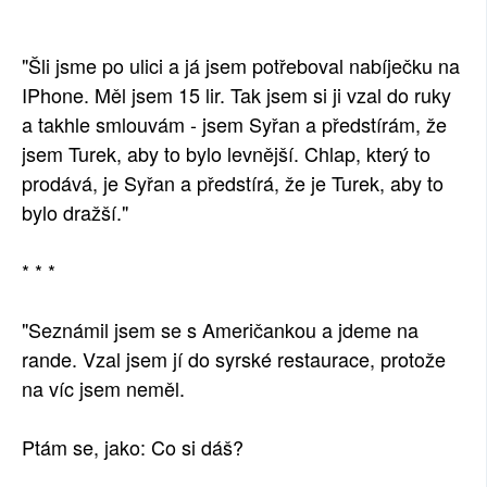
SOCIÁLNÍ SÍTĚ
"Šli jsme po ulici a já jsem potřeboval nabíječku na
RUBRIKY
IPhone. Měl jsem 15 lir. Tak jsem si ji vzal do ruky
a takhle smlouvám - jsem Syřan a předstírám, že
PLNÁ VERZE STRÁNEK
jsem Turek, aby to bylo levnější. Chlap, který to
prodává, je Syřan a předstírá, že je Turek, aby to
bylo dražší."
* * *
"Seznámil jsem se s Američankou a jdeme na
rande. Vzal jsem jí do syrské restaurace, protože
na víc jsem neměl.
Ptám se, jako: Co si dáš?