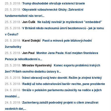
25. 5. 2018 /
Trump dlouhodobě ohrožuje existenci Izraele
25. 5. 2018 /
Obyvatelé vzbouřenecké Ghúty: Zahraniční
fundamentalisté nás terori...
25. 5. 2018 /
Jan Čulík
Ne každý novinář je myšlenkově "embedded"
25. 5. 2018 /
V Británii nikdo nezkoumá úmrtí bezdomovců - jak je tomu
v Česku?
25. 5. 2018 /
Karel Dolejší
Pasti a minová pole blízkovýchodní
žurnalistiky
25. 5. 2018 /
Jan Paul
Monitor Jana Paula: Kozí mejdan Stanislava
Pence je několikadenní s...
25. 5. 2018 /
Miroslav Kyselovský
Konec exportu problémů irských
žen? Příběh osmého dodatku ústavy Ir...
25. 5. 2018 /
Íránci obracejí svůj hněv dovnitř. Režim je zřejmě křehký
25. 5. 2018 /
Raději už toho odstraňování bariér nechte, pane prezidente
24. 5. 2018 /
Stráže v polském parlamentu zaútočily na rodiče a jejich
invalidní ...
24. 5. 2018 /
Zuckerberg založil podvodný projekt s cílem zneužívat
osobních dat,...