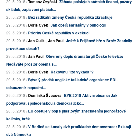
29. 5. 2018 /
Tomasz Oryński
Záhada polských státních financí, požáry
skládek, zaplavení ptačích...
25. 5. 2018 /
Bez radikální změny Česká republika zkrachuje
29. 5. 2018 /
Boris Cvek
Jak obejít šarlatány v onkologii
29. 5. 2018 /
Priority České republiky v exekuci
29. 5. 2018 /
Jan Čulík
,
Jan Paul
Ještě k Frljićově hře v Brně: Zastínily
provokace obsah?
29. 5. 2018 /
Jan Paul
Otevřený dopis dramaturgii České televize:
Nedáváte prostor oběma s...
29. 5. 2018 /
Boris Cvek
Rakovinu "lze vykadit"?
29. 5. 2018 /
Bývalý předák anglické fašistické organizace EDL
odsouzen k nepodmí...
29. 5. 2018 /
Dominika Švecová
EYE 2018 Aktivní občané: Jak
podporovat společenskou a demokraticko...
28. 5. 2018 /
EU obětuje v boji s plastovým znečištěním jednorázové
kelímky, brčk...
28. 5. 2018 /
V Berlíně se konaly dvě protikladné demonstrace: Existují
dvě Německa