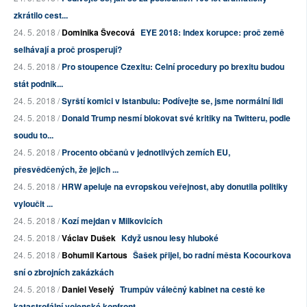
zkrátilo cest...
24. 5. 2018 /
Dominika Švecová
EYE 2018: Index korupce: proč země
selhávají a proč prosperují?
24. 5. 2018 /
Pro stoupence Czexitu: Celní procedury po brexitu budou
stát podnik...
24. 5. 2018 /
Syrští komici v Istanbulu: Podívejte se, jsme normální lidi
24. 5. 2018 /
Donald Trump nesmí blokovat své kritiky na Twitteru, podle
soudu to...
24. 5. 2018 /
Procento občanů v jednotlivých zemích EU,
přesvědčených, že jejich ...
24. 5. 2018 /
HRW apeluje na evropskou veřejnost, aby donutila politiky
vyloučit ...
24. 5. 2018 /
Kozí mejdan v Milkovicích
24. 5. 2018 /
Václav Dušek
Když usnou lesy hluboké
24. 5. 2018 /
Bohumil Kartous
Šašek přijel, bo radní města Kocourkova
sní o zbrojních zakázkách
24. 5. 2018 /
Daniel Veselý
Trumpův válečný kabinet na cestě ke
katastrofální vojenské konfront...