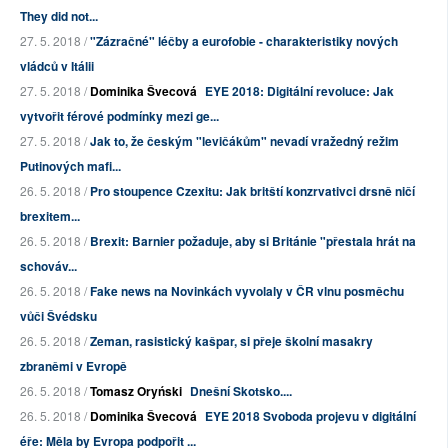
They did not...
27. 5. 2018 /
"Zázračné" léčby a eurofobie - charakteristiky nových
vládců v Itálii
27. 5. 2018 /
Dominika Švecová
EYE 2018: Digitální revoluce: Jak
vytvořit férové podmínky mezi ge...
27. 5. 2018 /
Jak to, že českým "levičákům" nevadí vražedný režim
Putinových mafi...
26. 5. 2018 /
Pro stoupence Czexitu: Jak britští konzrvativci drsně ničí
brexitem...
26. 5. 2018 /
Brexit: Barnier požaduje, aby si Británie "přestala hrát na
schováv...
26. 5. 2018 /
Fake news na Novinkách vyvolaly v ČR vlnu posměchu
vůči Švédsku
26. 5. 2018 /
Zeman, rasistický kašpar, si přeje školní masakry
zbraněmi v Evropě
26. 5. 2018 /
Tomasz Oryński
Dnešní Skotsko....
26. 5. 2018 /
Dominika Švecová
EYE 2018 Svoboda projevu v digitální
éře: Měla by Evropa podpořit ...