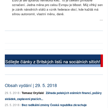
Euro je ale opravdu německá klec. To je celkem příhodné
označení. Jedna měna pro celou Evropu je blbost. Můj vlhký sen
je zánik národních států a vznik federace obcí, kde každá má
silnou autonomii, vlastní měnu, daně.
Obsah vydání | 29. 5. 2018
29. 5. 2018 /
Tomasz Oryński
Záhada polských státních financí, požáry
skládek, zaplavení ptačích...
25. 5. 2018 /
Bez radikální změny Česká republika zkrachuje