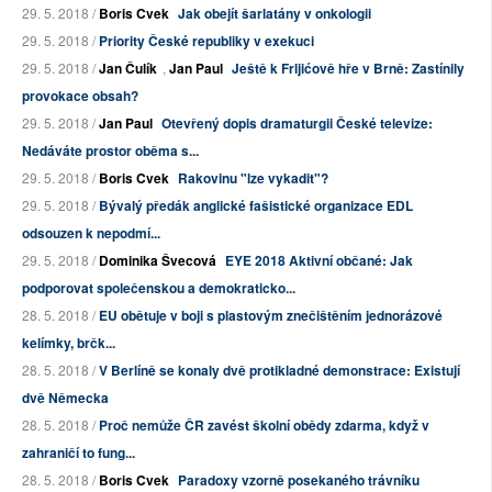
29. 5. 2018 /
Boris Cvek
Jak obejít šarlatány v onkologii
29. 5. 2018 /
Priority České republiky v exekuci
29. 5. 2018 /
Jan Čulík
,
Jan Paul
Ještě k Frljićově hře v Brně: Zastínily
provokace obsah?
29. 5. 2018 /
Jan Paul
Otevřený dopis dramaturgii České televize:
Nedáváte prostor oběma s...
29. 5. 2018 /
Boris Cvek
Rakovinu "lze vykadit"?
29. 5. 2018 /
Bývalý předák anglické fašistické organizace EDL
odsouzen k nepodmí...
29. 5. 2018 /
Dominika Švecová
EYE 2018 Aktivní občané: Jak
podporovat společenskou a demokraticko...
28. 5. 2018 /
EU obětuje v boji s plastovým znečištěním jednorázové
kelímky, brčk...
28. 5. 2018 /
V Berlíně se konaly dvě protikladné demonstrace: Existují
dvě Německa
28. 5. 2018 /
Proč nemůže ČR zavést školní obědy zdarma, když v
zahraničí to fung...
28. 5. 2018 /
Boris Cvek
Paradoxy vzorně posekaného trávníku