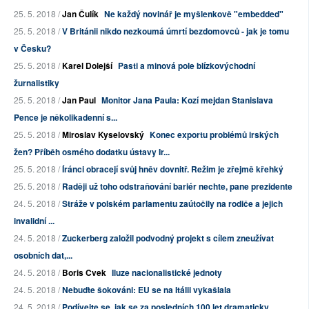
25. 5. 2018 /
Jan Čulík
Ne každý novinář je myšlenkově "embedded"
25. 5. 2018 /
V Británii nikdo nezkoumá úmrtí bezdomovců - jak je tomu
v Česku?
25. 5. 2018 /
Karel Dolejší
Pasti a minová pole blízkovýchodní
žurnalistiky
25. 5. 2018 /
Jan Paul
Monitor Jana Paula: Kozí mejdan Stanislava
Pence je několikadenní s...
25. 5. 2018 /
Miroslav Kyselovský
Konec exportu problémů irských
žen? Příběh osmého dodatku ústavy Ir...
25. 5. 2018 /
Íránci obracejí svůj hněv dovnitř. Režim je zřejmě křehký
25. 5. 2018 /
Raději už toho odstraňování bariér nechte, pane prezidente
24. 5. 2018 /
Stráže v polském parlamentu zaútočily na rodiče a jejich
invalidní ...
24. 5. 2018 /
Zuckerberg založil podvodný projekt s cílem zneužívat
osobních dat,...
24. 5. 2018 /
Boris Cvek
Iluze nacionalistické jednoty
24. 5. 2018 /
Nebuďte šokováni: EU se na Itálii vykašlala
24. 5. 2018 /
Podívejte se, jak se za posledních 100 let dramaticky