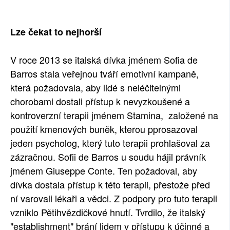
SOCIÁLNÍ SÍTĚ
Lze čekat to nejhorší
RUBRIKY
V roce 2013 se italská dívka jménem Sofia de
PLNÁ VERZE STRÁNEK
Barros stala veřejnou tváří emotivní kampaně,
která požadovala, aby lidé s neléčitelnými
chorobami dostali přístup k nevyzkoušené a
kontroverzní terapii jménem Stamina, založené na
použití kmenových buněk, kterou pprosazoval
jeden psycholog, který tuto terapii prohlašoval za
zázračnou. Sofii de Barros u soudu hájil právník
jménem Giuseppe Conte. Ten požadoval, aby
dívka dostala přístup k této terapii, přestože před
ní varovali lékaři a vědci. Z podpory pro tuto terapii
vzniklo Pětihvězdičkové hnutí. Tvrdilo, že italský
"establishment" brání lidem v přístupu k účinné a