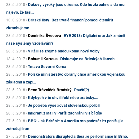
28. 5. 2018 /
Dukovy výroky jsou otřesné. Kdo ho zkrouhne a dá mu
najevo, že faši...
10. 3. 2018 /
Britské listy: Bez trvalé finanční pomoci čtenářů
zkrachujeme
28. 5. 2018 /
Dominika Švecová
EYE 2018: Digitální éra: Jak změnit
naše systémy vzdělávání?
28. 5. 2018 /
V Itálii se zřejmě budou konat nové volby
18. 4. 2017 /
Bohumil Kartous
Diskutujte na Britských listech
28. 5. 2018 /
Tmavá Severní Korea
28. 5. 2018 /
Polské ministerstvo obrany chce americkou vojenskou
základnu a zapl...
28. 5. 2018 /
Beno Trávníček Brodský
Poušť(?)
28. 5. 2018 /
Kdybych v té chvíli řekl něco arabsky....
28. 5. 2018 /
Je potřeba vyšetřovat slovenskou policii
28. 5. 2018 /
Imigrant z Mali v Paříži zachránil visící dítě
27. 5. 2018 /
BBC: Jak Británie a Amerika sto padesát let ponižují a
zotročují Írán
27. 5. 2018 /
Demonstrators disrupted a theatre performance in Brno.