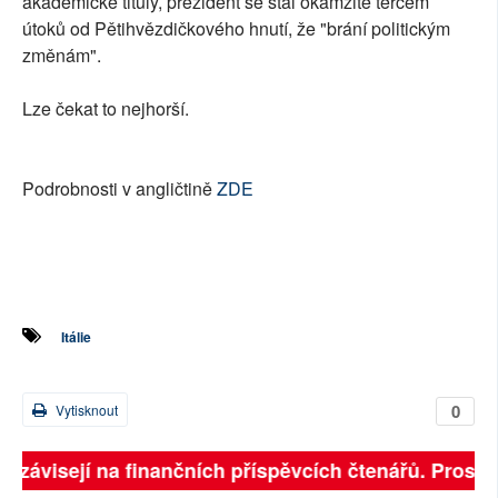
akademické tituly, prezident se stal okamžitě terčem
útoků od Pětihvězdičkového hnutí, že "brání politickým
změnám".
Lze čekat to nejhorší.
Podrobnosti v angličtině
ZDE
Itálie
0
Vytisknout
ě závisejí na finančních příspěvcích čtenářů. Prosíme