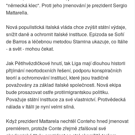
"německá klec". Proti jeho jmenování je prezident Sergio
Mattarella.
Nová populistická italská vláda chce zvýšit státní výdaje,
snížit daně a ochromit italské instituce. Epizoda se Sofií
de Barros a léčebnou metodou Stamina ukazuje, co Itálie
- a svět - mohou čekat.
Jak Pětihvězdičkové hnutí, tak Liga mají dlouhou historii
přijímání neortodoxních řešení, podporu konspiračních
teorií a ochromování institucí, které jsou tradičně
považovány za základ italské společnosti. Nová ekipa
bude prosazovat ostře protiimigrantskou politiku.
Považuje státní instituce za své vlastnictví. Protivědecká
nálada v Itálii je nyní velmi silná.
Když prezident Mattarela nechtěl Conteho hned jmenovat
premiérem, protože Conte zřejmě zfalšoval své