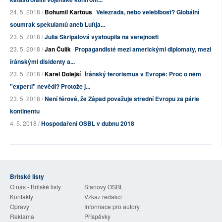
24. 5. 2018 /
Bohumil Kartous
Velezrada, nebo veleblbost? Globální
soumrak spekulantů aneb Luftja...
23. 5. 2018 /
Julia Skripalová vystoupila na veřejnosti
23. 5. 2018 /
Jan Čulík
Propagandisté mezi americkými diplomaty, mezi
íránskými disidenty a...
23. 5. 2018 /
Karel Dolejší
Íránský terorismus v Evropě: Proč o něm
"experti" nevědí? Protože j...
23. 5. 2018 /
Není férové, že Západ považuje střední Evropu za párie
kontinentu
4. 5. 2018 /
Hospodaření OSBL v dubnu 2018
Britské listy
O nás - Britské listy
Stanovy OSBL
Kontakty
Vzkaz redakci
Opravy
Informace pro autory
Reklama
Příspěvky