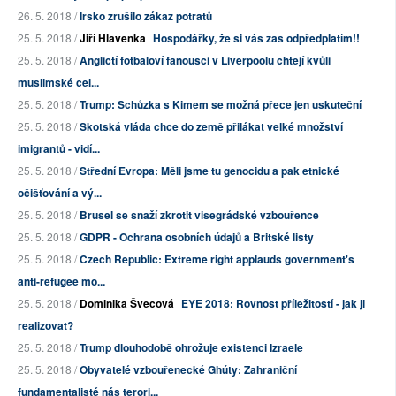
26. 5. 2018 /
Irsko zrušilo zákaz potratů
25. 5. 2018 /
Jiří Hlavenka
Hospodářky, že si vás zas odpředplatím!!
25. 5. 2018 /
Angličtí fotbaloví fanoušci v Liverpoolu chtějí kvůli
muslimské cel...
25. 5. 2018 /
Trump: Schůzka s Kimem se možná přece jen uskuteční
25. 5. 2018 /
Skotská vláda chce do země přilákat velké množství
imigrantů - vidí...
25. 5. 2018 /
Střední Evropa: Měli jsme tu genocidu a pak etnické
očišťování a vý...
25. 5. 2018 /
Brusel se snaží zkrotit visegrádské vzbouřence
25. 5. 2018 /
GDPR - Ochrana osobních údajů a Britské listy
25. 5. 2018 /
Czech Republic: Extreme right applauds government's
anti-refugee mo...
25. 5. 2018 /
Dominika Švecová
EYE 2018: Rovnost příležitostí - jak ji
realizovat?
25. 5. 2018 /
Trump dlouhodobě ohrožuje existenci Izraele
25. 5. 2018 /
Obyvatelé vzbouřenecké Ghúty: Zahraniční
fundamentalisté nás terori...