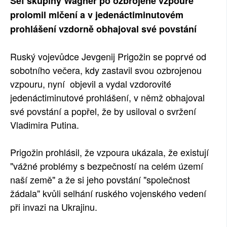
Šéf skupiny Wagner po ozbrojené vzpouře
SOCIÁLNÍ SÍTĚ
prolomil mlčení a v jedenáctiminutovém
prohlášení vzdorně obhajoval své povstání
RUBRIKY
Ruský vojevůdce Jevgenij Prigožin se poprvé od
PLNÁ VERZE STRÁNEK
sobotního večera, kdy zastavil svou ozbrojenou
vzpouru, nyní objevil a vydal vzdorovité
jedenáctiminutové prohlášení, v němž obhajoval
své povstání a popřel, že by usiloval o svržení
Vladimira Putina.
Prigožin prohlásil, že vzpoura ukázala, že existují
"vážné problémy s bezpečností na celém území
naší země" a že si jeho povstání "společnost
žádala" kvůli selhání ruského vojenského vedení
při invazi na Ukrajinu.