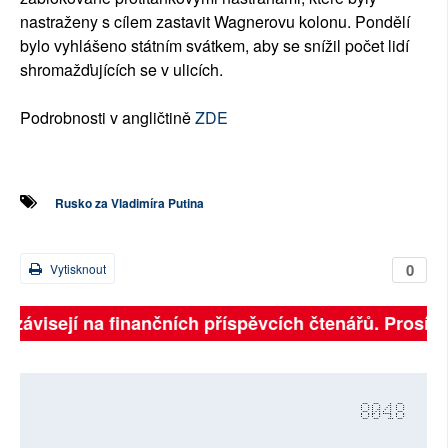
nastraženy s cílem zastavit Wagnerovu kolonu. Pondělí
bylo vyhlášeno státním svátkem, aby se snížil počet lidí
shromažďujících se v ulicích.
Podrobnosti v angličtině
ZDE
Rusko za Vladimíra Putina
0
Vytisknout
 závisejí na finančních příspěvcích čtenářů. Prosíme, 
8048