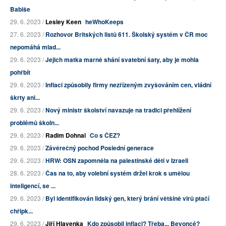
Babiše
29. 6. 2023 /
Lesley Keen
heWhoKeeps
27. 6. 2023 /
Rozhovor Britských listů 611. Školský systém v ČR moc
nepomáhá mlad...
29. 6. 2023 /
Jejich matka marně shání svatební šaty, aby je mohla
pohřbít
29. 6. 2023 /
Inflaci způsobily firmy nezřízeným zvyšováním cen, vládní
škrty ani...
29. 6. 2023 /
Nový ministr školství navazuje na tradici přehlížení
problémů školn...
29. 6. 2023 /
Radim Dohnal
Co s ČEZ?
29. 6. 2023 /
Závěrečný pochod Poslední generace
29. 6. 2023 /
HRW: OSN zapomněla na palestinské děti v Izraeli
28. 6. 2023 /
Čas na to, aby volební systém držel krok s umělou
inteligencí, se ...
29. 6. 2023 /
Byl identifikován lidský gen, který brání většině virů ptačí
chřipk...
29. 6. 2023 /
Jiří Hlavenka
Kdo způsobil inflaci? Třeba... Beyoncé?