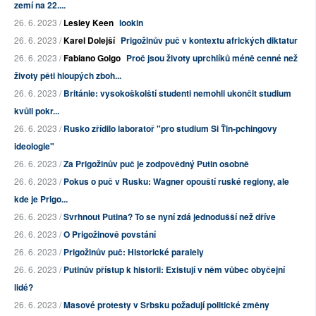
zemí na 22....
26. 6. 2023 /
Lesley Keen
lookin
26. 6. 2023 /
Karel Dolejší
Prigožinův puč v kontextu afrických diktatur
26. 6. 2023 /
Fabiano Golgo
Proč jsou životy uprchlíků méně cenné než
životy pěti hloupých zboh...
26. 6. 2023 /
Británie: vysokoškolští studenti nemohli ukončit studium
kvůli pokr...
26. 6. 2023 /
Rusko zřídilo laboratoř "pro studium Si Ťin-pchingovy
ideologie"
26. 6. 2023 /
Za Prigožinův puč je zodpovědný Putin osobně
26. 6. 2023 /
Pokus o puč v Rusku: Wagner opouští ruské regiony, ale
kde je Prigo...
26. 6. 2023 /
Svrhnout Putina? To se nyní zdá jednodušší než dříve
26. 6. 2023 /
O Prigožinově povstání
26. 6. 2023 /
Prigožinův puč: Historické paralely
26. 6. 2023 /
Putinův přístup k historii: Existují v něm vůbec obyčejní
lidé?
26. 6. 2023 /
Masové protesty v Srbsku požadují politické změny