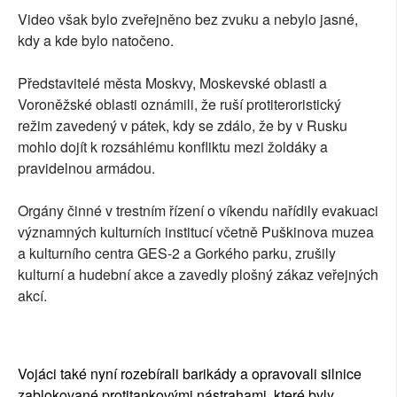
Video však bylo zveřejněno bez zvuku a nebylo jasné,
kdy a kde bylo natočeno.
Představitelé města Moskvy, Moskevské oblasti a
Voroněžské oblasti oznámili, že ruší protiteroristický
režim zavedený v pátek, kdy se zdálo, že by v Rusku
mohlo dojít k rozsáhlému konfliktu mezi žoldáky a
pravidelnou armádou.
Orgány činné v trestním řízení o víkendu nařídily evakuaci
významných kulturních institucí včetně Puškinova muzea
a kulturního centra GES-2 a Gorkého parku, zrušily
kulturní a hudební akce a zavedly plošný zákaz veřejných
akcí.
Vojáci také nyní rozebírali barikády a opravovali silnice
zablokované protitankovými nástrahami, které byly