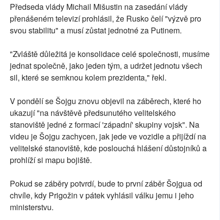
Předseda vlády Michail Mišustin na zasedání vlády
přenášeném televizí prohlásil, že Rusko čelí "výzvě pro
svou stabilitu" a musí zůstat jednotné za Putinem.
"Zvláště důležitá je konsolidace celé společnosti, musíme
jednat společně, jako jeden tým, a udržet jednotu všech
sil, které se semknou kolem prezidenta," řekl.
V pondělí se Šojgu znovu objevil na záběrech, které ho
ukazují "na návštěvě předsunutého velitelského
stanoviště jedné z formací 'západní' skupiny vojsk". Na
videu je Šojgu zachycen, jak jede ve vozidle a přijíždí na
velitelské stanoviště, kde poslouchá hlášení důstojníků a
prohlíží si mapu bojiště.
Pokud se záběry potvrdí, bude to první záběr Šojgua od
chvíle, kdy Prigožin v pátek vyhlásil válku jemu i jeho
ministerstvu.