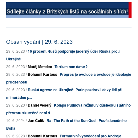
Obsah vydání | 29. 6. 2023
29. 6. 2023 /
16 procent Rusů podporuje jaderný úder Ruska proti
Ukrajině
29. 6. 2023 /
Matěj Metelec
Tertium non datur?
29. 6. 2023 /
Bohumil Kartous
Progres je evoluce a evoluce je ideologie
přirozenosti
29. 6. 2023 /
Ruská agrese na Ukrajině: Putin pozdravil davy lidí při
mimořádné p...
29. 6. 2023 /
Daniel Veselý
Kolaps Putinova režimu v důsledku státního
převratu skutečně není d...
10. 6. 2024 /
Jan Čulík
Ra: The Path of the Sun God - Pouť slunečního
Boha
29. 6. 2023 /
Bohumil Kartous
Formativní vysvědčení pro Andreje