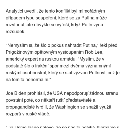
Analytici uvedli, že tento konflikt byl mimořádným
případem typu soupeření, které se za Putina může
rozvinout, ale obvykle se vyřeší, když Putin vydá
rozsudek.
"Nemyslím si, že šlo o pokus nahradit Putina," řekl před
Prigožinovým opětovným vystoupením Rob Lee,
americký expert na ruskou armádu. "Myslím, že v
podstatě šlo o frakční spor mezi dvěma významnými
ruskými osobnostmi, který se stal výzvou Putinovi, což je
na tom to nenormální."
Joe Biden prohlásil, že USA nepodporují žádnou stranu
povstání poté, co někteří ruští představitelé a
propagandisté tvrdili, že Washington se snažil využít
rozporů v ruské vládě.
"Dali jsme jasně najevo, že se nás to netýká. Nemáme s