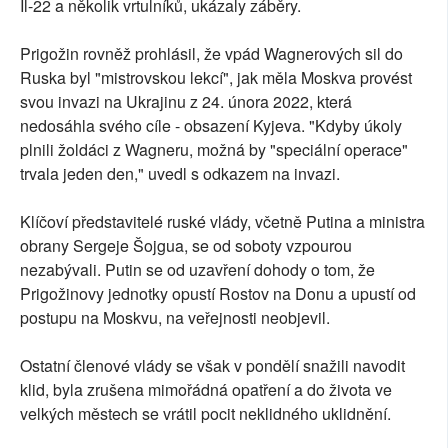
Il-22 a několik vrtulníků, ukázaly záběry.
Prigožin rovněž prohlásil, že vpád Wagnerových sil do
Ruska byl "mistrovskou lekcí", jak měla Moskva provést
svou invazi na Ukrajinu z 24. února 2022, která
nedosáhla svého cíle - obsazení Kyjeva. "Kdyby úkoly
plnili žoldáci z Wagneru, možná by "speciální operace"
trvala jeden den," uvedl s odkazem na invazi.
Klíčoví představitelé ruské vlády, včetně Putina a ministra
obrany Sergeje Šojgua, se od soboty vzpourou
nezabývali. Putin se od uzavření dohody o tom, že
Prigožinovy jednotky opustí Rostov na Donu a upustí od
postupu na Moskvu, na veřejnosti neobjevil.
Ostatní členové vlády se však v pondělí snažili navodit
klid, byla zrušena mimořádná opatření a do života ve
velkých městech se vrátil pocit neklidného uklidnění.