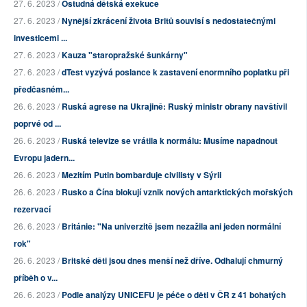
27. 6. 2023 /
Ostudná dětská exekuce
27. 6. 2023 /
Nynější zkrácení života Britů souvisí s nedostatečnými
investicemi ...
27. 6. 2023 /
Kauza "staropražské šunkárny"
27. 6. 2023 /
dTest vyzývá poslance k zastavení enormního poplatku při
předčasném...
26. 6. 2023 /
Ruská agrese na Ukrajině: Ruský ministr obrany navštívil
poprvé od ...
26. 6. 2023 /
Ruská televize se vrátila k normálu: Musíme napadnout
Evropu jadern...
26. 6. 2023 /
Mezitím Putin bombarduje civilisty v Sýrii
26. 6. 2023 /
Rusko a Čína blokují vznik nových antarktických mořských
rezervací
26. 6. 2023 /
Británie: "Na univerzitě jsem nezažila ani jeden normální
rok"
26. 6. 2023 /
Britské děti jsou dnes menší než dříve. Odhalují chmurný
příběh o v...
26. 6. 2023 /
Podle analýzy UNICEFU je péče o děti v ČR z 41 bohatých