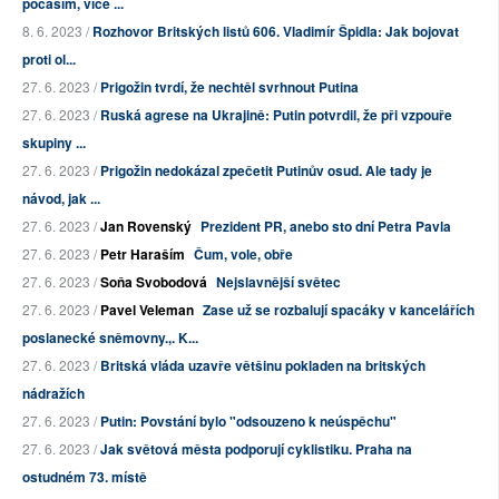
počasím, více ...
8. 6. 2023 /
Rozhovor Britských listů 606. Vladimír Špidla: Jak bojovat
proti ol...
27. 6. 2023 /
Prigožin tvrdí, že nechtěl svrhnout Putina
27. 6. 2023 /
Ruská agrese na Ukrajině: Putin potvrdil, že při vzpouře
skupiny ...
27. 6. 2023 /
Prigožin nedokázal zpečetit Putinův osud. Ale tady je
návod, jak ...
27. 6. 2023 /
Jan Rovenský
Prezident PR, anebo sto dní Petra Pavla
27. 6. 2023 /
Petr Haraším
Čum, vole, obře
27. 6. 2023 /
Soňa Svobodová
Nejslavnější světec
27. 6. 2023 /
Pavel Veleman
Zase už se rozbalují spacáky v kancelářích
poslanecké sněmovny.,. K...
27. 6. 2023 /
Britská vláda uzavře většinu pokladen na britských
nádražích
27. 6. 2023 /
Putin: Povstání bylo "odsouzeno k neúspěchu"
27. 6. 2023 /
Jak světová města podporují cyklistiku. Praha na
ostudném 73. místě