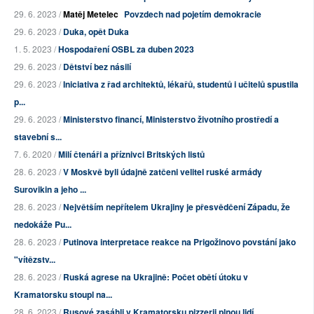
29. 6. 2023 /
Matěj Metelec
Povzdech nad pojetím demokracie
29. 6. 2023 /
Duka, opět Duka
1. 5. 2023 /
Hospodaření OSBL za duben 2023
29. 6. 2023 /
Dětství bez násilí
29. 6. 2023 /
Iniciativa z řad architektů, lékařů, studentů i učitelů spustila
p...
29. 6. 2023 /
Ministerstvo financí, Ministerstvo životního prostředí a
stavební s...
7. 6. 2020 /
Milí čtenáři a příznivci Britských listů
28. 6. 2023 /
V Moskvě byli údajně zatčeni velitel ruské armády
Surovikin a jeho ...
28. 6. 2023 /
Největším nepřítelem Ukrajiny je přesvědčení Západu, že
nedokáže Pu...
28. 6. 2023 /
Putinova interpretace reakce na Prigožinovo povstání jako
"vítězstv...
28. 6. 2023 /
Ruská agrese na Ukrajině: Počet obětí útoku v
Kramatorsku stoupl na...
28. 6. 2023 /
Rusové zasáhli v Kramatorsku pizzerii plnou lidí