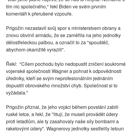
tím nic společného," řekl Biden ve svém prvním
komentáři k přerušené vzpouře.
Prigožin nezastavil svůj spor s ministerstvem obrany a
znovu obvinil armádu, že se zaměřila na jeho jednotky
dělostřeleckou palbou, a označil to za "spouštěč,
abychom okamžitě vyrazili".
Řekl: "Cílem pochodu bylo nedopustit zničení soukromé
vojenské společnosti Wagner a pohnat k odpovědnosti
úředníky, kteří se svým neprofesionálním jednáním
dopustili obrovského množství chyb. Společnost si to
vyžádala."
Prigožin přiznal, že jeho vojáci během povstání zabili
ruské letce, a řekl, že "litují, že museli provádět údery
proti letadlům, ale ty zasahovaly naše síly bombami a
raketovými údery". Wagnerovy jednotky sestřelily letoun