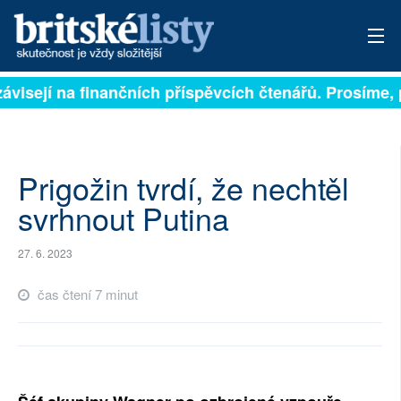
ávisejí na finančních příspěvcích čtenářů. Prosíme, př
PŘIHLÁSIT
AKTUÁLNÍ VYDÁNÍ
ARCHIV
Prigožin tvrdí, že nechtěl
svrhnout Putina
ROZHOVORY
27. 6. 2023
TÉMATA
čas čtení 7 minut
NEJČTENĚJŠÍ ZA 7 DNÍ
AUTOŘI
PŘÍSPĚVKY NA PROVOZ