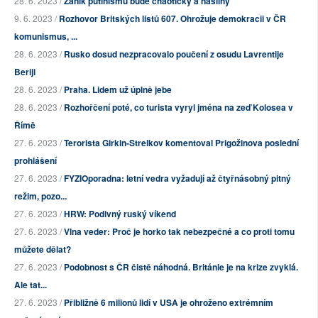
28. 6. 2023 /
Zánik putinismu bude chaotický a násilný
9. 6. 2023 /
Rozhovor Britských listů 607. Ohrožuje demokracii v ČR
komunismus, ...
28. 6. 2023 /
Rusko dosud nezpracovalo poučení z osudu Lavrentije
Beriji
28. 6. 2023 /
Praha. Lidem už úplně jebe
28. 6. 2023 /
Rozhořčení poté, co turista vyryl jména na zeď Kolosea v
Římě
27. 6. 2023 /
Terorista Girkin-Strelkov komentoval Prigožinova poslední
prohlášení
27. 6. 2023 /
FYZIOporadna: letní vedra vyžadují až čtyřnásobný pitný
režim, pozo...
27. 6. 2023 /
HRW: Podivný ruský víkend
27. 6. 2023 /
Vlna veder: Proč je horko tak nebezpečné a co proti tomu
můžete dělat?
27. 6. 2023 /
Podobnost s ČR čistě náhodná. Británie je na krize zvyklá.
Ale tat...
27. 6. 2023 /
Přibližně 6 milionů lidí v USA je ohroženo extrémním