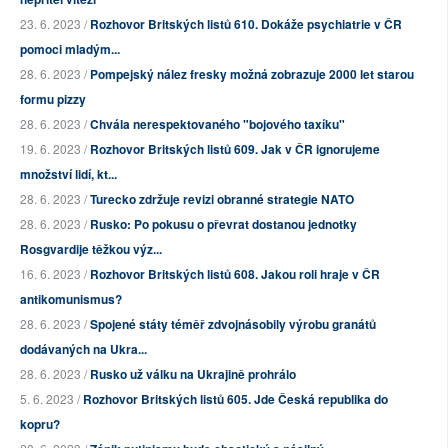
23. 6. 2023 /
Rozhovor Britských listů 610. Dokáže psychiatrie v ČR
pomoci mladým...
28. 6. 2023 /
Pompejský nález fresky možná zobrazuje 2000 let starou
formu pizzy
28. 6. 2023 /
Chvála nerespektovaného "bojového taxíku"
19. 6. 2023 /
Rozhovor Britských listů 609. Jak v ČR ignorujeme
množství lidí, kt...
28. 6. 2023 /
Turecko zdržuje revizi obranné strategie NATO
28. 6. 2023 /
Rusko: Po pokusu o převrat dostanou jednotky
Rosgvardije těžkou výz...
16. 6. 2023 /
Rozhovor Britských listů 608. Jakou roli hraje v ČR
antikomunismus?
28. 6. 2023 /
Spojené státy téměř zdvojnásobily výrobu granátů
dodávaných na Ukra...
28. 6. 2023 /
Rusko už válku na Ukrajině prohrálo
5. 6. 2023 /
Rozhovor Britských listů 605. Jde Česká republika do
kopru?