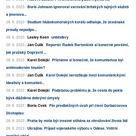
28. 6. 2023 /
Boris Johnson ignoroval varování britských tajných služeb
a jmenova...
28. 6. 2023 /
Studium hlubokomořských korálů odhaluje, že oceánské
proudy nepodpo...
28. 6. 2023 /
Lesley Keen
unbindery
28. 6. 2023 /
Jan Čulík
Reportér Radek Bartoníček si konečně povšiml,
jak pražský Dopravní ...
28. 6. 2023 /
Karel Dolejší
Přiznáme si konečně, že komunismus byl
antimoderním hnutím?
28. 6. 2023 /
Jan Čulík
Karel Dolejší nerozlišuje mezi komunistickými
idealisty a komunisti...
28. 6. 2023 /
Karel Dolejší
Podstatou problému je, že cesta do pekla
bývá dlážděna dobrými úmysly
28. 6. 2023 /
Boris Cvek
Pár předběžných úvah při čtení Gorbačovova
životopisu
28. 6. 2023 /
Praha by měla být trestně stíhána za ohrožování života lidí
28. 6. 2023 /
Ukrajina: Případ vojenského výboru v Oděse. Vnitřní
nepřítel vítězí