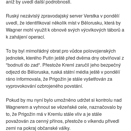
aniž by uvedl další podrobnosti.
Ruský nezávislý zpravodajský server Verstka v pondělí
uvedl, že identifikoval několik míst v Bělorusku, která by
Wagner mohl využít k obnově svých výcvikových táborů a
k zahájení operací.
To by byl mimořádný obrat pro vůdce polovojenských
jednotek, kterého Putin ještě před dvěma dny obviňoval z
"bodnutí do zad". Přestože Kreml zaručil jeho bezpečný
odjezd do Běloruska, ruská státní média ještě v pondělí
ráno informovala, že Prigožin je stále vyšetřován za
vyprovokování ozbrojeného povstání.
Pokud by mu nyní bylo umožněno udržet si kontrolu nad
Wagnerem a vyhnout se vězeňské cele, naznačovalo by
to, že Prigožin má v Kremlu stále vliv a je stále
považován za cenný přínos, přestože o víkendu přivedl
zemi na pokraj občanské války.