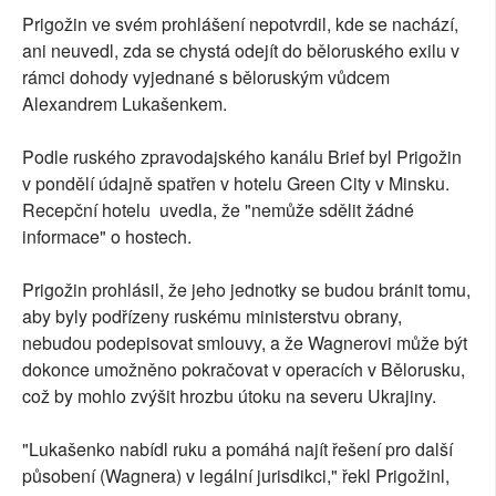
Prigožin ve svém prohlášení nepotvrdil, kde se nachází,
ani neuvedl, zda se chystá odejít do běloruského exilu v
rámci dohody vyjednané s běloruským vůdcem
Alexandrem Lukašenkem.
Podle ruského zpravodajského kanálu Brief byl Prigožin
v pondělí údajně spatřen v hotelu Green City v Minsku.
Recepční hotelu uvedla, že "nemůže sdělit žádné
informace" o hostech.
Prigožin prohlásil, že jeho jednotky se budou bránit tomu,
aby byly podřízeny ruskému ministerstvu obrany,
nebudou podepisovat smlouvy, a že Wagnerovi může být
dokonce umožněno pokračovat v operacích v Bělorusku,
což by mohlo zvýšit hrozbu útoku na severu Ukrajiny.
"Lukašenko nabídl ruku a pomáhá najít řešení pro další
působení (Wagnera) v legální jurisdikci," řekl Prigožinl,