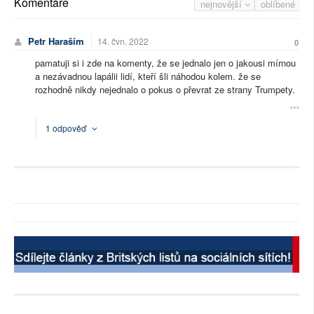
Komentáře
nejnovější
oblíbené
Petr Haraším
14. čvn. 2022
0
pamatuji si i zde na komenty, že se jednalo jen o jakousi mírnou
a nezávadnou lapálii lidí, kteří šli náhodou kolem. že se
rozhodně nikdy nejednalo o pokus o převrat ze strany Trumpety.
1 odpověď