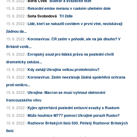
15. 6. 2022 /
Boris Cvek
Budvar a svazácké teze
15. 6. 2022 /
Rekordní emise metanu v ruském uhelném dole
15. 6. 2022 /
Soňa Svobodová
Tři židle
15. 6. 2022 /
Lidé, kteří se nakazili covidem v první vlně, nezískávají
žádnou da...
15. 6. 2022 /
Koronavirus: ČR zatím v pohodě, ale na jak dlouho? V
Británii vznik...
15. 6. 2022 /
Evropský soud pro lidská práva na poslední chvíli
dramaticky zakáza...
15. 6. 2022 /
Kdy zahájí Ukrajina velkou protiofenzívu?
15. 6. 2022 /
Koronavirus: Zatím neexistuje žádná spolehlivá ochrana
proti omikro...
15. 6. 2022 /
Ukrajina: Macron se musí vyhnout obětování
francouzského vlivu
15. 6. 2022 /
Kyjev zpřetrhává poslední smluvní svazky s Ruskem
15. 6. 2022 /
Může houfnice M777 pomoci Ukrajině porazit Rusko?
10. 6. 2022 /
Rozhovor Britských listů 500. Pětistý Rozhovor Britských
listů