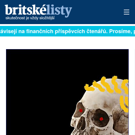
ávisejí na finančních příspěvcích čtenářů. Prosíme, př
PŘIHLÁSIT
AKTUÁLNÍ VYDÁNÍ
ARCHIV
ROZHOVORY
TÉMATA
NEJČTENĚJŠÍ ZA 7 DNÍ
AUTOŘI
PŘÍSPĚVKY NA PROVOZ