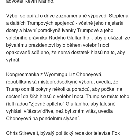
advokát Kevin Marino.
Výbor se opíral o dříve zaznamenané výpovědi Stepiena
a dalších Trumpových spojenců - včetně jeho nejstarší
dcery a hlavní poradkyně Ivanky Trumpové a jeho
volebního právníka Rudyho Giulianiho -, aby prokázal, že
bývalému prezidentovi bylo během volební noci
opakovaně sděleno, že nemá dostatek hlasů na to, aby
vyhrál.
Kongresmanka z Wyomingu Liz Cheneyová,
republikánská místopředsedkyně výboru, uvedla, že
Trump odmítl pokyny několika poradců, aby počkal na
sečtení dalších hlasů o volební noci. Trump se místo toho
řídil radou "zjevně opilého" Giulianiho, aby falešně
vyhlásil vítězství dříve, než byl znám vítěz, uvedla
Cheneyová na pondělním slyšení.
Chris Stirewalt, bývalý politický redaktor televize Fox