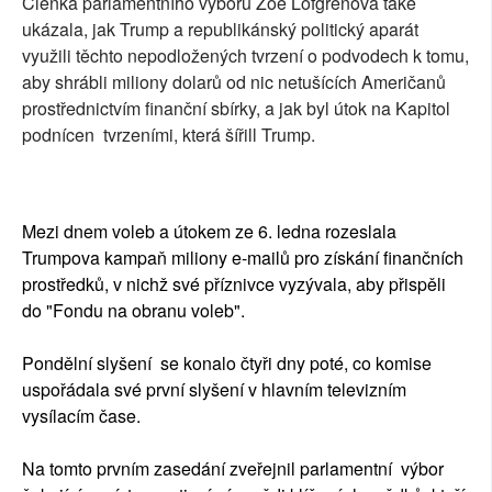
Členka parlamentního výboru Zoe Lofgrenová také
ukázala, jak Trump a republikánský politický aparát
využili těchto nepodložených tvrzení o podvodech k tomu,
aby shrábli miliony dolarů od nic netušících Američanů
prostřednictvím finanční sbírky, a jak byl útok na Kapitol
podnícen tvrzeními, která šířill Trump.
Mezi dnem voleb a útokem ze 6. ledna rozeslala
Trumpova kampaň miliony e-mailů pro získání finančních
prostředků, v nichž své příznivce vyzývala, aby přispěli
do "Fondu na obranu voleb".
Pondělní slyšení se konalo čtyři dny poté, co komise
uspořádala své první slyšení v hlavním televizním
vysílacím čase.
Na tomto prvním zasedání zveřejnil parlamentní výbor