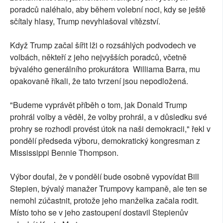
poradců naléhalo, aby během volební noci, kdy se ještě
sčítaly hlasy, Trump nevyhlašoval vítězství.
Když Trump začal šířit lži o rozsáhlých podvodech ve
volbách, někteří z jeho nejvyšších poradců, včetně
bývalého generálního prokurátora Williama Barra, mu
opakovaně říkali, že tato tvrzení jsou nepodložená.
"Budeme vyprávět příběh o tom, jak Donald Trump
prohrál volby a věděl, že volby prohrál, a v důsledku své
prohry se rozhodl provést útok na naši demokracii," řekl v
pondělí předseda výboru, demokratický kongresman z
Mississippi Bennie Thompson.
Výbor doufal, že v pondělí bude osobně vypovídat Bill
Stepien, bývalý manažer Trumpovy kampaně, ale ten se
nemohl zúčastnit, protože jeho manželka začala rodit.
Místo toho se v jeho zastoupení dostavil Stepienův