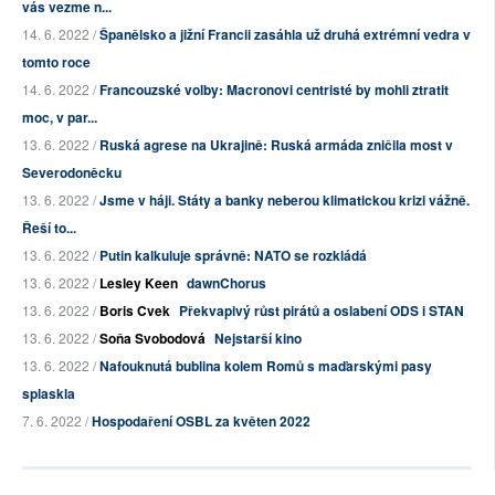
vás vezme n...
14. 6. 2022 /
Španělsko a jižní Francii zasáhla už druhá extrémní vedra v
tomto roce
14. 6. 2022 /
Francouzské volby: Macronovi centristé by mohli ztratit
moc, v par...
13. 6. 2022 /
Ruská agrese na Ukrajině: Ruská armáda zničila most v
Severodoněcku
13. 6. 2022 /
Jsme v háji. Státy a banky neberou klimatickou krizi vážně.
Řeší to...
13. 6. 2022 /
Putin kalkuluje správně: NATO se rozkládá
13. 6. 2022 /
Lesley Keen
dawnChorus
13. 6. 2022 /
Boris Cvek
Překvapivý růst pirátů a oslabení ODS i STAN
13. 6. 2022 /
Soňa Svobodová
Nejstarší kino
13. 6. 2022 /
Nafouknutá bublina kolem Romů s maďarskými pasy
splaskla
7. 6. 2022 /
Hospodaření OSBL za květen 2022