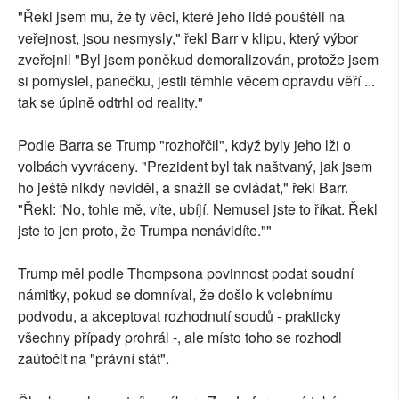
"Řekl jsem mu, že ty věci, které jeho lidé pouštěli na
veřejnost, jsou nesmysly," řekl Barr v klipu, který výbor
zveřejnil "Byl jsem poněkud demoralizován, protože jsem
si pomyslel, panečku, jestli těmhle věcem opravdu věří ...
tak se úplně odtrhl od reality."
Podle Barra se Trump "rozhořčil", když byly jeho lži o
volbách vyvráceny. "Prezident byl tak naštvaný, jak jsem
ho ještě nikdy neviděl, a snažil se ovládat," řekl Barr.
"Řekl: 'No, tohle mě, víte, ubíjí. Nemusel jste to říkat. Řekl
jste to jen proto, že Trumpa nenávidíte.""
Trump měl podle Thompsona povinnost podat soudní
námitky, pokud se domníval, že došlo k volebnímu
podvodu, a akceptovat rozhodnutí soudů - prakticky
všechny případy prohrál -, ale místo toho se rozhodl
zaútočit na "právní stát".