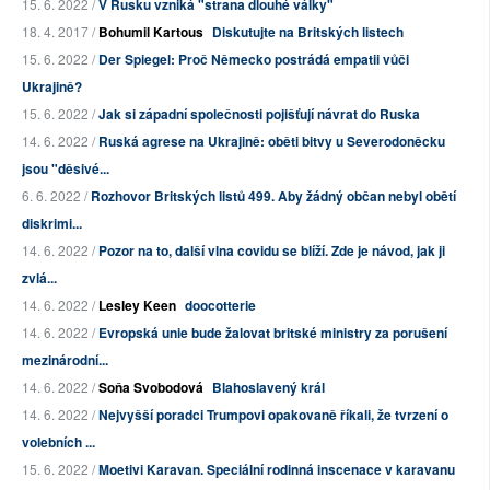
15. 6. 2022 /
V Rusku vzniká "strana dlouhé války"
18. 4. 2017 /
Bohumil Kartous
Diskutujte na Britských listech
15. 6. 2022 /
Der Spiegel: Proč Německo postrádá empatii vůči
Ukrajině?
15. 6. 2022 /
Jak si západní společnosti pojišťují návrat do Ruska
14. 6. 2022 /
Ruská agrese na Ukrajině: oběti bitvy u Severodoněcku
jsou "děsivé...
6. 6. 2022 /
Rozhovor Britských listů 499. Aby žádný občan nebyl obětí
diskrimi...
14. 6. 2022 /
Pozor na to, další vlna covidu se blíží. Zde je návod, jak ji
zvlá...
14. 6. 2022 /
Lesley Keen
doocotterie
14. 6. 2022 /
Evropská unie bude žalovat britské ministry za porušení
mezinárodní...
14. 6. 2022 /
Soňa Svobodová
Blahoslavený král
14. 6. 2022 /
Nejvyšší poradci Trumpovi opakovaně říkali, že tvrzení o
volebních ...
15. 6. 2022 /
Moetivi Karavan. Speciální rodinná inscenace v karavanu