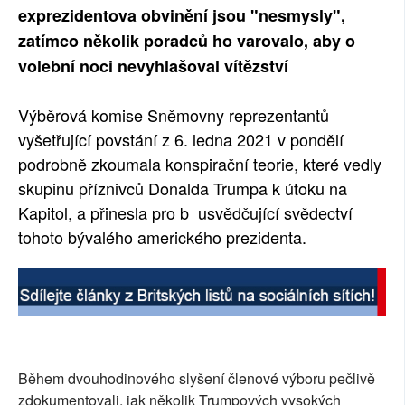
exprezidentova obvinění jsou "nesmysly",
zatímco několik poradců ho varovalo, aby o
volební noci nevyhlašoval vítězství
Výběrová komise Sněmovny reprezentantů
vyšetřující povstání z 6. ledna 2021 v pondělí
podrobně zkoumala konspirační teorie, které vedly
skupinu příznivců Donalda Trumpa k útoku na
Kapitol, a přinesla pro b usvědčující svědectví
tohoto bývalého amerického prezidenta.
Během dvouhodinového slyšení členové výboru pečlivě
zdokumentovali, jak několik Trumpových vysokých