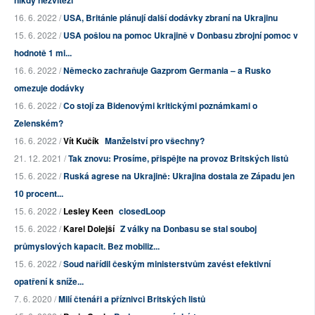
16. 6. 2022 /
USA, Británie plánují další dodávky zbraní na Ukrajinu
15. 6. 2022 /
USA pošlou na pomoc Ukrajině v Donbasu zbrojní pomoc v
hodnotě 1 mi...
16. 6. 2022 /
Německo zachraňuje Gazprom Germania – a Rusko
omezuje dodávky
16. 6. 2022 /
Co stojí za Bidenovými kritickými poznámkami o
Zelenském?
16. 6. 2022 /
Vít Kučík
Manželství pro všechny?
21. 12. 2021 /
Tak znovu: Prosíme, přispějte na provoz Britských listů
15. 6. 2022 /
Ruská agrese na Ukrajině: Ukrajina dostala ze Západu jen
10 procent...
15. 6. 2022 /
Lesley Keen
closedLoop
15. 6. 2022 /
Karel Dolejší
Z války na Donbasu se stal souboj
průmyslových kapacit. Bez mobiliz...
15. 6. 2022 /
Soud nařídil českým ministerstvům zavést efektivní
opatření k sníže...
7. 6. 2020 /
Milí čtenáři a příznivci Britských listů