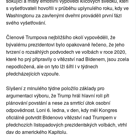
šokující a místy emotivní výpovědi klíčových svědků, kteří
s vyšetřovateli hovořili v průběhu uplynulého roku, kdy ve
Washingtonu za zavřenými dveřmi prováděli první fázi
svého vyšetřování.
Členové Trumpova nejbližšího okolí vypověděli, že
bývalému prezidentovi bylo opakovaně řečeno, že jeho
tvrzení o rozsáhlých podvodech ve volbách v roce 2020,
které ho prý připravily o vítězství nad Bidenem, jsou zcela
nepodložená, ale on tyto lži šířil i v týdnech
předcházejících vzpouře.
Slyšení z minulého týdne položilo základy pro
argumentaci výboru, že Trump hrál hlavní roli při
plánování povstání a nese za smrtící útok osobní
odpovědnost. Loni 6. ledna, v den, kdy měl Kongres
oficiálně potvrdit Bidenovo vítězství nad Trumpem v
předchozích listopadových prezidentských volbách, vtrhl
dav do amerického Kapitolu.