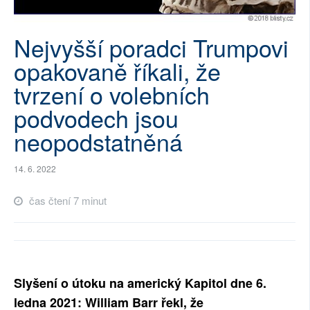
SOCIÁLNÍ SÍTĚ
Nejvyšší poradci Trumpovi
RUBRIKY
opakovaně říkali, že
PLNÁ VERZE STRÁNEK
tvrzení o volebních
podvodech jsou
neopodstatněná
14. 6. 2022
čas čtení 7 minut
Slyšení o útoku na americký Kapitol dne 6.
ledna 2021: William Barr řekl, že