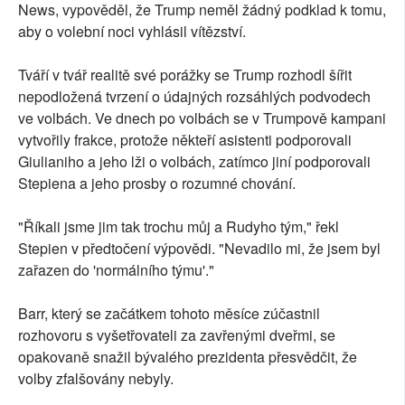
News, vypověděl, že Trump neměl žádný podklad k tomu,
aby o volební noci vyhlásil vítězství.
Tváří v tvář realitě své porážky se Trump rozhodl šířit
nepodložená tvrzení o údajných rozsáhlých podvodech
ve volbách. Ve dnech po volbách se v Trumpově kampani
vytvořily frakce, protože někteří asistenti podporovali
Giulianiho a jeho lži o volbách, zatímco jiní podporovali
Stepiena a jeho prosby o rozumné chování.
"Říkali jsme jim tak trochu můj a Rudyho tým," řekl
Stepien v předtočení výpovědi. "Nevadilo mi, že jsem byl
zařazen do 'normálního týmu'."
Barr, který se začátkem tohoto měsíce zúčastnil
rozhovoru s vyšetřovateli za zavřenými dveřmi, se
opakovaně snažil bývalého prezidenta přesvědčit, že
volby zfalšovány nebyly.