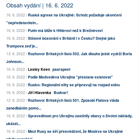
Obsah vydání | 16. 6. 2022
16. 6. 2022 /
Ruská agrese na Ukrajině: Scholz požaduje ukončení
"nepředstaviteln...
16. 6. 2022 /
Putin má blíže k Hitlerovi než k Brežněvovi
16. 6. 2022 /
Stínové boxování v Británii i v Česku? Stejně jako
Trumpova zeď je...
13. 6. 2022 /
Rozhovor Britských listů 502. Jak dlouho ještě vydrží Boris
Johnson...
16. 6. 2022 /
Lesley Keen
paarapeet
16. 6. 2022 /
Podle Medveděva Ukrajina "přestane existovat"
16. 6. 2022 /
Rusko: Regionální elity se připravují na rozpad státu
16. 6. 2022 /
Jiří Hlavenka
Budvar!
12. 6. 2022 /
Rozhovor Britských listů 501. Způsobí Fialova vláda
zanedbáním pomo...
16. 6. 2022 /
Spravedlnost pro Ukrajinu zastínily obavy o životní náklady,
ukázal...
16. 6. 2022 /
Mezi Rusy se šíří přesvědčení, že Moskva na Ukrajině
nikdy nezvítězí