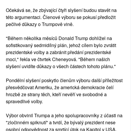
Očekává se, že zbývající čtyři slyšení budou stavět na
této argumentaci. Členové výboru se pokusí předložit
pečlivé důkazy o Trumpově vině.
"Během několika měsíců Donald Trump dohlížel na
sofistikovaný sedmidílný plán, jehož cílem bylo zvrátit
prezidentské volby a zabránit předání prezidentské
moci," řekla ve čtvrtek Cheneyová. "Během našich
slyšení uvidíte důkazy o všech částech tohoto plánu."
Pondělní slyšení poskytlo členům výboru další příležitost
přesvědčovat Ameriku, že americká demokracie čelí
hrozbě ze strany těch, kteří nevěří ve svobodné a
spravedlivé volby.
Výbor obvinil Trumpa a jeho spolupracovníky z účasti na
"zločinném spiknutí" a tvrdí, že bývalý prezident nese
osobní odpovědnost za smrtící útok na Kapitol v USA.